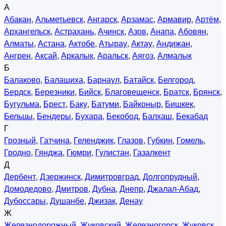
А
Абакан
,
Альметьевск
,
Ангарск
,
Арзамас
,
Армавир
,
Артём
,
Архангельск
,
Астрахань
,
Ачинск
,
Азов
,
Анапа
,
Абовян
,
Алматы
,
Астана
,
Актобе
,
Атырау
,
Актау
,
Андижан
,
Ангрен
,
Аксай
,
Аркалык
,
Аральск
,
Аягоз
,
Алмалык
Б
Балаково
,
Балашиха
,
Барнаул
,
Батайск
,
Белгород
,
Бердск
,
Березники
,
Бийск
,
Благовещенск
,
Братск
,
Брянск
,
Бугульма
,
Брест
,
Баку
,
Батуми
,
Байконыр
,
Бишкек
,
Бельцы
,
Бендеры
,
Бухара
,
Бекобод
,
Балхаш
,
Бекабад
Г
Грозный
,
Гатчина
,
Геленджик
,
Глазов
,
Губкин
,
Гомель
,
Гродно
,
Гянджа
,
Гюмри
,
Гулистан
,
Газалкент
Д
Дербент
,
Дзержинск
,
Димитровград
,
Долгопрудный
,
Домодедово
,
Дмитров
,
Дубна
,
Днепр
,
Джалал-Абад
,
Дубоссары
,
Душанбе
,
Джизак
,
Денау
Ж
Железнодорожный
,
Жуковский
,
Железногорск
,
Жуковск
,