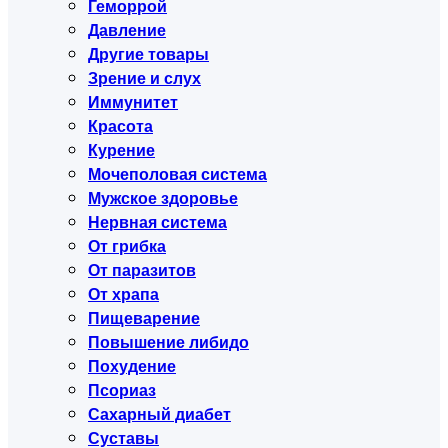
Геморрой
Давление
Другие товары
Зрение и слух
Иммунитет
Красота
Курение
Мочеполовая система
Мужское здоровье
Нервная система
От грибка
От паразитов
От храпа
Пищеварение
Повышение либидо
Похудение
Псориаз
Сахарный диабет
Суставы