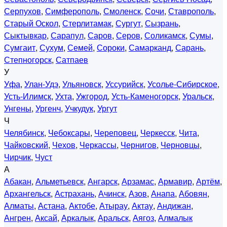
Серпухов
,
Симферополь
,
Смоленск
,
Сочи
,
Ставрополь
,
Старый Оскол
,
Стерлитамак
,
Сургут
,
Сызрань
,
Сыктывкар
,
Сарапул
,
Саров
,
Серов
,
Соликамск
,
Сумы
,
Сумгаит
,
Сухум
,
Семей
,
Сороки
,
Самарканд
,
Сарань
,
Степногорск
,
Сатпаев
У
Уфа
,
Улан-Удэ
,
Ульяновск
,
Уссурийск
,
Усолье-Сибирское
,
Усть-Илимск
,
Ухта
,
Ужгород
,
Усть-Каменогорск
,
Уральск
,
Унгены
,
Ургенч
,
Учкудук
,
Ургут
Ч
Челябинск
,
Чебоксары
,
Череповец
,
Черкесск
,
Чита
,
Чайковский
,
Чехов
,
Черкассы
,
Чернигов
,
Черновцы
,
Чирчик
,
Чуст
А
Абакан
,
Альметьевск
,
Ангарск
,
Арзамас
,
Армавир
,
Артём
,
Архангельск
,
Астрахань
,
Ачинск
,
Азов
,
Анапа
,
Абовян
,
Алматы
,
Астана
,
Актобе
,
Атырау
,
Актау
,
Андижан
,
Ангрен
,
Аксай
,
Аркалык
,
Аральск
,
Аягоз
,
Алмалык