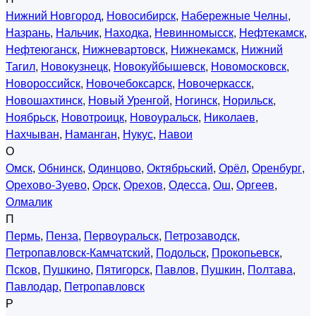
Нижний Новгород
,
Новосибирск
,
Набережные Челны
,
Назрань
,
Нальчик
,
Находка
,
Невинномысск
,
Нефтекамск
,
Нефтеюганск
,
Нижневартовск
,
Нижнекамск
,
Нижний
Тагил
,
Новокузнецк
,
Новокуйбышевск
,
Новомосковск
,
Новороссийск
,
Новочебоксарск
,
Новочеркасск
,
Новошахтинск
,
Новый Уренгой
,
Ногинск
,
Норильск
,
Ноябрьск
,
Новотроицк
,
Новоуральск
,
Николаев
,
Нахчыван
,
Наманган
,
Нукус
,
Навои
О
Омск
,
Обнинск
,
Одинцово
,
Октябрьский
,
Орёл
,
Оренбург
,
Орехово-Зуево
,
Орск
,
Орехов
,
Одесса
,
Ош
,
Оргеев
,
Олмалик
П
Пермь
,
Пенза
,
Первоуральск
,
Петрозаводск
,
Петропавловск-Камчатский
,
Подольск
,
Прокопьевск
,
Псков
,
Пушкино
,
Пятигорск
,
Павлов
,
Пушкин
,
Полтава
,
Павлодар
,
Петропавловск
Р