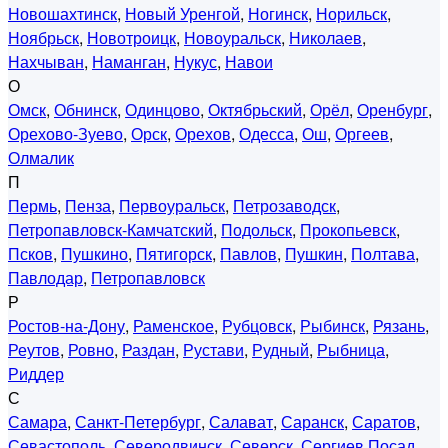
Новошахтинск
,
Новый Уренгой
,
Ногинск
,
Норильск
,
Ноябрьск
,
Новотроицк
,
Новоуральск
,
Николаев
,
Нахчыван
,
Наманган
,
Нукус
,
Навои
О
Омск
,
Обнинск
,
Одинцово
,
Октябрьский
,
Орёл
,
Оренбург
,
Орехово-Зуево
,
Орск
,
Орехов
,
Одесса
,
Ош
,
Оргеев
,
Олмалик
П
Пермь
,
Пенза
,
Первоуральск
,
Петрозаводск
,
Петропавловск-Камчатский
,
Подольск
,
Прокопьевск
,
Псков
,
Пушкино
,
Пятигорск
,
Павлов
,
Пушкин
,
Полтава
,
Павлодар
,
Петропавловск
Р
Ростов-на-Дону
,
Раменское
,
Рубцовск
,
Рыбинск
,
Рязань
,
Реутов
,
Ровно
,
Раздан
,
Рустави
,
Рудный
,
Рыбница
,
Риддер
С
Самара
,
Санкт-Петербург
,
Салават
,
Саранск
,
Саратов
,
Севастополь
,
Северодвинск
,
Северск
,
Сергиев Посад
,