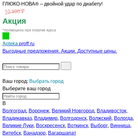
ГЛЮКО-НОВА® – двойной удар по диабету!
10 990 ₽
Акция
*промоцена при покупке курса
Apteka
proff.ru
Выгодные предложения. Акции. Доступные цены.
Ваш город:
Выбрать город
Выберите ваш город
В
Волгоград
,
Воронеж
,
Великий Новгород
,
Владивосток
,
Владикавказ
,
Владимир
,
Волгодонск
,
Волжский
,
Вологда
,
Великие Луки
,
Воскресенск
,
Воткинск
,
Выборг
,
Винница
,
Витебск
,
Ванадзор
,
Вагаршапат