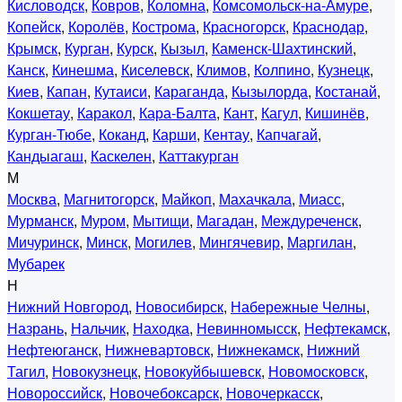
Кисловодск
,
Ковров
,
Коломна
,
Комсомольск-на-Амуре
,
Копейск
,
Королёв
,
Кострома
,
Красногорск
,
Краснодар
,
Крымск
,
Курган
,
Курск
,
Кызыл
,
Каменск-Шахтинский
,
Канск
,
Кинешма
,
Киселевск
,
Климов
,
Колпино
,
Кузнецк
,
Киев
,
Капан
,
Кутаиси
,
Караганда
,
Кызылорда
,
Костанай
,
Кокшетау
,
Каракол
,
Кара-Балта
,
Кант
,
Кагул
,
Кишинёв
,
Курган-Тюбе
,
Коканд
,
Карши
,
Кентау
,
Капчагай
,
Кандыагаш
,
Каскелен
,
Каттакурган
М
Москва
,
Магнитогорск
,
Майкоп
,
Махачкала
,
Миасс
,
Мурманск
,
Муром
,
Мытищи
,
Магадан
,
Междуреченск
,
Мичуринск
,
Минск
,
Могилев
,
Мингячевир
,
Маргилан
,
Мубарек
Н
Нижний Новгород
,
Новосибирск
,
Набережные Челны
,
Назрань
,
Нальчик
,
Находка
,
Невинномысск
,
Нефтекамск
,
Нефтеюганск
,
Нижневартовск
,
Нижнекамск
,
Нижний
Тагил
,
Новокузнецк
,
Новокуйбышевск
,
Новомосковск
,
Новороссийск
,
Новочебоксарск
,
Новочеркасск
,