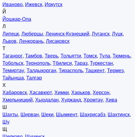
Иваново
,
Ижевск
,
Иркутск
Й
Йошкар-Ола
Л
Липецк
,
Люберцы
,
Ленинск-Кузнецкий
,
Луганск
,
Луцк
,
Львов
,
Ленкорань
,
Лисаковск
Т
Таганрог
,
Тамбов
,
Тверь
,
Тольятти
,
Томск
,
Тула
,
Тюмень
,
Тобольск
,
Тернополь
,
Тбилиси
,
Тараз
,
Туркестан
,
Темиртау
,
Талдыкорган
,
Тирасполь
,
Ташкент
,
Термез
,
Тайынша
,
Талгар
Х
Хабаровск
,
Хасавюрт
,
Химки
,
Харьков
,
Херсон
,
Хмельницкий
,
Хырдалан
,
Худжанд
,
Хромтау
,
Хива
Ш
Шахты
,
Ширван
,
Шеки
,
Шымкент
,
Шахрисабз
,
Шахтинск
,
Шу
Щ
Щелково
,
Щучинск