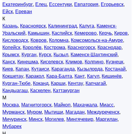
Екатеринбург
,
Елец
,
Ессентуки
,
Евпатория
,
Егорьевск
,
Ейск
,
Ереван
К
Казань
,
Красноярск
,
Калининград
,
Калуга
,
Каменск-
Уральский
,
Камышин
,
Каспийск
,
Кемерово
,
Керчь
,
Киров
,
Кисловодск
,
Ковров
,
Коломна
,
Комсомольск-на-Амуре
,
Копейск
,
Королёв
,
Кострома
,
Красногорск
,
Краснодар
,
Крымск
,
Курган
,
Курск
,
Кызыл
,
Каменск-Шахтинский
,
Канск
,
Кинешма
,
Киселевск
,
Климов
,
Колпино
,
Кузнецк
,
Киев
,
Капан
,
Кутаиси
,
Караганда
,
Кызылорда
,
Костанай
,
Кокшетау
,
Каракол
,
Кара-Балта
,
Кант
,
Кагул
,
Кишинёв
,
Курган-Тюбе
,
Коканд
,
Карши
,
Кентау
,
Капчагай
,
Кандыагаш
,
Каскелен
,
Каттакурган
М
Москва
,
Магнитогорск
,
Майкоп
,
Махачкала
,
Миасс
,
Мурманск
,
Муром
,
Мытищи
,
Магадан
,
Междуреченск
,
Мичуринск
,
Минск
,
Могилев
,
Мингячевир
,
Маргилан
,
Мубарек
Н