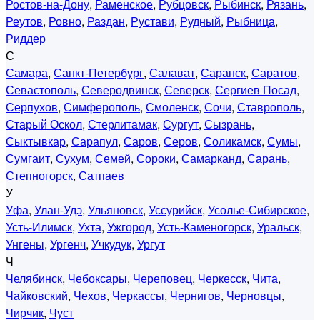
Ростов-на-Дону
,
Раменское
,
Рубцовск
,
Рыбинск
,
Рязань
,
Реутов
,
Ровно
,
Раздан
,
Рустави
,
Рудный
,
Рыбница
,
Риддер
С
Самара
,
Санкт-Петербург
,
Салават
,
Саранск
,
Саратов
,
Севастополь
,
Северодвинск
,
Северск
,
Сергиев Посад
,
Серпухов
,
Симферополь
,
Смоленск
,
Сочи
,
Ставрополь
,
Старый Оскол
,
Стерлитамак
,
Сургут
,
Сызрань
,
Сыктывкар
,
Сарапул
,
Саров
,
Серов
,
Соликамск
,
Сумы
,
Сумгаит
,
Сухум
,
Семей
,
Сороки
,
Самарканд
,
Сарань
,
Степногорск
,
Сатпаев
У
Уфа
,
Улан-Удэ
,
Ульяновск
,
Уссурийск
,
Усолье-Сибирское
,
Усть-Илимск
,
Ухта
,
Ужгород
,
Усть-Каменогорск
,
Уральск
,
Унгены
,
Ургенч
,
Учкудук
,
Ургут
Ч
Челябинск
,
Чебоксары
,
Череповец
,
Черкесск
,
Чита
,
Чайковский
,
Чехов
,
Черкассы
,
Чернигов
,
Черновцы
,
Чирчик
,
Чуст