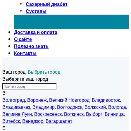
Сахарный диабет
Суставы
Доставка и оплата
О сайте
Полезно знать
Контакты
Ваш город:
Выбрать город
Выберите ваш город
В
Волгоград
,
Воронеж
,
Великий Новгород
,
Владивосток
,
Владикавказ
,
Владимир
,
Волгодонск
,
Волжский
,
Вологда
,
Великие Луки
,
Воскресенск
,
Воткинск
,
Выборг
,
Винница
,
Витебск
,
Ванадзор
,
Вагаршапат
Е