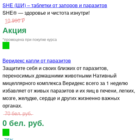
SHE (ШИ) – таблетки от запоров и паразитов
SHE® — здоровье и чистота изнутри!
10 990 ₽
Акция
*промоцена при покупке курса
Веридекс капли от паразитов
Защитите себя и своих близких от паразитов,
переносимых домашними животными Нативный
мицеллярного комплекса Веридекс всего за 1 неделю
избавляет от живых паразитов и их яиц в печени, легких,
мозге, желудке, сердце и других жизненно важных
органах.
̶7̶0̶ ̶б̶е̶л̶.̶ ̶р̶у̶б̶.̶
0 бел. руб.
-75
%