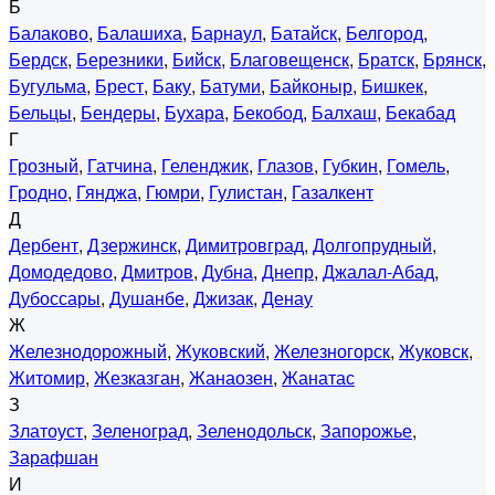
Б
Балаково
,
Балашиха
,
Барнаул
,
Батайск
,
Белгород
,
Бердск
,
Березники
,
Бийск
,
Благовещенск
,
Братск
,
Брянск
,
Бугульма
,
Брест
,
Баку
,
Батуми
,
Байконыр
,
Бишкек
,
Бельцы
,
Бендеры
,
Бухара
,
Бекобод
,
Балхаш
,
Бекабад
Г
Грозный
,
Гатчина
,
Геленджик
,
Глазов
,
Губкин
,
Гомель
,
Гродно
,
Гянджа
,
Гюмри
,
Гулистан
,
Газалкент
Д
Дербент
,
Дзержинск
,
Димитровград
,
Долгопрудный
,
Домодедово
,
Дмитров
,
Дубна
,
Днепр
,
Джалал-Абад
,
Дубоссары
,
Душанбе
,
Джизак
,
Денау
Ж
Железнодорожный
,
Жуковский
,
Железногорск
,
Жуковск
,
Житомир
,
Жезказган
,
Жанаозен
,
Жанатас
З
Златоуст
,
Зеленоград
,
Зеленодольск
,
Запорожье
,
Зарафшан
И