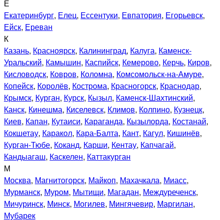
Е
Екатеринбург
,
Елец
,
Ессентуки
,
Евпатория
,
Егорьевск
,
Ейск
,
Ереван
К
Казань
,
Красноярск
,
Калининград
,
Калуга
,
Каменск-
Уральский
,
Камышин
,
Каспийск
,
Кемерово
,
Керчь
,
Киров
,
Кисловодск
,
Ковров
,
Коломна
,
Комсомольск-на-Амуре
,
Копейск
,
Королёв
,
Кострома
,
Красногорск
,
Краснодар
,
Крымск
,
Курган
,
Курск
,
Кызыл
,
Каменск-Шахтинский
,
Канск
,
Кинешма
,
Киселевск
,
Климов
,
Колпино
,
Кузнецк
,
Киев
,
Капан
,
Кутаиси
,
Караганда
,
Кызылорда
,
Костанай
,
Кокшетау
,
Каракол
,
Кара-Балта
,
Кант
,
Кагул
,
Кишинёв
,
Курган-Тюбе
,
Коканд
,
Карши
,
Кентау
,
Капчагай
,
Кандыагаш
,
Каскелен
,
Каттакурган
М
Москва
,
Магнитогорск
,
Майкоп
,
Махачкала
,
Миасс
,
Мурманск
,
Муром
,
Мытищи
,
Магадан
,
Междуреченск
,
Мичуринск
,
Минск
,
Могилев
,
Мингячевир
,
Маргилан
,
Мубарек