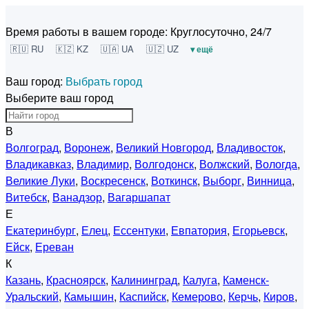
Время работы в вашем городе:
Круглосуточно, 24/7
🇷🇺 RU
🇰🇿 KZ
🇺🇦 UA
🇺🇿 UZ
▾ ещё
Ваш город:
Выбрать город
Выберите ваш город
В
Волгоград
,
Воронеж
,
Великий Новгород
,
Владивосток
,
Владикавказ
,
Владимир
,
Волгодонск
,
Волжский
,
Вологда
,
Великие Луки
,
Воскресенск
,
Воткинск
,
Выборг
,
Винница
,
Витебск
,
Ванадзор
,
Вагаршапат
Е
Екатеринбург
,
Елец
,
Ессентуки
,
Евпатория
,
Егорьевск
,
Ейск
,
Ереван
К
Казань
,
Красноярск
,
Калининград
,
Калуга
,
Каменск-
Уральский
,
Камышин
,
Каспийск
,
Кемерово
,
Керчь
,
Киров
,