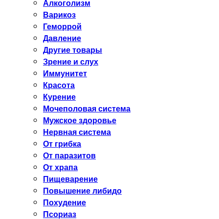
Алкоголизм
Варикоз
Геморрой
Давление
Другие товары
Зрение и слух
Иммунитет
Красота
Курение
Мочеполовая система
Мужское здоровье
Нервная система
От грибка
От паразитов
От храпа
Пищеварение
Повышение либидо
Похудение
Псориаз