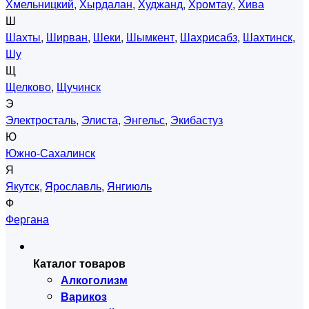
Хмельницкий
,
Хырдалан
,
Худжанд
,
Хромтау
,
Хива
Ш
Шахты
,
Ширван
,
Шеки
,
Шымкент
,
Шахрисабз
,
Шахтинск
,
Шу
Щ
Щелково
,
Щучинск
Э
Электросталь
,
Элиста
,
Энгельс
,
Экибастуз
Ю
Южно-Сахалинск
Я
Якутск
,
Ярославль
,
Янгиюль
Ф
Фергана
Каталог товаров
Алкоголизм
Варикоз