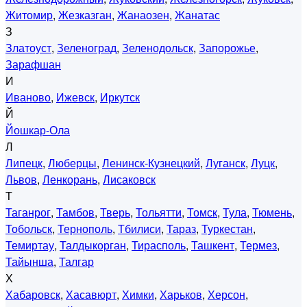
Житомир
,
Жезказган
,
Жанаозен
,
Жанатас
З
Златоуст
,
Зеленоград
,
Зеленодольск
,
Запорожье
,
Зарафшан
И
Иваново
,
Ижевск
,
Иркутск
Й
Йошкар-Ола
Л
Липецк
,
Люберцы
,
Ленинск-Кузнецкий
,
Луганск
,
Луцк
,
Львов
,
Ленкорань
,
Лисаковск
Т
Таганрог
,
Тамбов
,
Тверь
,
Тольятти
,
Томск
,
Тула
,
Тюмень
,
Тобольск
,
Тернополь
,
Тбилиси
,
Тараз
,
Туркестан
,
Темиртау
,
Талдыкорган
,
Тирасполь
,
Ташкент
,
Термез
,
Тайынша
,
Талгар
Х
Хабаровск
,
Хасавюрт
,
Химки
,
Харьков
,
Херсон
,