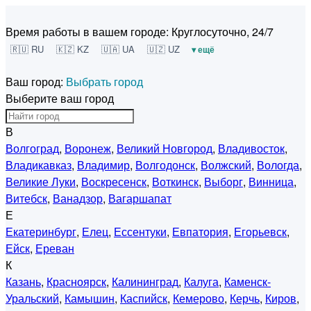
Время работы в вашем городе:
Круглосуточно, 24/7
🇷🇺 RU
🇰🇿 KZ
🇺🇦 UA
🇺🇿 UZ
▾ ещё
Ваш город:
Выбрать город
Выберите ваш город
В
Волгоград
,
Воронеж
,
Великий Новгород
,
Владивосток
,
Владикавказ
,
Владимир
,
Волгодонск
,
Волжский
,
Вологда
,
Великие Луки
,
Воскресенск
,
Воткинск
,
Выборг
,
Винница
,
Витебск
,
Ванадзор
,
Вагаршапат
Е
Екатеринбург
,
Елец
,
Ессентуки
,
Евпатория
,
Егорьевск
,
Ейск
,
Ереван
К
Казань
,
Красноярск
,
Калининград
,
Калуга
,
Каменск-
Уральский
,
Камышин
,
Каспийск
,
Кемерово
,
Керчь
,
Киров
,