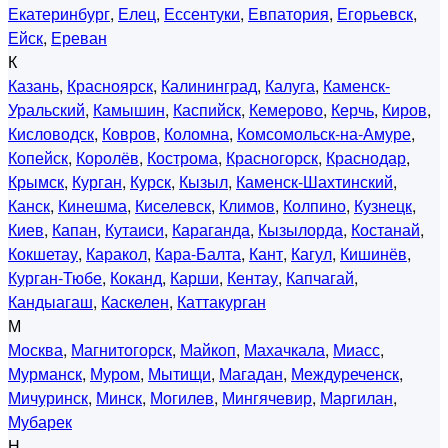
Екатеринбург
,
Елец
,
Ессентуки
,
Евпатория
,
Егорьевск
,
Ейск
,
Ереван
К
Казань
,
Красноярск
,
Калининград
,
Калуга
,
Каменск-
Уральский
,
Камышин
,
Каспийск
,
Кемерово
,
Керчь
,
Киров
,
Кисловодск
,
Ковров
,
Коломна
,
Комсомольск-на-Амуре
,
Копейск
,
Королёв
,
Кострома
,
Красногорск
,
Краснодар
,
Крымск
,
Курган
,
Курск
,
Кызыл
,
Каменск-Шахтинский
,
Канск
,
Кинешма
,
Киселевск
,
Климов
,
Колпино
,
Кузнецк
,
Киев
,
Капан
,
Кутаиси
,
Караганда
,
Кызылорда
,
Костанай
,
Кокшетау
,
Каракол
,
Кара-Балта
,
Кант
,
Кагул
,
Кишинёв
,
Курган-Тюбе
,
Коканд
,
Карши
,
Кентау
,
Капчагай
,
Кандыагаш
,
Каскелен
,
Каттакурган
М
Москва
,
Магнитогорск
,
Майкоп
,
Махачкала
,
Миасс
,
Мурманск
,
Муром
,
Мытищи
,
Магадан
,
Междуреченск
,
Мичуринск
,
Минск
,
Могилев
,
Мингячевир
,
Маргилан
,
Мубарек
Н