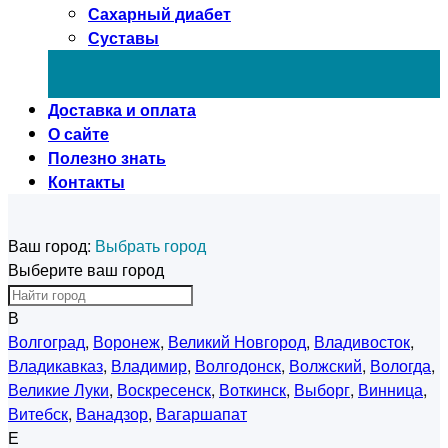
Сахарный диабет
Суставы
Доставка и оплата
О сайте
Полезно знать
Контакты
Ваш город:
Выбрать город
Выберите ваш город
В
Волгоград
,
Воронеж
,
Великий Новгород
,
Владивосток
,
Владикавказ
,
Владимир
,
Волгодонск
,
Волжский
,
Вологда
,
Великие Луки
,
Воскресенск
,
Воткинск
,
Выборг
,
Винница
,
Витебск
,
Ванадзор
,
Вагаршапат
Е