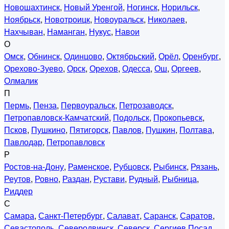
Новошахтинск
,
Новый Уренгой
,
Ногинск
,
Норильск
,
Ноябрьск
,
Новотроицк
,
Новоуральск
,
Николаев
,
Нахчыван
,
Наманган
,
Нукус
,
Навои
О
Омск
,
Обнинск
,
Одинцово
,
Октябрьский
,
Орёл
,
Оренбург
,
Орехово-Зуево
,
Орск
,
Орехов
,
Одесса
,
Ош
,
Оргеев
,
Олмалик
П
Пермь
,
Пенза
,
Первоуральск
,
Петрозаводск
,
Петропавловск-Камчатский
,
Подольск
,
Прокопьевск
,
Псков
,
Пушкино
,
Пятигорск
,
Павлов
,
Пушкин
,
Полтава
,
Павлодар
,
Петропавловск
Р
Ростов-на-Дону
,
Раменское
,
Рубцовск
,
Рыбинск
,
Рязань
,
Реутов
,
Ровно
,
Раздан
,
Рустави
,
Рудный
,
Рыбница
,
Риддер
С
Самара
,
Санкт-Петербург
,
Салават
,
Саранск
,
Саратов
,
Севастополь
,
Северодвинск
,
Северск
,
Сергиев Посад
,