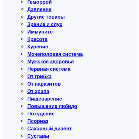
Геморрой
Давление
Другие товары
Зрение и слух
Иммунитет
Красота
Курение
Мочеполовая система
Мужское здоровье
Нервная система
От грибка
От паразитов
От храпа
Пищеварение
Повышение либидо
Похудение
Псориаз
Сахарный диабет
Суставы