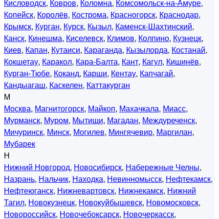
Кисловодск
,
Ковров
,
Коломна
,
Комсомольск-на-Амуре
,
Копейск
,
Королёв
,
Кострома
,
Красногорск
,
Краснодар
,
Крымск
,
Курган
,
Курск
,
Кызыл
,
Каменск-Шахтинский
,
Канск
,
Кинешма
,
Киселевск
,
Климов
,
Колпино
,
Кузнецк
,
Киев
,
Капан
,
Кутаиси
,
Караганда
,
Кызылорда
,
Костанай
,
Кокшетау
,
Каракол
,
Кара-Балта
,
Кант
,
Кагул
,
Кишинёв
,
Курган-Тюбе
,
Коканд
,
Карши
,
Кентау
,
Капчагай
,
Кандыагаш
,
Каскелен
,
Каттакурган
М
Москва
,
Магнитогорск
,
Майкоп
,
Махачкала
,
Миасс
,
Мурманск
,
Муром
,
Мытищи
,
Магадан
,
Междуреченск
,
Мичуринск
,
Минск
,
Могилев
,
Мингячевир
,
Маргилан
,
Мубарек
Н
Нижний Новгород
,
Новосибирск
,
Набережные Челны
,
Назрань
,
Нальчик
,
Находка
,
Невинномысск
,
Нефтекамск
,
Нефтеюганск
,
Нижневартовск
,
Нижнекамск
,
Нижний
Тагил
,
Новокузнецк
,
Новокуйбышевск
,
Новомосковск
,
Новороссийск
,
Новочебоксарск
,
Новочеркасск
,