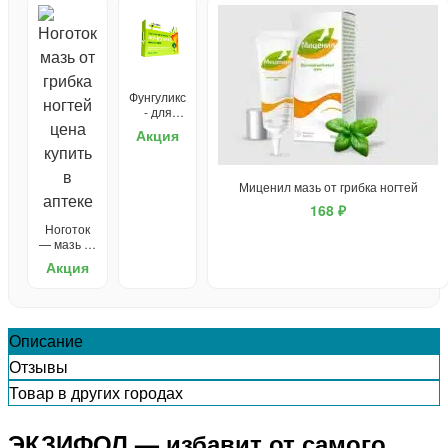
Фунгуликс
- для
лечения
Акция
грибка
Миценил мазь от грибка ногтей
168 ₽
Ноготок
— мазь от
грибка
Акция
Описание
Отзывы
Товар в других городах
ЭКЗИФОЛ — избавит от самого