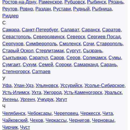
Ростов-на-Дону
,
Раменское
,
Рубцовск
,
Рыбинск
,
Рязань
,
Реутов
,
Ровно
,
Раздан
,
Рустави
,
Рудный
,
Рыбница
,
Риддер
С
Самара
,
Санкт-Петербург
,
Салават
,
Саранск
,
Саратов
,
Севастополь
,
Северодвинск
,
Северск
,
Сергиев Посад
,
Серпухов
,
Симферополь
,
Смоленск
,
Сочи
,
Ставрополь
,
Старый Оскол
,
Стерлитамак
,
Сургут
,
Сызрань
,
Сыктывкар
,
Сарапул
,
Саров
,
Серов
,
Соликамск
,
Сумы
,
Сумгаит
,
Сухум
,
Семей
,
Сороки
,
Самарканд
,
Сарань
,
Степногорск
,
Сатпаев
У
Уфа
,
Улан-Удэ
,
Ульяновск
,
Уссурийск
,
Усолье-Сибирское
,
Усть-Илимск
,
Ухта
,
Ужгород
,
Усть-Каменогорск
,
Уральск
,
Унгены
,
Ургенч
,
Учкудук
,
Ургут
Ч
Челябинск
,
Чебоксары
,
Череповец
,
Черкесск
,
Чита
,
Чайковский
,
Чехов
,
Черкассы
,
Чернигов
,
Черновцы
,
Чирчик
,
Чуст