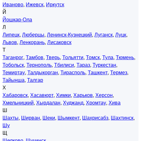
Иваново
,
Ижевск
,
Иркутск
Й
Йошкар-Ола
Л
Липецк
,
Люберцы
,
Ленинск-Кузнецкий
,
Луганск
,
Луцк
,
Львов
,
Ленкорань
,
Лисаковск
Т
Таганрог
,
Тамбов
,
Тверь
,
Тольятти
,
Томск
,
Тула
,
Тюмень
,
Тобольск
,
Тернополь
,
Тбилиси
,
Тараз
,
Туркестан
,
Темиртау
,
Талдыкорган
,
Тирасполь
,
Ташкент
,
Термез
,
Тайынша
,
Талгар
Х
Хабаровск
,
Хасавюрт
,
Химки
,
Харьков
,
Херсон
,
Хмельницкий
,
Хырдалан
,
Худжанд
,
Хромтау
,
Хива
Ш
Шахты
,
Ширван
,
Шеки
,
Шымкент
,
Шахрисабз
,
Шахтинск
,
Шу
Щ
Щелково
,
Щучинск