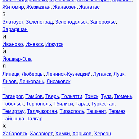
Житомир
,
Жезказган
,
Жанаозен
,
Жанатас
З
Златоуст
,
Зеленоград
,
Зеленодольск
,
Запорожье
,
Зарафшан
И
Иваново
,
Ижевск
,
Иркутск
Й
Йошкар-Ола
Л
Липецк
,
Люберцы
,
Ленинск-Кузнецкий
,
Луганск
,
Луцк
,
Львов
,
Ленкорань
,
Лисаковск
Т
Таганрог
,
Тамбов
,
Тверь
,
Тольятти
,
Томск
,
Тула
,
Тюмень
,
Тобольск
,
Тернополь
,
Тбилиси
,
Тараз
,
Туркестан
,
Темиртау
,
Талдыкорган
,
Тирасполь
,
Ташкент
,
Термез
,
Тайынша
,
Талгар
Х
Хабаровск
,
Хасавюрт
,
Химки
,
Харьков
,
Херсон
,