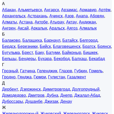
А
Абакан
,
Альметьевск
,
Ангарск
,
Арзамас
,
Армавир
,
Артём
,
Архангельск
,
Астрахань
,
Ачинск
,
Азов
,
Анапа
,
Абовян
,
Алматы
,
Астана
,
Актобе
,
Атырау
,
Актау
,
Андижан
,
Ангрен
,
Аксай
,
Аркалык
,
Аральск
,
Аягоз
,
Алмалык
Б
Балаково
,
Балашиха
,
Барнаул
,
Батайск
,
Белгород
,
Бердск
,
Березники
,
Бийск
,
Благовещенск
,
Братск
,
Брянск
,
Бугульма
,
Брест
,
Баку
,
Батуми
,
Байконыр
,
Бишкек
,
Бельцы
,
Бендеры
,
Бухара
,
Бекобод
,
Балхаш
,
Бекабад
Г
Грозный
,
Гатчина
,
Геленджик
,
Глазов
,
Губкин
,
Гомель
,
Гродно
,
Гянджа
,
Гюмри
,
Гулистан
,
Газалкент
Д
Дербент
,
Дзержинск
,
Димитровград
,
Долгопрудный
,
Домодедово
,
Дмитров
,
Дубна
,
Днепр
,
Джалал-Абад
,
Дубоссары
,
Душанбе
,
Джизак
,
Денау
Ж
Железнодорожный
,
Жуковский
,
Железногорск
,
Жуковск
,