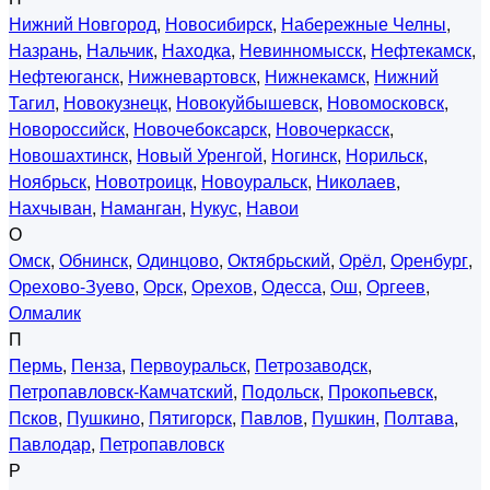
Нижний Новгород
,
Новосибирск
,
Набережные Челны
,
Назрань
,
Нальчик
,
Находка
,
Невинномысск
,
Нефтекамск
,
Нефтеюганск
,
Нижневартовск
,
Нижнекамск
,
Нижний
Тагил
,
Новокузнецк
,
Новокуйбышевск
,
Новомосковск
,
Новороссийск
,
Новочебоксарск
,
Новочеркасск
,
Новошахтинск
,
Новый Уренгой
,
Ногинск
,
Норильск
,
Ноябрьск
,
Новотроицк
,
Новоуральск
,
Николаев
,
Нахчыван
,
Наманган
,
Нукус
,
Навои
О
Омск
,
Обнинск
,
Одинцово
,
Октябрьский
,
Орёл
,
Оренбург
,
Орехово-Зуево
,
Орск
,
Орехов
,
Одесса
,
Ош
,
Оргеев
,
Олмалик
П
Пермь
,
Пенза
,
Первоуральск
,
Петрозаводск
,
Петропавловск-Камчатский
,
Подольск
,
Прокопьевск
,
Псков
,
Пушкино
,
Пятигорск
,
Павлов
,
Пушкин
,
Полтава
,
Павлодар
,
Петропавловск
Р