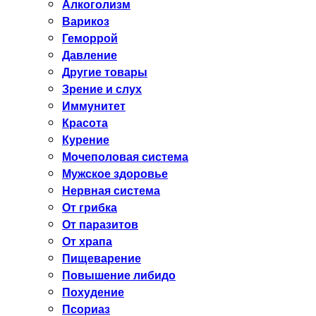
Алкоголизм
Варикоз
Геморрой
Давление
Другие товары
Зрение и слух
Иммунитет
Красота
Курение
Мочеполовая система
Мужское здоровье
Нервная система
От грибка
От паразитов
От храпа
Пищеварение
Повышение либидо
Похудение
Псориаз