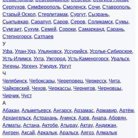
Серпухов
,
Симферополь
,
Смоленск
,
Сочи
,
Ставрополь
,
Старый Оскол
,
Стерлитамак
,
Сургут
,
Сызрань
,
Сыктывкар
,
Сарапул
,
Саров
,
Серов
,
Соликамск
,
Сумы
,
Сумгаит
,
Сухум
,
Семей
,
Сороки
,
Самарканд
,
Сарань
,
Степногорск
,
Сатпаев
У
Уфа
,
Улан-Удэ
,
Ульяновск
,
Уссурийск
,
Усолье-Сибирское
,
Усть-Илимск
,
Ухта
,
Ужгород
,
Усть-Каменогорск
,
Уральск
,
Унгены
,
Ургенч
,
Учкудук
,
Ургут
Ч
Челябинск
,
Чебоксары
,
Череповец
,
Черкесск
,
Чита
,
Чайковский
,
Чехов
,
Черкассы
,
Чернигов
,
Черновцы
,
Чирчик
,
Чуст
А
Абакан
,
Альметьевск
,
Ангарск
,
Арзамас
,
Армавир
,
Артём
,
Архангельск
,
Астрахань
,
Ачинск
,
Азов
,
Анапа
,
Абовян
,
Алматы
,
Астана
,
Актобе
,
Атырау
,
Актау
,
Андижан
,
Ангрен
,
Аксай
,
Аркалык
,
Аральск
,
Аягоз
,
Алмалык