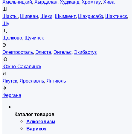
Хмельницкий
,
Хырдалан
,
Худжанд
,
Хромтау
,
Хива
Ш
Шахты
,
Ширван
,
Шеки
,
Шымкент
,
Шахрисабз
,
Шахтинск
,
Шу
Щ
Щелково
,
Щучинск
Э
Электросталь
,
Элиста
,
Энгельс
,
Экибастуз
Ю
Южно-Сахалинск
Я
Якутск
,
Ярославль
,
Янгиюль
Ф
Фергана
Каталог товаров
Алкоголизм
Варикоз