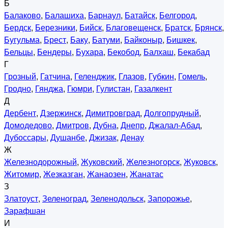
Б
Балаково
,
Балашиха
,
Барнаул
,
Батайск
,
Белгород
,
Бердск
,
Березники
,
Бийск
,
Благовещенск
,
Братск
,
Брянск
,
Бугульма
,
Брест
,
Баку
,
Батуми
,
Байконыр
,
Бишкек
,
Бельцы
,
Бендеры
,
Бухара
,
Бекобод
,
Балхаш
,
Бекабад
Г
Грозный
,
Гатчина
,
Геленджик
,
Глазов
,
Губкин
,
Гомель
,
Гродно
,
Гянджа
,
Гюмри
,
Гулистан
,
Газалкент
Д
Дербент
,
Дзержинск
,
Димитровград
,
Долгопрудный
,
Домодедово
,
Дмитров
,
Дубна
,
Днепр
,
Джалал-Абад
,
Дубоссары
,
Душанбе
,
Джизак
,
Денау
Ж
Железнодорожный
,
Жуковский
,
Железногорск
,
Жуковск
,
Житомир
,
Жезказган
,
Жанаозен
,
Жанатас
З
Златоуст
,
Зеленоград
,
Зеленодольск
,
Запорожье
,
Зарафшан
И