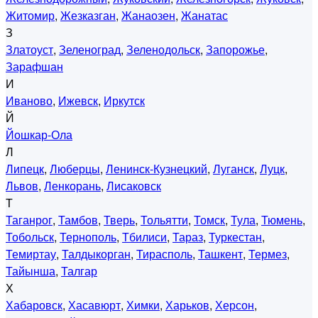
Житомир
,
Жезказган
,
Жанаозен
,
Жанатас
З
Златоуст
,
Зеленоград
,
Зеленодольск
,
Запорожье
,
Зарафшан
И
Иваново
,
Ижевск
,
Иркутск
Й
Йошкар-Ола
Л
Липецк
,
Люберцы
,
Ленинск-Кузнецкий
,
Луганск
,
Луцк
,
Львов
,
Ленкорань
,
Лисаковск
Т
Таганрог
,
Тамбов
,
Тверь
,
Тольятти
,
Томск
,
Тула
,
Тюмень
,
Тобольск
,
Тернополь
,
Тбилиси
,
Тараз
,
Туркестан
,
Темиртау
,
Талдыкорган
,
Тирасполь
,
Ташкент
,
Термез
,
Тайынша
,
Талгар
Х
Хабаровск
,
Хасавюрт
,
Химки
,
Харьков
,
Херсон
,