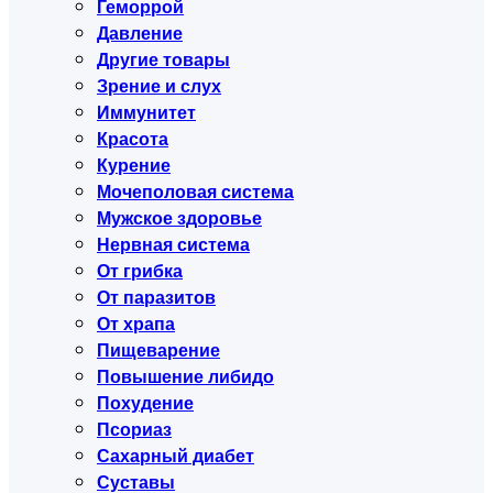
Геморрой
Давление
Другие товары
Зрение и слух
Иммунитет
Красота
Курение
Мочеполовая система
Мужское здоровье
Нервная система
От грибка
От паразитов
От храпа
Пищеварение
Повышение либидо
Похудение
Псориаз
Сахарный диабет
Суставы