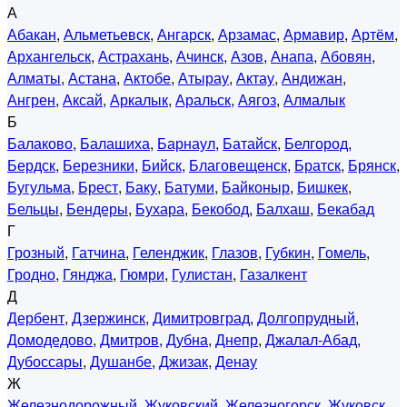
А
Абакан
,
Альметьевск
,
Ангарск
,
Арзамас
,
Армавир
,
Артём
,
Архангельск
,
Астрахань
,
Ачинск
,
Азов
,
Анапа
,
Абовян
,
Алматы
,
Астана
,
Актобе
,
Атырау
,
Актау
,
Андижан
,
Ангрен
,
Аксай
,
Аркалык
,
Аральск
,
Аягоз
,
Алмалык
Б
Балаково
,
Балашиха
,
Барнаул
,
Батайск
,
Белгород
,
Бердск
,
Березники
,
Бийск
,
Благовещенск
,
Братск
,
Брянск
,
Бугульма
,
Брест
,
Баку
,
Батуми
,
Байконыр
,
Бишкек
,
Бельцы
,
Бендеры
,
Бухара
,
Бекобод
,
Балхаш
,
Бекабад
Г
Грозный
,
Гатчина
,
Геленджик
,
Глазов
,
Губкин
,
Гомель
,
Гродно
,
Гянджа
,
Гюмри
,
Гулистан
,
Газалкент
Д
Дербент
,
Дзержинск
,
Димитровград
,
Долгопрудный
,
Домодедово
,
Дмитров
,
Дубна
,
Днепр
,
Джалал-Абад
,
Дубоссары
,
Душанбе
,
Джизак
,
Денау
Ж
Железнодорожный
,
Жуковский
,
Железногорск
,
Жуковск
,