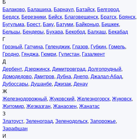
Б
Балаково
,
Балашиха
,
Барнаул
,
Батайск
,
Белгород
,
Бердск
,
Березники
,
Бийск
,
Благовещенск
,
Братск
,
Брянск
,
Бугульма
,
Брест
,
Баку
,
Батуми
,
Байконыр
,
Бишкек
,
Бельцы
,
Бендеры
,
Бухара
,
Бекобод
,
Балхаш
,
Бекабад
Г
Грозный
,
Гатчина
,
Геленджик
,
Глазов
,
Губкин
,
Гомель
,
Гродно
,
Гянджа
,
Гюмри
,
Гулистан
,
Газалкент
Д
Дербент
,
Дзержинск
,
Димитровград
,
Долгопрудный
,
Домодедово
,
Дмитров
,
Дубна
,
Днепр
,
Джалал-Абад
,
Дубоссары
,
Душанбе
,
Джизак
,
Денау
Ж
Железнодорожный
,
Жуковский
,
Железногорск
,
Жуковск
,
Житомир
,
Жезказган
,
Жанаозен
,
Жанатас
З
Златоуст
,
Зеленоград
,
Зеленодольск
,
Запорожье
,
Зарафшан
И