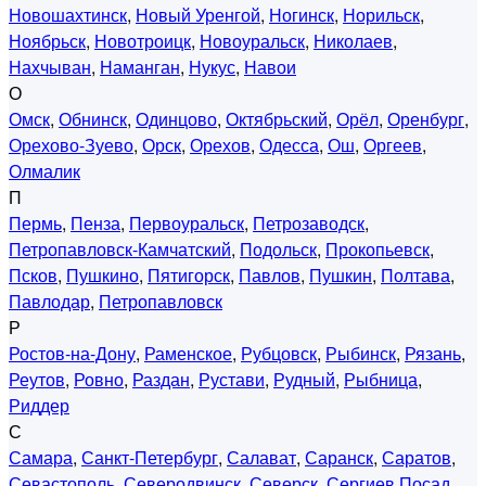
Новошахтинск
,
Новый Уренгой
,
Ногинск
,
Норильск
,
Ноябрьск
,
Новотроицк
,
Новоуральск
,
Николаев
,
Нахчыван
,
Наманган
,
Нукус
,
Навои
О
Омск
,
Обнинск
,
Одинцово
,
Октябрьский
,
Орёл
,
Оренбург
,
Орехово-Зуево
,
Орск
,
Орехов
,
Одесса
,
Ош
,
Оргеев
,
Олмалик
П
Пермь
,
Пенза
,
Первоуральск
,
Петрозаводск
,
Петропавловск-Камчатский
,
Подольск
,
Прокопьевск
,
Псков
,
Пушкино
,
Пятигорск
,
Павлов
,
Пушкин
,
Полтава
,
Павлодар
,
Петропавловск
Р
Ростов-на-Дону
,
Раменское
,
Рубцовск
,
Рыбинск
,
Рязань
,
Реутов
,
Ровно
,
Раздан
,
Рустави
,
Рудный
,
Рыбница
,
Риддер
С
Самара
,
Санкт-Петербург
,
Салават
,
Саранск
,
Саратов
,
Севастополь
,
Северодвинск
,
Северск
,
Сергиев Посад
,