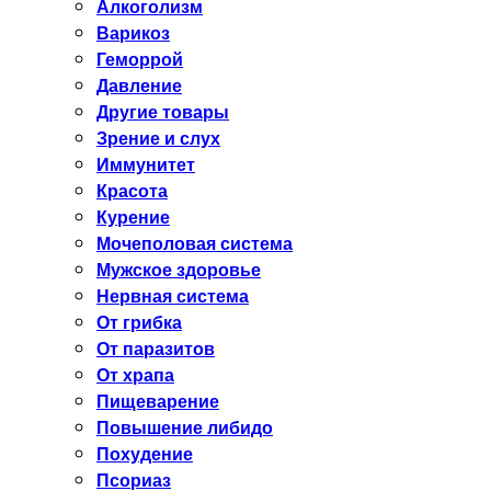
Алкоголизм
Варикоз
Геморрой
Давление
Другие товары
Зрение и слух
Иммунитет
Красота
Курение
Мочеполовая система
Мужское здоровье
Нервная система
От грибка
От паразитов
От храпа
Пищеварение
Повышение либидо
Похудение
Псориаз