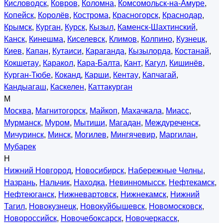
Кисловодск
,
Ковров
,
Коломна
,
Комсомольск-на-Амуре
,
Копейск
,
Королёв
,
Кострома
,
Красногорск
,
Краснодар
,
Крымск
,
Курган
,
Курск
,
Кызыл
,
Каменск-Шахтинский
,
Канск
,
Кинешма
,
Киселевск
,
Климов
,
Колпино
,
Кузнецк
,
Киев
,
Капан
,
Кутаиси
,
Караганда
,
Кызылорда
,
Костанай
,
Кокшетау
,
Каракол
,
Кара-Балта
,
Кант
,
Кагул
,
Кишинёв
,
Курган-Тюбе
,
Коканд
,
Карши
,
Кентау
,
Капчагай
,
Кандыагаш
,
Каскелен
,
Каттакурган
М
Москва
,
Магнитогорск
,
Майкоп
,
Махачкала
,
Миасс
,
Мурманск
,
Муром
,
Мытищи
,
Магадан
,
Междуреченск
,
Мичуринск
,
Минск
,
Могилев
,
Мингячевир
,
Маргилан
,
Мубарек
Н
Нижний Новгород
,
Новосибирск
,
Набережные Челны
,
Назрань
,
Нальчик
,
Находка
,
Невинномысск
,
Нефтекамск
,
Нефтеюганск
,
Нижневартовск
,
Нижнекамск
,
Нижний
Тагил
,
Новокузнецк
,
Новокуйбышевск
,
Новомосковск
,
Новороссийск
,
Новочебоксарск
,
Новочеркасск
,