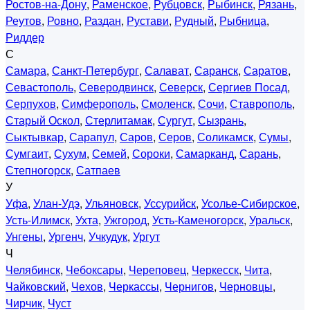
Ростов-на-Дону
,
Раменское
,
Рубцовск
,
Рыбинск
,
Рязань
,
Реутов
,
Ровно
,
Раздан
,
Рустави
,
Рудный
,
Рыбница
,
Риддер
С
Самара
,
Санкт-Петербург
,
Салават
,
Саранск
,
Саратов
,
Севастополь
,
Северодвинск
,
Северск
,
Сергиев Посад
,
Серпухов
,
Симферополь
,
Смоленск
,
Сочи
,
Ставрополь
,
Старый Оскол
,
Стерлитамак
,
Сургут
,
Сызрань
,
Сыктывкар
,
Сарапул
,
Саров
,
Серов
,
Соликамск
,
Сумы
,
Сумгаит
,
Сухум
,
Семей
,
Сороки
,
Самарканд
,
Сарань
,
Степногорск
,
Сатпаев
У
Уфа
,
Улан-Удэ
,
Ульяновск
,
Уссурийск
,
Усолье-Сибирское
,
Усть-Илимск
,
Ухта
,
Ужгород
,
Усть-Каменогорск
,
Уральск
,
Унгены
,
Ургенч
,
Учкудук
,
Ургут
Ч
Челябинск
,
Чебоксары
,
Череповец
,
Черкесск
,
Чита
,
Чайковский
,
Чехов
,
Черкассы
,
Чернигов
,
Черновцы
,
Чирчик
,
Чуст