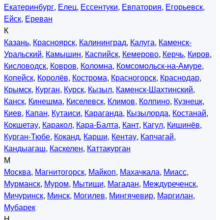
Екатеринбург
,
Елец
,
Ессентуки
,
Евпатория
,
Егорьевск
,
Ейск
,
Ереван
К
Казань
,
Красноярск
,
Калининград
,
Калуга
,
Каменск-
Уральский
,
Камышин
,
Каспийск
,
Кемерово
,
Керчь
,
Киров
,
Кисловодск
,
Ковров
,
Коломна
,
Комсомольск-на-Амуре
,
Копейск
,
Королёв
,
Кострома
,
Красногорск
,
Краснодар
,
Крымск
,
Курган
,
Курск
,
Кызыл
,
Каменск-Шахтинский
,
Канск
,
Кинешма
,
Киселевск
,
Климов
,
Колпино
,
Кузнецк
,
Киев
,
Капан
,
Кутаиси
,
Караганда
,
Кызылорда
,
Костанай
,
Кокшетау
,
Каракол
,
Кара-Балта
,
Кант
,
Кагул
,
Кишинёв
,
Курган-Тюбе
,
Коканд
,
Карши
,
Кентау
,
Капчагай
,
Кандыагаш
,
Каскелен
,
Каттакурган
М
Москва
,
Магнитогорск
,
Майкоп
,
Махачкала
,
Миасс
,
Мурманск
,
Муром
,
Мытищи
,
Магадан
,
Междуреченск
,
Мичуринск
,
Минск
,
Могилев
,
Мингячевир
,
Маргилан
,
Мубарек
Н