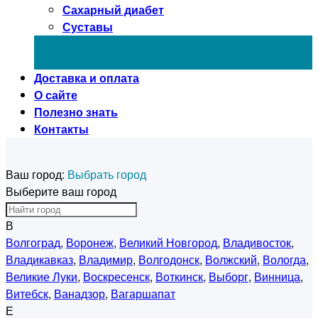
Сахарный диабет
Суставы
Доставка и оплата
О сайте
Полезно знать
Контакты
Ваш город:
Выбрать город
Выберите ваш город
В
Волгоград
,
Воронеж
,
Великий Новгород
,
Владивосток
,
Владикавказ
,
Владимир
,
Волгодонск
,
Волжский
,
Вологда
,
Великие Луки
,
Воскресенск
,
Воткинск
,
Выборг
,
Винница
,
Витебск
,
Ванадзор
,
Вагаршапат
Е