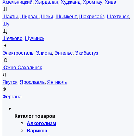
Хмельницкий
,
Хырдалан
,
Худжанд
,
Хромтау
,
Хива
Ш
Шахты
,
Ширван
,
Шеки
,
Шымкент
,
Шахрисабз
,
Шахтинск
,
Шу
Щ
Щелково
,
Щучинск
Э
Электросталь
,
Элиста
,
Энгельс
,
Экибастуз
Ю
Южно-Сахалинск
Я
Якутск
,
Ярославль
,
Янгиюль
Ф
Фергана
Каталог товаров
Алкоголизм
Варикоз