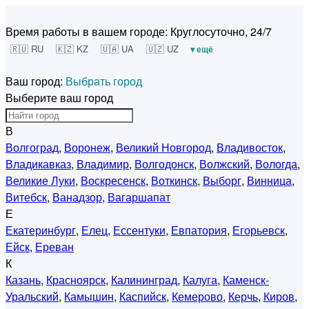
Время работы в вашем городе:
Круглосуточно, 24/7
🇷🇺 RU
🇰🇿 KZ
🇺🇦 UA
🇺🇿 UZ
▾ ещё
Ваш город:
Выбрать город
Выберите ваш город
В
Волгоград
,
Воронеж
,
Великий Новгород
,
Владивосток
,
Владикавказ
,
Владимир
,
Волгодонск
,
Волжский
,
Вологда
,
Великие Луки
,
Воскресенск
,
Воткинск
,
Выборг
,
Винница
,
Витебск
,
Ванадзор
,
Вагаршапат
Е
Екатеринбург
,
Елец
,
Ессентуки
,
Евпатория
,
Егорьевск
,
Ейск
,
Ереван
К
Казань
,
Красноярск
,
Калининград
,
Калуга
,
Каменск-
Уральский
,
Камышин
,
Каспийск
,
Кемерово
,
Керчь
,
Киров
,