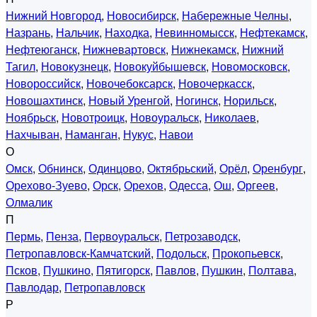
Нижний Новгород
,
Новосибирск
,
Набережные Челны
,
Назрань
,
Нальчик
,
Находка
,
Невинномысск
,
Нефтекамск
,
Нефтеюганск
,
Нижневартовск
,
Нижнекамск
,
Нижний
Тагил
,
Новокузнецк
,
Новокуйбышевск
,
Новомосковск
,
Новороссийск
,
Новочебоксарск
,
Новочеркасск
,
Новошахтинск
,
Новый Уренгой
,
Ногинск
,
Норильск
,
Ноябрьск
,
Новотроицк
,
Новоуральск
,
Николаев
,
Нахчыван
,
Наманган
,
Нукус
,
Навои
О
Омск
,
Обнинск
,
Одинцово
,
Октябрьский
,
Орёл
,
Оренбург
,
Орехово-Зуево
,
Орск
,
Орехов
,
Одесса
,
Ош
,
Оргеев
,
Олмалик
П
Пермь
,
Пенза
,
Первоуральск
,
Петрозаводск
,
Петропавловск-Камчатский
,
Подольск
,
Прокопьевск
,
Псков
,
Пушкино
,
Пятигорск
,
Павлов
,
Пушкин
,
Полтава
,
Павлодар
,
Петропавловск
Р