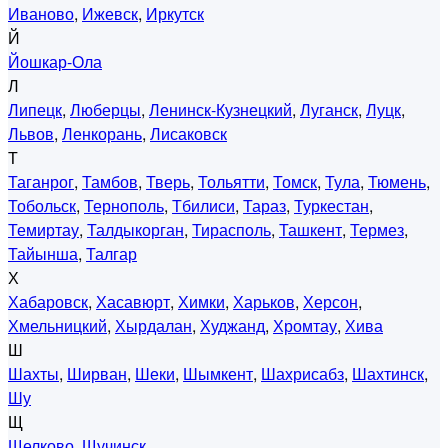
Иваново
,
Ижевск
,
Иркутск
Й
Йошкар-Ола
Л
Липецк
,
Люберцы
,
Ленинск-Кузнецкий
,
Луганск
,
Луцк
,
Львов
,
Ленкорань
,
Лисаковск
Т
Таганрог
,
Тамбов
,
Тверь
,
Тольятти
,
Томск
,
Тула
,
Тюмень
,
Тобольск
,
Тернополь
,
Тбилиси
,
Тараз
,
Туркестан
,
Темиртау
,
Талдыкорган
,
Тирасполь
,
Ташкент
,
Термез
,
Тайынша
,
Талгар
Х
Хабаровск
,
Хасавюрт
,
Химки
,
Харьков
,
Херсон
,
Хмельницкий
,
Хырдалан
,
Худжанд
,
Хромтау
,
Хива
Ш
Шахты
,
Ширван
,
Шеки
,
Шымкент
,
Шахрисабз
,
Шахтинск
,
Шу
Щ
Щелково
,
Щучинск