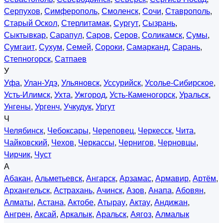
Серпухов
,
Симферополь
,
Смоленск
,
Сочи
,
Ставрополь
,
Старый Оскол
,
Стерлитамак
,
Сургут
,
Сызрань
,
Сыктывкар
,
Сарапул
,
Саров
,
Серов
,
Соликамск
,
Сумы
,
Сумгаит
,
Сухум
,
Семей
,
Сороки
,
Самарканд
,
Сарань
,
Степногорск
,
Сатпаев
У
Уфа
,
Улан-Удэ
,
Ульяновск
,
Уссурийск
,
Усолье-Сибирское
,
Усть-Илимск
,
Ухта
,
Ужгород
,
Усть-Каменогорск
,
Уральск
,
Унгены
,
Ургенч
,
Учкудук
,
Ургут
Ч
Челябинск
,
Чебоксары
,
Череповец
,
Черкесск
,
Чита
,
Чайковский
,
Чехов
,
Черкассы
,
Чернигов
,
Черновцы
,
Чирчик
,
Чуст
А
Абакан
,
Альметьевск
,
Ангарск
,
Арзамас
,
Армавир
,
Артём
,
Архангельск
,
Астрахань
,
Ачинск
,
Азов
,
Анапа
,
Абовян
,
Алматы
,
Астана
,
Актобе
,
Атырау
,
Актау
,
Андижан
,
Ангрен
,
Аксай
,
Аркалык
,
Аральск
,
Аягоз
,
Алмалык