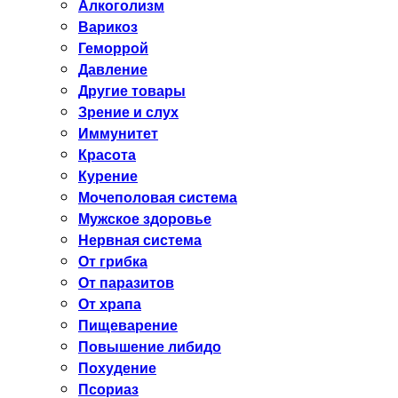
Алкоголизм
Варикоз
Геморрой
Давление
Другие товары
Зрение и слух
Иммунитет
Красота
Курение
Мочеполовая система
Мужское здоровье
Нервная система
От грибка
От паразитов
От храпа
Пищеварение
Повышение либидо
Похудение
Псориаз