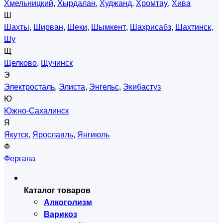
Хмельницкий
,
Хырдалан
,
Худжанд
,
Хромтау
,
Хива
Ш
Шахты
,
Ширван
,
Шеки
,
Шымкент
,
Шахрисабз
,
Шахтинск
,
Шу
Щ
Щелково
,
Щучинск
Э
Электросталь
,
Элиста
,
Энгельс
,
Экибастуз
Ю
Южно-Сахалинск
Я
Якутск
,
Ярославль
,
Янгиюль
Ф
Фергана
Каталог товаров
Алкоголизм
Варикоз