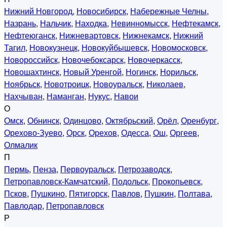
Нижний Новгород
,
Новосибирск
,
Набережные Челны
,
Назрань
,
Нальчик
,
Находка
,
Невинномысск
,
Нефтекамск
,
Нефтеюганск
,
Нижневартовск
,
Нижнекамск
,
Нижний
Тагил
,
Новокузнецк
,
Новокуйбышевск
,
Новомосковск
,
Новороссийск
,
Новочебоксарск
,
Новочеркасск
,
Новошахтинск
,
Новый Уренгой
,
Ногинск
,
Норильск
,
Ноябрьск
,
Новотроицк
,
Новоуральск
,
Николаев
,
Нахчыван
,
Наманган
,
Нукус
,
Навои
О
Омск
,
Обнинск
,
Одинцово
,
Октябрьский
,
Орёл
,
Оренбург
,
Орехово-Зуево
,
Орск
,
Орехов
,
Одесса
,
Ош
,
Оргеев
,
Олмалик
П
Пермь
,
Пенза
,
Первоуральск
,
Петрозаводск
,
Петропавловск-Камчатский
,
Подольск
,
Прокопьевск
,
Псков
,
Пушкино
,
Пятигорск
,
Павлов
,
Пушкин
,
Полтава
,
Павлодар
,
Петропавловск
Р