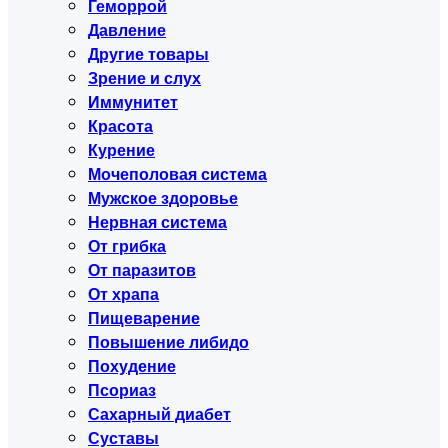
Геморрой
Давление
Другие товары
Зрение и слух
Иммунитет
Красота
Курение
Мочеполовая система
Мужское здоровье
Нервная система
От грибка
От паразитов
От храпа
Пищеварение
Повышение либидо
Похудение
Псориаз
Сахарный диабет
Суставы