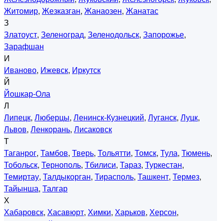
Житомир
,
Жезказган
,
Жанаозен
,
Жанатас
З
Златоуст
,
Зеленоград
,
Зеленодольск
,
Запорожье
,
Зарафшан
И
Иваново
,
Ижевск
,
Иркутск
Й
Йошкар-Ола
Л
Липецк
,
Люберцы
,
Ленинск-Кузнецкий
,
Луганск
,
Луцк
,
Львов
,
Ленкорань
,
Лисаковск
Т
Таганрог
,
Тамбов
,
Тверь
,
Тольятти
,
Томск
,
Тула
,
Тюмень
,
Тобольск
,
Тернополь
,
Тбилиси
,
Тараз
,
Туркестан
,
Темиртау
,
Талдыкорган
,
Тирасполь
,
Ташкент
,
Термез
,
Тайынша
,
Талгар
Х
Хабаровск
,
Хасавюрт
,
Химки
,
Харьков
,
Херсон
,