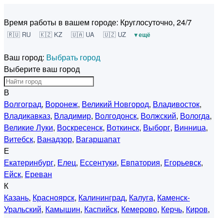
Время работы в вашем городе:
Круглосуточно, 24/7
🇷🇺 RU
🇰🇿 KZ
🇺🇦 UA
🇺🇿 UZ
▾ ещё
Ваш город:
Выбрать город
Выберите ваш город
В
Волгоград
,
Воронеж
,
Великий Новгород
,
Владивосток
,
Владикавказ
,
Владимир
,
Волгодонск
,
Волжский
,
Вологда
,
Великие Луки
,
Воскресенск
,
Воткинск
,
Выборг
,
Винница
,
Витебск
,
Ванадзор
,
Вагаршапат
Е
Екатеринбург
,
Елец
,
Ессентуки
,
Евпатория
,
Егорьевск
,
Ейск
,
Ереван
К
Казань
,
Красноярск
,
Калининград
,
Калуга
,
Каменск-
Уральский
,
Камышин
,
Каспийск
,
Кемерово
,
Керчь
,
Киров
,