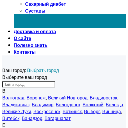
Сахарный диабет
Суставы
Доставка и оплата
О сайте
Полезно знать
Контакты
Ваш город:
Выбрать город
Выберите ваш город
В
Волгоград
,
Воронеж
,
Великий Новгород
,
Владивосток
,
Владикавказ
,
Владимир
,
Волгодонск
,
Волжский
,
Вологда
,
Великие Луки
,
Воскресенск
,
Воткинск
,
Выборг
,
Винница
,
Витебск
,
Ванадзор
,
Вагаршапат
Е