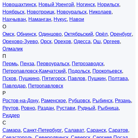
Новошахтинск
,
Новый Уренгой
,
Ногинск
,
Норильск
,
Ноябрьск
,
Новотроицк
,
Новоуральск
,
Николаев
,
Нахчыван
,
Наманган
,
Нукус
,
Навои
О
Омск
,
Обнинск
,
Одинцово
,
Октябрьский
,
Орёл
,
Оренбург
,
Орехово-Зуево
,
Орск
,
Орехов
,
Одесса
,
Ош
,
Оргеев
,
Олмалик
П
Пермь
,
Пенза
,
Первоуральск
,
Петрозаводск
,
Петропавловск-Камчатский
,
Подольск
,
Прокопьевск
,
Псков
,
Пушкино
,
Пятигорск
,
Павлов
,
Пушкин
,
Полтава
,
Павлодар
,
Петропавловск
Р
Ростов-на-Дону
,
Раменское
,
Рубцовск
,
Рыбинск
,
Рязань
,
Реутов
,
Ровно
,
Раздан
,
Рустави
,
Рудный
,
Рыбница
,
Риддер
С
Самара
,
Санкт-Петербург
,
Салават
,
Саранск
,
Саратов
,
Севастополь
,
Северодвинск
,
Северск
,
Сергиев Посад
,