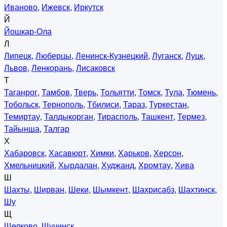
Иваново
,
Ижевск
,
Иркутск
Й
Йошкар-Ола
Л
Липецк
,
Люберцы
,
Ленинск-Кузнецкий
,
Луганск
,
Луцк
,
Львов
,
Ленкорань
,
Лисаковск
Т
Таганрог
,
Тамбов
,
Тверь
,
Тольятти
,
Томск
,
Тула
,
Тюмень
,
Тобольск
,
Тернополь
,
Тбилиси
,
Тараз
,
Туркестан
,
Темиртау
,
Талдыкорган
,
Тирасполь
,
Ташкент
,
Термез
,
Тайынша
,
Талгар
Х
Хабаровск
,
Хасавюрт
,
Химки
,
Харьков
,
Херсон
,
Хмельницкий
,
Хырдалан
,
Худжанд
,
Хромтау
,
Хива
Ш
Шахты
,
Ширван
,
Шеки
,
Шымкент
,
Шахрисабз
,
Шахтинск
,
Шу
Щ
Щелково
,
Щучинск