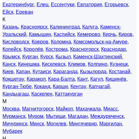
Екатеринбург
,
Елец
,
Ессентуки
,
Евпатория
,
Егорьевск
,
Ейск
,
Ереван
К
Казань
,
Красноярск
,
Калининград
,
Калуга
,
Каменск-
Уральский
,
Камышин
,
Каспийск
,
Кемерово
,
Керчь
,
Киров
,
Кисловодск
,
Ковров
,
Коломна
,
Комсомольск-на-Амуре
,
Копейск
,
Королёв
,
Кострома
,
Красногорск
,
Краснодар
,
Крымск
,
Курган
,
Курск
,
Кызыл
,
Каменск-Шахтинский
,
Канск
,
Кинешма
,
Киселевск
,
Климов
,
Колпино
,
Кузнецк
,
Киев
,
Капан
,
Кутаиси
,
Караганда
,
Кызылорда
,
Костанай
,
Кокшетау
,
Каракол
,
Кара-Балта
,
Кант
,
Кагул
,
Кишинёв
,
Курган-Тюбе
,
Коканд
,
Карши
,
Кентау
,
Капчагай
,
Кандыагаш
,
Каскелен
,
Каттакурган
М
Москва
,
Магнитогорск
,
Майкоп
,
Махачкала
,
Миасс
,
Мурманск
,
Муром
,
Мытищи
,
Магадан
,
Междуреченск
,
Мичуринск
,
Минск
,
Могилев
,
Мингячевир
,
Маргилан
,
Мубарек
Н