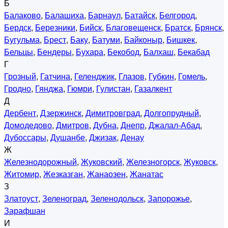
Б
Балаково
,
Балашиха
,
Барнаул
,
Батайск
,
Белгород
,
Бердск
,
Березники
,
Бийск
,
Благовещенск
,
Братск
,
Брянск
,
Бугульма
,
Брест
,
Баку
,
Батуми
,
Байконыр
,
Бишкек
,
Бельцы
,
Бендеры
,
Бухара
,
Бекобод
,
Балхаш
,
Бекабад
Г
Грозный
,
Гатчина
,
Геленджик
,
Глазов
,
Губкин
,
Гомель
,
Гродно
,
Гянджа
,
Гюмри
,
Гулистан
,
Газалкент
Д
Дербент
,
Дзержинск
,
Димитровград
,
Долгопрудный
,
Домодедово
,
Дмитров
,
Дубна
,
Днепр
,
Джалал-Абад
,
Дубоссары
,
Душанбе
,
Джизак
,
Денау
Ж
Железнодорожный
,
Жуковский
,
Железногорск
,
Жуковск
,
Житомир
,
Жезказган
,
Жанаозен
,
Жанатас
З
Златоуст
,
Зеленоград
,
Зеленодольск
,
Запорожье
,
Зарафшан
И