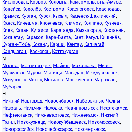
Кисловодск
,
Ковров
,
Коломна
,
Комсомольск-на-Амуре
,
Копейск
,
Королёв
,
Кострома
,
Красногорск
,
Краснодар
,
Крымск
,
Курган
,
Курск
,
Кызыл
,
Каменск-Шахтинский
,
Канск
,
Кинешма
,
Киселевск
,
Климов
,
Колпино
,
Кузнецк
,
Киев
,
Капан
,
Кутаиси
,
Караганда
,
Кызылорда
,
Костанай
,
Кокшетау
,
Каракол
,
Кара-Балта
,
Кант
,
Кагул
,
Кишинёв
,
Курган-Тюбе
,
Коканд
,
Карши
,
Кентау
,
Капчагай
,
Кандыагаш
,
Каскелен
,
Каттакурган
М
Москва
,
Магнитогорск
,
Майкоп
,
Махачкала
,
Миасс
,
Мурманск
,
Муром
,
Мытищи
,
Магадан
,
Междуреченск
,
Мичуринск
,
Минск
,
Могилев
,
Мингячевир
,
Маргилан
,
Мубарек
Н
Нижний Новгород
,
Новосибирск
,
Набережные Челны
,
Назрань
,
Нальчик
,
Находка
,
Невинномысск
,
Нефтекамск
,
Нефтеюганск
,
Нижневартовск
,
Нижнекамск
,
Нижний
Тагил
,
Новокузнецк
,
Новокуйбышевск
,
Новомосковск
,
Новороссийск
,
Новочебоксарск
,
Новочеркасск
,