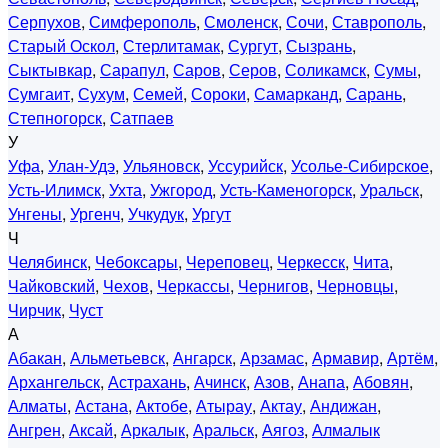
Серпухов
,
Симферополь
,
Смоленск
,
Сочи
,
Ставрополь
,
Старый Оскол
,
Стерлитамак
,
Сургут
,
Сызрань
,
Сыктывкар
,
Сарапул
,
Саров
,
Серов
,
Соликамск
,
Сумы
,
Сумгаит
,
Сухум
,
Семей
,
Сороки
,
Самарканд
,
Сарань
,
Степногорск
,
Сатпаев
У
Уфа
,
Улан-Удэ
,
Ульяновск
,
Уссурийск
,
Усолье-Сибирское
,
Усть-Илимск
,
Ухта
,
Ужгород
,
Усть-Каменогорск
,
Уральск
,
Унгены
,
Ургенч
,
Учкудук
,
Ургут
Ч
Челябинск
,
Чебоксары
,
Череповец
,
Черкесск
,
Чита
,
Чайковский
,
Чехов
,
Черкассы
,
Чернигов
,
Черновцы
,
Чирчик
,
Чуст
А
Абакан
,
Альметьевск
,
Ангарск
,
Арзамас
,
Армавир
,
Артём
,
Архангельск
,
Астрахань
,
Ачинск
,
Азов
,
Анапа
,
Абовян
,
Алматы
,
Астана
,
Актобе
,
Атырау
,
Актау
,
Андижан
,
Ангрен
,
Аксай
,
Аркалык
,
Аральск
,
Аягоз
,
Алмалык