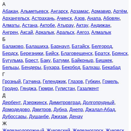
А
Абакан
,
Альметьевск
,
Ангарск
,
Арзамас
,
Армавир
,
Артём
,
Архангельск
,
Астрахань
,
Ачинск
,
Азов
,
Анапа
,
Абовян
,
Алматы
,
Астана
,
Актобе
,
Атырау
,
Актау
,
Андижан
,
Ангрен
,
Аксай
,
Аркалык
,
Аральск
,
Аягоз
,
Алмалык
Б
Балаково
,
Балашиха
,
Барнаул
,
Батайск
,
Белгород
,
Бердск
,
Березники
,
Бийск
,
Благовещенск
,
Братск
,
Брянск
,
Бугульма
,
Брест
,
Баку
,
Батуми
,
Байконыр
,
Бишкек
,
Бельцы
,
Бендеры
,
Бухара
,
Бекобод
,
Балхаш
,
Бекабад
Г
Грозный
,
Гатчина
,
Геленджик
,
Глазов
,
Губкин
,
Гомель
,
Гродно
,
Гянджа
,
Гюмри
,
Гулистан
,
Газалкент
Д
Дербент
,
Дзержинск
,
Димитровград
,
Долгопрудный
,
Домодедово
,
Дмитров
,
Дубна
,
Днепр
,
Джалал-Абад
,
Дубоссары
,
Душанбе
,
Джизак
,
Денау
Ж
Железнодорожный
,
Жуковский
,
Железногорск
,
Жуковск
,