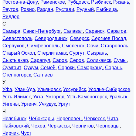
Ростов-на-Дону
,
Раменское
,
Рубцовск
,
Рыбинск
,
Рязань
,
Реутов
,
Ровно
,
Раздан
,
Рустави
,
Рудный
,
Рыбница
,
Риддер
С
Самара
,
Санкт-Петербург
,
Салават
,
Саранск
,
Саратов
,
Севастополь
,
Северодвинск
,
Северск
,
Сергиев Посад
,
Серпухов
,
Симферополь
,
Смоленск
,
Сочи
,
Ставрополь
,
Старый Оскол
,
Стерлитамак
,
Сургут
,
Сызрань
,
Сыктывкар
,
Сарапул
,
Саров
,
Серов
,
Соликамск
,
Сумы
,
Сумгаит
,
Сухум
,
Семей
,
Сороки
,
Самарканд
,
Сарань
,
Степногорск
,
Сатпаев
У
Уфа
,
Улан-Удэ
,
Ульяновск
,
Уссурийск
,
Усолье-Сибирское
,
Усть-Илимск
,
Ухта
,
Ужгород
,
Усть-Каменогорск
,
Уральск
,
Унгены
,
Ургенч
,
Учкудук
,
Ургут
Ч
Челябинск
,
Чебоксары
,
Череповец
,
Черкесск
,
Чита
,
Чайковский
,
Чехов
,
Черкассы
,
Чернигов
,
Черновцы
,
Чирчик
,
Чуст