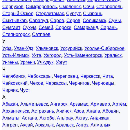
Серпухов
,
Симферополь
,
Смоленск
,
Сочи
,
Ставрополь
,
Старый Оскол
,
Стерлитамак
,
Сургут
,
Сызрань
,
Сыктывкар
,
Сарапул
,
Саров
,
Серов
,
Соликамск
,
Сумы
,
Сумгаит
,
Сухум
,
Семей
,
Сороки
,
Самарканд
,
Сарань
,
Степногорск
,
Сатпаев
У
Уфа
,
Улан-Удэ
,
Ульяновск
,
Уссурийск
,
Усолье-Сибирское
,
Усть-Илимск
,
Ухта
,
Ужгород
,
Усть-Каменогорск
,
Уральск
,
Унгены
,
Ургенч
,
Учкудук
,
Ургут
Ч
Челябинск
,
Чебоксары
,
Череповец
,
Черкесск
,
Чита
,
Чайковский
,
Чехов
,
Черкассы
,
Чернигов
,
Черновцы
,
Чирчик
,
Чуст
А
Абакан
,
Альметьевск
,
Ангарск
,
Арзамас
,
Армавир
,
Артём
,
Архангельск
,
Астрахань
,
Ачинск
,
Азов
,
Анапа
,
Абовян
,
Алматы
,
Астана
,
Актобе
,
Атырау
,
Актау
,
Андижан
,
Ангрен
,
Аксай
,
Аркалык
,
Аральск
,
Аягоз
,
Алмалык