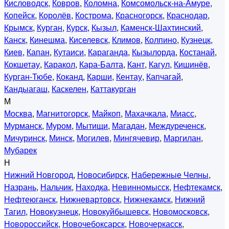
Кисловодск
,
Ковров
,
Коломна
,
Комсомольск-на-Амуре
,
Копейск
,
Королёв
,
Кострома
,
Красногорск
,
Краснодар
,
Крымск
,
Курган
,
Курск
,
Кызыл
,
Каменск-Шахтинский
,
Канск
,
Кинешма
,
Киселевск
,
Климов
,
Колпино
,
Кузнецк
,
Киев
,
Капан
,
Кутаиси
,
Караганда
,
Кызылорда
,
Костанай
,
Кокшетау
,
Каракол
,
Кара-Балта
,
Кант
,
Кагул
,
Кишинёв
,
Курган-Тюбе
,
Коканд
,
Карши
,
Кентау
,
Капчагай
,
Кандыагаш
,
Каскелен
,
Каттакурган
М
Москва
,
Магнитогорск
,
Майкоп
,
Махачкала
,
Миасс
,
Мурманск
,
Муром
,
Мытищи
,
Магадан
,
Междуреченск
,
Мичуринск
,
Минск
,
Могилев
,
Мингячевир
,
Маргилан
,
Мубарек
Н
Нижний Новгород
,
Новосибирск
,
Набережные Челны
,
Назрань
,
Нальчик
,
Находка
,
Невинномысск
,
Нефтекамск
,
Нефтеюганск
,
Нижневартовск
,
Нижнекамск
,
Нижний
Тагил
,
Новокузнецк
,
Новокуйбышевск
,
Новомосковск
,
Новороссийск
,
Новочебоксарск
,
Новочеркасск
,