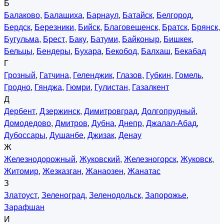
Б
Балаково
,
Балашиха
,
Барнаул
,
Батайск
,
Белгород
,
Бердск
,
Березники
,
Бийск
,
Благовещенск
,
Братск
,
Брянск
,
Бугульма
,
Брест
,
Баку
,
Батуми
,
Байконыр
,
Бишкек
,
Бельцы
,
Бендеры
,
Бухара
,
Бекобод
,
Балхаш
,
Бекабад
Г
Грозный
,
Гатчина
,
Геленджик
,
Глазов
,
Губкин
,
Гомель
,
Гродно
,
Гянджа
,
Гюмри
,
Гулистан
,
Газалкент
Д
Дербент
,
Дзержинск
,
Димитровград
,
Долгопрудный
,
Домодедово
,
Дмитров
,
Дубна
,
Днепр
,
Джалал-Абад
,
Дубоссары
,
Душанбе
,
Джизак
,
Денау
Ж
Железнодорожный
,
Жуковский
,
Железногорск
,
Жуковск
,
Житомир
,
Жезказган
,
Жанаозен
,
Жанатас
З
Златоуст
,
Зеленоград
,
Зеленодольск
,
Запорожье
,
Зарафшан
И