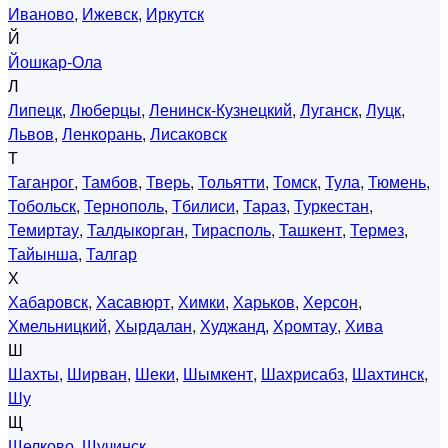
Иваново
,
Ижевск
,
Иркутск
Й
Йошкар-Ола
Л
Липецк
,
Люберцы
,
Ленинск-Кузнецкий
,
Луганск
,
Луцк
,
Львов
,
Ленкорань
,
Лисаковск
Т
Таганрог
,
Тамбов
,
Тверь
,
Тольятти
,
Томск
,
Тула
,
Тюмень
,
Тобольск
,
Тернополь
,
Тбилиси
,
Тараз
,
Туркестан
,
Темиртау
,
Талдыкорган
,
Тирасполь
,
Ташкент
,
Термез
,
Тайынша
,
Талгар
Х
Хабаровск
,
Хасавюрт
,
Химки
,
Харьков
,
Херсон
,
Хмельницкий
,
Хырдалан
,
Худжанд
,
Хромтау
,
Хива
Ш
Шахты
,
Ширван
,
Шеки
,
Шымкент
,
Шахрисабз
,
Шахтинск
,
Шу
Щ
Щелково
,
Щучинск