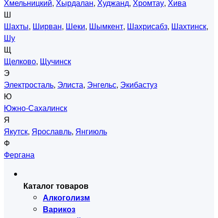
Хмельницкий
,
Хырдалан
,
Худжанд
,
Хромтау
,
Хива
Ш
Шахты
,
Ширван
,
Шеки
,
Шымкент
,
Шахрисабз
,
Шахтинск
,
Шу
Щ
Щелково
,
Щучинск
Э
Электросталь
,
Элиста
,
Энгельс
,
Экибастуз
Ю
Южно-Сахалинск
Я
Якутск
,
Ярославль
,
Янгиюль
Ф
Фергана
Каталог товаров
Алкоголизм
Варикоз