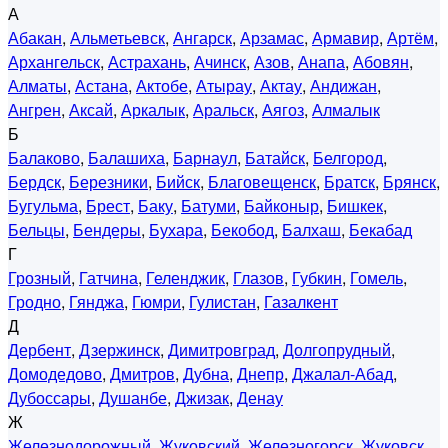
А
Абакан
,
Альметьевск
,
Ангарск
,
Арзамас
,
Армавир
,
Артём
,
Архангельск
,
Астрахань
,
Ачинск
,
Азов
,
Анапа
,
Абовян
,
Алматы
,
Астана
,
Актобе
,
Атырау
,
Актау
,
Андижан
,
Ангрен
,
Аксай
,
Аркалык
,
Аральск
,
Аягоз
,
Алмалык
Б
Балаково
,
Балашиха
,
Барнаул
,
Батайск
,
Белгород
,
Бердск
,
Березники
,
Бийск
,
Благовещенск
,
Братск
,
Брянск
,
Бугульма
,
Брест
,
Баку
,
Батуми
,
Байконыр
,
Бишкек
,
Бельцы
,
Бендеры
,
Бухара
,
Бекобод
,
Балхаш
,
Бекабад
Г
Грозный
,
Гатчина
,
Геленджик
,
Глазов
,
Губкин
,
Гомель
,
Гродно
,
Гянджа
,
Гюмри
,
Гулистан
,
Газалкент
Д
Дербент
,
Дзержинск
,
Димитровград
,
Долгопрудный
,
Домодедово
,
Дмитров
,
Дубна
,
Днепр
,
Джалал-Абад
,
Дубоссары
,
Душанбе
,
Джизак
,
Денау
Ж
Железнодорожный
,
Жуковский
,
Железногорск
,
Жуковск
,