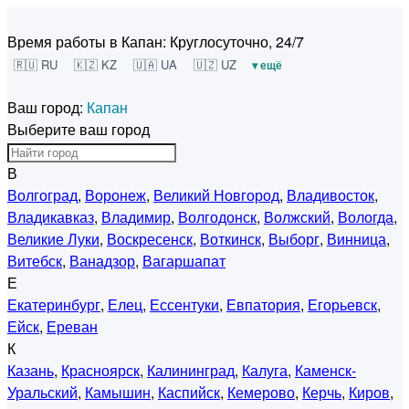
Время работы в Капан:
Круглосуточно, 24/7
🇷🇺 RU
🇰🇿 KZ
🇺🇦 UA
🇺🇿 UZ
▾ ещё
Ваш город:
Капан
Выберите ваш город
В
Волгоград
,
Воронеж
,
Великий Новгород
,
Владивосток
,
Владикавказ
,
Владимир
,
Волгодонск
,
Волжский
,
Вологда
,
Великие Луки
,
Воскресенск
,
Воткинск
,
Выборг
,
Винница
,
Витебск
,
Ванадзор
,
Вагаршапат
Е
Екатеринбург
,
Елец
,
Ессентуки
,
Евпатория
,
Егорьевск
,
Ейск
,
Ереван
К
Казань
,
Красноярск
,
Калининград
,
Калуга
,
Каменск-
Уральский
,
Камышин
,
Каспийск
,
Кемерово
,
Керчь
,
Киров
,