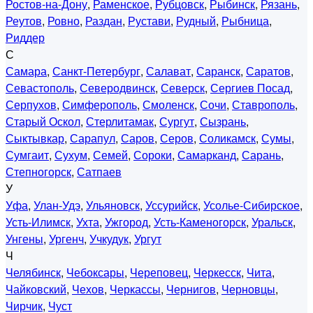
Ростов-на-Дону
,
Раменское
,
Рубцовск
,
Рыбинск
,
Рязань
,
Реутов
,
Ровно
,
Раздан
,
Рустави
,
Рудный
,
Рыбница
,
Риддер
С
Самара
,
Санкт-Петербург
,
Салават
,
Саранск
,
Саратов
,
Севастополь
,
Северодвинск
,
Северск
,
Сергиев Посад
,
Серпухов
,
Симферополь
,
Смоленск
,
Сочи
,
Ставрополь
,
Старый Оскол
,
Стерлитамак
,
Сургут
,
Сызрань
,
Сыктывкар
,
Сарапул
,
Саров
,
Серов
,
Соликамск
,
Сумы
,
Сумгаит
,
Сухум
,
Семей
,
Сороки
,
Самарканд
,
Сарань
,
Степногорск
,
Сатпаев
У
Уфа
,
Улан-Удэ
,
Ульяновск
,
Уссурийск
,
Усолье-Сибирское
,
Усть-Илимск
,
Ухта
,
Ужгород
,
Усть-Каменогорск
,
Уральск
,
Унгены
,
Ургенч
,
Учкудук
,
Ургут
Ч
Челябинск
,
Чебоксары
,
Череповец
,
Черкесск
,
Чита
,
Чайковский
,
Чехов
,
Черкассы
,
Чернигов
,
Черновцы
,
Чирчик
,
Чуст