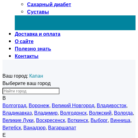
Сахарный диабет
Суставы
Доставка и оплата
О сайте
Полезно знать
Контакты
Ваш город:
Капан
Выберите ваш город
В
Волгоград
,
Воронеж
,
Великий Новгород
,
Владивосток
,
Владикавказ
,
Владимир
,
Волгодонск
,
Волжский
,
Вологда
,
Великие Луки
,
Воскресенск
,
Воткинск
,
Выборг
,
Винница
,
Витебск
,
Ванадзор
,
Вагаршапат
Е