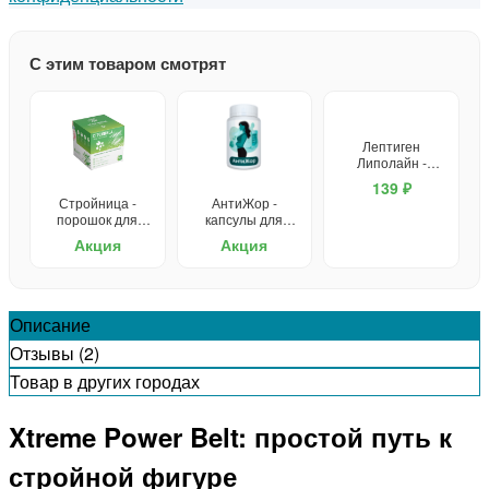
С этим товаром смотрят
Лептиген
Липолайн -
капсулы для
139 ₽
похудения
Стройница -
АнтиЖор -
порошок для
капсулы для
похудения
похудения
Акция
Акция
Описание
Отзывы (2)
Товар в других городах
Xtreme Power Belt: простой путь к
стройной фигуре