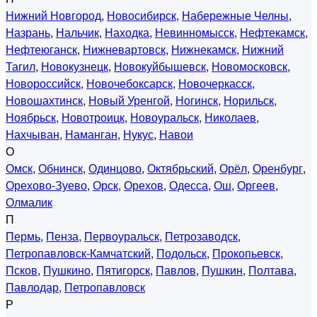
Нижний Новгород
,
Новосибирск
,
Набережные Челны
,
Назрань
,
Нальчик
,
Находка
,
Невинномысск
,
Нефтекамск
,
Нефтеюганск
,
Нижневартовск
,
Нижнекамск
,
Нижний
Тагил
,
Новокузнецк
,
Новокуйбышевск
,
Новомосковск
,
Новороссийск
,
Новочебоксарск
,
Новочеркасск
,
Новошахтинск
,
Новый Уренгой
,
Ногинск
,
Норильск
,
Ноябрьск
,
Новотроицк
,
Новоуральск
,
Николаев
,
Нахчыван
,
Наманган
,
Нукус
,
Навои
О
Омск
,
Обнинск
,
Одинцово
,
Октябрьский
,
Орёл
,
Оренбург
,
Орехово-Зуево
,
Орск
,
Орехов
,
Одесса
,
Ош
,
Оргеев
,
Олмалик
П
Пермь
,
Пенза
,
Первоуральск
,
Петрозаводск
,
Петропавловск-Камчатский
,
Подольск
,
Прокопьевск
,
Псков
,
Пушкино
,
Пятигорск
,
Павлов
,
Пушкин
,
Полтава
,
Павлодар
,
Петропавловск
Р