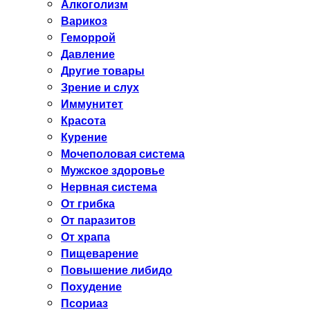
Алкоголизм
Варикоз
Геморрой
Давление
Другие товары
Зрение и слух
Иммунитет
Красота
Курение
Мочеполовая система
Мужское здоровье
Нервная система
От грибка
От паразитов
От храпа
Пищеварение
Повышение либидо
Похудение
Псориаз