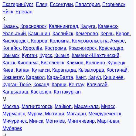
Екатеринбург
,
Елец
,
Ессентуки
,
Евпатория
,
Егорьевск
,
Ейск
,
Ереван
К
Казань
,
Красноярск
,
Калининград
,
Калуга
,
Каменск-
Уральский
,
Камышин
,
Каспийск
,
Кемерово
,
Керчь
,
Киров
,
Кисловодск
,
Ковров
,
Коломна
,
Комсомольск-на-Амуре
,
Копейск
,
Королёв
,
Кострома
,
Красногорск
,
Краснодар
,
Крымск
,
Курган
,
Курск
,
Кызыл
,
Каменск-Шахтинский
,
Канск
,
Кинешма
,
Киселевск
,
Климов
,
Колпино
,
Кузнецк
,
Киев
,
Капан
,
Кутаиси
,
Караганда
,
Кызылорда
,
Костанай
,
Кокшетау
,
Каракол
,
Кара-Балта
,
Кант
,
Кагул
,
Кишинёв
,
Курган-Тюбе
,
Коканд
,
Карши
,
Кентау
,
Капчагай
,
Кандыагаш
,
Каскелен
,
Каттакурган
М
Москва
,
Магнитогорск
,
Майкоп
,
Махачкала
,
Миасс
,
Мурманск
,
Муром
,
Мытищи
,
Магадан
,
Междуреченск
,
Мичуринск
,
Минск
,
Могилев
,
Мингячевир
,
Маргилан
,
Мубарек
Н