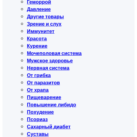
Геморрой
Давление
Другие товары
Зрение и слух
Иммунитет
Красота
Курение
Мочеполовая система
Мужское здоровье
Нервная система
От грибка
От паразитов
От храпа
Пищеварение
Повышение либидо
Похудение
Псориаз
Сахарный диабет
Суставы