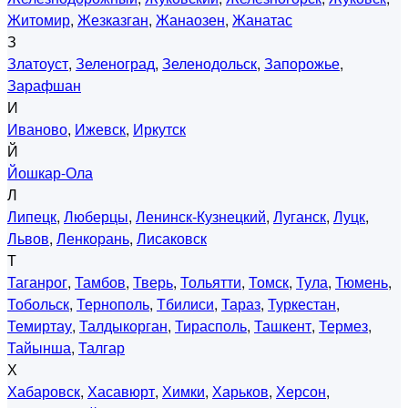
Житомир
,
Жезказган
,
Жанаозен
,
Жанатас
З
Златоуст
,
Зеленоград
,
Зеленодольск
,
Запорожье
,
Зарафшан
И
Иваново
,
Ижевск
,
Иркутск
Й
Йошкар-Ола
Л
Липецк
,
Люберцы
,
Ленинск-Кузнецкий
,
Луганск
,
Луцк
,
Львов
,
Ленкорань
,
Лисаковск
Т
Таганрог
,
Тамбов
,
Тверь
,
Тольятти
,
Томск
,
Тула
,
Тюмень
,
Тобольск
,
Тернополь
,
Тбилиси
,
Тараз
,
Туркестан
,
Темиртау
,
Талдыкорган
,
Тирасполь
,
Ташкент
,
Термез
,
Тайынша
,
Талгар
Х
Хабаровск
,
Хасавюрт
,
Химки
,
Харьков
,
Херсон
,