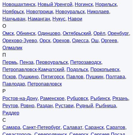
Новошахтинск
,
Новый Уренгой
,
Ногинск
,
Норильск
,
Ноябрьск
,
Новотроицк
,
Новоуральск
,
Николаев
,
Нахчыван
,
Наманган
,
Нукус
,
Навои
О
Омск
,
Обнинск
,
Одинцово
,
Октябрьский
,
Орёл
,
Оренбург
,
Орехово-Зуево
,
Орск
,
Орехов
,
Одесса
,
Ош
,
Оргеев
,
Олмалик
П
Пермь
,
Пенза
,
Первоуральск
,
Петрозаводск
,
Петропавловск-Камчатский
,
Подольск
,
Прокопьевск
,
Псков
,
Пушкино
,
Пятигорск
,
Павлов
,
Пушкин
,
Полтава
,
Павлодар
,
Петропавловск
Р
Ростов-на-Дону
,
Раменское
,
Рубцовск
,
Рыбинск
,
Рязань
,
Реутов
,
Ровно
,
Раздан
,
Рустави
,
Рудный
,
Рыбница
,
Риддер
С
Самара
,
Санкт-Петербург
,
Салават
,
Саранск
,
Саратов
,
Севастополь
,
Северодвинск
,
Северск
,
Сергиев Посад
,