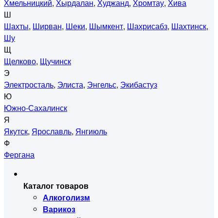
Хмельницкий
,
Хырдалан
,
Худжанд
,
Хромтау
,
Хива
Ш
Шахты
,
Ширван
,
Шеки
,
Шымкент
,
Шахрисабз
,
Шахтинск
,
Шу
Щ
Щелково
,
Щучинск
Э
Электросталь
,
Элиста
,
Энгельс
,
Экибастуз
Ю
Южно-Сахалинск
Я
Якутск
,
Ярославль
,
Янгиюль
Ф
Фергана
Каталог товаров
Алкоголизм
Варикоз