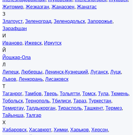
Житомир
,
Жезказган
,
Жанаозен
,
Жанатас
З
Златоуст
,
Зеленоград
,
Зеленодольск
,
Запорожье
,
Зарафшан
И
Иваново
,
Ижевск
,
Иркутск
Й
Йошкар-Ола
Л
Липецк
,
Люберцы
,
Ленинск-Кузнецкий
,
Луганск
,
Луцк
,
Львов
,
Ленкорань
,
Лисаковск
Т
Таганрог
,
Тамбов
,
Тверь
,
Тольятти
,
Томск
,
Тула
,
Тюмень
,
Тобольск
,
Тернополь
,
Тбилиси
,
Тараз
,
Туркестан
,
Темиртау
,
Талдыкорган
,
Тирасполь
,
Ташкент
,
Термез
,
Тайынша
,
Талгар
Х
Хабаровск
,
Хасавюрт
,
Химки
,
Харьков
,
Херсон
,