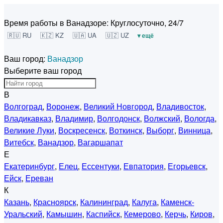
Время работы в Ванадзоре:
Круглосуточно, 24/7
🇷🇺 RU
🇰🇿 KZ
🇺🇦 UA
🇺🇿 UZ
▾ ещё
Ваш город:
Ванадзор
Выберите ваш город
В
Волгоград
,
Воронеж
,
Великий Новгород
,
Владивосток
,
Владикавказ
,
Владимир
,
Волгодонск
,
Волжский
,
Вологда
,
Великие Луки
,
Воскресенск
,
Воткинск
,
Выборг
,
Винница
,
Витебск
,
Ванадзор
,
Вагаршапат
Е
Екатеринбург
,
Елец
,
Ессентуки
,
Евпатория
,
Егорьевск
,
Ейск
,
Ереван
К
Казань
,
Красноярск
,
Калининград
,
Калуга
,
Каменск-
Уральский
,
Камышин
,
Каспийск
,
Кемерово
,
Керчь
,
Киров
,