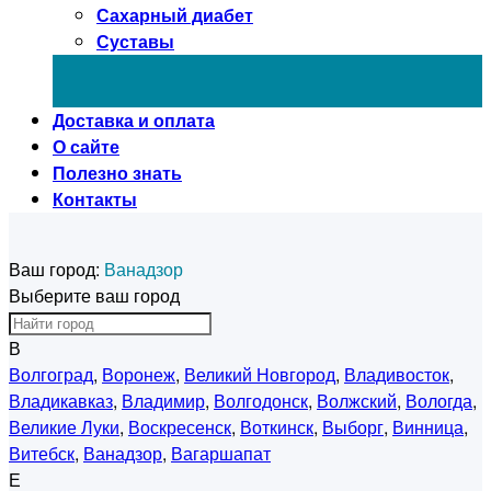
Сахарный диабет
Суставы
Доставка и оплата
О сайте
Полезно знать
Контакты
Ваш город:
Ванадзор
Выберите ваш город
В
Волгоград
,
Воронеж
,
Великий Новгород
,
Владивосток
,
Владикавказ
,
Владимир
,
Волгодонск
,
Волжский
,
Вологда
,
Великие Луки
,
Воскресенск
,
Воткинск
,
Выборг
,
Винница
,
Витебск
,
Ванадзор
,
Вагаршапат
Е