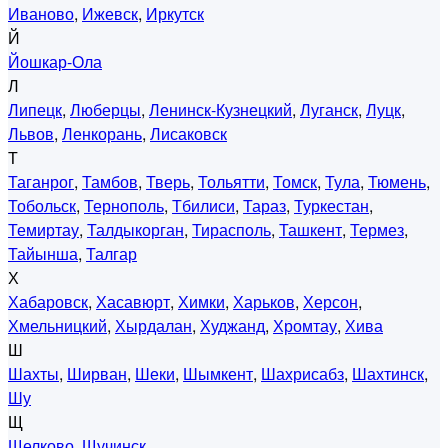
Иваново
,
Ижевск
,
Иркутск
Й
Йошкар-Ола
Л
Липецк
,
Люберцы
,
Ленинск-Кузнецкий
,
Луганск
,
Луцк
,
Львов
,
Ленкорань
,
Лисаковск
Т
Таганрог
,
Тамбов
,
Тверь
,
Тольятти
,
Томск
,
Тула
,
Тюмень
,
Тобольск
,
Тернополь
,
Тбилиси
,
Тараз
,
Туркестан
,
Темиртау
,
Талдыкорган
,
Тирасполь
,
Ташкент
,
Термез
,
Тайынша
,
Талгар
Х
Хабаровск
,
Хасавюрт
,
Химки
,
Харьков
,
Херсон
,
Хмельницкий
,
Хырдалан
,
Худжанд
,
Хромтау
,
Хива
Ш
Шахты
,
Ширван
,
Шеки
,
Шымкент
,
Шахрисабз
,
Шахтинск
,
Шу
Щ
Щелково
,
Щучинск