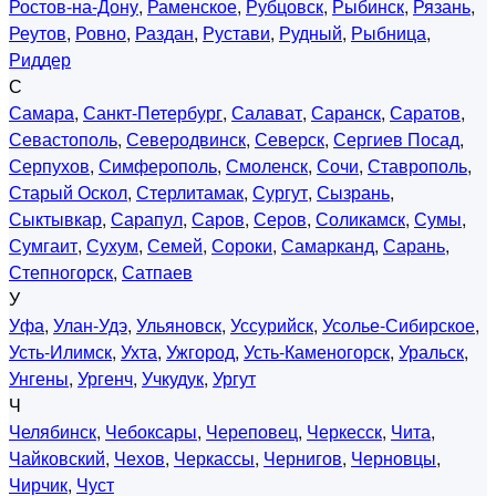
Ростов-на-Дону
,
Раменское
,
Рубцовск
,
Рыбинск
,
Рязань
,
Реутов
,
Ровно
,
Раздан
,
Рустави
,
Рудный
,
Рыбница
,
Риддер
С
Самара
,
Санкт-Петербург
,
Салават
,
Саранск
,
Саратов
,
Севастополь
,
Северодвинск
,
Северск
,
Сергиев Посад
,
Серпухов
,
Симферополь
,
Смоленск
,
Сочи
,
Ставрополь
,
Старый Оскол
,
Стерлитамак
,
Сургут
,
Сызрань
,
Сыктывкар
,
Сарапул
,
Саров
,
Серов
,
Соликамск
,
Сумы
,
Сумгаит
,
Сухум
,
Семей
,
Сороки
,
Самарканд
,
Сарань
,
Степногорск
,
Сатпаев
У
Уфа
,
Улан-Удэ
,
Ульяновск
,
Уссурийск
,
Усолье-Сибирское
,
Усть-Илимск
,
Ухта
,
Ужгород
,
Усть-Каменогорск
,
Уральск
,
Унгены
,
Ургенч
,
Учкудук
,
Ургут
Ч
Челябинск
,
Чебоксары
,
Череповец
,
Черкесск
,
Чита
,
Чайковский
,
Чехов
,
Черкассы
,
Чернигов
,
Черновцы
,
Чирчик
,
Чуст