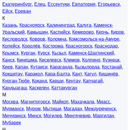
Екатеринбург
,
Елец
,
Ессентуки
,
Евпатория
,
Егорьевск
,
Ейск
,
Ереван
К
Казань
,
Красноярск
,
Калининград
,
Калуга
,
Каменск-
Уральский
,
Камышин
,
Каспийск
,
Кемерово
,
Керчь
,
Киров
,
Кисловодск
,
Ковров
,
Коломна
,
Комсомольск-на-Амуре
,
Копейск
,
Королёв
,
Кострома
,
Красногорск
,
Краснодар
,
Крымск
,
Курган
,
Курск
,
Кызыл
,
Каменск-Шахтинский
,
Канск
,
Кинешма
,
Киселевск
,
Климов
,
Колпино
,
Кузнецк
,
Киев
,
Капан
,
Кутаиси
,
Караганда
,
Кызылорда
,
Костанай
,
Кокшетау
,
Каракол
,
Кара-Балта
,
Кант
,
Кагул
,
Кишинёв
,
Курган-Тюбе
,
Коканд
,
Карши
,
Кентау
,
Капчагай
,
Кандыагаш
,
Каскелен
,
Каттакурган
М
Москва
,
Магнитогорск
,
Майкоп
,
Махачкала
,
Миасс
,
Мурманск
,
Муром
,
Мытищи
,
Магадан
,
Междуреченск
,
Мичуринск
,
Минск
,
Могилев
,
Мингячевир
,
Маргилан
,
Мубарек
Н