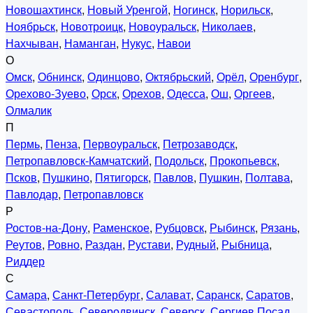
Новошахтинск
,
Новый Уренгой
,
Ногинск
,
Норильск
,
Ноябрьск
,
Новотроицк
,
Новоуральск
,
Николаев
,
Нахчыван
,
Наманган
,
Нукус
,
Навои
О
Омск
,
Обнинск
,
Одинцово
,
Октябрьский
,
Орёл
,
Оренбург
,
Орехово-Зуево
,
Орск
,
Орехов
,
Одесса
,
Ош
,
Оргеев
,
Олмалик
П
Пермь
,
Пенза
,
Первоуральск
,
Петрозаводск
,
Петропавловск-Камчатский
,
Подольск
,
Прокопьевск
,
Псков
,
Пушкино
,
Пятигорск
,
Павлов
,
Пушкин
,
Полтава
,
Павлодар
,
Петропавловск
Р
Ростов-на-Дону
,
Раменское
,
Рубцовск
,
Рыбинск
,
Рязань
,
Реутов
,
Ровно
,
Раздан
,
Рустави
,
Рудный
,
Рыбница
,
Риддер
С
Самара
,
Санкт-Петербург
,
Салават
,
Саранск
,
Саратов
,
Севастополь
,
Северодвинск
,
Северск
,
Сергиев Посад
,