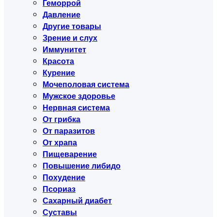
Геморрой
Давление
Другие товары
Зрение и слух
Иммунитет
Красота
Курение
Мочеполовая система
Мужское здоровье
Нервная система
От грибка
От паразитов
От храпа
Пищеварение
Повышение либидо
Похудение
Псориаз
Сахарный диабет
Суставы