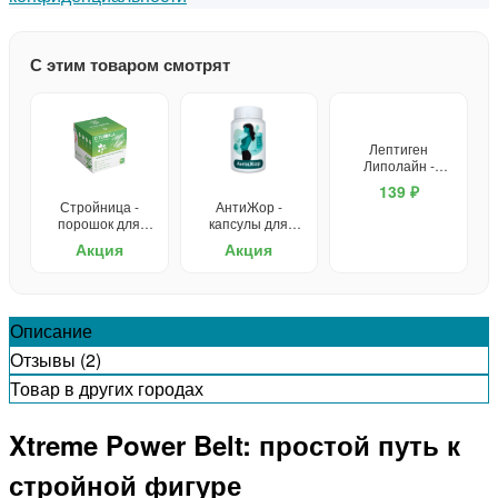
С этим товаром смотрят
Лептиген
Липолайн -
капсулы для
139 ₽
похудения
Стройница -
АнтиЖор -
порошок для
капсулы для
похудения
похудения
Акция
Акция
Описание
Отзывы (2)
Товар в других городах
Xtreme Power Belt: простой путь к
стройной фигуре