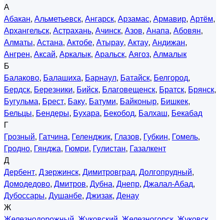
А
Абакан
,
Альметьевск
,
Ангарск
,
Арзамас
,
Армавир
,
Артём
,
Архангельск
,
Астрахань
,
Ачинск
,
Азов
,
Анапа
,
Абовян
,
Алматы
,
Астана
,
Актобе
,
Атырау
,
Актау
,
Андижан
,
Ангрен
,
Аксай
,
Аркалык
,
Аральск
,
Аягоз
,
Алмалык
Б
Балаково
,
Балашиха
,
Барнаул
,
Батайск
,
Белгород
,
Бердск
,
Березники
,
Бийск
,
Благовещенск
,
Братск
,
Брянск
,
Бугульма
,
Брест
,
Баку
,
Батуми
,
Байконыр
,
Бишкек
,
Бельцы
,
Бендеры
,
Бухара
,
Бекобод
,
Балхаш
,
Бекабад
Г
Грозный
,
Гатчина
,
Геленджик
,
Глазов
,
Губкин
,
Гомель
,
Гродно
,
Гянджа
,
Гюмри
,
Гулистан
,
Газалкент
Д
Дербент
,
Дзержинск
,
Димитровград
,
Долгопрудный
,
Домодедово
,
Дмитров
,
Дубна
,
Днепр
,
Джалал-Абад
,
Дубоссары
,
Душанбе
,
Джизак
,
Денау
Ж
Железнодорожный
,
Жуковский
,
Железногорск
,
Жуковск
,