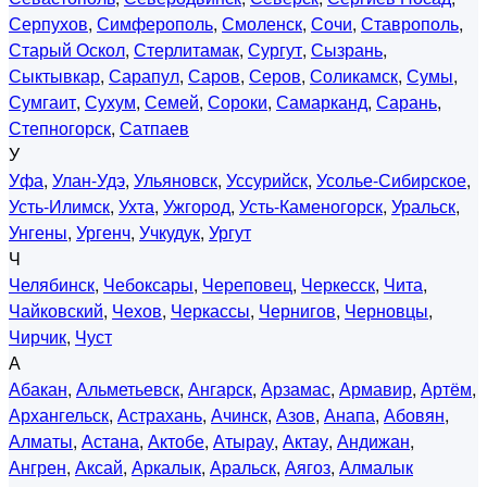
Серпухов
,
Симферополь
,
Смоленск
,
Сочи
,
Ставрополь
,
Старый Оскол
,
Стерлитамак
,
Сургут
,
Сызрань
,
Сыктывкар
,
Сарапул
,
Саров
,
Серов
,
Соликамск
,
Сумы
,
Сумгаит
,
Сухум
,
Семей
,
Сороки
,
Самарканд
,
Сарань
,
Степногорск
,
Сатпаев
У
Уфа
,
Улан-Удэ
,
Ульяновск
,
Уссурийск
,
Усолье-Сибирское
,
Усть-Илимск
,
Ухта
,
Ужгород
,
Усть-Каменогорск
,
Уральск
,
Унгены
,
Ургенч
,
Учкудук
,
Ургут
Ч
Челябинск
,
Чебоксары
,
Череповец
,
Черкесск
,
Чита
,
Чайковский
,
Чехов
,
Черкассы
,
Чернигов
,
Черновцы
,
Чирчик
,
Чуст
А
Абакан
,
Альметьевск
,
Ангарск
,
Арзамас
,
Армавир
,
Артём
,
Архангельск
,
Астрахань
,
Ачинск
,
Азов
,
Анапа
,
Абовян
,
Алматы
,
Астана
,
Актобе
,
Атырау
,
Актау
,
Андижан
,
Ангрен
,
Аксай
,
Аркалык
,
Аральск
,
Аягоз
,
Алмалык