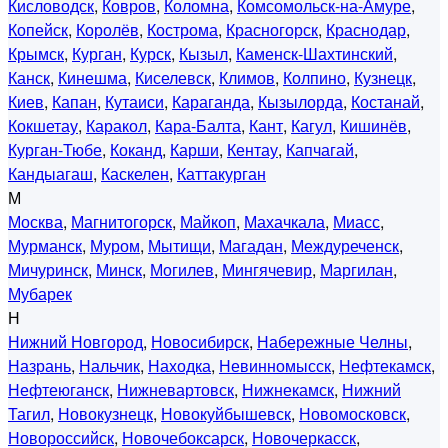
Кисловодск
,
Ковров
,
Коломна
,
Комсомольск-на-Амуре
,
Копейск
,
Королёв
,
Кострома
,
Красногорск
,
Краснодар
,
Крымск
,
Курган
,
Курск
,
Кызыл
,
Каменск-Шахтинский
,
Канск
,
Кинешма
,
Киселевск
,
Климов
,
Колпино
,
Кузнецк
,
Киев
,
Капан
,
Кутаиси
,
Караганда
,
Кызылорда
,
Костанай
,
Кокшетау
,
Каракол
,
Кара-Балта
,
Кант
,
Кагул
,
Кишинёв
,
Курган-Тюбе
,
Коканд
,
Карши
,
Кентау
,
Капчагай
,
Кандыагаш
,
Каскелен
,
Каттакурган
М
Москва
,
Магнитогорск
,
Майкоп
,
Махачкала
,
Миасс
,
Мурманск
,
Муром
,
Мытищи
,
Магадан
,
Междуреченск
,
Мичуринск
,
Минск
,
Могилев
,
Мингячевир
,
Маргилан
,
Мубарек
Н
Нижний Новгород
,
Новосибирск
,
Набережные Челны
,
Назрань
,
Нальчик
,
Находка
,
Невинномысск
,
Нефтекамск
,
Нефтеюганск
,
Нижневартовск
,
Нижнекамск
,
Нижний
Тагил
,
Новокузнецк
,
Новокуйбышевск
,
Новомосковск
,
Новороссийск
,
Новочебоксарск
,
Новочеркасск
,