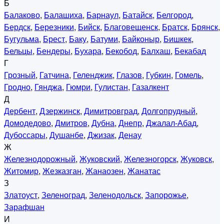
Б
Балаково
,
Балашиха
,
Барнаул
,
Батайск
,
Белгород
,
Бердск
,
Березники
,
Бийск
,
Благовещенск
,
Братск
,
Брянск
,
Бугульма
,
Брест
,
Баку
,
Батуми
,
Байконыр
,
Бишкек
,
Бельцы
,
Бендеры
,
Бухара
,
Бекобод
,
Балхаш
,
Бекабад
Г
Грозный
,
Гатчина
,
Геленджик
,
Глазов
,
Губкин
,
Гомель
,
Гродно
,
Гянджа
,
Гюмри
,
Гулистан
,
Газалкент
Д
Дербент
,
Дзержинск
,
Димитровград
,
Долгопрудный
,
Домодедово
,
Дмитров
,
Дубна
,
Днепр
,
Джалал-Абад
,
Дубоссары
,
Душанбе
,
Джизак
,
Денау
Ж
Железнодорожный
,
Жуковский
,
Железногорск
,
Жуковск
,
Житомир
,
Жезказган
,
Жанаозен
,
Жанатас
З
Златоуст
,
Зеленоград
,
Зеленодольск
,
Запорожье
,
Зарафшан
И