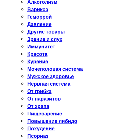
Алкоголизм
Варикоз
Геморрой
Давление
Другие товары
Зрение и слух
Иммунитет
Красота
Курение
Мочеполовая система
Мужское здоровье
Нервная система
От грибка
От паразитов
От храпа
Пищеварение
Повышение либидо
Похудение
Псориаз