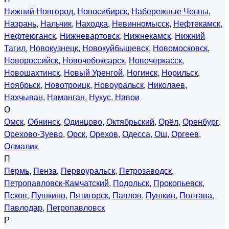
Нижний Новгород
,
Новосибирск
,
Набережные Челны
,
Назрань
,
Нальчик
,
Находка
,
Невинномысск
,
Нефтекамск
,
Нефтеюганск
,
Нижневартовск
,
Нижнекамск
,
Нижний
Тагил
,
Новокузнецк
,
Новокуйбышевск
,
Новомосковск
,
Новороссийск
,
Новочебоксарск
,
Новочеркасск
,
Новошахтинск
,
Новый Уренгой
,
Ногинск
,
Норильск
,
Ноябрьск
,
Новотроицк
,
Новоуральск
,
Николаев
,
Нахчыван
,
Наманган
,
Нукус
,
Навои
О
Омск
,
Обнинск
,
Одинцово
,
Октябрьский
,
Орёл
,
Оренбург
,
Орехово-Зуево
,
Орск
,
Орехов
,
Одесса
,
Ош
,
Оргеев
,
Олмалик
П
Пермь
,
Пенза
,
Первоуральск
,
Петрозаводск
,
Петропавловск-Камчатский
,
Подольск
,
Прокопьевск
,
Псков
,
Пушкино
,
Пятигорск
,
Павлов
,
Пушкин
,
Полтава
,
Павлодар
,
Петропавловск
Р