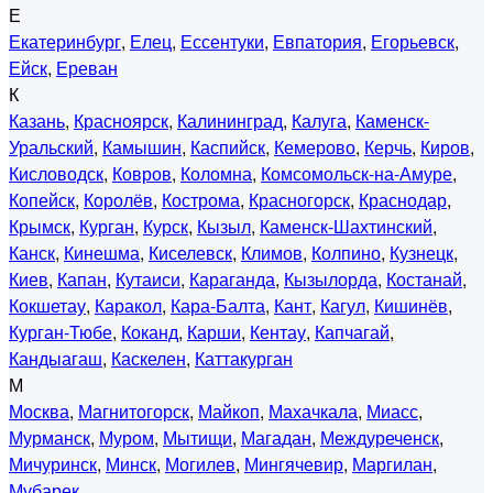
Е
Екатеринбург
,
Елец
,
Ессентуки
,
Евпатория
,
Егорьевск
,
Ейск
,
Ереван
К
Казань
,
Красноярск
,
Калининград
,
Калуга
,
Каменск-
Уральский
,
Камышин
,
Каспийск
,
Кемерово
,
Керчь
,
Киров
,
Кисловодск
,
Ковров
,
Коломна
,
Комсомольск-на-Амуре
,
Копейск
,
Королёв
,
Кострома
,
Красногорск
,
Краснодар
,
Крымск
,
Курган
,
Курск
,
Кызыл
,
Каменск-Шахтинский
,
Канск
,
Кинешма
,
Киселевск
,
Климов
,
Колпино
,
Кузнецк
,
Киев
,
Капан
,
Кутаиси
,
Караганда
,
Кызылорда
,
Костанай
,
Кокшетау
,
Каракол
,
Кара-Балта
,
Кант
,
Кагул
,
Кишинёв
,
Курган-Тюбе
,
Коканд
,
Карши
,
Кентау
,
Капчагай
,
Кандыагаш
,
Каскелен
,
Каттакурган
М
Москва
,
Магнитогорск
,
Майкоп
,
Махачкала
,
Миасс
,
Мурманск
,
Муром
,
Мытищи
,
Магадан
,
Междуреченск
,
Мичуринск
,
Минск
,
Могилев
,
Мингячевир
,
Маргилан
,
Мубарек