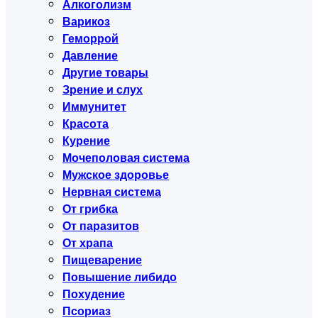
Алкоголизм
Варикоз
Геморрой
Давление
Другие товары
Зрение и слух
Иммунитет
Красота
Курение
Мочеполовая система
Мужское здоровье
Нервная система
От грибка
От паразитов
От храпа
Пищеварение
Повышение либидо
Похудение
Псориаз