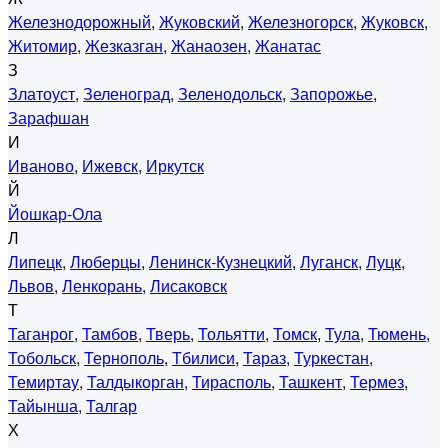
Железнодорожный
,
Жуковский
,
Железногорск
,
Жуковск
,
Житомир
,
Жезказган
,
Жанаозен
,
Жанатас
З
Златоуст
,
Зеленоград
,
Зеленодольск
,
Запорожье
,
Зарафшан
И
Иваново
,
Ижевск
,
Иркутск
Й
Йошкар-Ола
Л
Липецк
,
Люберцы
,
Ленинск-Кузнецкий
,
Луганск
,
Луцк
,
Львов
,
Ленкорань
,
Лисаковск
Т
Таганрог
,
Тамбов
,
Тверь
,
Тольятти
,
Томск
,
Тула
,
Тюмень
,
Тобольск
,
Тернополь
,
Тбилиси
,
Тараз
,
Туркестан
,
Темиртау
,
Талдыкорган
,
Тирасполь
,
Ташкент
,
Термез
,
Тайынша
,
Талгар
Х