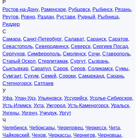
Р
Ростов-на-Дону
,
Раменское
,
Рубцовск
,
Рыбинск
,
Рязань
,
Реутов
,
Ровно
,
Раздан
,
Рустави
,
Рудный
,
Рыбница
,
Риддер
С
Самара
,
Санкт-Петербург
,
Салават
,
Саранск
,
Саратов
,
Севастополь
,
Северодвинск
,
Северск
,
Сергиев Посад
,
Серпухов
,
Симферополь
,
Смоленск
,
Сочи
,
Ставрополь
,
Старый Оскол
,
Стерлитамак
,
Сургут
,
Сызрань
,
Сыктывкар
,
Сарапул
,
Саров
,
Серов
,
Соликамск
,
Сумы
,
Сумгаит
,
Сухум
,
Семей
,
Сороки
,
Самарканд
,
Сарань
,
Степногорск
,
Сатпаев
У
Уфа
,
Улан-Удэ
,
Ульяновск
,
Уссурийск
,
Усолье-Сибирское
,
Усть-Илимск
,
Ухта
,
Ужгород
,
Усть-Каменогорск
,
Уральск
,
Унгены
,
Ургенч
,
Учкудук
,
Ургут
Ч
Челябинск
,
Чебоксары
,
Череповец
,
Черкесск
,
Чита
,
Чайковский
,
Чехов
,
Черкассы
,
Чернигов
,
Черновцы
,