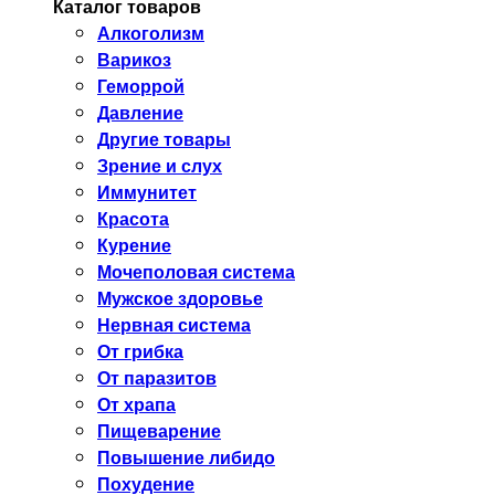
Каталог товаров
Алкоголизм
Варикоз
Геморрой
Давление
Другие товары
Зрение и слух
Иммунитет
Красота
Курение
Мочеполовая система
Мужское здоровье
Нервная система
От грибка
От паразитов
От храпа
Пищеварение
Повышение либидо
Похудение