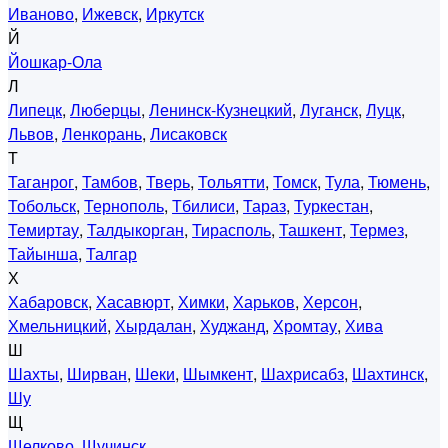
Иваново
,
Ижевск
,
Иркутск
Й
Йошкар-Ола
Л
Липецк
,
Люберцы
,
Ленинск-Кузнецкий
,
Луганск
,
Луцк
,
Львов
,
Ленкорань
,
Лисаковск
Т
Таганрог
,
Тамбов
,
Тверь
,
Тольятти
,
Томск
,
Тула
,
Тюмень
,
Тобольск
,
Тернополь
,
Тбилиси
,
Тараз
,
Туркестан
,
Темиртау
,
Талдыкорган
,
Тирасполь
,
Ташкент
,
Термез
,
Тайынша
,
Талгар
Х
Хабаровск
,
Хасавюрт
,
Химки
,
Харьков
,
Херсон
,
Хмельницкий
,
Хырдалан
,
Худжанд
,
Хромтау
,
Хива
Ш
Шахты
,
Ширван
,
Шеки
,
Шымкент
,
Шахрисабз
,
Шахтинск
,
Шу
Щ
Щелково
,
Щучинск