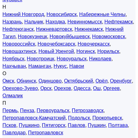
Н
Нижний Новгород
,
Новосибирск
,
Набережные Челны
,
Назрань
,
Нальчик
,
Находка
,
Невинномысск
,
Нефтекамск
,
Нефтеюганск
,
Нижневартовск
,
Нижнекамск
,
Нижний
Тагил
,
Новокузнецк
,
Новокуйбышевск
,
Новомосковск
,
Новороссийск
,
Новочебоксарск
,
Новочеркасск
,
Новошахтинск
,
Новый Уренгой
,
Ногинск
,
Норильск
,
Ноябрьск
,
Новотроицк
,
Новоуральск
,
Николаев
,
Нахчыван
,
Наманган
,
Нукус
,
Навои
О
Омск
,
Обнинск
,
Одинцово
,
Октябрьский
,
Орёл
,
Оренбург
,
Орехово-Зуево
,
Орск
,
Орехов
,
Одесса
,
Ош
,
Оргеев
,
Олмалик
П
Пермь
,
Пенза
,
Первоуральск
,
Петрозаводск
,
Петропавловск-Камчатский
,
Подольск
,
Прокопьевск
,
Псков
,
Пушкино
,
Пятигорск
,
Павлов
,
Пушкин
,
Полтава
,
Павлодар
,
Петропавловск