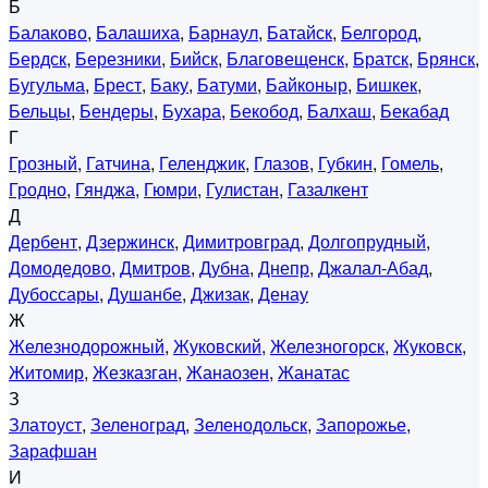
Б
Балаково
,
Балашиха
,
Барнаул
,
Батайск
,
Белгород
,
Бердск
,
Березники
,
Бийск
,
Благовещенск
,
Братск
,
Брянск
,
Бугульма
,
Брест
,
Баку
,
Батуми
,
Байконыр
,
Бишкек
,
Бельцы
,
Бендеры
,
Бухара
,
Бекобод
,
Балхаш
,
Бекабад
Г
Грозный
,
Гатчина
,
Геленджик
,
Глазов
,
Губкин
,
Гомель
,
Гродно
,
Гянджа
,
Гюмри
,
Гулистан
,
Газалкент
Д
Дербент
,
Дзержинск
,
Димитровград
,
Долгопрудный
,
Домодедово
,
Дмитров
,
Дубна
,
Днепр
,
Джалал-Абад
,
Дубоссары
,
Душанбе
,
Джизак
,
Денау
Ж
Железнодорожный
,
Жуковский
,
Железногорск
,
Жуковск
,
Житомир
,
Жезказган
,
Жанаозен
,
Жанатас
З
Златоуст
,
Зеленоград
,
Зеленодольск
,
Запорожье
,
Зарафшан
И