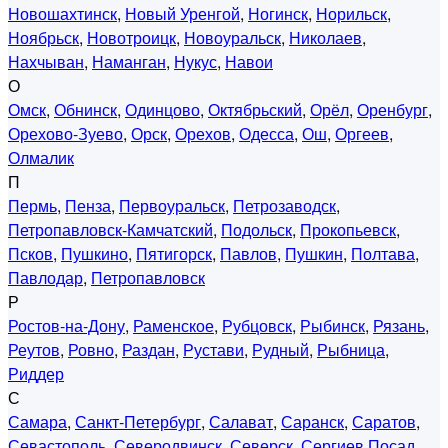
Новошахтинск
,
Новый Уренгой
,
Ногинск
,
Норильск
,
Ноябрьск
,
Новотроицк
,
Новоуральск
,
Николаев
,
Нахчыван
,
Наманган
,
Нукус
,
Навои
О
Омск
,
Обнинск
,
Одинцово
,
Октябрьский
,
Орёл
,
Оренбург
,
Орехово-Зуево
,
Орск
,
Орехов
,
Одесса
,
Ош
,
Оргеев
,
Олмалик
П
Пермь
,
Пенза
,
Первоуральск
,
Петрозаводск
,
Петропавловск-Камчатский
,
Подольск
,
Прокопьевск
,
Псков
,
Пушкино
,
Пятигорск
,
Павлов
,
Пушкин
,
Полтава
,
Павлодар
,
Петропавловск
Р
Ростов-на-Дону
,
Раменское
,
Рубцовск
,
Рыбинск
,
Рязань
,
Реутов
,
Ровно
,
Раздан
,
Рустави
,
Рудный
,
Рыбница
,
Риддер
С
Самара
,
Санкт-Петербург
,
Салават
,
Саранск
,
Саратов
,
Севастополь
,
Северодвинск
,
Северск
,
Сергиев Посад
,