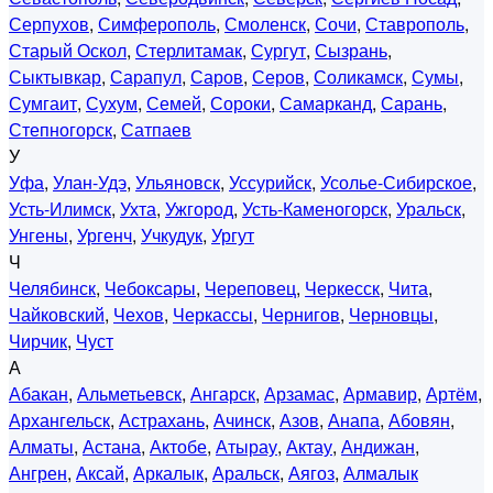
Серпухов
,
Симферополь
,
Смоленск
,
Сочи
,
Ставрополь
,
Старый Оскол
,
Стерлитамак
,
Сургут
,
Сызрань
,
Сыктывкар
,
Сарапул
,
Саров
,
Серов
,
Соликамск
,
Сумы
,
Сумгаит
,
Сухум
,
Семей
,
Сороки
,
Самарканд
,
Сарань
,
Степногорск
,
Сатпаев
У
Уфа
,
Улан-Удэ
,
Ульяновск
,
Уссурийск
,
Усолье-Сибирское
,
Усть-Илимск
,
Ухта
,
Ужгород
,
Усть-Каменогорск
,
Уральск
,
Унгены
,
Ургенч
,
Учкудук
,
Ургут
Ч
Челябинск
,
Чебоксары
,
Череповец
,
Черкесск
,
Чита
,
Чайковский
,
Чехов
,
Черкассы
,
Чернигов
,
Черновцы
,
Чирчик
,
Чуст
А
Абакан
,
Альметьевск
,
Ангарск
,
Арзамас
,
Армавир
,
Артём
,
Архангельск
,
Астрахань
,
Ачинск
,
Азов
,
Анапа
,
Абовян
,
Алматы
,
Астана
,
Актобе
,
Атырау
,
Актау
,
Андижан
,
Ангрен
,
Аксай
,
Аркалык
,
Аральск
,
Аягоз
,
Алмалык