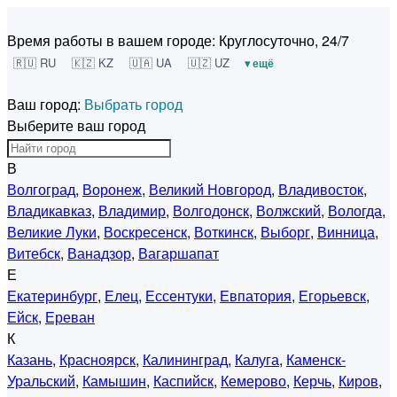
Время работы в вашем городе:
Круглосуточно, 24/7
🇷🇺 RU
🇰🇿 KZ
🇺🇦 UA
🇺🇿 UZ
▾ ещё
Ваш город:
Выбрать город
Выберите ваш город
В
Волгоград
,
Воронеж
,
Великий Новгород
,
Владивосток
,
Владикавказ
,
Владимир
,
Волгодонск
,
Волжский
,
Вологда
,
Великие Луки
,
Воскресенск
,
Воткинск
,
Выборг
,
Винница
,
Витебск
,
Ванадзор
,
Вагаршапат
Е
Екатеринбург
,
Елец
,
Ессентуки
,
Евпатория
,
Егорьевск
,
Ейск
,
Ереван
К
Казань
,
Красноярск
,
Калининград
,
Калуга
,
Каменск-
Уральский
,
Камышин
,
Каспийск
,
Кемерово
,
Керчь
,
Киров
,