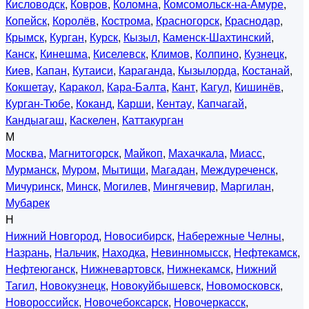
Кисловодск
,
Ковров
,
Коломна
,
Комсомольск-на-Амуре
,
Копейск
,
Королёв
,
Кострома
,
Красногорск
,
Краснодар
,
Крымск
,
Курган
,
Курск
,
Кызыл
,
Каменск-Шахтинский
,
Канск
,
Кинешма
,
Киселевск
,
Климов
,
Колпино
,
Кузнецк
,
Киев
,
Капан
,
Кутаиси
,
Караганда
,
Кызылорда
,
Костанай
,
Кокшетау
,
Каракол
,
Кара-Балта
,
Кант
,
Кагул
,
Кишинёв
,
Курган-Тюбе
,
Коканд
,
Карши
,
Кентау
,
Капчагай
,
Кандыагаш
,
Каскелен
,
Каттакурган
М
Москва
,
Магнитогорск
,
Майкоп
,
Махачкала
,
Миасс
,
Мурманск
,
Муром
,
Мытищи
,
Магадан
,
Междуреченск
,
Мичуринск
,
Минск
,
Могилев
,
Мингячевир
,
Маргилан
,
Мубарек
Н
Нижний Новгород
,
Новосибирск
,
Набережные Челны
,
Назрань
,
Нальчик
,
Находка
,
Невинномысск
,
Нефтекамск
,
Нефтеюганск
,
Нижневартовск
,
Нижнекамск
,
Нижний
Тагил
,
Новокузнецк
,
Новокуйбышевск
,
Новомосковск
,
Новороссийск
,
Новочебоксарск
,
Новочеркасск
,