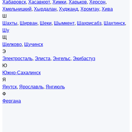
Хабаровск
,
Хасавюрт
,
Химки
,
Харьков
,
Херсон
,
Хмельницкий
,
Хырдалан
,
Худжанд
,
Хромтау
,
Хива
Ш
Шахты
,
Ширван
,
Шеки
,
Шымкент
,
Шахрисабз
,
Шахтинск
,
Шу
Щ
Щелково
,
Щучинск
Э
Электросталь
,
Элиста
,
Энгельс
,
Экибастуз
Ю
Южно-Сахалинск
Я
Якутск
,
Ярославль
,
Янгиюль
Ф
Фергана