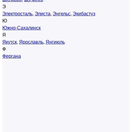
Э
Электросталь
,
Элиста
,
Энгельс
,
Экибастуз
Ю
Южно-Сахалинск
Я
Якутск
,
Ярославль
,
Янгиюль
Ф
Фергана