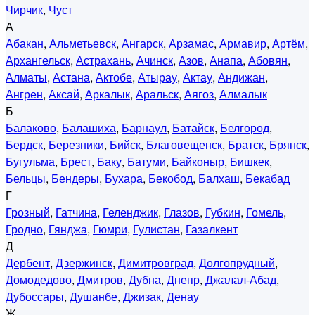
Чирчик
,
Чуст
А
Абакан
,
Альметьевск
,
Ангарск
,
Арзамас
,
Армавир
,
Артём
,
Архангельск
,
Астрахань
,
Ачинск
,
Азов
,
Анапа
,
Абовян
,
Алматы
,
Астана
,
Актобе
,
Атырау
,
Актау
,
Андижан
,
Ангрен
,
Аксай
,
Аркалык
,
Аральск
,
Аягоз
,
Алмалык
Б
Балаково
,
Балашиха
,
Барнаул
,
Батайск
,
Белгород
,
Бердск
,
Березники
,
Бийск
,
Благовещенск
,
Братск
,
Брянск
,
Бугульма
,
Брест
,
Баку
,
Батуми
,
Байконыр
,
Бишкек
,
Бельцы
,
Бендеры
,
Бухара
,
Бекобод
,
Балхаш
,
Бекабад
Г
Грозный
,
Гатчина
,
Геленджик
,
Глазов
,
Губкин
,
Гомель
,
Гродно
,
Гянджа
,
Гюмри
,
Гулистан
,
Газалкент
Д
Дербент
,
Дзержинск
,
Димитровград
,
Долгопрудный
,
Домодедово
,
Дмитров
,
Дубна
,
Днепр
,
Джалал-Абад
,
Дубоссары
,
Душанбе
,
Джизак
,
Денау
Ж