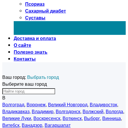
Псориаз
Сахарный диабет
Суставы
Доставка и оплата
О сайте
Полезно знать
Контакты
Ваш город:
Выбрать город
Выберите ваш город
В
Волгоград
,
Воронеж
,
Великий Новгород
,
Владивосток
,
Владикавказ
,
Владимир
,
Волгодонск
,
Волжский
,
Вологда
,
Великие Луки
,
Воскресенск
,
Воткинск
,
Выборг
,
Винница
,
Витебск
,
Ванадзор
,
Вагаршапат