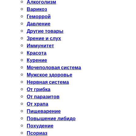
Алкоголизм
Варикоз
Геморрой
Давление
Другие товары
Зрение и слух
Иммунитет
Красота
Курение
Мочеполовая система
Мужское здоровье
Нервная система
От грибка
От паразитов
От храпа
Пищеварение
Повышение либидо
Похудение
Псориаз