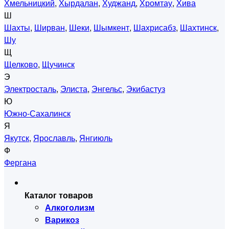
Хмельницкий
,
Хырдалан
,
Худжанд
,
Хромтау
,
Хива
Ш
Шахты
,
Ширван
,
Шеки
,
Шымкент
,
Шахрисабз
,
Шахтинск
,
Шу
Щ
Щелково
,
Щучинск
Э
Электросталь
,
Элиста
,
Энгельс
,
Экибастуз
Ю
Южно-Сахалинск
Я
Якутск
,
Ярославль
,
Янгиюль
Ф
Фергана
Каталог товаров
Алкоголизм
Варикоз