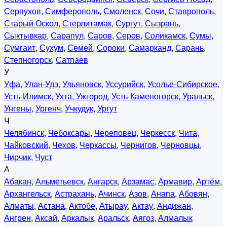
Серпухов
,
Симферополь
,
Смоленск
,
Сочи
,
Ставрополь
,
Старый Оскол
,
Стерлитамак
,
Сургут
,
Сызрань
,
Сыктывкар
,
Сарапул
,
Саров
,
Серов
,
Соликамск
,
Сумы
,
Сумгаит
,
Сухум
,
Семей
,
Сороки
,
Самарканд
,
Сарань
,
Степногорск
,
Сатпаев
У
Уфа
,
Улан-Удэ
,
Ульяновск
,
Уссурийск
,
Усолье-Сибирское
,
Усть-Илимск
,
Ухта
,
Ужгород
,
Усть-Каменогорск
,
Уральск
,
Унгены
,
Ургенч
,
Учкудук
,
Ургут
Ч
Челябинск
,
Чебоксары
,
Череповец
,
Черкесск
,
Чита
,
Чайковский
,
Чехов
,
Черкассы
,
Чернигов
,
Черновцы
,
Чирчик
,
Чуст
А
Абакан
,
Альметьевск
,
Ангарск
,
Арзамас
,
Армавир
,
Артём
,
Архангельск
,
Астрахань
,
Ачинск
,
Азов
,
Анапа
,
Абовян
,
Алматы
,
Астана
,
Актобе
,
Атырау
,
Актау
,
Андижан
,
Ангрен
,
Аксай
,
Аркалык
,
Аральск
,
Аягоз
,
Алмалык