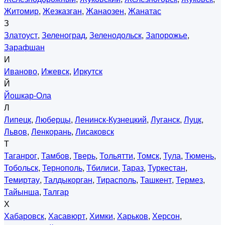
Житомир
,
Жезказган
,
Жанаозен
,
Жанатас
З
Златоуст
,
Зеленоград
,
Зеленодольск
,
Запорожье
,
Зарафшан
И
Иваново
,
Ижевск
,
Иркутск
Й
Йошкар-Ола
Л
Липецк
,
Люберцы
,
Ленинск-Кузнецкий
,
Луганск
,
Луцк
,
Львов
,
Ленкорань
,
Лисаковск
Т
Таганрог
,
Тамбов
,
Тверь
,
Тольятти
,
Томск
,
Тула
,
Тюмень
,
Тобольск
,
Тернополь
,
Тбилиси
,
Тараз
,
Туркестан
,
Темиртау
,
Талдыкорган
,
Тирасполь
,
Ташкент
,
Термез
,
Тайынша
,
Талгар
Х
Хабаровск
,
Хасавюрт
,
Химки
,
Харьков
,
Херсон
,