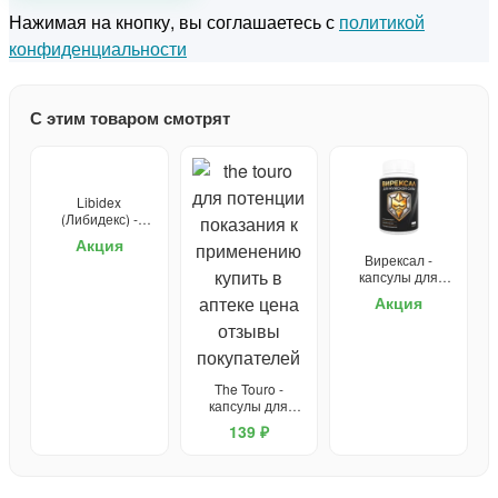
Нажимая на кнопку, вы соглашаетесь с
политикой
конфиденциальности
С этим товаром смотрят
Libidex
(Либидекс) -
капсулы от
Акция
простатита и для
Вирексал -
потенции
капсулы для
потенции
Акция
The Touro -
капсулы для
потенции
139 ₽