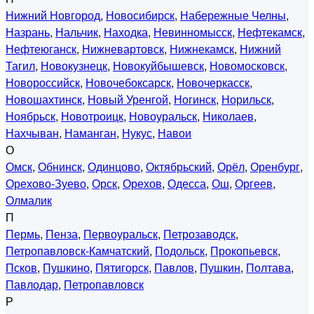
Нижний Новгород
,
Новосибирск
,
Набережные Челны
,
Назрань
,
Нальчик
,
Находка
,
Невинномысск
,
Нефтекамск
,
Нефтеюганск
,
Нижневартовск
,
Нижнекамск
,
Нижний
Тагил
,
Новокузнецк
,
Новокуйбышевск
,
Новомосковск
,
Новороссийск
,
Новочебоксарск
,
Новочеркасск
,
Новошахтинск
,
Новый Уренгой
,
Ногинск
,
Норильск
,
Ноябрьск
,
Новотроицк
,
Новоуральск
,
Николаев
,
Нахчыван
,
Наманган
,
Нукус
,
Навои
О
Омск
,
Обнинск
,
Одинцово
,
Октябрьский
,
Орёл
,
Оренбург
,
Орехово-Зуево
,
Орск
,
Орехов
,
Одесса
,
Ош
,
Оргеев
,
Олмалик
П
Пермь
,
Пенза
,
Первоуральск
,
Петрозаводск
,
Петропавловск-Камчатский
,
Подольск
,
Прокопьевск
,
Псков
,
Пушкино
,
Пятигорск
,
Павлов
,
Пушкин
,
Полтава
,
Павлодар
,
Петропавловск
Р