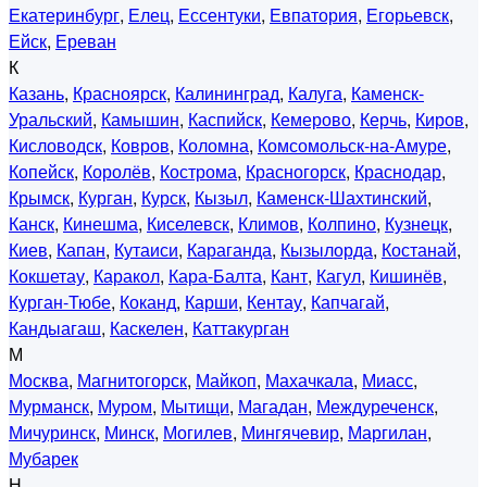
Екатеринбург
,
Елец
,
Ессентуки
,
Евпатория
,
Егорьевск
,
Ейск
,
Ереван
К
Казань
,
Красноярск
,
Калининград
,
Калуга
,
Каменск-
Уральский
,
Камышин
,
Каспийск
,
Кемерово
,
Керчь
,
Киров
,
Кисловодск
,
Ковров
,
Коломна
,
Комсомольск-на-Амуре
,
Копейск
,
Королёв
,
Кострома
,
Красногорск
,
Краснодар
,
Крымск
,
Курган
,
Курск
,
Кызыл
,
Каменск-Шахтинский
,
Канск
,
Кинешма
,
Киселевск
,
Климов
,
Колпино
,
Кузнецк
,
Киев
,
Капан
,
Кутаиси
,
Караганда
,
Кызылорда
,
Костанай
,
Кокшетау
,
Каракол
,
Кара-Балта
,
Кант
,
Кагул
,
Кишинёв
,
Курган-Тюбе
,
Коканд
,
Карши
,
Кентау
,
Капчагай
,
Кандыагаш
,
Каскелен
,
Каттакурган
М
Москва
,
Магнитогорск
,
Майкоп
,
Махачкала
,
Миасс
,
Мурманск
,
Муром
,
Мытищи
,
Магадан
,
Междуреченск
,
Мичуринск
,
Минск
,
Могилев
,
Мингячевир
,
Маргилан
,
Мубарек
Н