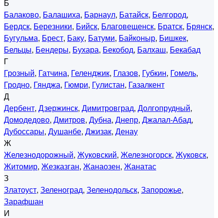
Б
Балаково
,
Балашиха
,
Барнаул
,
Батайск
,
Белгород
,
Бердск
,
Березники
,
Бийск
,
Благовещенск
,
Братск
,
Брянск
,
Бугульма
,
Брест
,
Баку
,
Батуми
,
Байконыр
,
Бишкек
,
Бельцы
,
Бендеры
,
Бухара
,
Бекобод
,
Балхаш
,
Бекабад
Г
Грозный
,
Гатчина
,
Геленджик
,
Глазов
,
Губкин
,
Гомель
,
Гродно
,
Гянджа
,
Гюмри
,
Гулистан
,
Газалкент
Д
Дербент
,
Дзержинск
,
Димитровград
,
Долгопрудный
,
Домодедово
,
Дмитров
,
Дубна
,
Днепр
,
Джалал-Абад
,
Дубоссары
,
Душанбе
,
Джизак
,
Денау
Ж
Железнодорожный
,
Жуковский
,
Железногорск
,
Жуковск
,
Житомир
,
Жезказган
,
Жанаозен
,
Жанатас
З
Златоуст
,
Зеленоград
,
Зеленодольск
,
Запорожье
,
Зарафшан
И