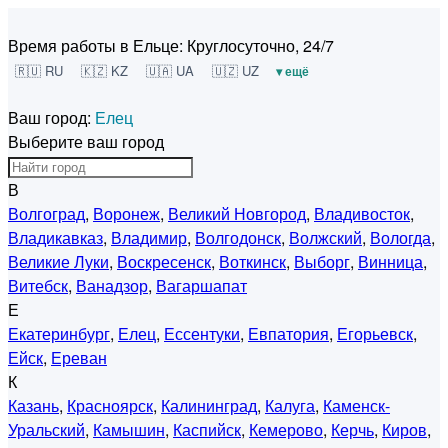
Время работы в Ельце:
Круглосуточно, 24/7
🇷🇺 RU
🇰🇿 KZ
🇺🇦 UA
🇺🇿 UZ
▾ ещё
Ваш город:
Елец
Выберите ваш город
В
Волгоград
,
Воронеж
,
Великий Новгород
,
Владивосток
,
Владикавказ
,
Владимир
,
Волгодонск
,
Волжский
,
Вологда
,
Великие Луки
,
Воскресенск
,
Воткинск
,
Выборг
,
Винница
,
Витебск
,
Ванадзор
,
Вагаршапат
Е
Екатеринбург
,
Елец
,
Ессентуки
,
Евпатория
,
Егорьевск
,
Ейск
,
Ереван
К
Казань
,
Красноярск
,
Калининград
,
Калуга
,
Каменск-
Уральский
,
Камышин
,
Каспийск
,
Кемерово
,
Керчь
,
Киров
,