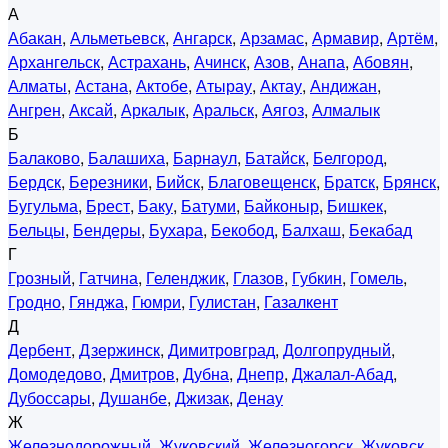
А
Абакан
,
Альметьевск
,
Ангарск
,
Арзамас
,
Армавир
,
Артём
,
Архангельск
,
Астрахань
,
Ачинск
,
Азов
,
Анапа
,
Абовян
,
Алматы
,
Астана
,
Актобе
,
Атырау
,
Актау
,
Андижан
,
Ангрен
,
Аксай
,
Аркалык
,
Аральск
,
Аягоз
,
Алмалык
Б
Балаково
,
Балашиха
,
Барнаул
,
Батайск
,
Белгород
,
Бердск
,
Березники
,
Бийск
,
Благовещенск
,
Братск
,
Брянск
,
Бугульма
,
Брест
,
Баку
,
Батуми
,
Байконыр
,
Бишкек
,
Бельцы
,
Бендеры
,
Бухара
,
Бекобод
,
Балхаш
,
Бекабад
Г
Грозный
,
Гатчина
,
Геленджик
,
Глазов
,
Губкин
,
Гомель
,
Гродно
,
Гянджа
,
Гюмри
,
Гулистан
,
Газалкент
Д
Дербент
,
Дзержинск
,
Димитровград
,
Долгопрудный
,
Домодедово
,
Дмитров
,
Дубна
,
Днепр
,
Джалал-Абад
,
Дубоссары
,
Душанбе
,
Джизак
,
Денау
Ж
Железнодорожный
,
Жуковский
,
Железногорск
,
Жуковск
,