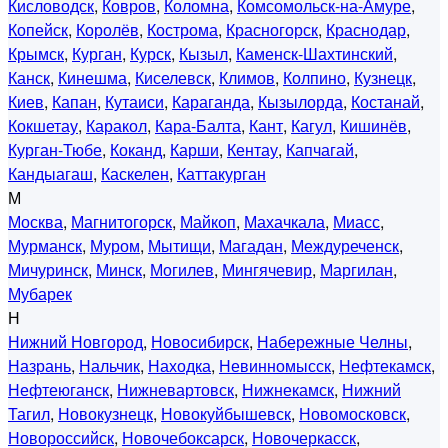
Кисловодск
,
Ковров
,
Коломна
,
Комсомольск-на-Амуре
,
Копейск
,
Королёв
,
Кострома
,
Красногорск
,
Краснодар
,
Крымск
,
Курган
,
Курск
,
Кызыл
,
Каменск-Шахтинский
,
Канск
,
Кинешма
,
Киселевск
,
Климов
,
Колпино
,
Кузнецк
,
Киев
,
Капан
,
Кутаиси
,
Караганда
,
Кызылорда
,
Костанай
,
Кокшетау
,
Каракол
,
Кара-Балта
,
Кант
,
Кагул
,
Кишинёв
,
Курган-Тюбе
,
Коканд
,
Карши
,
Кентау
,
Капчагай
,
Кандыагаш
,
Каскелен
,
Каттакурган
М
Москва
,
Магнитогорск
,
Майкоп
,
Махачкала
,
Миасс
,
Мурманск
,
Муром
,
Мытищи
,
Магадан
,
Междуреченск
,
Мичуринск
,
Минск
,
Могилев
,
Мингячевир
,
Маргилан
,
Мубарек
Н
Нижний Новгород
,
Новосибирск
,
Набережные Челны
,
Назрань
,
Нальчик
,
Находка
,
Невинномысск
,
Нефтекамск
,
Нефтеюганск
,
Нижневартовск
,
Нижнекамск
,
Нижний
Тагил
,
Новокузнецк
,
Новокуйбышевск
,
Новомосковск
,
Новороссийск
,
Новочебоксарск
,
Новочеркасск
,