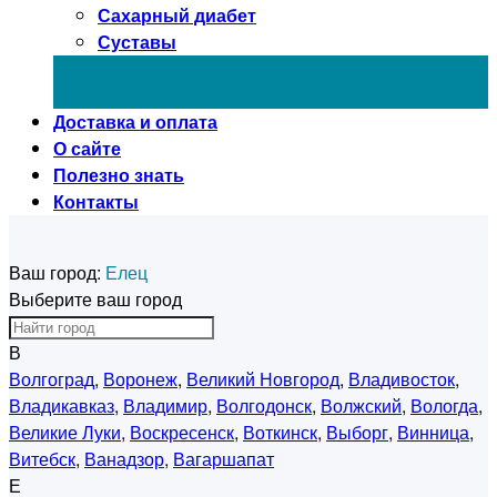
Сахарный диабет
Суставы
Доставка и оплата
О сайте
Полезно знать
Контакты
Ваш город:
Елец
Выберите ваш город
В
Волгоград
,
Воронеж
,
Великий Новгород
,
Владивосток
,
Владикавказ
,
Владимир
,
Волгодонск
,
Волжский
,
Вологда
,
Великие Луки
,
Воскресенск
,
Воткинск
,
Выборг
,
Винница
,
Витебск
,
Ванадзор
,
Вагаршапат
Е