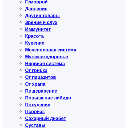
Геморрой
Давление
Другие товары
Зрение и слух
Иммунитет
Красота
Курение
Мочеполовая система
Мужское здоровье
Нервная система
От грибка
От паразитов
От храпа
Пищеварение
Повышение либидо
Похудение
Псориаз
Сахарный диабет
Суставы