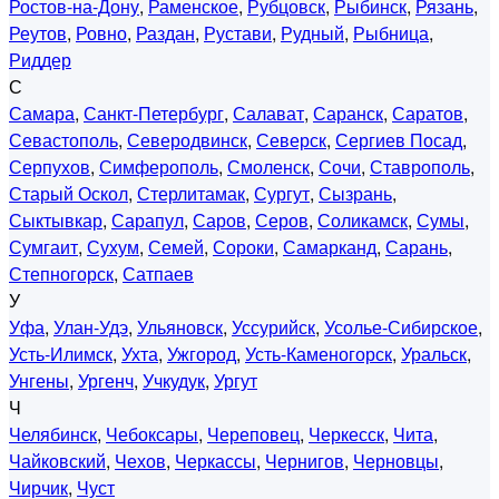
Ростов-на-Дону
,
Раменское
,
Рубцовск
,
Рыбинск
,
Рязань
,
Реутов
,
Ровно
,
Раздан
,
Рустави
,
Рудный
,
Рыбница
,
Риддер
С
Самара
,
Санкт-Петербург
,
Салават
,
Саранск
,
Саратов
,
Севастополь
,
Северодвинск
,
Северск
,
Сергиев Посад
,
Серпухов
,
Симферополь
,
Смоленск
,
Сочи
,
Ставрополь
,
Старый Оскол
,
Стерлитамак
,
Сургут
,
Сызрань
,
Сыктывкар
,
Сарапул
,
Саров
,
Серов
,
Соликамск
,
Сумы
,
Сумгаит
,
Сухум
,
Семей
,
Сороки
,
Самарканд
,
Сарань
,
Степногорск
,
Сатпаев
У
Уфа
,
Улан-Удэ
,
Ульяновск
,
Уссурийск
,
Усолье-Сибирское
,
Усть-Илимск
,
Ухта
,
Ужгород
,
Усть-Каменогорск
,
Уральск
,
Унгены
,
Ургенч
,
Учкудук
,
Ургут
Ч
Челябинск
,
Чебоксары
,
Череповец
,
Черкесск
,
Чита
,
Чайковский
,
Чехов
,
Черкассы
,
Чернигов
,
Черновцы
,
Чирчик
,
Чуст