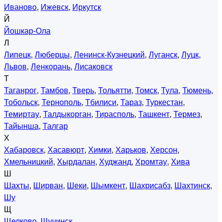
Иваново
,
Ижевск
,
Иркутск
Й
Йошкар-Ола
Л
Липецк
,
Люберцы
,
Ленинск-Кузнецкий
,
Луганск
,
Луцк
,
Львов
,
Ленкорань
,
Лисаковск
Т
Таганрог
,
Тамбов
,
Тверь
,
Тольятти
,
Томск
,
Тула
,
Тюмень
,
Тобольск
,
Тернополь
,
Тбилиси
,
Тараз
,
Туркестан
,
Темиртау
,
Талдыкорган
,
Тирасполь
,
Ташкент
,
Термез
,
Тайынша
,
Талгар
Х
Хабаровск
,
Хасавюрт
,
Химки
,
Харьков
,
Херсон
,
Хмельницкий
,
Хырдалан
,
Худжанд
,
Хромтау
,
Хива
Ш
Шахты
,
Ширван
,
Шеки
,
Шымкент
,
Шахрисабз
,
Шахтинск
,
Шу
Щ
Щелково
,
Щучинск