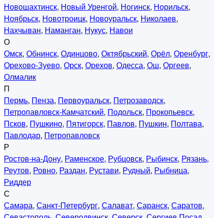
Новошахтинск
,
Новый Уренгой
,
Ногинск
,
Норильск
,
Ноябрьск
,
Новотроицк
,
Новоуральск
,
Николаев
,
Нахчыван
,
Наманган
,
Нукус
,
Навои
О
Омск
,
Обнинск
,
Одинцово
,
Октябрьский
,
Орёл
,
Оренбург
,
Орехово-Зуево
,
Орск
,
Орехов
,
Одесса
,
Ош
,
Оргеев
,
Олмалик
П
Пермь
,
Пенза
,
Первоуральск
,
Петрозаводск
,
Петропавловск-Камчатский
,
Подольск
,
Прокопьевск
,
Псков
,
Пушкино
,
Пятигорск
,
Павлов
,
Пушкин
,
Полтава
,
Павлодар
,
Петропавловск
Р
Ростов-на-Дону
,
Раменское
,
Рубцовск
,
Рыбинск
,
Рязань
,
Реутов
,
Ровно
,
Раздан
,
Рустави
,
Рудный
,
Рыбница
,
Риддер
С
Самара
,
Санкт-Петербург
,
Салават
,
Саранск
,
Саратов
,
Севастополь
,
Северодвинск
,
Северск
,
Сергиев Посад
,