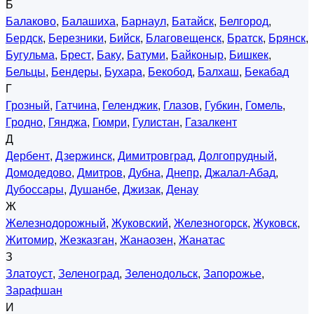
Б
Балаково
,
Балашиха
,
Барнаул
,
Батайск
,
Белгород
,
Бердск
,
Березники
,
Бийск
,
Благовещенск
,
Братск
,
Брянск
,
Бугульма
,
Брест
,
Баку
,
Батуми
,
Байконыр
,
Бишкек
,
Бельцы
,
Бендеры
,
Бухара
,
Бекобод
,
Балхаш
,
Бекабад
Г
Грозный
,
Гатчина
,
Геленджик
,
Глазов
,
Губкин
,
Гомель
,
Гродно
,
Гянджа
,
Гюмри
,
Гулистан
,
Газалкент
Д
Дербент
,
Дзержинск
,
Димитровград
,
Долгопрудный
,
Домодедово
,
Дмитров
,
Дубна
,
Днепр
,
Джалал-Абад
,
Дубоссары
,
Душанбе
,
Джизак
,
Денау
Ж
Железнодорожный
,
Жуковский
,
Железногорск
,
Жуковск
,
Житомир
,
Жезказган
,
Жанаозен
,
Жанатас
З
Златоуст
,
Зеленоград
,
Зеленодольск
,
Запорожье
,
Зарафшан
И