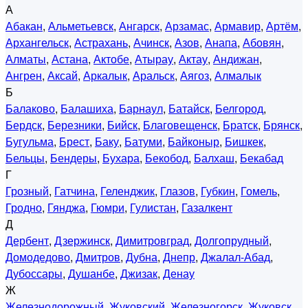
А
Абакан
,
Альметьевск
,
Ангарск
,
Арзамас
,
Армавир
,
Артём
,
Архангельск
,
Астрахань
,
Ачинск
,
Азов
,
Анапа
,
Абовян
,
Алматы
,
Астана
,
Актобе
,
Атырау
,
Актау
,
Андижан
,
Ангрен
,
Аксай
,
Аркалык
,
Аральск
,
Аягоз
,
Алмалык
Б
Балаково
,
Балашиха
,
Барнаул
,
Батайск
,
Белгород
,
Бердск
,
Березники
,
Бийск
,
Благовещенск
,
Братск
,
Брянск
,
Бугульма
,
Брест
,
Баку
,
Батуми
,
Байконыр
,
Бишкек
,
Бельцы
,
Бендеры
,
Бухара
,
Бекобод
,
Балхаш
,
Бекабад
Г
Грозный
,
Гатчина
,
Геленджик
,
Глазов
,
Губкин
,
Гомель
,
Гродно
,
Гянджа
,
Гюмри
,
Гулистан
,
Газалкент
Д
Дербент
,
Дзержинск
,
Димитровград
,
Долгопрудный
,
Домодедово
,
Дмитров
,
Дубна
,
Днепр
,
Джалал-Абад
,
Дубоссары
,
Душанбе
,
Джизак
,
Денау
Ж
Железнодорожный
,
Жуковский
,
Железногорск
,
Жуковск
,