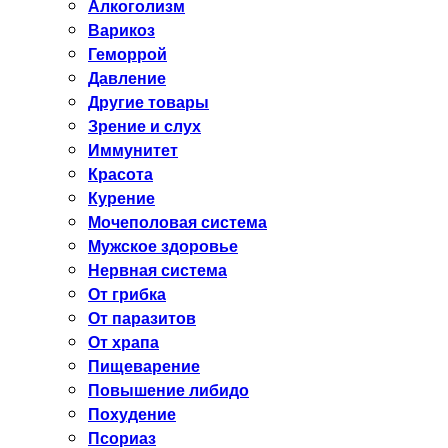
Алкоголизм
Варикоз
Геморрой
Давление
Другие товары
Зрение и слух
Иммунитет
Красота
Курение
Мочеполовая система
Мужское здоровье
Нервная система
От грибка
От паразитов
От храпа
Пищеварение
Повышение либидо
Похудение
Псориаз