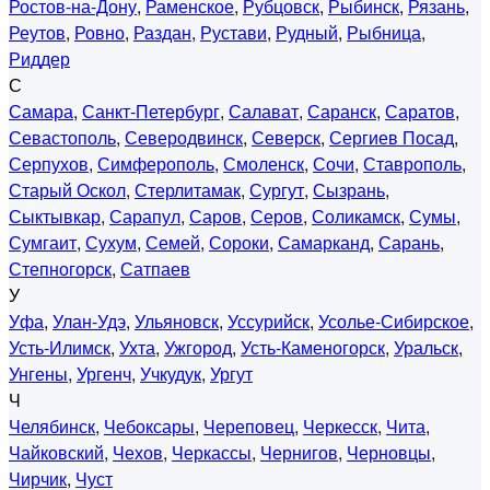
Ростов-на-Дону
,
Раменское
,
Рубцовск
,
Рыбинск
,
Рязань
,
Реутов
,
Ровно
,
Раздан
,
Рустави
,
Рудный
,
Рыбница
,
Риддер
С
Самара
,
Санкт-Петербург
,
Салават
,
Саранск
,
Саратов
,
Севастополь
,
Северодвинск
,
Северск
,
Сергиев Посад
,
Серпухов
,
Симферополь
,
Смоленск
,
Сочи
,
Ставрополь
,
Старый Оскол
,
Стерлитамак
,
Сургут
,
Сызрань
,
Сыктывкар
,
Сарапул
,
Саров
,
Серов
,
Соликамск
,
Сумы
,
Сумгаит
,
Сухум
,
Семей
,
Сороки
,
Самарканд
,
Сарань
,
Степногорск
,
Сатпаев
У
Уфа
,
Улан-Удэ
,
Ульяновск
,
Уссурийск
,
Усолье-Сибирское
,
Усть-Илимск
,
Ухта
,
Ужгород
,
Усть-Каменогорск
,
Уральск
,
Унгены
,
Ургенч
,
Учкудук
,
Ургут
Ч
Челябинск
,
Чебоксары
,
Череповец
,
Черкесск
,
Чита
,
Чайковский
,
Чехов
,
Черкассы
,
Чернигов
,
Черновцы
,
Чирчик
,
Чуст