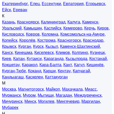
Екатеринбург
,
Елец
,
Ессентуки
,
Евпатория
,
Егорьевск
,
Ейск
,
Ереван
К
Казань
,
Красноярск
,
Калининград
,
Калуга
,
Каменск-
Уральский
,
Камышин
,
Каспийск
,
Кемерово
,
Керчь
,
Киров
,
Кисловодск
,
Ковров
,
Коломна
,
Комсомольск-на-Амуре
,
Копейск
,
Королёв
,
Кострома
,
Красногорск
,
Краснодар
,
Крымск
,
Курган
,
Курск
,
Кызыл
,
Каменск-Шахтинский
,
Канск
,
Кинешма
,
Киселевск
,
Климов
,
Колпино
,
Кузнецк
,
Киев
,
Капан
,
Кутаиси
,
Караганда
,
Кызылорда
,
Костанай
,
Кокшетау
,
Каракол
,
Кара-Балта
,
Кант
,
Кагул
,
Кишинёв
,
Курган-Тюбе
,
Коканд
,
Карши
,
Кентау
,
Капчагай
,
Кандыагаш
,
Каскелен
,
Каттакурган
М
Москва
,
Магнитогорск
,
Майкоп
,
Махачкала
,
Миасс
,
Мурманск
,
Муром
,
Мытищи
,
Магадан
,
Междуреченск
,
Мичуринск
,
Минск
,
Могилев
,
Мингячевир
,
Маргилан
,
Мубарек
Н