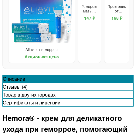
Геморект
Проктонис
мазь от
от
геморроя
геморроя
147 ₽
168 ₽
Aliavit от геморроя
Акционная цена
Описание
Отзывы (4)
Товар в других городах
Сертификаты и лицензии
Hemora® - крем для деликатного
ухода при геморрое, помогающий