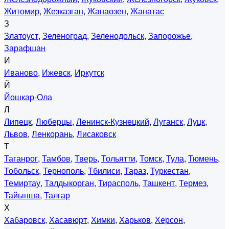
Житомир
,
Жезказган
,
Жанаозен
,
Жанатас
З
Златоуст
,
Зеленоград
,
Зеленодольск
,
Запорожье
,
Зарафшан
И
Иваново
,
Ижевск
,
Иркутск
Й
Йошкар-Ола
Л
Липецк
,
Люберцы
,
Ленинск-Кузнецкий
,
Луганск
,
Луцк
,
Львов
,
Ленкорань
,
Лисаковск
Т
Таганрог
,
Тамбов
,
Тверь
,
Тольятти
,
Томск
,
Тула
,
Тюмень
,
Тобольск
,
Тернополь
,
Тбилиси
,
Тараз
,
Туркестан
,
Темиртау
,
Талдыкорган
,
Тирасполь
,
Ташкент
,
Термез
,
Тайынша
,
Талгар
Х
Хабаровск
,
Хасавюрт
,
Химки
,
Харьков
,
Херсон
,