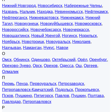
Нижний Новгород
,
Новосибирск
,
Набережные Челны
,
Назрань
,
Нальчик
,
Находка
,
Невинномысск
,
Нефтекамск
,
Нефтеюганск
,
Нижневартовск
,
Нижнекамск
,
Нижний
Тагил
,
Новокузнецк
,
Новокуйбышевск
,
Новомосковск
,
Новороссийск
,
Новочебоксарск
,
Новочеркасск
,
Новошахтинск
,
Новый Уренгой
,
Ногинск
,
Норильск
,
Ноябрьск
,
Новотроицк
,
Новоуральск
,
Николаев
,
Нахчыван
,
Наманган
,
Нукус
,
Навои
О
Омск
,
Обнинск
,
Одинцово
,
Октябрьский
,
Орёл
,
Оренбург
,
Орехово-Зуево
,
Орск
,
Орехов
,
Одесса
,
Ош
,
Оргеев
,
Олмалик
П
Пермь
,
Пенза
,
Первоуральск
,
Петрозаводск
,
Петропавловск-Камчатский
,
Подольск
,
Прокопьевск
,
Псков
,
Пушкино
,
Пятигорск
,
Павлов
,
Пушкин
,
Полтава
,
Павлодар
,
Петропавловск
Р