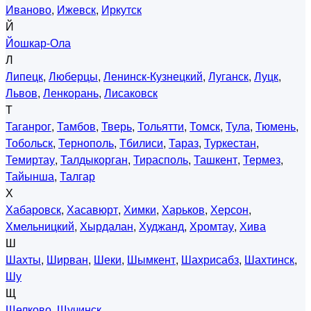
Иваново
,
Ижевск
,
Иркутск
Й
Йошкар-Ола
Л
Липецк
,
Люберцы
,
Ленинск-Кузнецкий
,
Луганск
,
Луцк
,
Львов
,
Ленкорань
,
Лисаковск
Т
Таганрог
,
Тамбов
,
Тверь
,
Тольятти
,
Томск
,
Тула
,
Тюмень
,
Тобольск
,
Тернополь
,
Тбилиси
,
Тараз
,
Туркестан
,
Темиртау
,
Талдыкорган
,
Тирасполь
,
Ташкент
,
Термез
,
Тайынша
,
Талгар
Х
Хабаровск
,
Хасавюрт
,
Химки
,
Харьков
,
Херсон
,
Хмельницкий
,
Хырдалан
,
Худжанд
,
Хромтау
,
Хива
Ш
Шахты
,
Ширван
,
Шеки
,
Шымкент
,
Шахрисабз
,
Шахтинск
,
Шу
Щ
Щелково
,
Щучинск