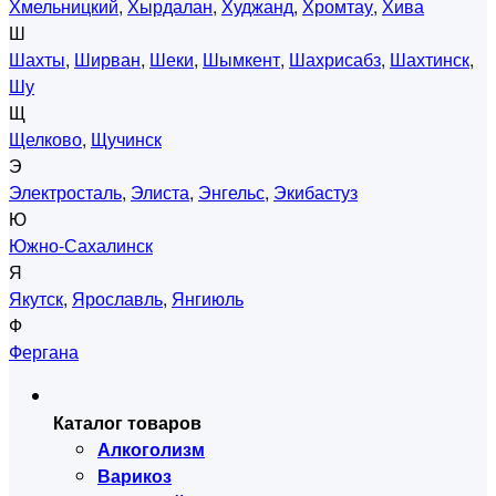
Хмельницкий
,
Хырдалан
,
Худжанд
,
Хромтау
,
Хива
Ш
Шахты
,
Ширван
,
Шеки
,
Шымкент
,
Шахрисабз
,
Шахтинск
,
Шу
Щ
Щелково
,
Щучинск
Э
Электросталь
,
Элиста
,
Энгельс
,
Экибастуз
Ю
Южно-Сахалинск
Я
Якутск
,
Ярославль
,
Янгиюль
Ф
Фергана
Каталог товаров
Алкоголизм
Варикоз