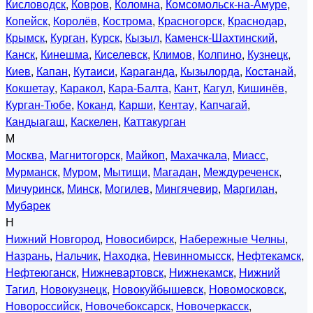
Кисловодск
,
Ковров
,
Коломна
,
Комсомольск-на-Амуре
,
Копейск
,
Королёв
,
Кострома
,
Красногорск
,
Краснодар
,
Крымск
,
Курган
,
Курск
,
Кызыл
,
Каменск-Шахтинский
,
Канск
,
Кинешма
,
Киселевск
,
Климов
,
Колпино
,
Кузнецк
,
Киев
,
Капан
,
Кутаиси
,
Караганда
,
Кызылорда
,
Костанай
,
Кокшетау
,
Каракол
,
Кара-Балта
,
Кант
,
Кагул
,
Кишинёв
,
Курган-Тюбе
,
Коканд
,
Карши
,
Кентау
,
Капчагай
,
Кандыагаш
,
Каскелен
,
Каттакурган
М
Москва
,
Магнитогорск
,
Майкоп
,
Махачкала
,
Миасс
,
Мурманск
,
Муром
,
Мытищи
,
Магадан
,
Междуреченск
,
Мичуринск
,
Минск
,
Могилев
,
Мингячевир
,
Маргилан
,
Мубарек
Н
Нижний Новгород
,
Новосибирск
,
Набережные Челны
,
Назрань
,
Нальчик
,
Находка
,
Невинномысск
,
Нефтекамск
,
Нефтеюганск
,
Нижневартовск
,
Нижнекамск
,
Нижний
Тагил
,
Новокузнецк
,
Новокуйбышевск
,
Новомосковск
,
Новороссийск
,
Новочебоксарск
,
Новочеркасск
,