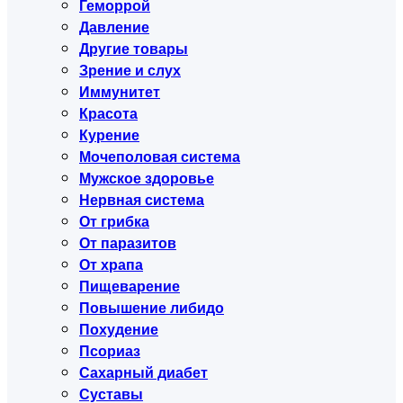
Геморрой
Давление
Другие товары
Зрение и слух
Иммунитет
Красота
Курение
Мочеполовая система
Мужское здоровье
Нервная система
От грибка
От паразитов
От храпа
Пищеварение
Повышение либидо
Похудение
Псориаз
Сахарный диабет
Суставы