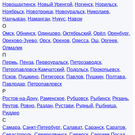
Новошахтинск
,
Новый Уренгой
,
Ногинск
,
Норильск
,
Ноябрьск
,
Новотроицк
,
Новоуральск
,
Николаев
,
Нахчыван
,
Наманган
,
Нукус
,
Навои
О
Омск
,
Обнинск
,
Одинцово
,
Октябрьский
,
Орёл
,
Оренбург
,
Орехово-Зуево
,
Орск
,
Орехов
,
Одесса
,
Ош
,
Оргеев
,
Олмалик
П
Пермь
,
Пенза
,
Первоуральск
,
Петрозаводск
,
Петропавловск-Камчатский
,
Подольск
,
Прокопьевск
,
Псков
,
Пушкино
,
Пятигорск
,
Павлов
,
Пушкин
,
Полтава
,
Павлодар
,
Петропавловск
Р
Ростов-на-Дону
,
Раменское
,
Рубцовск
,
Рыбинск
,
Рязань
,
Реутов
,
Ровно
,
Раздан
,
Рустави
,
Рудный
,
Рыбница
,
Риддер
С
Самара
,
Санкт-Петербург
,
Салават
,
Саранск
,
Саратов
,
Севастополь
,
Северодвинск
,
Северск
,
Сергиев Посад
,