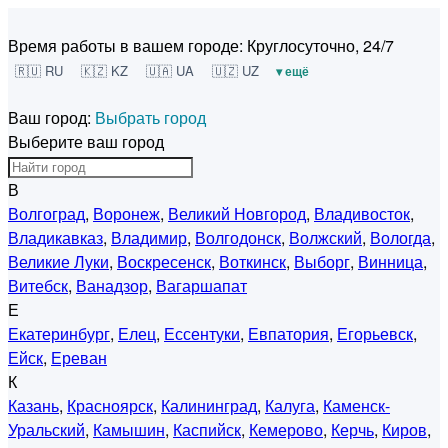
Время работы в вашем городе:
Круглосуточно, 24/7
🇷🇺 RU
🇰🇿 KZ
🇺🇦 UA
🇺🇿 UZ
▾ ещё
Ваш город:
Выбрать город
Выберите ваш город
В
Волгоград
,
Воронеж
,
Великий Новгород
,
Владивосток
,
Владикавказ
,
Владимир
,
Волгодонск
,
Волжский
,
Вологда
,
Великие Луки
,
Воскресенск
,
Воткинск
,
Выборг
,
Винница
,
Витебск
,
Ванадзор
,
Вагаршапат
Е
Екатеринбург
,
Елец
,
Ессентуки
,
Евпатория
,
Егорьевск
,
Ейск
,
Ереван
К
Казань
,
Красноярск
,
Калининград
,
Калуга
,
Каменск-
Уральский
,
Камышин
,
Каспийск
,
Кемерово
,
Керчь
,
Киров
,