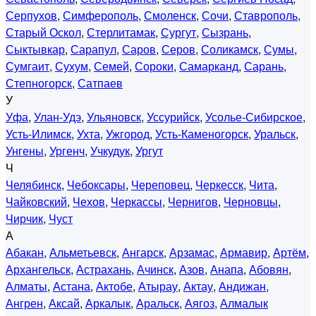
Серпухов
,
Симферополь
,
Смоленск
,
Сочи
,
Ставрополь
,
Старый Оскол
,
Стерлитамак
,
Сургут
,
Сызрань
,
Сыктывкар
,
Сарапул
,
Саров
,
Серов
,
Соликамск
,
Сумы
,
Сумгаит
,
Сухум
,
Семей
,
Сороки
,
Самарканд
,
Сарань
,
Степногорск
,
Сатпаев
У
Уфа
,
Улан-Удэ
,
Ульяновск
,
Уссурийск
,
Усолье-Сибирское
,
Усть-Илимск
,
Ухта
,
Ужгород
,
Усть-Каменогорск
,
Уральск
,
Унгены
,
Ургенч
,
Учкудук
,
Ургут
Ч
Челябинск
,
Чебоксары
,
Череповец
,
Черкесск
,
Чита
,
Чайковский
,
Чехов
,
Черкассы
,
Чернигов
,
Черновцы
,
Чирчик
,
Чуст
А
Абакан
,
Альметьевск
,
Ангарск
,
Арзамас
,
Армавир
,
Артём
,
Архангельск
,
Астрахань
,
Ачинск
,
Азов
,
Анапа
,
Абовян
,
Алматы
,
Астана
,
Актобе
,
Атырау
,
Актау
,
Андижан
,
Ангрен
,
Аксай
,
Аркалык
,
Аральск
,
Аягоз
,
Алмалык