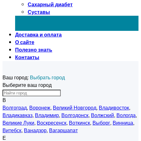
Сахарный диабет
Суставы
Доставка и оплата
О сайте
Полезно знать
Контакты
Ваш город:
Выбрать город
Выберите ваш город
В
Волгоград
,
Воронеж
,
Великий Новгород
,
Владивосток
,
Владикавказ
,
Владимир
,
Волгодонск
,
Волжский
,
Вологда
,
Великие Луки
,
Воскресенск
,
Воткинск
,
Выборг
,
Винница
,
Витебск
,
Ванадзор
,
Вагаршапат
Е