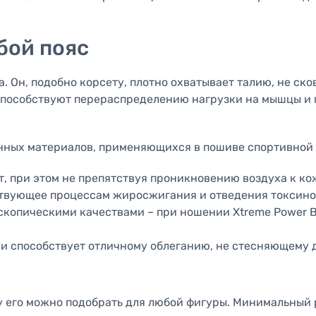
бой пояс
а. Он, подобно корсету, плотно охватывает талию, не ск
способствуют перераспределению нагрузки на мышцы и п
енных материалов, применяющихся в пошиве спортивной
, при этом не препятствуя проникновению воздуха к ко
ствующее процессам жиросжигания и отведения токсино
копическими качествами – при ношении Xtreme Power B
 и способствует отличному облеганию, не стесняющему 
му его можно подобрать для любой фигуры. Минимальный 