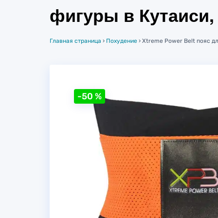
фигуры в Кутаиси,
Главная страница
›
Похудение
›
Xtreme Power Belt пояс д
-50
%