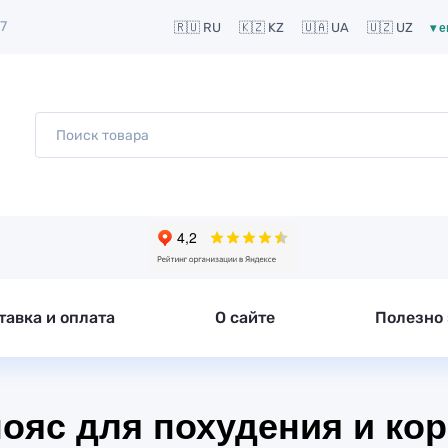
7
▾ 
🇷🇺 RU
🇰🇿 KZ
🇺🇦 UA
🇺🇿 UZ
тавка и оплата
О сайте
Полезно 
пояс для похудения и ко