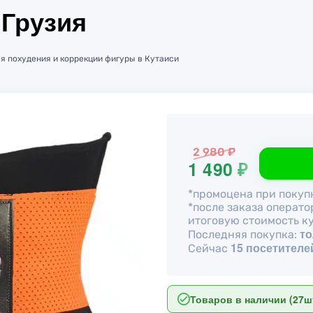
 Грузия
ля похудения и коррекции фигуры в Кутаиси
2 980 ₽
1 490 ₽
*промоцена при покупк
*после заказа операто
итоговую стоимость к
то
Последняя покупка:
15 посетителе
Сейчас
Товаров в наличии (27шт