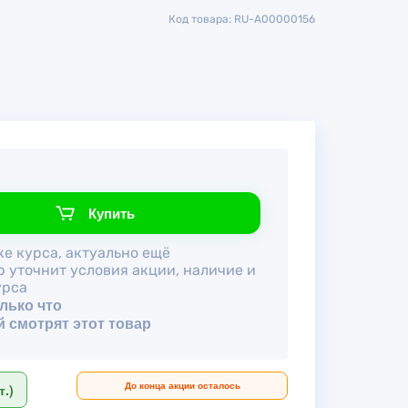
Код товара: RU-A00000156
Купить
е курса, актуально ещё
р уточнит условия акции, наличие и
урса
лько что
й смотрят этот товар
До конца акции осталось
.)