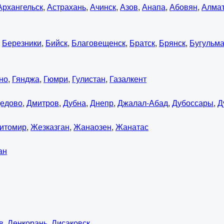
Архангельск
,
Астрахань
,
Ачинск
,
Азов
,
Анапа
,
Абовян
,
Алма
,
Березники
,
Бийск
,
Благовещенск
,
Братск
,
Брянск
,
Бугульм
но
,
Гянджа
,
Гюмри
,
Гулистан
,
Газалкент
едово
,
Дмитров
,
Дубна
,
Днепр
,
Джалал-Абад
,
Дубоссары
,
Д
итомир
,
Жезказган
,
Жанаозен
,
Жанатас
ан
в
,
Ленкорань
,
Лисаковск