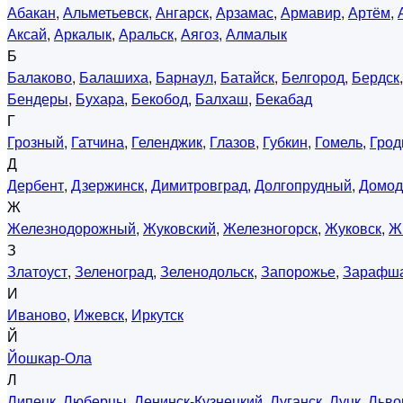
Абакан
,
Альметьевск
,
Ангарск
,
Арзамас
,
Армавир
,
Артём
,
Аксай
,
Аркалык
,
Аральск
,
Аягоз
,
Алмалык
Б
Балаково
,
Балашиха
,
Барнаул
,
Батайск
,
Белгород
,
Бердск
Бендеры
,
Бухара
,
Бекобод
,
Балхаш
,
Бекабад
Г
Грозный
,
Гатчина
,
Геленджик
,
Глазов
,
Губкин
,
Гомель
,
Грод
Д
Дербент
,
Дзержинск
,
Димитровград
,
Долгопрудный
,
Домод
Ж
Железнодорожный
,
Жуковский
,
Железногорск
,
Жуковск
,
Ж
З
Златоуст
,
Зеленоград
,
Зеленодольск
,
Запорожье
,
Зарафш
И
Иваново
,
Ижевск
,
Иркутск
Й
Йошкар-Ола
Л
Липецк
,
Люберцы
,
Ленинск-Кузнецкий
,
Луганск
,
Луцк
,
Льво