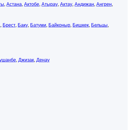
ты
,
Астана
,
Актобе
,
Атырау
,
Актау
,
Андижан
,
Ангрен
,
а
,
Брест
,
Баку
,
Батуми
,
Байконыр
,
Бишкек
,
Бельцы
,
ушанбе
,
Джизак
,
Денау