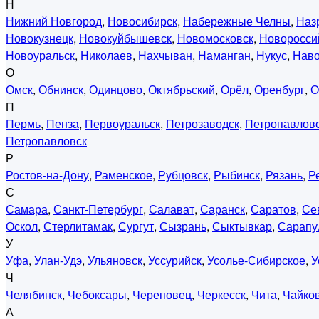
Н
Нижний Новгород
,
Новосибирск
,
Набережные Челны
,
Наз
Новокузнецк
,
Новокуйбышевск
,
Новомосковск
,
Новоросси
Новоуральск
,
Николаев
,
Нахчыван
,
Наманган
,
Нукус
,
Нав
О
Омск
,
Обнинск
,
Одинцово
,
Октябрьский
,
Орёл
,
Оренбург
,
О
П
Пермь
,
Пенза
,
Первоуральск
,
Петрозаводск
,
Петропавловс
Петропавловск
Р
Ростов-на-Дону
,
Раменское
,
Рубцовск
,
Рыбинск
,
Рязань
,
Р
С
Самара
,
Санкт-Петербург
,
Салават
,
Саранск
,
Саратов
,
Се
Оскол
,
Стерлитамак
,
Сургут
,
Сызрань
,
Сыктывкар
,
Сарапу
У
Уфа
,
Улан-Удэ
,
Ульяновск
,
Уссурийск
,
Усолье-Сибирское
,
У
Ч
Челябинск
,
Чебоксары
,
Череповец
,
Черкесск
,
Чита
,
Чайко
А