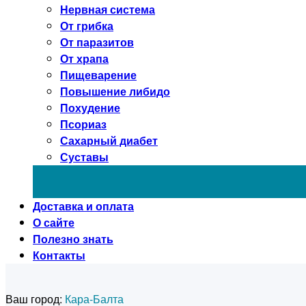
Нервная система
От грибка
От паразитов
От храпа
Пищеварение
Повышение либидо
Похудение
Псориаз
Сахарный диабет
Суставы
Доставка и оплата
О сайте
Полезно знать
Контакты
Ваш город:
Кара-Балта