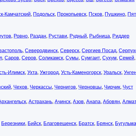
к-Камчатский
,
Подольск
,
Прокопьевск
,
Псков
,
Пушкино
,
Пят
еутов
,
Ровно
,
Раздан
,
Рустави
,
Рудный
,
Рыбница
,
Риддер
вастополь
,
Северодвинск
,
Северск
,
Сергиев Посад
,
Серпух
л
,
Саров
,
Серов
,
Соликамск
,
Сумы
,
Сумгаит
,
Сухум
,
Семей
сть-Илимск
,
Ухта
,
Ужгород
,
Усть-Каменогорск
,
Уральск
,
Унге
вский
,
Чехов
,
Черкассы
,
Чернигов
,
Черновцы
,
Чирчик
,
Чуст
Архангельск
,
Астрахань
,
Ачинск
,
Азов
,
Анапа
,
Абовян
,
Алма
,
Березники
,
Бийск
,
Благовещенск
,
Братск
,
Брянск
,
Бугульм