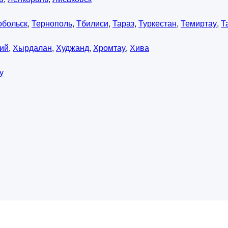
обольск
,
Тернополь
,
Тбилиси
,
Тараз
,
Туркестан
,
Темиртау
,
Т
ий
,
Хырдалан
,
Худжанд
,
Хромтау
,
Хива
у