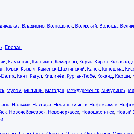
дикавказ
,
Владимир
,
Волгодонск
,
Волжский
,
Вологда
,
Велик
к
,
Ереван
кий
,
Камышин
,
Каспийск
,
Кемерово
,
Керчь
,
Киров
,
Кисловодс
ан
,
Курск
,
Кызыл
,
Каменск-Шахтинский
,
Канск
,
Кинешма
,
Кис
-Балта
,
Кант
,
Кагул
,
Кишинёв
,
Курган-Тюбе
,
Коканд
,
Карши
,
ск
,
Муром
,
Мытищи
,
Магадан
,
Междуреченск
,
Мичуринск
,
Ми
рань
,
Нальчик
,
Находка
,
Невинномысск
,
Нефтекамск
,
Нефте
йск
,
Новочебоксарск
,
Новочеркасск
,
Новошахтинск
,
Новый 
ои
рехово-Зуево
,
Орск
,
Орехов
,
Одесса
,
Ош
,
Оргеев
,
Олмалик