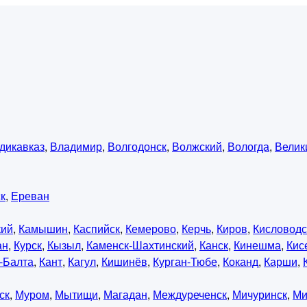
дикавказ
,
Владимир
,
Волгодонск
,
Волжский
,
Вологда
,
Велик
к
,
Ереван
кий
,
Камышин
,
Каспийск
,
Кемерово
,
Керчь
,
Киров
,
Кисловодс
ан
,
Курск
,
Кызыл
,
Каменск-Шахтинский
,
Канск
,
Кинешма
,
Кис
-Балта
,
Кант
,
Кагул
,
Кишинёв
,
Курган-Тюбе
,
Коканд
,
Карши
,
ск
,
Муром
,
Мытищи
,
Магадан
,
Междуреченск
,
Мичуринск
,
Ми