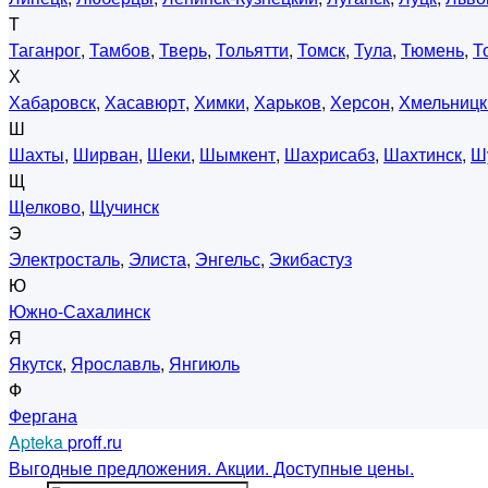
Т
Таганрог
,
Тамбов
,
Тверь
,
Тольятти
,
Томск
,
Тула
,
Тюмень
,
Т
Х
Хабаровск
,
Хасавюрт
,
Химки
,
Харьков
,
Херсон
,
Хмельницк
Ш
Шахты
,
Ширван
,
Шеки
,
Шымкент
,
Шахрисабз
,
Шахтинск
,
Ш
Щ
Щелково
,
Щучинск
Э
Электросталь
,
Элиста
,
Энгельс
,
Экибастуз
Ю
Южно-Сахалинск
Я
Якутск
,
Ярославль
,
Янгиюль
Ф
Фергана
Apteka
proff.ru
Выгодные предложения. Акции. Доступные цены.