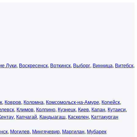
ие Луки
,
Воскресенск
,
Воткинск
,
Выборг
,
Винница
,
Витебск
,
к
,
Ковров
,
Коломна
,
Комсомольск-на-Амуре
,
Копейск
,
елевск
,
Климов
,
Колпино
,
Кузнецк
,
Киев
,
Капан
,
Кутаиси
,
Кентау
,
Капчагай
,
Кандыагаш
,
Каскелен
,
Каттакурган
нск
,
Могилев
,
Мингячевир
,
Маргилан
,
Мубарек