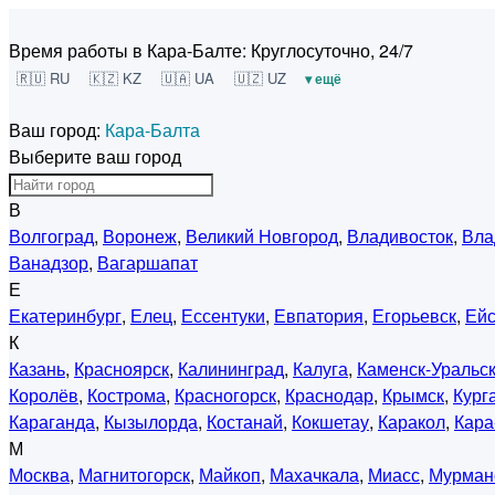
Время работы в Кара-Балте:
Круглосуточно, 24/7
🇷🇺 RU
🇰🇿 KZ
🇺🇦 UA
🇺🇿 UZ
▾ ещё
Ваш город:
Кара-Балта
Выберите ваш город
В
Волгоград
,
Воронеж
,
Великий Новгород
,
Владивосток
,
Вла
Ванадзор
,
Вагаршапат
Е
Екатеринбург
,
Елец
,
Ессентуки
,
Евпатория
,
Егорьевск
,
Ейс
К
Казань
,
Красноярск
,
Калининград
,
Калуга
,
Каменск-Уральс
Королёв
,
Кострома
,
Красногорск
,
Краснодар
,
Крымск
,
Кург
Караганда
,
Кызылорда
,
Костанай
,
Кокшетау
,
Каракол
,
Кара
М
Москва
,
Магнитогорск
,
Майкоп
,
Махачкала
,
Миасс
,
Мурман