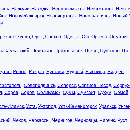
рань
,
Нальчик
,
Находка
,
Невинномысск
,
Нефтекамск
,
Нефте
йск
,
Новочебоксарск
,
Новочеркасск
,
Новошахтинск
,
Новый 
ои
рехово-Зуево
,
Орск
,
Орехов
,
Одесса
,
Ош
,
Оргеев
,
Олмалик
к-Камчатский
,
Подольск
,
Прокопьевск
,
Псков
,
Пушкино
,
Пят
еутов
,
Ровно
,
Раздан
,
Рустави
,
Рудный
,
Рыбница
,
Риддер
вастополь
,
Северодвинск
,
Северск
,
Сергиев Посад
,
Серпух
л
,
Саров
,
Серов
,
Соликамск
,
Сумы
,
Сумгаит
,
Сухум
,
Семей
сть-Илимск
,
Ухта
,
Ужгород
,
Усть-Каменогорск
,
Уральск
,
Унге
вский
,
Чехов
,
Черкассы
,
Чернигов
,
Черновцы
,
Чирчик
,
Чуст