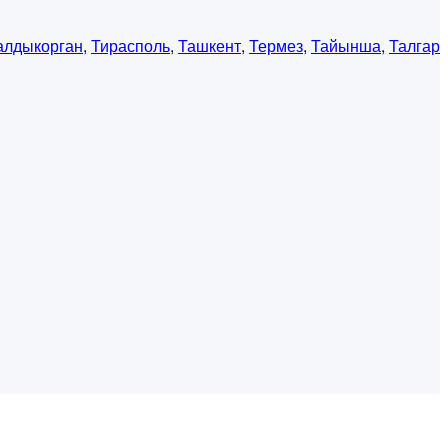
алдыкорган
,
Тирасполь
,
Ташкент
,
Термез
,
Тайынша
,
Талгар