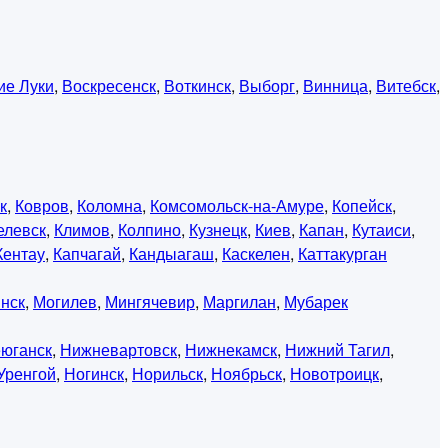
ие Луки
,
Воскресенск
,
Воткинск
,
Выборг
,
Винница
,
Витебск
,
к
,
Ковров
,
Коломна
,
Комсомольск-на-Амуре
,
Копейск
,
елевск
,
Климов
,
Колпино
,
Кузнецк
,
Киев
,
Капан
,
Кутаиси
,
Кентау
,
Капчагай
,
Кандыагаш
,
Каскелен
,
Каттакурган
нск
,
Могилев
,
Мингячевир
,
Маргилан
,
Мубарек
юганск
,
Нижневартовск
,
Нижнекамск
,
Нижний Тагил
,
Уренгой
,
Ногинск
,
Норильск
,
Ноябрьск
,
Новотроицк
,