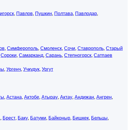
игорск
,
Павлов
,
Пушкин
,
Полтава
,
Павлодар
,
ов
,
Симферополь
,
Смоленск
,
Сочи
,
Ставрополь
,
Старый
,
Сороки
,
Самарканд
,
Сарань
,
Степногорск
,
Сатпаев
ны
,
Ургенч
,
Учкудук
,
Ургут
ты
,
Астана
,
Актобе
,
Атырау
,
Актау
,
Андижан
,
Ангрен
,
а
,
Брест
,
Баку
,
Батуми
,
Байконыр
,
Бишкек
,
Бельцы
,