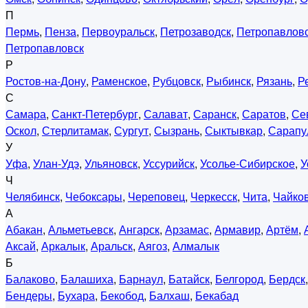
П
Пермь
,
Пенза
,
Первоуральск
,
Петрозаводск
,
Петропавловс
Петропавловск
Р
Ростов-на-Дону
,
Раменское
,
Рубцовск
,
Рыбинск
,
Рязань
,
Р
С
Самара
,
Санкт-Петербург
,
Салават
,
Саранск
,
Саратов
,
Се
Оскол
,
Стерлитамак
,
Сургут
,
Сызрань
,
Сыктывкар
,
Сарапу
У
Уфа
,
Улан-Удэ
,
Ульяновск
,
Уссурийск
,
Усолье-Сибирское
,
У
Ч
Челябинск
,
Чебоксары
,
Череповец
,
Черкесск
,
Чита
,
Чайко
А
Абакан
,
Альметьевск
,
Ангарск
,
Арзамас
,
Армавир
,
Артём
,
Аксай
,
Аркалык
,
Аральск
,
Аягоз
,
Алмалык
Б
Балаково
,
Балашиха
,
Барнаул
,
Батайск
,
Белгород
,
Бердск
Бендеры
,
Бухара
,
Бекобод
,
Балхаш
,
Бекабад