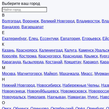
Выберите ваш город
В
Волгоград
,
Воронеж
,
Великий Новгород
,
Владивосток
,
Вла
Ванадзор
,
Вагаршапат
Е
Екатеринбург
,
Елец
,
Ессентуки
,
Евпатория
,
Егорьевск
,
Ейс
К
Казань
,
Красноярск
,
Калининград
,
Калуга
,
Каменск-Уральс
Королёв
,
Кострома
,
Красногорск
,
Краснодар
,
Крымск
,
Кург
Караганда
,
Кызылорда
,
Костанай
,
Кокшетау
,
Каракол
,
Кара
М
Москва
,
Магнитогорск
,
Майкоп
,
Махачкала
,
Миасс
,
Мурман
Н
Нижний Новгород
,
Новосибирск
,
Набережные Челны
,
Наз
Новокузнецк
,
Новокуйбышевск
,
Новомосковск
,
Новоросси
Новоуральск
,
Николаев
,
Нахчыван
,
Наманган
,
Нукус
,
Нав
О
Омск
,
Обнинск
,
Одинцово
,
Октябрьский
,
Орёл
,
Оренбург
,
О