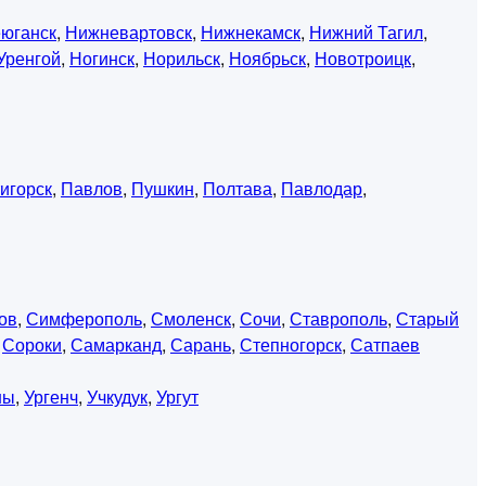
юганск
,
Нижневартовск
,
Нижнекамск
,
Нижний Тагил
,
Уренгой
,
Ногинск
,
Норильск
,
Ноябрьск
,
Новотроицк
,
игорск
,
Павлов
,
Пушкин
,
Полтава
,
Павлодар
,
ов
,
Симферополь
,
Смоленск
,
Сочи
,
Ставрополь
,
Старый
,
Сороки
,
Самарканд
,
Сарань
,
Степногорск
,
Сатпаев
ны
,
Ургенч
,
Учкудук
,
Ургут