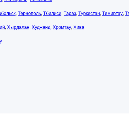
обольск
,
Тернополь
,
Тбилиси
,
Тараз
,
Туркестан
,
Темиртау
,
Т
ий
,
Хырдалан
,
Худжанд
,
Хромтау
,
Хива
у