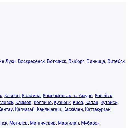
ие Луки
,
Воскресенск
,
Воткинск
,
Выборг
,
Винница
,
Витебск
,
к
,
Ковров
,
Коломна
,
Комсомольск-на-Амуре
,
Копейск
,
елевск
,
Климов
,
Колпино
,
Кузнецк
,
Киев
,
Капан
,
Кутаиси
,
Кентау
,
Капчагай
,
Кандыагаш
,
Каскелен
,
Каттакурган
нск
,
Могилев
,
Мингячевир
,
Маргилан
,
Мубарек