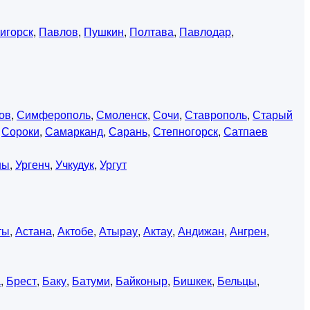
игорск
,
Павлов
,
Пушкин
,
Полтава
,
Павлодар
,
ов
,
Симферополь
,
Смоленск
,
Сочи
,
Ставрополь
,
Старый
,
Сороки
,
Самарканд
,
Сарань
,
Степногорск
,
Сатпаев
ны
,
Ургенч
,
Учкудук
,
Ургут
ты
,
Астана
,
Актобе
,
Атырау
,
Актау
,
Андижан
,
Ангрен
,
а
,
Брест
,
Баку
,
Батуми
,
Байконыр
,
Бишкек
,
Бельцы
,