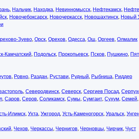
рань
,
Нальчик
,
Находка
,
Невинномысск
,
Нефтекамск
,
Нефте
йск
,
Новочебоксарск
,
Новочеркасск
,
Новошахтинск
,
Новый 
ои
рехово-Зуево
,
Орск
,
Орехов
,
Одесса
,
Ош
,
Оргеев
,
Олмалик
к-Камчатский
,
Подольск
,
Прокопьевск
,
Псков
,
Пушкино
,
Пят
еутов
,
Ровно
,
Раздан
,
Рустави
,
Рудный
,
Рыбница
,
Риддер
вастополь
,
Северодвинск
,
Северск
,
Сергиев Посад
,
Серпух
л
,
Саров
,
Серов
,
Соликамск
,
Сумы
,
Сумгаит
,
Сухум
,
Семей
сть-Илимск
,
Ухта
,
Ужгород
,
Усть-Каменогорск
,
Уральск
,
Унге
вский
,
Чехов
,
Черкассы
,
Чернигов
,
Черновцы
,
Чирчик
,
Чуст