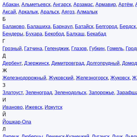
Абакан
,
Альметьевск
,
Ангарск
,
Арзамас
,
Армавир
,
Артём
,
Аксай
,
Аркалык
,
Аральск
,
Аягоз
,
Алмалык
Б
Балаково
,
Балашиха
,
Барнаул
,
Батайск
,
Белгород
,
Бердск
Бендеры
,
Бухара
,
Бекобод
,
Балхаш
,
Бекабад
Г
Грозный
,
Гатчина
,
Геленджик
,
Глазов
,
Губкин
,
Гомель
,
Грод
Д
Дербент
,
Дзержинск
,
Димитровград
,
Долгопрудный
,
Домод
Ж
Железнодорожный
,
Жуковский
,
Железногорск
,
Жуковск
,
Ж
З
Златоуст
,
Зеленоград
,
Зеленодольск
,
Запорожье
,
Зарафш
И
Иваново
,
Ижевск
,
Иркутск
Й
Йошкар-Ола
Л
Липецк
,
Люберцы
,
Ленинск-Кузнецкий
,
Луганск
,
Луцк
,
Льво