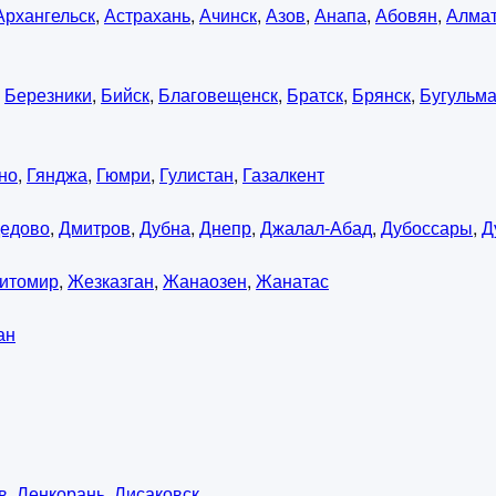
Архангельск
,
Астрахань
,
Ачинск
,
Азов
,
Анапа
,
Абовян
,
Алма
,
Березники
,
Бийск
,
Благовещенск
,
Братск
,
Брянск
,
Бугульм
но
,
Гянджа
,
Гюмри
,
Гулистан
,
Газалкент
едово
,
Дмитров
,
Дубна
,
Днепр
,
Джалал-Абад
,
Дубоссары
,
Д
итомир
,
Жезказган
,
Жанаозен
,
Жанатас
ан
в
,
Ленкорань
,
Лисаковск