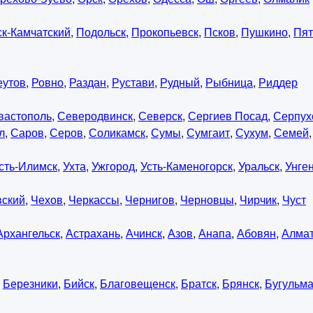
к-Камчатский
,
Подольск
,
Прокопьевск
,
Псков
,
Пушкино
,
Пят
еутов
,
Ровно
,
Раздан
,
Рустави
,
Рудный
,
Рыбница
,
Риддер
вастополь
,
Северодвинск
,
Северск
,
Сергиев Посад
,
Серпух
л
,
Саров
,
Серов
,
Соликамск
,
Сумы
,
Сумгаит
,
Сухум
,
Семей
сть-Илимск
,
Ухта
,
Ужгород
,
Усть-Каменогорск
,
Уральск
,
Унге
вский
,
Чехов
,
Черкассы
,
Чернигов
,
Черновцы
,
Чирчик
,
Чуст
Архангельск
,
Астрахань
,
Ачинск
,
Азов
,
Анапа
,
Абовян
,
Алма
,
Березники
,
Бийск
,
Благовещенск
,
Братск
,
Брянск
,
Бугульм