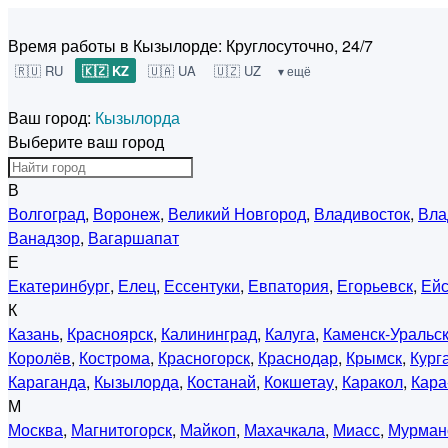
Время работы в Кызылорде:
Круглосуточно, 24/7
🇷🇺 RU
🇰🇿 KZ
🇺🇦 UA
🇺🇿 UZ
▾ ещё
Ваш город:
Кызылорда
Выберите ваш город
В
Волгоград
,
Воронеж
,
Великий Новгород
,
Владивосток
,
Вла
Ванадзор
,
Вагаршапат
Е
Екатеринбург
,
Елец
,
Ессентуки
,
Евпатория
,
Егорьевск
,
Ейс
К
Казань
,
Красноярск
,
Калининград
,
Калуга
,
Каменск-Уральс
Королёв
,
Кострома
,
Красногорск
,
Краснодар
,
Крымск
,
Кург
Караганда
,
Кызылорда
,
Костанай
,
Кокшетау
,
Каракол
,
Кара
М
Москва
,
Магнитогорск
,
Майкоп
,
Махачкала
,
Миасс
,
Мурман