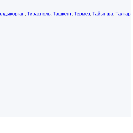
алдыкорган
,
Тирасполь
,
Ташкент
,
Термез
,
Тайынша
,
Талгар