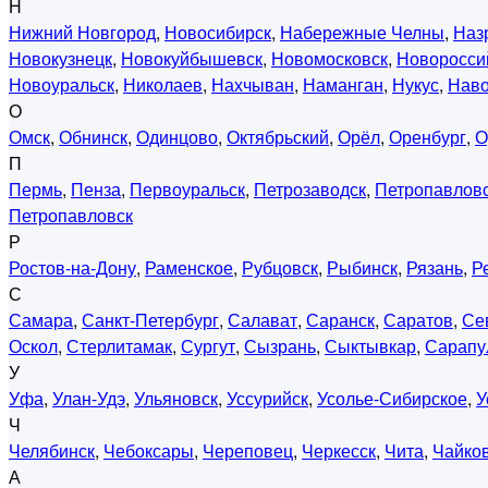
Н
Нижний Новгород
,
Новосибирск
,
Набережные Челны
,
Наз
Новокузнецк
,
Новокуйбышевск
,
Новомосковск
,
Новоросси
Новоуральск
,
Николаев
,
Нахчыван
,
Наманган
,
Нукус
,
Нав
О
Омск
,
Обнинск
,
Одинцово
,
Октябрьский
,
Орёл
,
Оренбург
,
О
П
Пермь
,
Пенза
,
Первоуральск
,
Петрозаводск
,
Петропавловс
Петропавловск
Р
Ростов-на-Дону
,
Раменское
,
Рубцовск
,
Рыбинск
,
Рязань
,
Р
С
Самара
,
Санкт-Петербург
,
Салават
,
Саранск
,
Саратов
,
Се
Оскол
,
Стерлитамак
,
Сургут
,
Сызрань
,
Сыктывкар
,
Сарапу
У
Уфа
,
Улан-Удэ
,
Ульяновск
,
Уссурийск
,
Усолье-Сибирское
,
У
Ч
Челябинск
,
Чебоксары
,
Череповец
,
Черкесск
,
Чита
,
Чайко
А