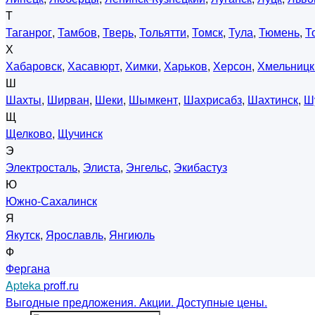
Т
Таганрог
,
Тамбов
,
Тверь
,
Тольятти
,
Томск
,
Тула
,
Тюмень
,
Т
Х
Хабаровск
,
Хасавюрт
,
Химки
,
Харьков
,
Херсон
,
Хмельницк
Ш
Шахты
,
Ширван
,
Шеки
,
Шымкент
,
Шахрисабз
,
Шахтинск
,
Ш
Щ
Щелково
,
Щучинск
Э
Электросталь
,
Элиста
,
Энгельс
,
Экибастуз
Ю
Южно-Сахалинск
Я
Якутск
,
Ярославль
,
Янгиюль
Ф
Фергана
Apteka
proff.ru
Выгодные предложения. Акции. Доступные цены.