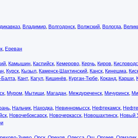
дикавказ
,
Владимир
,
Волгодонск
,
Волжский
,
Вологда
,
Велик
к
,
Ереван
кий
,
Камышин
,
Каспийск
,
Кемерово
,
Керчь
,
Киров
,
Кисловодс
ан
,
Курск
,
Кызыл
,
Каменск-Шахтинский
,
Канск
,
Кинешма
,
Кис
-Балта
,
Кант
,
Кагул
,
Кишинёв
,
Курган-Тюбе
,
Коканд
,
Карши
,
ск
,
Муром
,
Мытищи
,
Магадан
,
Междуреченск
,
Мичуринск
,
Ми
рань
,
Нальчик
,
Находка
,
Невинномысск
,
Нефтекамск
,
Нефте
йск
,
Новочебоксарск
,
Новочеркасск
,
Новошахтинск
,
Новый 
ои
рехово-Зуево
,
Орск
,
Орехов
,
Одесса
,
Ош
,
Оргеев
,
Олмалик