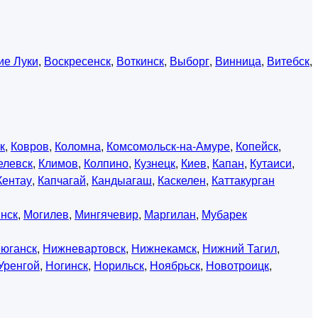
ие Луки
,
Воскресенск
,
Воткинск
,
Выборг
,
Винница
,
Витебск
,
к
,
Ковров
,
Коломна
,
Комсомольск-на-Амуре
,
Копейск
,
елевск
,
Климов
,
Колпино
,
Кузнецк
,
Киев
,
Капан
,
Кутаиси
,
Кентау
,
Капчагай
,
Кандыагаш
,
Каскелен
,
Каттакурган
нск
,
Могилев
,
Мингячевир
,
Маргилан
,
Мубарек
юганск
,
Нижневартовск
,
Нижнекамск
,
Нижний Тагил
,
Уренгой
,
Ногинск
,
Норильск
,
Ноябрьск
,
Новотроицк
,