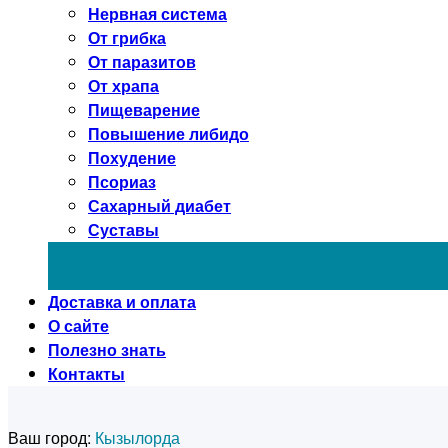
Нервная система
От грибка
От паразитов
От храпа
Пищеварение
Повышение либидо
Похудение
Псориаз
Сахарный диабет
Суставы
Доставка и оплата
О сайте
Полезно знать
Контакты
Ваш город:
Кызылорда