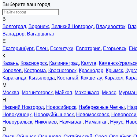
Выберите ваш город
В
Волгоград
,
Воронеж
,
Великий Новгород
,
Владивосток
,
Вла
Ванадзор
,
Вагаршапат
Е
Екатеринбург
,
Елец
,
Ессентуки
,
Евпатория
,
Егорьевск
,
Ейс
К
Казань
,
Красноярск
,
Калининград
,
Калуга
,
Каменск-Уральс
Королёв
,
Кострома
,
Красногорск
,
Краснодар
,
Крымск
,
Кург
Караганда
,
Кызылорда
,
Костанай
,
Кокшетау
,
Каракол
,
Кара
М
Москва
,
Магнитогорск
,
Майкоп
,
Махачкала
,
Миасс
,
Мурман
Н
Нижний Новгород
,
Новосибирск
,
Набережные Челны
,
Наз
Новокузнецк
,
Новокуйбышевск
,
Новомосковск
,
Новоросси
Новоуральск
,
Николаев
,
Нахчыван
,
Наманган
,
Нукус
,
Нав
О
Омск
,
Обнинск
,
Одинцово
,
Октябрьский
,
Орёл
,
Оренбург
,
О