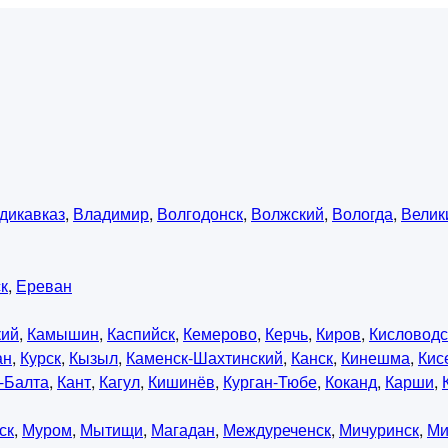
дикавказ
,
Владимир
,
Волгодонск
,
Волжский
,
Вологда
,
Велик
к
,
Ереван
кий
,
Камышин
,
Каспийск
,
Кемерово
,
Керчь
,
Киров
,
Кисловодс
ан
,
Курск
,
Кызыл
,
Каменск-Шахтинский
,
Канск
,
Кинешма
,
Кис
-Балта
,
Кант
,
Кагул
,
Кишинёв
,
Курган-Тюбе
,
Коканд
,
Карши
,
ск
,
Муром
,
Мытищи
,
Магадан
,
Междуреченск
,
Мичуринск
,
Ми