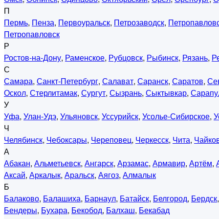
П
Пермь
,
Пенза
,
Первоуральск
,
Петрозаводск
,
Петропавловс
Петропавловск
Р
Ростов-на-Дону
,
Раменское
,
Рубцовск
,
Рыбинск
,
Рязань
,
Р
С
Самара
,
Санкт-Петербург
,
Салават
,
Саранск
,
Саратов
,
Се
Оскол
,
Стерлитамак
,
Сургут
,
Сызрань
,
Сыктывкар
,
Сарапу
У
Уфа
,
Улан-Удэ
,
Ульяновск
,
Уссурийск
,
Усолье-Сибирское
,
У
Ч
Челябинск
,
Чебоксары
,
Череповец
,
Черкесск
,
Чита
,
Чайко
А
Абакан
,
Альметьевск
,
Ангарск
,
Арзамас
,
Армавир
,
Артём
,
Аксай
,
Аркалык
,
Аральск
,
Аягоз
,
Алмалык
Б
Балаково
,
Балашиха
,
Барнаул
,
Батайск
,
Белгород
,
Бердск
Бендеры
,
Бухара
,
Бекобод
,
Балхаш
,
Бекабад