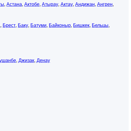
ты
,
Астана
,
Актобе
,
Атырау
,
Актау
,
Андижан
,
Ангрен
,
а
,
Брест
,
Баку
,
Батуми
,
Байконыр
,
Бишкек
,
Бельцы
,
ушанбе
,
Джизак
,
Денау