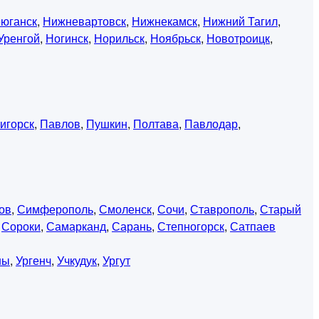
юганск
,
Нижневартовск
,
Нижнекамск
,
Нижний Тагил
,
Уренгой
,
Ногинск
,
Норильск
,
Ноябрьск
,
Новотроицк
,
игорск
,
Павлов
,
Пушкин
,
Полтава
,
Павлодар
,
ов
,
Симферополь
,
Смоленск
,
Сочи
,
Ставрополь
,
Старый
,
Сороки
,
Самарканд
,
Сарань
,
Степногорск
,
Сатпаев
ны
,
Ургенч
,
Учкудук
,
Ургут