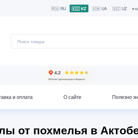
🇷🇺 RU
🇰🇿 KZ
🇺🇦 UA
🇺🇿 UZ
▾ 
тавка и оплата
О сайте
Полезно зн
улы от похмелья в Актобе