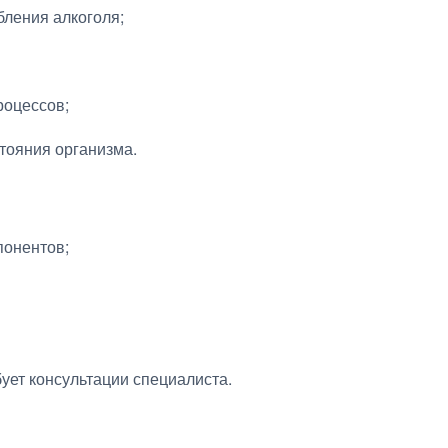
ления алкоголя;
роцессов;
тояния организма.
понентов;
ует консультации специалиста.