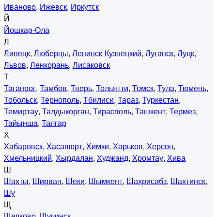
Иваново
,
Ижевск
,
Иркутск
Й
Йошкар-Ола
Л
Липецк
,
Люберцы
,
Ленинск-Кузнецкий
,
Луганск
,
Луцк
,
Львов
,
Ленкорань
,
Лисаковск
Т
Таганрог
,
Тамбов
,
Тверь
,
Тольятти
,
Томск
,
Тула
,
Тюмень
,
Тобольск
,
Тернополь
,
Тбилиси
,
Тараз
,
Туркестан
,
Темиртау
,
Талдыкорган
,
Тирасполь
,
Ташкент
,
Термез
,
Тайынша
,
Талгар
Х
Хабаровск
,
Хасавюрт
,
Химки
,
Харьков
,
Херсон
,
Хмельницкий
,
Хырдалан
,
Худжанд
,
Хромтау
,
Хива
Ш
Шахты
,
Ширван
,
Шеки
,
Шымкент
,
Шахрисабз
,
Шахтинск
,
Шу
Щ
Щелково
,
Щучинск