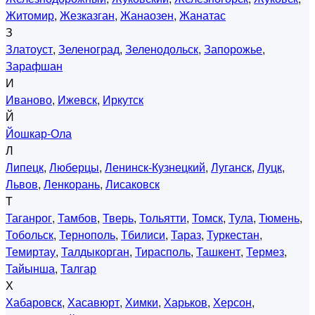
Житомир
,
Жезказган
,
Жанаозен
,
Жанатас
З
Златоуст
,
Зеленоград
,
Зеленодольск
,
Запорожье
,
Зарафшан
И
Иваново
,
Ижевск
,
Иркутск
Й
Йошкар-Ола
Л
Липецк
,
Люберцы
,
Ленинск-Кузнецкий
,
Луганск
,
Луцк
,
Львов
,
Ленкорань
,
Лисаковск
Т
Таганрог
,
Тамбов
,
Тверь
,
Тольятти
,
Томск
,
Тула
,
Тюмень
,
Тобольск
,
Тернополь
,
Тбилиси
,
Тараз
,
Туркестан
,
Темиртау
,
Талдыкорган
,
Тирасполь
,
Ташкент
,
Термез
,
Тайынша
,
Талгар
Х
Хабаровск
,
Хасавюрт
,
Химки
,
Харьков
,
Херсон
,