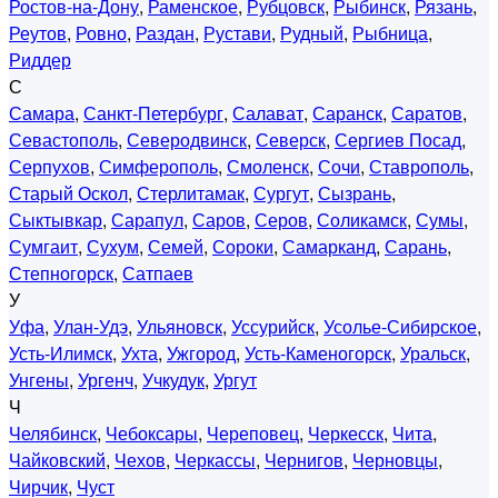
Ростов-на-Дону
,
Раменское
,
Рубцовск
,
Рыбинск
,
Рязань
,
Реутов
,
Ровно
,
Раздан
,
Рустави
,
Рудный
,
Рыбница
,
Риддер
С
Самара
,
Санкт-Петербург
,
Салават
,
Саранск
,
Саратов
,
Севастополь
,
Северодвинск
,
Северск
,
Сергиев Посад
,
Серпухов
,
Симферополь
,
Смоленск
,
Сочи
,
Ставрополь
,
Старый Оскол
,
Стерлитамак
,
Сургут
,
Сызрань
,
Сыктывкар
,
Сарапул
,
Саров
,
Серов
,
Соликамск
,
Сумы
,
Сумгаит
,
Сухум
,
Семей
,
Сороки
,
Самарканд
,
Сарань
,
Степногорск
,
Сатпаев
У
Уфа
,
Улан-Удэ
,
Ульяновск
,
Уссурийск
,
Усолье-Сибирское
,
Усть-Илимск
,
Ухта
,
Ужгород
,
Усть-Каменогорск
,
Уральск
,
Унгены
,
Ургенч
,
Учкудук
,
Ургут
Ч
Челябинск
,
Чебоксары
,
Череповец
,
Черкесск
,
Чита
,
Чайковский
,
Чехов
,
Черкассы
,
Чернигов
,
Черновцы
,
Чирчик
,
Чуст