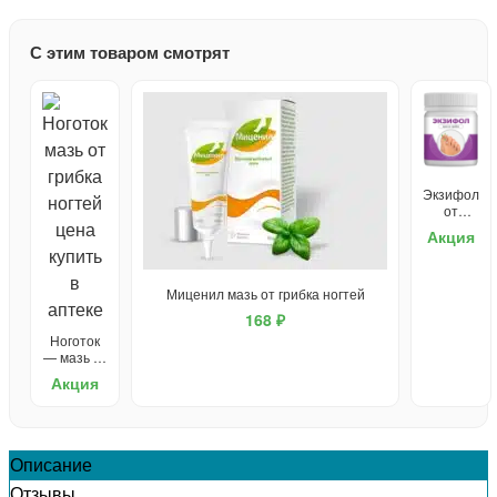
С этим товаром смотрят
Экзифол
от
грибка
Акция
ногтей
Миценил мазь от грибка ногтей
168 ₽
Ноготок
— мазь от
грибка
Акция
Описание
Отзывы