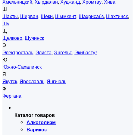
Хмельницкий
,
Хырдалан
,
Худжанд
,
Хромтау
,
Хива
Ш
Шахты
,
Ширван
,
Шеки
,
Шымкент
,
Шахрисабз
,
Шахтинск
,
Шу
Щ
Щелково
,
Щучинск
Э
Электросталь
,
Элиста
,
Энгельс
,
Экибастуз
Ю
Южно-Сахалинск
Я
Якутск
,
Ярославль
,
Янгиюль
Ф
Фергана
Каталог товаров
Алкоголизм
Варикоз