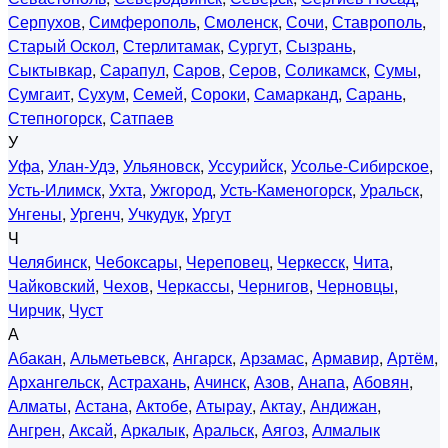
Серпухов
,
Симферополь
,
Смоленск
,
Сочи
,
Ставрополь
,
Старый Оскол
,
Стерлитамак
,
Сургут
,
Сызрань
,
Сыктывкар
,
Сарапул
,
Саров
,
Серов
,
Соликамск
,
Сумы
,
Сумгаит
,
Сухум
,
Семей
,
Сороки
,
Самарканд
,
Сарань
,
Степногорск
,
Сатпаев
У
Уфа
,
Улан-Удэ
,
Ульяновск
,
Уссурийск
,
Усолье-Сибирское
,
Усть-Илимск
,
Ухта
,
Ужгород
,
Усть-Каменогорск
,
Уральск
,
Унгены
,
Ургенч
,
Учкудук
,
Ургут
Ч
Челябинск
,
Чебоксары
,
Череповец
,
Черкесск
,
Чита
,
Чайковский
,
Чехов
,
Черкассы
,
Чернигов
,
Черновцы
,
Чирчик
,
Чуст
А
Абакан
,
Альметьевск
,
Ангарск
,
Арзамас
,
Армавир
,
Артём
,
Архангельск
,
Астрахань
,
Ачинск
,
Азов
,
Анапа
,
Абовян
,
Алматы
,
Астана
,
Актобе
,
Атырау
,
Актау
,
Андижан
,
Ангрен
,
Аксай
,
Аркалык
,
Аральск
,
Аягоз
,
Алмалык