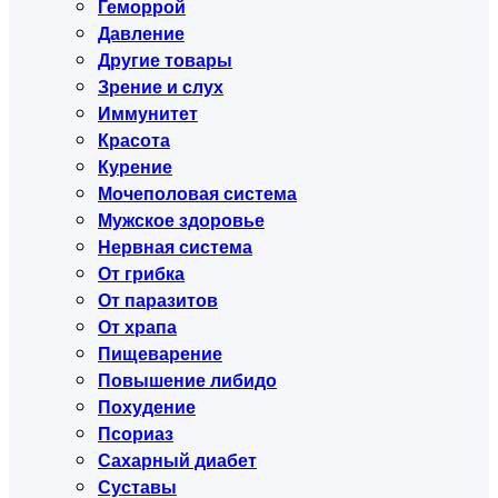
Геморрой
Давление
Другие товары
Зрение и слух
Иммунитет
Красота
Курение
Мочеполовая система
Мужское здоровье
Нервная система
От грибка
От паразитов
От храпа
Пищеварение
Повышение либидо
Похудение
Псориаз
Сахарный диабет
Суставы