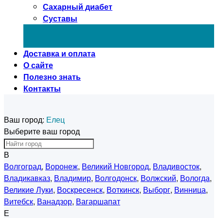
Сахарный диабет
Суставы
Доставка и оплата
О сайте
Полезно знать
Контакты
Ваш город:
Елец
Выберите ваш город
В
Волгоград
,
Воронеж
,
Великий Новгород
,
Владивосток
,
Владикавказ
,
Владимир
,
Волгодонск
,
Волжский
,
Вологда
,
Великие Луки
,
Воскресенск
,
Воткинск
,
Выборг
,
Винница
,
Витебск
,
Ванадзор
,
Вагаршапат
Е