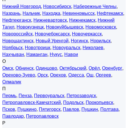
Нижний Новгород
,
Новосибирск
,
Набережные Челны
,
Назрань
,
Нальчик
,
Находка
,
Невинномысск
,
Нефтекамск
,
Нефтеюганск
,
Нижневартовск
,
Нижнекамск
,
Нижний
Тагил
,
Новокузнецк
,
Новокуйбышевск
,
Новомосковск
,
Новороссийск
,
Новочебоксарск
,
Новочеркасск
,
Новошахтинск
,
Новый Уренгой
,
Ногинск
,
Норильск
,
Ноябрьск
,
Новотроицк
,
Новоуральск
,
Николаев
,
Нахчыван
,
Наманган
,
Нукус
,
Навои
О
Омск
,
Обнинск
,
Одинцово
,
Октябрьский
,
Орёл
,
Оренбург
,
Орехово-Зуево
,
Орск
,
Орехов
,
Одесса
,
Ош
,
Оргеев
,
Олмалик
П
Пермь
,
Пенза
,
Первоуральск
,
Петрозаводск
,
Петропавловск-Камчатский
,
Подольск
,
Прокопьевск
,
Псков
,
Пушкино
,
Пятигорск
,
Павлов
,
Пушкин
,
Полтава
,
Павлодар
,
Петропавловск
Р