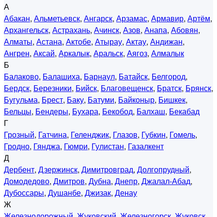
А
Абакан
,
Альметьевск
,
Ангарск
,
Арзамас
,
Армавир
,
Артём
,
Архангельск
,
Астрахань
,
Ачинск
,
Азов
,
Анапа
,
Абовян
,
Алматы
,
Астана
,
Актобе
,
Атырау
,
Актау
,
Андижан
,
Ангрен
,
Аксай
,
Аркалык
,
Аральск
,
Аягоз
,
Алмалык
Б
Балаково
,
Балашиха
,
Барнаул
,
Батайск
,
Белгород
,
Бердск
,
Березники
,
Бийск
,
Благовещенск
,
Братск
,
Брянск
,
Бугульма
,
Брест
,
Баку
,
Батуми
,
Байконыр
,
Бишкек
,
Бельцы
,
Бендеры
,
Бухара
,
Бекобод
,
Балхаш
,
Бекабад
Г
Грозный
,
Гатчина
,
Геленджик
,
Глазов
,
Губкин
,
Гомель
,
Гродно
,
Гянджа
,
Гюмри
,
Гулистан
,
Газалкент
Д
Дербент
,
Дзержинск
,
Димитровград
,
Долгопрудный
,
Домодедово
,
Дмитров
,
Дубна
,
Днепр
,
Джалал-Абад
,
Дубоссары
,
Душанбе
,
Джизак
,
Денау
Ж
Железнодорожный
,
Жуковский
,
Железногорск
,
Жуковск
,