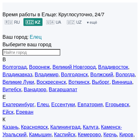
Время работы в Ельце:
Круглосуточно, 24/7
🇷🇺 RU
🇰🇿 KZ
🇺🇦 UA
🇺🇿 UZ
▾ ещё
Ваш город:
Елец
Выберите ваш город
В
Волгоград
,
Воронеж
,
Великий Новгород
,
Владивосток
,
Владикавказ
,
Владимир
,
Волгодонск
,
Волжский
,
Вологда
,
Великие Луки
,
Воскресенск
,
Воткинск
,
Выборг
,
Винница
,
Витебск
,
Ванадзор
,
Вагаршапат
Е
Екатеринбург
,
Елец
,
Ессентуки
,
Евпатория
,
Егорьевск
,
Ейск
,
Ереван
К
Казань
,
Красноярск
,
Калининград
,
Калуга
,
Каменск-
Уральский
,
Камышин
,
Каспийск
,
Кемерово
,
Керчь
,
Киров
,