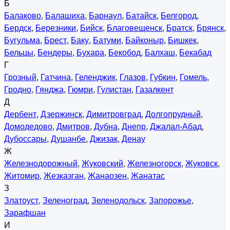
Б
Балаково
,
Балашиха
,
Барнаул
,
Батайск
,
Белгород
,
Бердск
,
Березники
,
Бийск
,
Благовещенск
,
Братск
,
Брянск
,
Бугульма
,
Брест
,
Баку
,
Батуми
,
Байконыр
,
Бишкек
,
Бельцы
,
Бендеры
,
Бухара
,
Бекобод
,
Балхаш
,
Бекабад
Г
Грозный
,
Гатчина
,
Геленджик
,
Глазов
,
Губкин
,
Гомель
,
Гродно
,
Гянджа
,
Гюмри
,
Гулистан
,
Газалкент
Д
Дербент
,
Дзержинск
,
Димитровград
,
Долгопрудный
,
Домодедово
,
Дмитров
,
Дубна
,
Днепр
,
Джалал-Абад
,
Дубоссары
,
Душанбе
,
Джизак
,
Денау
Ж
Железнодорожный
,
Жуковский
,
Железногорск
,
Жуковск
,
Житомир
,
Жезказган
,
Жанаозен
,
Жанатас
З
Златоуст
,
Зеленоград
,
Зеленодольск
,
Запорожье
,
Зарафшан
И