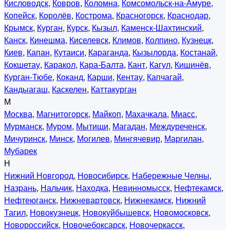
Кисловодск
,
Ковров
,
Коломна
,
Комсомольск-на-Амуре
,
Копейск
,
Королёв
,
Кострома
,
Красногорск
,
Краснодар
,
Крымск
,
Курган
,
Курск
,
Кызыл
,
Каменск-Шахтинский
,
Канск
,
Кинешма
,
Киселевск
,
Климов
,
Колпино
,
Кузнецк
,
Киев
,
Капан
,
Кутаиси
,
Караганда
,
Кызылорда
,
Костанай
,
Кокшетау
,
Каракол
,
Кара-Балта
,
Кант
,
Кагул
,
Кишинёв
,
Курган-Тюбе
,
Коканд
,
Карши
,
Кентау
,
Капчагай
,
Кандыагаш
,
Каскелен
,
Каттакурган
М
Москва
,
Магнитогорск
,
Майкоп
,
Махачкала
,
Миасс
,
Мурманск
,
Муром
,
Мытищи
,
Магадан
,
Междуреченск
,
Мичуринск
,
Минск
,
Могилев
,
Мингячевир
,
Маргилан
,
Мубарек
Н
Нижний Новгород
,
Новосибирск
,
Набережные Челны
,
Назрань
,
Нальчик
,
Находка
,
Невинномысск
,
Нефтекамск
,
Нефтеюганск
,
Нижневартовск
,
Нижнекамск
,
Нижний
Тагил
,
Новокузнецк
,
Новокуйбышевск
,
Новомосковск
,
Новороссийск
,
Новочебоксарск
,
Новочеркасск
,