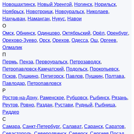
Новошахтинск
,
Новый Уренгой
,
Ногинск
,
Норильск
,
Ноябрьск
,
Новотроицк
,
Новоуральск
,
Николаев
,
Нахчыван
,
Наманган
,
Нукус
,
Навои
О
Омск
,
Обнинск
,
Одинцово
,
Октябрьский
,
Орёл
,
Оренбург
,
Орехово-Зуево
,
Орск
,
Орехов
,
Одесса
,
Ош
,
Оргеев
,
Олмалик
П
Пермь
,
Пенза
,
Первоуральск
,
Петрозаводск
,
Петропавловск-Камчатский
,
Подольск
,
Прокопьевск
,
Псков
,
Пушкино
,
Пятигорск
,
Павлов
,
Пушкин
,
Полтава
,
Павлодар
,
Петропавловск
Р
Ростов-на-Дону
,
Раменское
,
Рубцовск
,
Рыбинск
,
Рязань
,
Реутов
,
Ровно
,
Раздан
,
Рустави
,
Рудный
,
Рыбница
,
Риддер
С
Самара
,
Санкт-Петербург
,
Салават
,
Саранск
,
Саратов
,
Севастополь
,
Северодвинск
,
Северск
,
Сергиев Посад
,