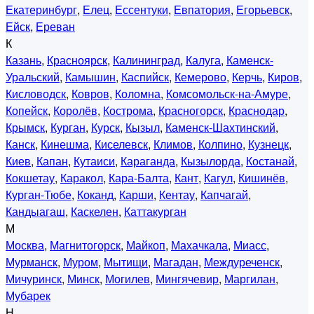
Екатеринбург
,
Елец
,
Ессентуки
,
Евпатория
,
Егорьевск
,
Ейск
,
Ереван
К
Казань
,
Красноярск
,
Калининград
,
Калуга
,
Каменск-
Уральский
,
Камышин
,
Каспийск
,
Кемерово
,
Керчь
,
Киров
,
Кисловодск
,
Ковров
,
Коломна
,
Комсомольск-на-Амуре
,
Копейск
,
Королёв
,
Кострома
,
Красногорск
,
Краснодар
,
Крымск
,
Курган
,
Курск
,
Кызыл
,
Каменск-Шахтинский
,
Канск
,
Кинешма
,
Киселевск
,
Климов
,
Колпино
,
Кузнецк
,
Киев
,
Капан
,
Кутаиси
,
Караганда
,
Кызылорда
,
Костанай
,
Кокшетау
,
Каракол
,
Кара-Балта
,
Кант
,
Кагул
,
Кишинёв
,
Курган-Тюбе
,
Коканд
,
Карши
,
Кентау
,
Капчагай
,
Кандыагаш
,
Каскелен
,
Каттакурган
М
Москва
,
Магнитогорск
,
Майкоп
,
Махачкала
,
Миасс
,
Мурманск
,
Муром
,
Мытищи
,
Магадан
,
Междуреченск
,
Мичуринск
,
Минск
,
Могилев
,
Мингячевир
,
Маргилан
,
Мубарек
Н