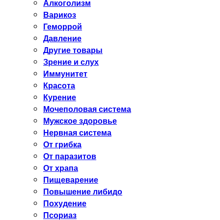
Алкоголизм
Варикоз
Геморрой
Давление
Другие товары
Зрение и слух
Иммунитет
Красота
Курение
Мочеполовая система
Мужское здоровье
Нервная система
От грибка
От паразитов
От храпа
Пищеварение
Повышение либидо
Похудение
Псориаз