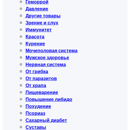
Геморрой
Давление
Другие товары
Зрение и слух
Иммунитет
Красота
Курение
Мочеполовая система
Мужское здоровье
Нервная система
От грибка
От паразитов
От храпа
Пищеварение
Повышение либидо
Похудение
Псориаз
Сахарный диабет
Суставы