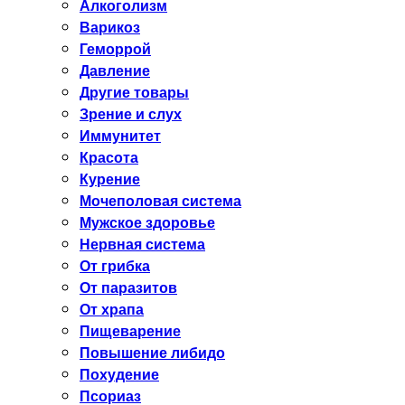
Алкоголизм
Варикоз
Геморрой
Давление
Другие товары
Зрение и слух
Иммунитет
Красота
Курение
Мочеполовая система
Мужское здоровье
Нервная система
От грибка
От паразитов
От храпа
Пищеварение
Повышение либидо
Похудение
Псориаз