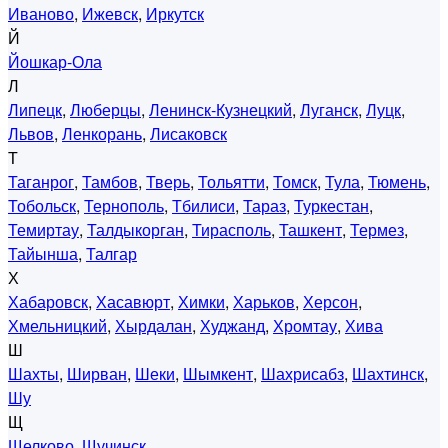
Иваново
,
Ижевск
,
Иркутск
Й
Йошкар-Ола
Л
Липецк
,
Люберцы
,
Ленинск-Кузнецкий
,
Луганск
,
Луцк
,
Львов
,
Ленкорань
,
Лисаковск
Т
Таганрог
,
Тамбов
,
Тверь
,
Тольятти
,
Томск
,
Тула
,
Тюмень
,
Тобольск
,
Тернополь
,
Тбилиси
,
Тараз
,
Туркестан
,
Темиртау
,
Талдыкорган
,
Тирасполь
,
Ташкент
,
Термез
,
Тайынша
,
Талгар
Х
Хабаровск
,
Хасавюрт
,
Химки
,
Харьков
,
Херсон
,
Хмельницкий
,
Хырдалан
,
Худжанд
,
Хромтау
,
Хива
Ш
Шахты
,
Ширван
,
Шеки
,
Шымкент
,
Шахрисабз
,
Шахтинск
,
Шу
Щ
Щелково
,
Щучинск