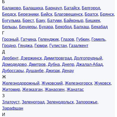
Б
Балаково
,
Балашиха
,
Барнаул
,
Батайск
,
Белгород
,
Бердск
,
Березники
,
Бийск
,
Благовещенск
,
Братск
,
Брянск
,
Бугульма
,
Брест
,
Баку
,
Батуми
,
Байконыр
,
Бишкек
,
Бельцы
,
Бендеры
,
Бухара
,
Бекобод
,
Балхаш
,
Бекабад
Г
Грозный
,
Гатчина
,
Геленджик
,
Глазов
,
Губкин
,
Гомель
,
Гродно
,
Гянджа
,
Гюмри
,
Гулистан
,
Газалкент
Д
Дербент
,
Дзержинск
,
Димитровград
,
Долгопрудный
,
Домодедово
,
Дмитров
,
Дубна
,
Днепр
,
Джалал-Абад
,
Дубоссары
,
Душанбе
,
Джизак
,
Денау
Ж
Железнодорожный
,
Жуковский
,
Железногорск
,
Жуковск
,
Житомир
,
Жезказган
,
Жанаозен
,
Жанатас
З
Златоуст
,
Зеленоград
,
Зеленодольск
,
Запорожье
,
Зарафшан
И