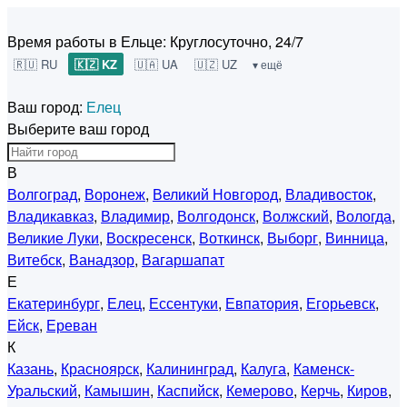
Время работы в Ельце:
Круглосуточно, 24/7
🇷🇺 RU
🇰🇿 KZ
🇺🇦 UA
🇺🇿 UZ
▾ ещё
Ваш город:
Елец
Выберите ваш город
В
Волгоград
,
Воронеж
,
Великий Новгород
,
Владивосток
,
Владикавказ
,
Владимир
,
Волгодонск
,
Волжский
,
Вологда
,
Великие Луки
,
Воскресенск
,
Воткинск
,
Выборг
,
Винница
,
Витебск
,
Ванадзор
,
Вагаршапат
Е
Екатеринбург
,
Елец
,
Ессентуки
,
Евпатория
,
Егорьевск
,
Ейск
,
Ереван
К
Казань
,
Красноярск
,
Калининград
,
Калуга
,
Каменск-
Уральский
,
Камышин
,
Каспийск
,
Кемерово
,
Керчь
,
Киров
,