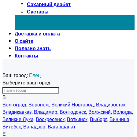
Сахарный диабет
Суставы
Доставка и оплата
О сайте
Полезно знать
Контакты
Ваш город:
Елец
Выберите ваш город
В
Волгоград
,
Воронеж
,
Великий Новгород
,
Владивосток
,
Владикавказ
,
Владимир
,
Волгодонск
,
Волжский
,
Вологда
,
Великие Луки
,
Воскресенск
,
Воткинск
,
Выборг
,
Винница
,
Витебск
,
Ванадзор
,
Вагаршапат
Е