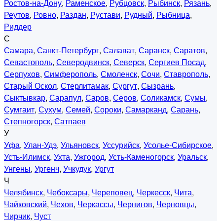
Ростов-на-Дону
,
Раменское
,
Рубцовск
,
Рыбинск
,
Рязань
,
Реутов
,
Ровно
,
Раздан
,
Рустави
,
Рудный
,
Рыбница
,
Риддер
С
Самара
,
Санкт-Петербург
,
Салават
,
Саранск
,
Саратов
,
Севастополь
,
Северодвинск
,
Северск
,
Сергиев Посад
,
Серпухов
,
Симферополь
,
Смоленск
,
Сочи
,
Ставрополь
,
Старый Оскол
,
Стерлитамак
,
Сургут
,
Сызрань
,
Сыктывкар
,
Сарапул
,
Саров
,
Серов
,
Соликамск
,
Сумы
,
Сумгаит
,
Сухум
,
Семей
,
Сороки
,
Самарканд
,
Сарань
,
Степногорск
,
Сатпаев
У
Уфа
,
Улан-Удэ
,
Ульяновск
,
Уссурийск
,
Усолье-Сибирское
,
Усть-Илимск
,
Ухта
,
Ужгород
,
Усть-Каменогорск
,
Уральск
,
Унгены
,
Ургенч
,
Учкудук
,
Ургут
Ч
Челябинск
,
Чебоксары
,
Череповец
,
Черкесск
,
Чита
,
Чайковский
,
Чехов
,
Черкассы
,
Чернигов
,
Черновцы
,
Чирчик
,
Чуст