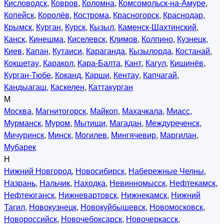
Кисловодск
,
Ковров
,
Коломна
,
Комсомольск-на-Амуре
,
Копейск
,
Королёв
,
Кострома
,
Красногорск
,
Краснодар
,
Крымск
,
Курган
,
Курск
,
Кызыл
,
Каменск-Шахтинский
,
Канск
,
Кинешма
,
Киселевск
,
Климов
,
Колпино
,
Кузнецк
,
Киев
,
Капан
,
Кутаиси
,
Караганда
,
Кызылорда
,
Костанай
,
Кокшетау
,
Каракол
,
Кара-Балта
,
Кант
,
Кагул
,
Кишинёв
,
Курган-Тюбе
,
Коканд
,
Карши
,
Кентау
,
Капчагай
,
Кандыагаш
,
Каскелен
,
Каттакурган
М
Москва
,
Магнитогорск
,
Майкоп
,
Махачкала
,
Миасс
,
Мурманск
,
Муром
,
Мытищи
,
Магадан
,
Междуреченск
,
Мичуринск
,
Минск
,
Могилев
,
Мингячевир
,
Маргилан
,
Мубарек
Н
Нижний Новгород
,
Новосибирск
,
Набережные Челны
,
Назрань
,
Нальчик
,
Находка
,
Невинномысск
,
Нефтекамск
,
Нефтеюганск
,
Нижневартовск
,
Нижнекамск
,
Нижний
Тагил
,
Новокузнецк
,
Новокуйбышевск
,
Новомосковск
,
Новороссийск
,
Новочебоксарск
,
Новочеркасск
,