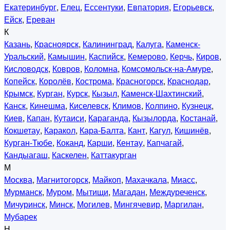
Екатеринбург
,
Елец
,
Ессентуки
,
Евпатория
,
Егорьевск
,
Ейск
,
Ереван
К
Казань
,
Красноярск
,
Калининград
,
Калуга
,
Каменск-
Уральский
,
Камышин
,
Каспийск
,
Кемерово
,
Керчь
,
Киров
,
Кисловодск
,
Ковров
,
Коломна
,
Комсомольск-на-Амуре
,
Копейск
,
Королёв
,
Кострома
,
Красногорск
,
Краснодар
,
Крымск
,
Курган
,
Курск
,
Кызыл
,
Каменск-Шахтинский
,
Канск
,
Кинешма
,
Киселевск
,
Климов
,
Колпино
,
Кузнецк
,
Киев
,
Капан
,
Кутаиси
,
Караганда
,
Кызылорда
,
Костанай
,
Кокшетау
,
Каракол
,
Кара-Балта
,
Кант
,
Кагул
,
Кишинёв
,
Курган-Тюбе
,
Коканд
,
Карши
,
Кентау
,
Капчагай
,
Кандыагаш
,
Каскелен
,
Каттакурган
М
Москва
,
Магнитогорск
,
Майкоп
,
Махачкала
,
Миасс
,
Мурманск
,
Муром
,
Мытищи
,
Магадан
,
Междуреченск
,
Мичуринск
,
Минск
,
Могилев
,
Мингячевир
,
Маргилан
,
Мубарек
Н