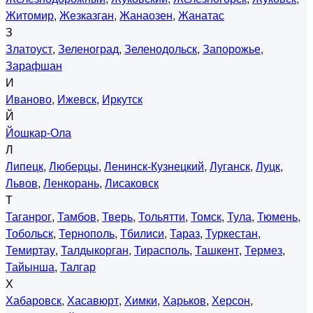
Житомир
,
Жезказган
,
Жанаозен
,
Жанатас
З
Златоуст
,
Зеленоград
,
Зеленодольск
,
Запорожье
,
Зарафшан
И
Иваново
,
Ижевск
,
Иркутск
Й
Йошкар-Ола
Л
Липецк
,
Люберцы
,
Ленинск-Кузнецкий
,
Луганск
,
Луцк
,
Львов
,
Ленкорань
,
Лисаковск
Т
Таганрог
,
Тамбов
,
Тверь
,
Тольятти
,
Томск
,
Тула
,
Тюмень
,
Тобольск
,
Тернополь
,
Тбилиси
,
Тараз
,
Туркестан
,
Темиртау
,
Талдыкорган
,
Тирасполь
,
Ташкент
,
Термез
,
Тайынша
,
Талгар
Х
Хабаровск
,
Хасавюрт
,
Химки
,
Харьков
,
Херсон
,