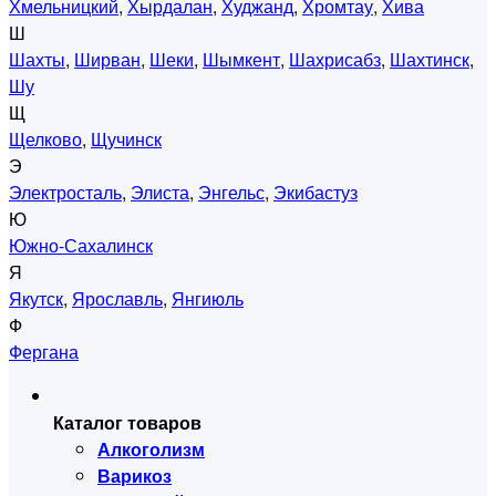
Хмельницкий
,
Хырдалан
,
Худжанд
,
Хромтау
,
Хива
Ш
Шахты
,
Ширван
,
Шеки
,
Шымкент
,
Шахрисабз
,
Шахтинск
,
Шу
Щ
Щелково
,
Щучинск
Э
Электросталь
,
Элиста
,
Энгельс
,
Экибастуз
Ю
Южно-Сахалинск
Я
Якутск
,
Ярославль
,
Янгиюль
Ф
Фергана
Каталог товаров
Алкоголизм
Варикоз