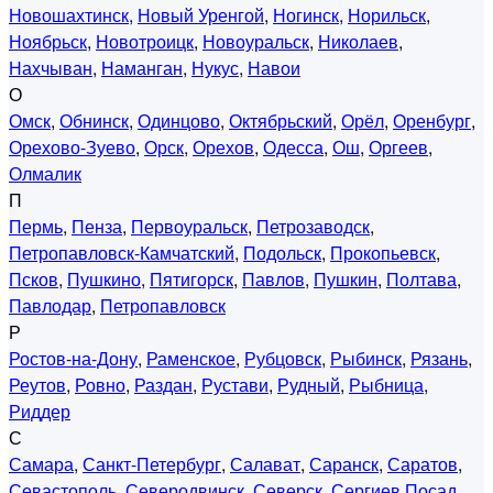
Новошахтинск
,
Новый Уренгой
,
Ногинск
,
Норильск
,
Ноябрьск
,
Новотроицк
,
Новоуральск
,
Николаев
,
Нахчыван
,
Наманган
,
Нукус
,
Навои
О
Омск
,
Обнинск
,
Одинцово
,
Октябрьский
,
Орёл
,
Оренбург
,
Орехово-Зуево
,
Орск
,
Орехов
,
Одесса
,
Ош
,
Оргеев
,
Олмалик
П
Пермь
,
Пенза
,
Первоуральск
,
Петрозаводск
,
Петропавловск-Камчатский
,
Подольск
,
Прокопьевск
,
Псков
,
Пушкино
,
Пятигорск
,
Павлов
,
Пушкин
,
Полтава
,
Павлодар
,
Петропавловск
Р
Ростов-на-Дону
,
Раменское
,
Рубцовск
,
Рыбинск
,
Рязань
,
Реутов
,
Ровно
,
Раздан
,
Рустави
,
Рудный
,
Рыбница
,
Риддер
С
Самара
,
Санкт-Петербург
,
Салават
,
Саранск
,
Саратов
,
Севастополь
,
Северодвинск
,
Северск
,
Сергиев Посад
,