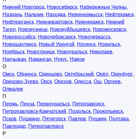
Нижний Новгород
,
Новосибирск
,
Набережные Челны
,
Назрань
,
Нальчик
,
Находка
,
Невинномысск
,
Нефтекамск
,
Нефтеюганск
,
Нижневартовск
,
Нижнекамск
,
Нижний
Тагил
,
Новокузнецк
,
Новокуйбышевск
,
Новомосковск
,
Новороссийск
,
Новочебоксарск
,
Новочеркасск
,
Новошахтинск
,
Новый Уренгой
,
Ногинск
,
Норильск
,
Ноябрьск
,
Новотроицк
,
Новоуральск
,
Николаев
,
Нахчыван
,
Наманган
,
Нукус
,
Навои
О
Омск
,
Обнинск
,
Одинцово
,
Октябрьский
,
Орёл
,
Оренбург
,
Орехово-Зуево
,
Орск
,
Орехов
,
Одесса
,
Ош
,
Оргеев
,
Олмалик
П
Пермь
,
Пенза
,
Первоуральск
,
Петрозаводск
,
Петропавловск-Камчатский
,
Подольск
,
Прокопьевск
,
Псков
,
Пушкино
,
Пятигорск
,
Павлов
,
Пушкин
,
Полтава
,
Павлодар
,
Петропавловск
Р