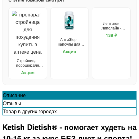
Лептиген
Липолайн -
капсулы для
139 ₽
похудения
АнтиЖор -
капсулы для
похудения
Акция
Стройница -
порошок для
похудения
Акция
Описание
Отзывы
Товар в других городах
Ketish Dietish® - помогает худеть на
10-15 кг за курс БЕЗ диет и спорта!