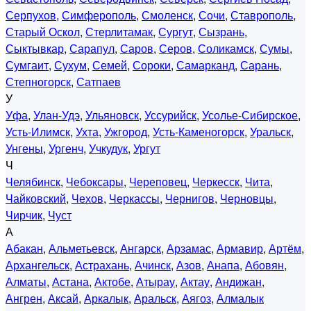
Серпухов
,
Симферополь
,
Смоленск
,
Сочи
,
Ставрополь
,
Старый Оскол
,
Стерлитамак
,
Сургут
,
Сызрань
,
Сыктывкар
,
Сарапул
,
Саров
,
Серов
,
Соликамск
,
Сумы
,
Сумгаит
,
Сухум
,
Семей
,
Сороки
,
Самарканд
,
Сарань
,
Степногорск
,
Сатпаев
У
Уфа
,
Улан-Удэ
,
Ульяновск
,
Уссурийск
,
Усолье-Сибирское
,
Усть-Илимск
,
Ухта
,
Ужгород
,
Усть-Каменогорск
,
Уральск
,
Унгены
,
Ургенч
,
Учкудук
,
Ургут
Ч
Челябинск
,
Чебоксары
,
Череповец
,
Черкесск
,
Чита
,
Чайковский
,
Чехов
,
Черкассы
,
Чернигов
,
Черновцы
,
Чирчик
,
Чуст
А
Абакан
,
Альметьевск
,
Ангарск
,
Арзамас
,
Армавир
,
Артём
,
Архангельск
,
Астрахань
,
Ачинск
,
Азов
,
Анапа
,
Абовян
,
Алматы
,
Астана
,
Актобе
,
Атырау
,
Актау
,
Андижан
,
Ангрен
,
Аксай
,
Аркалык
,
Аральск
,
Аягоз
,
Алмалык