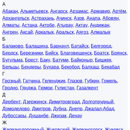
А
Абакан
,
Альметьевск
,
Ангарск
,
Арзамас
,
Армавир
,
Артём
,
Архангельск
,
Астрахань
,
Ачинск
,
Азов
,
Анапа
,
Абовян
,
Алматы
,
Астана
,
Актобе
,
Атырау
,
Актау
,
Андижан
,
Ангрен
,
Аксай
,
Аркалык
,
Аральск
,
Аягоз
,
Алмалык
Б
Балаково
,
Балашиха
,
Барнаул
,
Батайск
,
Белгород
,
Бердск
,
Березники
,
Бийск
,
Благовещенск
,
Братск
,
Брянск
,
Бугульма
,
Брест
,
Баку
,
Батуми
,
Байконыр
,
Бишкек
,
Бельцы
,
Бендеры
,
Бухара
,
Бекобод
,
Балхаш
,
Бекабад
Г
Грозный
,
Гатчина
,
Геленджик
,
Глазов
,
Губкин
,
Гомель
,
Гродно
,
Гянджа
,
Гюмри
,
Гулистан
,
Газалкент
Д
Дербент
,
Дзержинск
,
Димитровград
,
Долгопрудный
,
Домодедово
,
Дмитров
,
Дубна
,
Днепр
,
Джалал-Абад
,
Дубоссары
,
Душанбе
,
Джизак
,
Денау
Ж
Железнодорожный
,
Жуковский
,
Железногорск
,
Жуковск
,