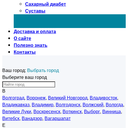
Сахарный диабет
Суставы
Доставка и оплата
О сайте
Полезно знать
Контакты
Ваш город:
Выбрать город
Выберите ваш город
В
Волгоград
,
Воронеж
,
Великий Новгород
,
Владивосток
,
Владикавказ
,
Владимир
,
Волгодонск
,
Волжский
,
Вологда
,
Великие Луки
,
Воскресенск
,
Воткинск
,
Выборг
,
Винница
,
Витебск
,
Ванадзор
,
Вагаршапат
Е