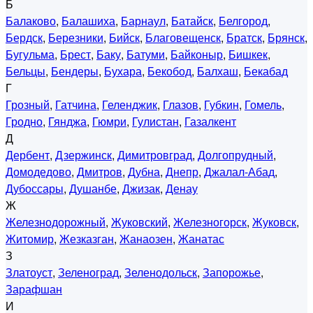
Б
Балаково
,
Балашиха
,
Барнаул
,
Батайск
,
Белгород
,
Бердск
,
Березники
,
Бийск
,
Благовещенск
,
Братск
,
Брянск
,
Бугульма
,
Брест
,
Баку
,
Батуми
,
Байконыр
,
Бишкек
,
Бельцы
,
Бендеры
,
Бухара
,
Бекобод
,
Балхаш
,
Бекабад
Г
Грозный
,
Гатчина
,
Геленджик
,
Глазов
,
Губкин
,
Гомель
,
Гродно
,
Гянджа
,
Гюмри
,
Гулистан
,
Газалкент
Д
Дербент
,
Дзержинск
,
Димитровград
,
Долгопрудный
,
Домодедово
,
Дмитров
,
Дубна
,
Днепр
,
Джалал-Абад
,
Дубоссары
,
Душанбе
,
Джизак
,
Денау
Ж
Железнодорожный
,
Жуковский
,
Железногорск
,
Жуковск
,
Житомир
,
Жезказган
,
Жанаозен
,
Жанатас
З
Златоуст
,
Зеленоград
,
Зеленодольск
,
Запорожье
,
Зарафшан
И