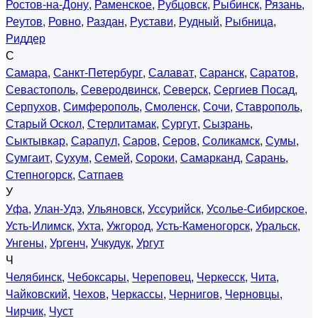
Ростов-на-Дону
,
Раменское
,
Рубцовск
,
Рыбинск
,
Рязань
,
Реутов
,
Ровно
,
Раздан
,
Рустави
,
Рудный
,
Рыбница
,
Риддер
С
Самара
,
Санкт-Петербург
,
Салават
,
Саранск
,
Саратов
,
Севастополь
,
Северодвинск
,
Северск
,
Сергиев Посад
,
Серпухов
,
Симферополь
,
Смоленск
,
Сочи
,
Ставрополь
,
Старый Оскол
,
Стерлитамак
,
Сургут
,
Сызрань
,
Сыктывкар
,
Сарапул
,
Саров
,
Серов
,
Соликамск
,
Сумы
,
Сумгаит
,
Сухум
,
Семей
,
Сороки
,
Самарканд
,
Сарань
,
Степногорск
,
Сатпаев
У
Уфа
,
Улан-Удэ
,
Ульяновск
,
Уссурийск
,
Усолье-Сибирское
,
Усть-Илимск
,
Ухта
,
Ужгород
,
Усть-Каменогорск
,
Уральск
,
Унгены
,
Ургенч
,
Учкудук
,
Ургут
Ч
Челябинск
,
Чебоксары
,
Череповец
,
Черкесск
,
Чита
,
Чайковский
,
Чехов
,
Черкассы
,
Чернигов
,
Черновцы
,
Чирчик
,
Чуст