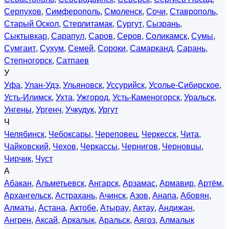
Серпухов
,
Симферополь
,
Смоленск
,
Сочи
,
Ставрополь
,
Старый Оскол
,
Стерлитамак
,
Сургут
,
Сызрань
,
Сыктывкар
,
Сарапул
,
Саров
,
Серов
,
Соликамск
,
Сумы
,
Сумгаит
,
Сухум
,
Семей
,
Сороки
,
Самарканд
,
Сарань
,
Степногорск
,
Сатпаев
У
Уфа
,
Улан-Удэ
,
Ульяновск
,
Уссурийск
,
Усолье-Сибирское
,
Усть-Илимск
,
Ухта
,
Ужгород
,
Усть-Каменогорск
,
Уральск
,
Унгены
,
Ургенч
,
Учкудук
,
Ургут
Ч
Челябинск
,
Чебоксары
,
Череповец
,
Черкесск
,
Чита
,
Чайковский
,
Чехов
,
Черкассы
,
Чернигов
,
Черновцы
,
Чирчик
,
Чуст
А
Абакан
,
Альметьевск
,
Ангарск
,
Арзамас
,
Армавир
,
Артём
,
Архангельск
,
Астрахань
,
Ачинск
,
Азов
,
Анапа
,
Абовян
,
Алматы
,
Астана
,
Актобе
,
Атырау
,
Актау
,
Андижан
,
Ангрен
,
Аксай
,
Аркалык
,
Аральск
,
Аягоз
,
Алмалык