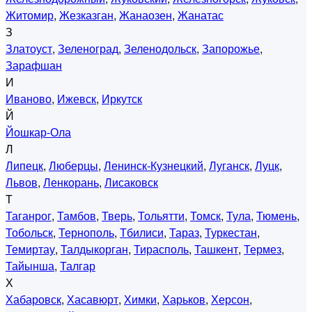
Житомир
,
Жезказган
,
Жанаозен
,
Жанатас
З
Златоуст
,
Зеленоград
,
Зеленодольск
,
Запорожье
,
Зарафшан
И
Иваново
,
Ижевск
,
Иркутск
Й
Йошкар-Ола
Л
Липецк
,
Люберцы
,
Ленинск-Кузнецкий
,
Луганск
,
Луцк
,
Львов
,
Ленкорань
,
Лисаковск
Т
Таганрог
,
Тамбов
,
Тверь
,
Тольятти
,
Томск
,
Тула
,
Тюмень
,
Тобольск
,
Тернополь
,
Тбилиси
,
Тараз
,
Туркестан
,
Темиртау
,
Талдыкорган
,
Тирасполь
,
Ташкент
,
Термез
,
Тайынша
,
Талгар
Х
Хабаровск
,
Хасавюрт
,
Химки
,
Харьков
,
Херсон
,