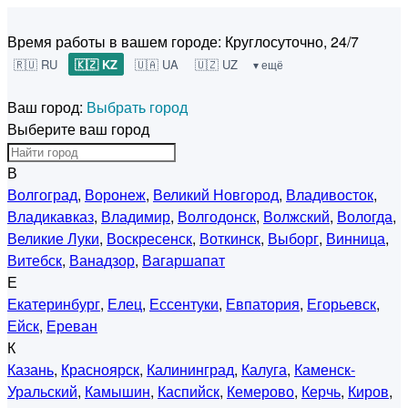
Время работы в вашем городе:
Круглосуточно, 24/7
🇷🇺 RU
🇰🇿 KZ
🇺🇦 UA
🇺🇿 UZ
▾ ещё
Ваш город:
Выбрать город
Выберите ваш город
В
Волгоград
,
Воронеж
,
Великий Новгород
,
Владивосток
,
Владикавказ
,
Владимир
,
Волгодонск
,
Волжский
,
Вологда
,
Великие Луки
,
Воскресенск
,
Воткинск
,
Выборг
,
Винница
,
Витебск
,
Ванадзор
,
Вагаршапат
Е
Екатеринбург
,
Елец
,
Ессентуки
,
Евпатория
,
Егорьевск
,
Ейск
,
Ереван
К
Казань
,
Красноярск
,
Калининград
,
Калуга
,
Каменск-
Уральский
,
Камышин
,
Каспийск
,
Кемерово
,
Керчь
,
Киров
,