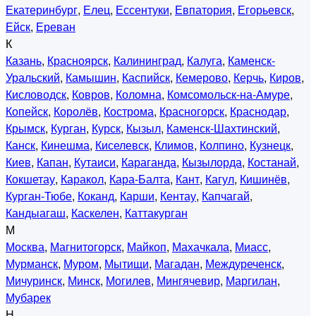
Екатеринбург
,
Елец
,
Ессентуки
,
Евпатория
,
Егорьевск
,
Ейск
,
Ереван
К
Казань
,
Красноярск
,
Калининград
,
Калуга
,
Каменск-
Уральский
,
Камышин
,
Каспийск
,
Кемерово
,
Керчь
,
Киров
,
Кисловодск
,
Ковров
,
Коломна
,
Комсомольск-на-Амуре
,
Копейск
,
Королёв
,
Кострома
,
Красногорск
,
Краснодар
,
Крымск
,
Курган
,
Курск
,
Кызыл
,
Каменск-Шахтинский
,
Канск
,
Кинешма
,
Киселевск
,
Климов
,
Колпино
,
Кузнецк
,
Киев
,
Капан
,
Кутаиси
,
Караганда
,
Кызылорда
,
Костанай
,
Кокшетау
,
Каракол
,
Кара-Балта
,
Кант
,
Кагул
,
Кишинёв
,
Курган-Тюбе
,
Коканд
,
Карши
,
Кентау
,
Капчагай
,
Кандыагаш
,
Каскелен
,
Каттакурган
М
Москва
,
Магнитогорск
,
Майкоп
,
Махачкала
,
Миасс
,
Мурманск
,
Муром
,
Мытищи
,
Магадан
,
Междуреченск
,
Мичуринск
,
Минск
,
Могилев
,
Мингячевир
,
Маргилан
,
Мубарек
Н