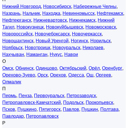
Нижний Новгород
,
Новосибирск
,
Набережные Челны
,
Назрань
,
Нальчик
,
Находка
,
Невинномысск
,
Нефтекамск
,
Нефтеюганск
,
Нижневартовск
,
Нижнекамск
,
Нижний
Тагил
,
Новокузнецк
,
Новокуйбышевск
,
Новомосковск
,
Новороссийск
,
Новочебоксарск
,
Новочеркасск
,
Новошахтинск
,
Новый Уренгой
,
Ногинск
,
Норильск
,
Ноябрьск
,
Новотроицк
,
Новоуральск
,
Николаев
,
Нахчыван
,
Наманган
,
Нукус
,
Навои
О
Омск
,
Обнинск
,
Одинцово
,
Октябрьский
,
Орёл
,
Оренбург
,
Орехово-Зуево
,
Орск
,
Орехов
,
Одесса
,
Ош
,
Оргеев
,
Олмалик
П
Пермь
,
Пенза
,
Первоуральск
,
Петрозаводск
,
Петропавловск-Камчатский
,
Подольск
,
Прокопьевск
,
Псков
,
Пушкино
,
Пятигорск
,
Павлов
,
Пушкин
,
Полтава
,
Павлодар
,
Петропавловск
Р