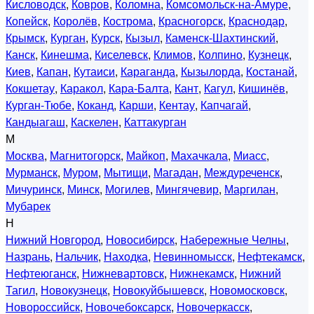
Кисловодск
,
Ковров
,
Коломна
,
Комсомольск-на-Амуре
,
Копейск
,
Королёв
,
Кострома
,
Красногорск
,
Краснодар
,
Крымск
,
Курган
,
Курск
,
Кызыл
,
Каменск-Шахтинский
,
Канск
,
Кинешма
,
Киселевск
,
Климов
,
Колпино
,
Кузнецк
,
Киев
,
Капан
,
Кутаиси
,
Караганда
,
Кызылорда
,
Костанай
,
Кокшетау
,
Каракол
,
Кара-Балта
,
Кант
,
Кагул
,
Кишинёв
,
Курган-Тюбе
,
Коканд
,
Карши
,
Кентау
,
Капчагай
,
Кандыагаш
,
Каскелен
,
Каттакурган
М
Москва
,
Магнитогорск
,
Майкоп
,
Махачкала
,
Миасс
,
Мурманск
,
Муром
,
Мытищи
,
Магадан
,
Междуреченск
,
Мичуринск
,
Минск
,
Могилев
,
Мингячевир
,
Маргилан
,
Мубарек
Н
Нижний Новгород
,
Новосибирск
,
Набережные Челны
,
Назрань
,
Нальчик
,
Находка
,
Невинномысск
,
Нефтекамск
,
Нефтеюганск
,
Нижневартовск
,
Нижнекамск
,
Нижний
Тагил
,
Новокузнецк
,
Новокуйбышевск
,
Новомосковск
,
Новороссийск
,
Новочебоксарск
,
Новочеркасск
,