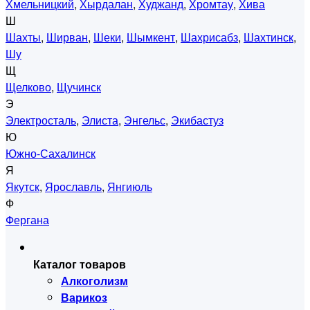
Хмельницкий
,
Хырдалан
,
Худжанд
,
Хромтау
,
Хива
Ш
Шахты
,
Ширван
,
Шеки
,
Шымкент
,
Шахрисабз
,
Шахтинск
,
Шу
Щ
Щелково
,
Щучинск
Э
Электросталь
,
Элиста
,
Энгельс
,
Экибастуз
Ю
Южно-Сахалинск
Я
Якутск
,
Ярославль
,
Янгиюль
Ф
Фергана
Каталог товаров
Алкоголизм
Варикоз