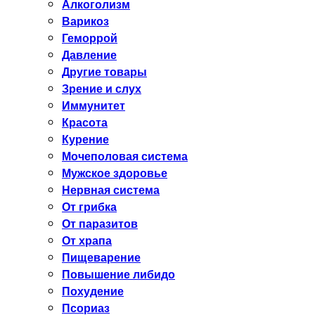
Алкоголизм
Варикоз
Геморрой
Давление
Другие товары
Зрение и слух
Иммунитет
Красота
Курение
Мочеполовая система
Мужское здоровье
Нервная система
От грибка
От паразитов
От храпа
Пищеварение
Повышение либидо
Похудение
Псориаз