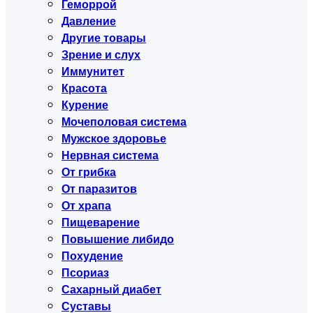
Геморрой
Давление
Другие товары
Зрение и слух
Иммунитет
Красота
Курение
Мочеполовая система
Мужское здоровье
Нервная система
От грибка
От паразитов
От храпа
Пищеварение
Повышение либидо
Похудение
Псориаз
Сахарный диабет
Суставы