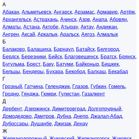
А
Абакан
,
Альметьевск
,
Ангарск
,
Арзамас
,
Армавир
,
Артём
,
Архангельск
,
Астрахань
,
Ачинск
,
Азов
,
Анапа
,
Абовян
,
Алматы
,
Астана
,
Актобе
,
Атырау
,
Актау
,
Андижан
,
Ангрен
,
Аксай
,
Аркалык
,
Аральск
,
Аягоз
,
Алмалык
Б
Балаково
,
Балашиха
,
Барнаул
,
Батайск
,
Белгород
,
Бердск
,
Березники
,
Бийск
,
Благовещенск
,
Братск
,
Брянск
,
Бугульма
,
Брест
,
Баку
,
Батуми
,
Байконыр
,
Бишкек
,
Бельцы
,
Бендеры
,
Бухара
,
Бекобод
,
Балхаш
,
Бекабад
Г
Грозный
,
Гатчина
,
Геленджик
,
Глазов
,
Губкин
,
Гомель
,
Гродно
,
Гянджа
,
Гюмри
,
Гулистан
,
Газалкент
Д
Дербент
,
Дзержинск
,
Димитровград
,
Долгопрудный
,
Домодедово
,
Дмитров
,
Дубна
,
Днепр
,
Джалал-Абад
,
Дубоссары
,
Душанбе
,
Джизак
,
Денау
Ж
Железнодорожный
,
Жуковский
,
Железногорск
,
Жуковск
,