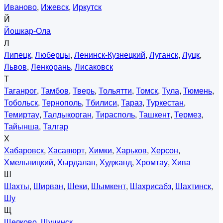
Иваново
,
Ижевск
,
Иркутск
Й
Йошкар-Ола
Л
Липецк
,
Люберцы
,
Ленинск-Кузнецкий
,
Луганск
,
Луцк
,
Львов
,
Ленкорань
,
Лисаковск
Т
Таганрог
,
Тамбов
,
Тверь
,
Тольятти
,
Томск
,
Тула
,
Тюмень
,
Тобольск
,
Тернополь
,
Тбилиси
,
Тараз
,
Туркестан
,
Темиртау
,
Талдыкорган
,
Тирасполь
,
Ташкент
,
Термез
,
Тайынша
,
Талгар
Х
Хабаровск
,
Хасавюрт
,
Химки
,
Харьков
,
Херсон
,
Хмельницкий
,
Хырдалан
,
Худжанд
,
Хромтау
,
Хива
Ш
Шахты
,
Ширван
,
Шеки
,
Шымкент
,
Шахрисабз
,
Шахтинск
,
Шу
Щ
Щелково
,
Щучинск