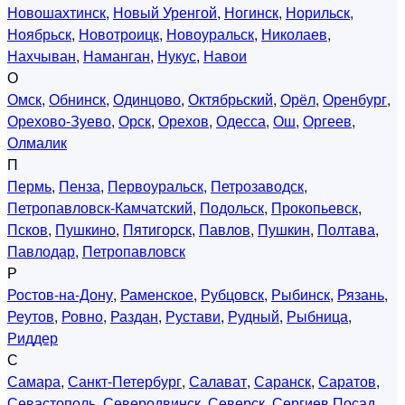
Новошахтинск
,
Новый Уренгой
,
Ногинск
,
Норильск
,
Ноябрьск
,
Новотроицк
,
Новоуральск
,
Николаев
,
Нахчыван
,
Наманган
,
Нукус
,
Навои
О
Омск
,
Обнинск
,
Одинцово
,
Октябрьский
,
Орёл
,
Оренбург
,
Орехово-Зуево
,
Орск
,
Орехов
,
Одесса
,
Ош
,
Оргеев
,
Олмалик
П
Пермь
,
Пенза
,
Первоуральск
,
Петрозаводск
,
Петропавловск-Камчатский
,
Подольск
,
Прокопьевск
,
Псков
,
Пушкино
,
Пятигорск
,
Павлов
,
Пушкин
,
Полтава
,
Павлодар
,
Петропавловск
Р
Ростов-на-Дону
,
Раменское
,
Рубцовск
,
Рыбинск
,
Рязань
,
Реутов
,
Ровно
,
Раздан
,
Рустави
,
Рудный
,
Рыбница
,
Риддер
С
Самара
,
Санкт-Петербург
,
Салават
,
Саранск
,
Саратов
,
Севастополь
,
Северодвинск
,
Северск
,
Сергиев Посад
,