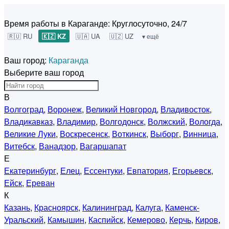
Время работы в Караганде:
Круглосуточно, 24/7
🇷🇺 RU
🇰🇿 KZ
🇺🇦 UA
🇺🇿 UZ
▾ ещё
Ваш город:
Караганда
Выберите ваш город
В
Волгоград
,
Воронеж
,
Великий Новгород
,
Владивосток
,
Владикавказ
,
Владимир
,
Волгодонск
,
Волжский
,
Вологда
,
Великие Луки
,
Воскресенск
,
Воткинск
,
Выборг
,
Винница
,
Витебск
,
Ванадзор
,
Вагаршапат
Е
Екатеринбург
,
Елец
,
Ессентуки
,
Евпатория
,
Егорьевск
,
Ейск
,
Ереван
К
Казань
,
Красноярск
,
Калининград
,
Калуга
,
Каменск-
Уральский
,
Камышин
,
Каспийск
,
Кемерово
,
Керчь
,
Киров
,