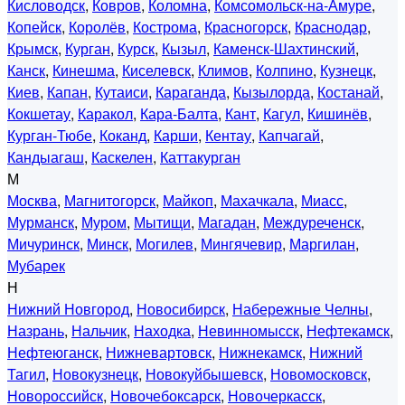
Кисловодск
,
Ковров
,
Коломна
,
Комсомольск-на-Амуре
,
Копейск
,
Королёв
,
Кострома
,
Красногорск
,
Краснодар
,
Крымск
,
Курган
,
Курск
,
Кызыл
,
Каменск-Шахтинский
,
Канск
,
Кинешма
,
Киселевск
,
Климов
,
Колпино
,
Кузнецк
,
Киев
,
Капан
,
Кутаиси
,
Караганда
,
Кызылорда
,
Костанай
,
Кокшетау
,
Каракол
,
Кара-Балта
,
Кант
,
Кагул
,
Кишинёв
,
Курган-Тюбе
,
Коканд
,
Карши
,
Кентау
,
Капчагай
,
Кандыагаш
,
Каскелен
,
Каттакурган
М
Москва
,
Магнитогорск
,
Майкоп
,
Махачкала
,
Миасс
,
Мурманск
,
Муром
,
Мытищи
,
Магадан
,
Междуреченск
,
Мичуринск
,
Минск
,
Могилев
,
Мингячевир
,
Маргилан
,
Мубарек
Н
Нижний Новгород
,
Новосибирск
,
Набережные Челны
,
Назрань
,
Нальчик
,
Находка
,
Невинномысск
,
Нефтекамск
,
Нефтеюганск
,
Нижневартовск
,
Нижнекамск
,
Нижний
Тагил
,
Новокузнецк
,
Новокуйбышевск
,
Новомосковск
,
Новороссийск
,
Новочебоксарск
,
Новочеркасск
,