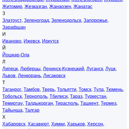
Житомир
,
Жезказган
,
Жанаозен
,
Жанатас
З
Златоуст
,
Зеленоград
,
Зеленодольск
,
Запорожье
,
Зарафшан
И
Иваново
,
Ижевск
,
Иркутск
Й
Йошкар-Ола
Л
Липецк
,
Люберцы
,
Ленинск-Кузнецкий
,
Луганск
,
Луцк
,
Львов
,
Ленкорань
,
Лисаковск
Т
Таганрог
,
Тамбов
,
Тверь
,
Тольятти
,
Томск
,
Тула
,
Тюмень
,
Тобольск
,
Тернополь
,
Тбилиси
,
Тараз
,
Туркестан
,
Темиртау
,
Талдыкорган
,
Тирасполь
,
Ташкент
,
Термез
,
Тайынша
,
Талгар
Х
Хабаровск
,
Хасавюрт
,
Химки
,
Харьков
,
Херсон
,