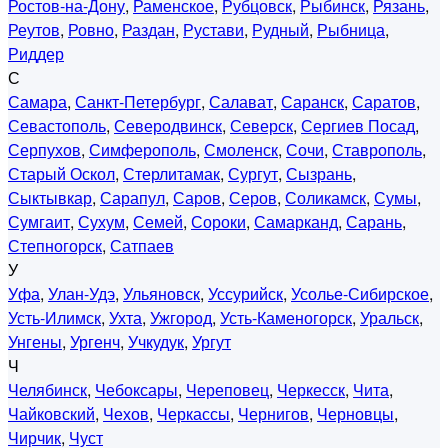
Ростов-на-Дону
,
Раменское
,
Рубцовск
,
Рыбинск
,
Рязань
,
Реутов
,
Ровно
,
Раздан
,
Рустави
,
Рудный
,
Рыбница
,
Риддер
С
Самара
,
Санкт-Петербург
,
Салават
,
Саранск
,
Саратов
,
Севастополь
,
Северодвинск
,
Северск
,
Сергиев Посад
,
Серпухов
,
Симферополь
,
Смоленск
,
Сочи
,
Ставрополь
,
Старый Оскол
,
Стерлитамак
,
Сургут
,
Сызрань
,
Сыктывкар
,
Сарапул
,
Саров
,
Серов
,
Соликамск
,
Сумы
,
Сумгаит
,
Сухум
,
Семей
,
Сороки
,
Самарканд
,
Сарань
,
Степногорск
,
Сатпаев
У
Уфа
,
Улан-Удэ
,
Ульяновск
,
Уссурийск
,
Усолье-Сибирское
,
Усть-Илимск
,
Ухта
,
Ужгород
,
Усть-Каменогорск
,
Уральск
,
Унгены
,
Ургенч
,
Учкудук
,
Ургут
Ч
Челябинск
,
Чебоксары
,
Череповец
,
Черкесск
,
Чита
,
Чайковский
,
Чехов
,
Черкассы
,
Чернигов
,
Черновцы
,
Чирчик
,
Чуст