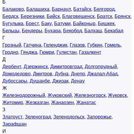
Б
Балаково
,
Балашиха
,
Барнаул
,
Батайск
,
Белгород
,
Бердск
,
Березники
,
Бийск
,
Благовещенск
,
Братск
,
Брянск
,
Бугульма
,
Брест
,
Баку
,
Батуми
,
Байконыр
,
Бишкек
,
Бельцы
,
Бендеры
,
Бухара
,
Бекобод
,
Балхаш
,
Бекабад
Г
Грозный
,
Гатчина
,
Геленджик
,
Глазов
,
Губкин
,
Гомель
,
Гродно
,
Гянджа
,
Гюмри
,
Гулистан
,
Газалкент
Д
Дербент
,
Дзержинск
,
Димитровград
,
Долгопрудный
,
Домодедово
,
Дмитров
,
Дубна
,
Днепр
,
Джалал-Абад
,
Дубоссары
,
Душанбе
,
Джизак
,
Денау
Ж
Железнодорожный
,
Жуковский
,
Железногорск
,
Жуковск
,
Житомир
,
Жезказган
,
Жанаозен
,
Жанатас
З
Златоуст
,
Зеленоград
,
Зеленодольск
,
Запорожье
,
Зарафшан
И