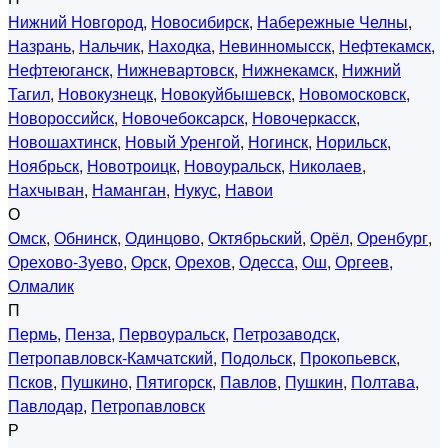
Нижний Новгород
,
Новосибирск
,
Набережные Челны
,
Назрань
,
Нальчик
,
Находка
,
Невинномысск
,
Нефтекамск
,
Нефтеюганск
,
Нижневартовск
,
Нижнекамск
,
Нижний
Тагил
,
Новокузнецк
,
Новокуйбышевск
,
Новомосковск
,
Новороссийск
,
Новочебоксарск
,
Новочеркасск
,
Новошахтинск
,
Новый Уренгой
,
Ногинск
,
Норильск
,
Ноябрьск
,
Новотроицк
,
Новоуральск
,
Николаев
,
Нахчыван
,
Наманган
,
Нукус
,
Навои
О
Омск
,
Обнинск
,
Одинцово
,
Октябрьский
,
Орёл
,
Оренбург
,
Орехово-Зуево
,
Орск
,
Орехов
,
Одесса
,
Ош
,
Оргеев
,
Олмалик
П
Пермь
,
Пенза
,
Первоуральск
,
Петрозаводск
,
Петропавловск-Камчатский
,
Подольск
,
Прокопьевск
,
Псков
,
Пушкино
,
Пятигорск
,
Павлов
,
Пушкин
,
Полтава
,
Павлодар
,
Петропавловск
Р