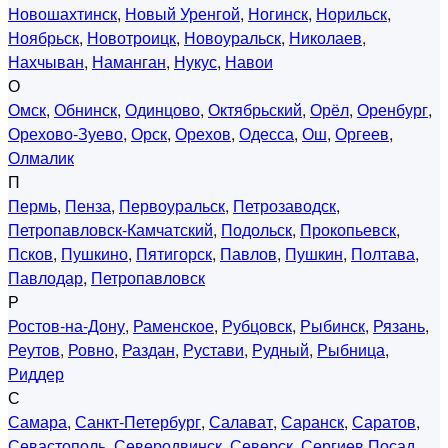
Новошахтинск
,
Новый Уренгой
,
Ногинск
,
Норильск
,
Ноябрьск
,
Новотроицк
,
Новоуральск
,
Николаев
,
Нахчыван
,
Наманган
,
Нукус
,
Навои
О
Омск
,
Обнинск
,
Одинцово
,
Октябрьский
,
Орёл
,
Оренбург
,
Орехово-Зуево
,
Орск
,
Орехов
,
Одесса
,
Ош
,
Оргеев
,
Олмалик
П
Пермь
,
Пенза
,
Первоуральск
,
Петрозаводск
,
Петропавловск-Камчатский
,
Подольск
,
Прокопьевск
,
Псков
,
Пушкино
,
Пятигорск
,
Павлов
,
Пушкин
,
Полтава
,
Павлодар
,
Петропавловск
Р
Ростов-на-Дону
,
Раменское
,
Рубцовск
,
Рыбинск
,
Рязань
,
Реутов
,
Ровно
,
Раздан
,
Рустави
,
Рудный
,
Рыбница
,
Риддер
С
Самара
,
Санкт-Петербург
,
Салават
,
Саранск
,
Саратов
,
Севастополь
,
Северодвинск
,
Северск
,
Сергиев Посад
,