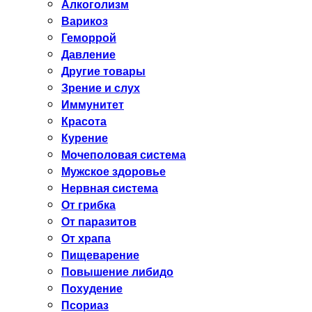
Алкоголизм
Варикоз
Геморрой
Давление
Другие товары
Зрение и слух
Иммунитет
Красота
Курение
Мочеполовая система
Мужское здоровье
Нервная система
От грибка
От паразитов
От храпа
Пищеварение
Повышение либидо
Похудение
Псориаз