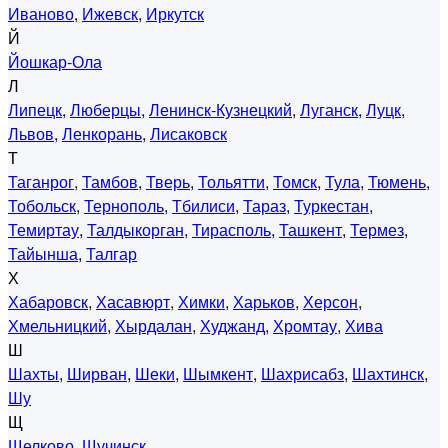
Иваново
,
Ижевск
,
Иркутск
Й
Йошкар-Ола
Л
Липецк
,
Люберцы
,
Ленинск-Кузнецкий
,
Луганск
,
Луцк
,
Львов
,
Ленкорань
,
Лисаковск
Т
Таганрог
,
Тамбов
,
Тверь
,
Тольятти
,
Томск
,
Тула
,
Тюмень
,
Тобольск
,
Тернополь
,
Тбилиси
,
Тараз
,
Туркестан
,
Темиртау
,
Талдыкорган
,
Тирасполь
,
Ташкент
,
Термез
,
Тайынша
,
Талгар
Х
Хабаровск
,
Хасавюрт
,
Химки
,
Харьков
,
Херсон
,
Хмельницкий
,
Хырдалан
,
Худжанд
,
Хромтау
,
Хива
Ш
Шахты
,
Ширван
,
Шеки
,
Шымкент
,
Шахрисабз
,
Шахтинск
,
Шу
Щ
Щелково
,
Щучинск