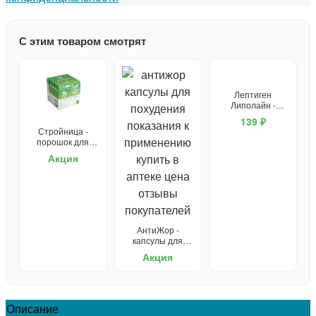
С этим товаром смотрят
Лептиген
Липолайн -
капсулы для
139 ₽
похудения
Стройница -
порошок для
похудения
Акция
АнтиЖор -
капсулы для
похудения
Акция
Описание