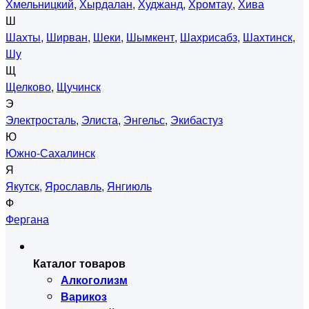
Хмельницкий
,
Хырдалан
,
Худжанд
,
Хромтау
,
Хива
Ш
Шахты
,
Ширван
,
Шеки
,
Шымкент
,
Шахрисабз
,
Шахтинск
,
Шу
Щ
Щелково
,
Щучинск
Э
Электросталь
,
Элиста
,
Энгельс
,
Экибастуз
Ю
Южно-Сахалинск
Я
Якутск
,
Ярославль
,
Янгиюль
Ф
Фергана
Каталог товаров
Алкоголизм
Варикоз