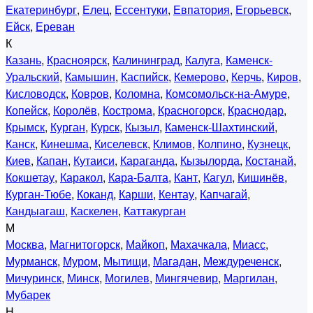
Екатеринбург
,
Елец
,
Ессентуки
,
Евпатория
,
Егорьевск
,
Ейск
,
Ереван
К
Казань
,
Красноярск
,
Калининград
,
Калуга
,
Каменск-
Уральский
,
Камышин
,
Каспийск
,
Кемерово
,
Керчь
,
Киров
,
Кисловодск
,
Ковров
,
Коломна
,
Комсомольск-на-Амуре
,
Копейск
,
Королёв
,
Кострома
,
Красногорск
,
Краснодар
,
Крымск
,
Курган
,
Курск
,
Кызыл
,
Каменск-Шахтинский
,
Канск
,
Кинешма
,
Киселевск
,
Климов
,
Колпино
,
Кузнецк
,
Киев
,
Капан
,
Кутаиси
,
Караганда
,
Кызылорда
,
Костанай
,
Кокшетау
,
Каракол
,
Кара-Балта
,
Кант
,
Кагул
,
Кишинёв
,
Курган-Тюбе
,
Коканд
,
Карши
,
Кентау
,
Капчагай
,
Кандыагаш
,
Каскелен
,
Каттакурган
М
Москва
,
Магнитогорск
,
Майкоп
,
Махачкала
,
Миасс
,
Мурманск
,
Муром
,
Мытищи
,
Магадан
,
Междуреченск
,
Мичуринск
,
Минск
,
Могилев
,
Мингячевир
,
Маргилан
,
Мубарек
Н