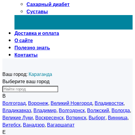
Сахарный диабет
Суставы
Доставка и оплата
О сайте
Полезно знать
Контакты
Ваш город:
Караганда
Выберите ваш город
В
Волгоград
,
Воронеж
,
Великий Новгород
,
Владивосток
,
Владикавказ
,
Владимир
,
Волгодонск
,
Волжский
,
Вологда
,
Великие Луки
,
Воскресенск
,
Воткинск
,
Выборг
,
Винница
,
Витебск
,
Ванадзор
,
Вагаршапат
Е