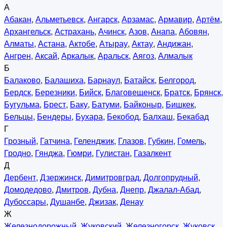
А
Абакан
,
Альметьевск
,
Ангарск
,
Арзамас
,
Армавир
,
Артём
,
Архангельск
,
Астрахань
,
Ачинск
,
Азов
,
Анапа
,
Абовян
,
Алматы
,
Астана
,
Актобе
,
Атырау
,
Актау
,
Андижан
,
Ангрен
,
Аксай
,
Аркалык
,
Аральск
,
Аягоз
,
Алмалык
Б
Балаково
,
Балашиха
,
Барнаул
,
Батайск
,
Белгород
,
Бердск
,
Березники
,
Бийск
,
Благовещенск
,
Братск
,
Брянск
,
Бугульма
,
Брест
,
Баку
,
Батуми
,
Байконыр
,
Бишкек
,
Бельцы
,
Бендеры
,
Бухара
,
Бекобод
,
Балхаш
,
Бекабад
Г
Грозный
,
Гатчина
,
Геленджик
,
Глазов
,
Губкин
,
Гомель
,
Гродно
,
Гянджа
,
Гюмри
,
Гулистан
,
Газалкент
Д
Дербент
,
Дзержинск
,
Димитровград
,
Долгопрудный
,
Домодедово
,
Дмитров
,
Дубна
,
Днепр
,
Джалал-Абад
,
Дубоссары
,
Душанбе
,
Джизак
,
Денау
Ж
Железнодорожный
,
Жуковский
,
Железногорск
,
Жуковск
,