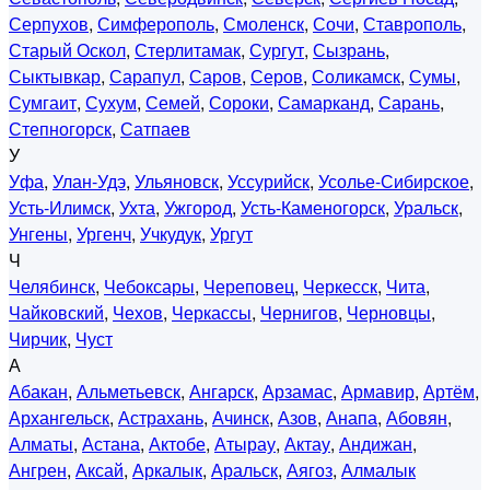
Серпухов
,
Симферополь
,
Смоленск
,
Сочи
,
Ставрополь
,
Старый Оскол
,
Стерлитамак
,
Сургут
,
Сызрань
,
Сыктывкар
,
Сарапул
,
Саров
,
Серов
,
Соликамск
,
Сумы
,
Сумгаит
,
Сухум
,
Семей
,
Сороки
,
Самарканд
,
Сарань
,
Степногорск
,
Сатпаев
У
Уфа
,
Улан-Удэ
,
Ульяновск
,
Уссурийск
,
Усолье-Сибирское
,
Усть-Илимск
,
Ухта
,
Ужгород
,
Усть-Каменогорск
,
Уральск
,
Унгены
,
Ургенч
,
Учкудук
,
Ургут
Ч
Челябинск
,
Чебоксары
,
Череповец
,
Черкесск
,
Чита
,
Чайковский
,
Чехов
,
Черкассы
,
Чернигов
,
Черновцы
,
Чирчик
,
Чуст
А
Абакан
,
Альметьевск
,
Ангарск
,
Арзамас
,
Армавир
,
Артём
,
Архангельск
,
Астрахань
,
Ачинск
,
Азов
,
Анапа
,
Абовян
,
Алматы
,
Астана
,
Актобе
,
Атырау
,
Актау
,
Андижан
,
Ангрен
,
Аксай
,
Аркалык
,
Аральск
,
Аягоз
,
Алмалык