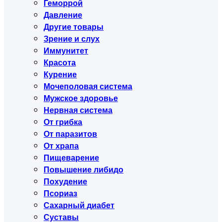
Геморрой
Давление
Другие товары
Зрение и слух
Иммунитет
Красота
Курение
Мочеполовая система
Мужское здоровье
Нервная система
От грибка
От паразитов
От храпа
Пищеварение
Повышение либидо
Похудение
Псориаз
Сахарный диабет
Суставы