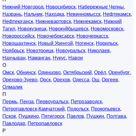
Нижний Новгород
,
Новосибирск
,
Набережные Челны
,
Назрань
,
Нальчик
,
Находка
,
Невинномысск
,
Нефтекамск
,
Нефтеюганск
,
Нижневартовск
,
Нижнекамск
,
Нижний
Тагил
,
Новокузнецк
,
Новокуйбышевск
,
Новомосковск
,
Новороссийск
,
Новочебоксарск
,
Новочеркасск
,
Новошахтинск
,
Новый Уренгой
,
Ногинск
,
Норильск
,
Ноябрьск
,
Новотроицк
,
Новоуральск
,
Николаев
,
Нахчыван
,
Наманган
,
Нукус
,
Навои
О
Омск
,
Обнинск
,
Одинцово
,
Октябрьский
,
Орёл
,
Оренбург
,
Орехово-Зуево
,
Орск
,
Орехов
,
Одесса
,
Ош
,
Оргеев
,
Олмалик
П
Пермь
,
Пенза
,
Первоуральск
,
Петрозаводск
,
Петропавловск-Камчатский
,
Подольск
,
Прокопьевск
,
Псков
,
Пушкино
,
Пятигорск
,
Павлов
,
Пушкин
,
Полтава
,
Павлодар
,
Петропавловск
Р