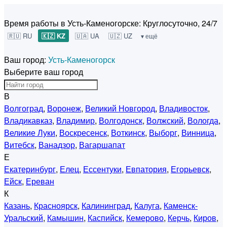
Время работы в Усть-Каменогорске:
Круглосуточно, 24/7
🇷🇺 RU
🇰🇿 KZ
🇺🇦 UA
🇺🇿 UZ
▾ ещё
Ваш город:
Усть-Каменогорск
Выберите ваш город
В
Волгоград
,
Воронеж
,
Великий Новгород
,
Владивосток
,
Владикавказ
,
Владимир
,
Волгодонск
,
Волжский
,
Вологда
,
Великие Луки
,
Воскресенск
,
Воткинск
,
Выборг
,
Винница
,
Витебск
,
Ванадзор
,
Вагаршапат
Е
Екатеринбург
,
Елец
,
Ессентуки
,
Евпатория
,
Егорьевск
,
Ейск
,
Ереван
К
Казань
,
Красноярск
,
Калининград
,
Калуга
,
Каменск-
Уральский
,
Камышин
,
Каспийск
,
Кемерово
,
Керчь
,
Киров
,