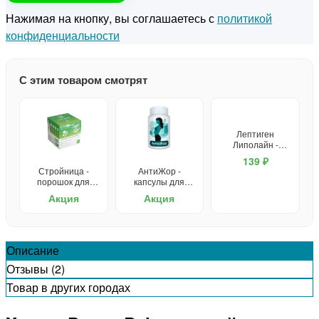
Нажимая на кнопку, вы соглашаетесь с
политикой
конфиденциальности
С этим товаром смотрят
Лептиген
Липолайн -
капсулы для
139 ₽
похудения
Стройница -
АнтиЖор -
порошок для
капсулы для
похудения
похудения
Акция
Акция
Описание
Отзывы (2)
Товар в других городах