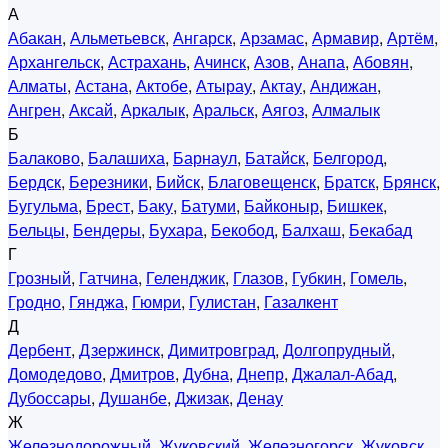
А
Абакан
,
Альметьевск
,
Ангарск
,
Арзамас
,
Армавир
,
Артём
,
Архангельск
,
Астрахань
,
Ачинск
,
Азов
,
Анапа
,
Абовян
,
Алматы
,
Астана
,
Актобе
,
Атырау
,
Актау
,
Андижан
,
Ангрен
,
Аксай
,
Аркалык
,
Аральск
,
Аягоз
,
Алмалык
Б
Балаково
,
Балашиха
,
Барнаул
,
Батайск
,
Белгород
,
Бердск
,
Березники
,
Бийск
,
Благовещенск
,
Братск
,
Брянск
,
Бугульма
,
Брест
,
Баку
,
Батуми
,
Байконыр
,
Бишкек
,
Бельцы
,
Бендеры
,
Бухара
,
Бекобод
,
Балхаш
,
Бекабад
Г
Грозный
,
Гатчина
,
Геленджик
,
Глазов
,
Губкин
,
Гомель
,
Гродно
,
Гянджа
,
Гюмри
,
Гулистан
,
Газалкент
Д
Дербент
,
Дзержинск
,
Димитровград
,
Долгопрудный
,
Домодедово
,
Дмитров
,
Дубна
,
Днепр
,
Джалал-Абад
,
Дубоссары
,
Душанбе
,
Джизак
,
Денау
Ж
Железнодорожный
,
Жуковский
,
Железногорск
,
Жуковск
,