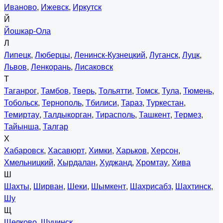
Иваново
,
Ижевск
,
Иркутск
Й
Йошкар-Ола
Л
Липецк
,
Люберцы
,
Ленинск-Кузнецкий
,
Луганск
,
Луцк
,
Львов
,
Ленкорань
,
Лисаковск
Т
Таганрог
,
Тамбов
,
Тверь
,
Тольятти
,
Томск
,
Тула
,
Тюмень
,
Тобольск
,
Тернополь
,
Тбилиси
,
Тараз
,
Туркестан
,
Темиртау
,
Талдыкорган
,
Тирасполь
,
Ташкент
,
Термез
,
Тайынша
,
Талгар
Х
Хабаровск
,
Хасавюрт
,
Химки
,
Харьков
,
Херсон
,
Хмельницкий
,
Хырдалан
,
Худжанд
,
Хромтау
,
Хива
Ш
Шахты
,
Ширван
,
Шеки
,
Шымкент
,
Шахрисабз
,
Шахтинск
,
Шу
Щ
Щелково
,
Щучинск