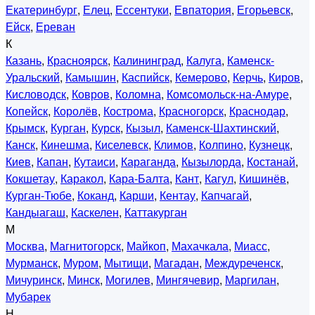
Екатеринбург
,
Елец
,
Ессентуки
,
Евпатория
,
Егорьевск
,
Ейск
,
Ереван
К
Казань
,
Красноярск
,
Калининград
,
Калуга
,
Каменск-
Уральский
,
Камышин
,
Каспийск
,
Кемерово
,
Керчь
,
Киров
,
Кисловодск
,
Ковров
,
Коломна
,
Комсомольск-на-Амуре
,
Копейск
,
Королёв
,
Кострома
,
Красногорск
,
Краснодар
,
Крымск
,
Курган
,
Курск
,
Кызыл
,
Каменск-Шахтинский
,
Канск
,
Кинешма
,
Киселевск
,
Климов
,
Колпино
,
Кузнецк
,
Киев
,
Капан
,
Кутаиси
,
Караганда
,
Кызылорда
,
Костанай
,
Кокшетау
,
Каракол
,
Кара-Балта
,
Кант
,
Кагул
,
Кишинёв
,
Курган-Тюбе
,
Коканд
,
Карши
,
Кентау
,
Капчагай
,
Кандыагаш
,
Каскелен
,
Каттакурган
М
Москва
,
Магнитогорск
,
Майкоп
,
Махачкала
,
Миасс
,
Мурманск
,
Муром
,
Мытищи
,
Магадан
,
Междуреченск
,
Мичуринск
,
Минск
,
Могилев
,
Мингячевир
,
Маргилан
,
Мубарек
Н