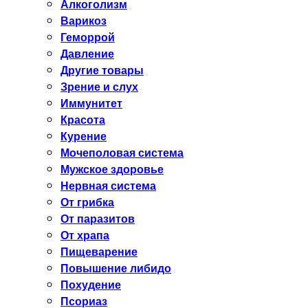
Алкоголизм
Варикоз
Геморрой
Давление
Другие товары
Зрение и слух
Иммунитет
Красота
Курение
Мочеполовая система
Мужское здоровье
Нервная система
От грибка
От паразитов
От храпа
Пищеварение
Повышение либидо
Похудение
Псориаз