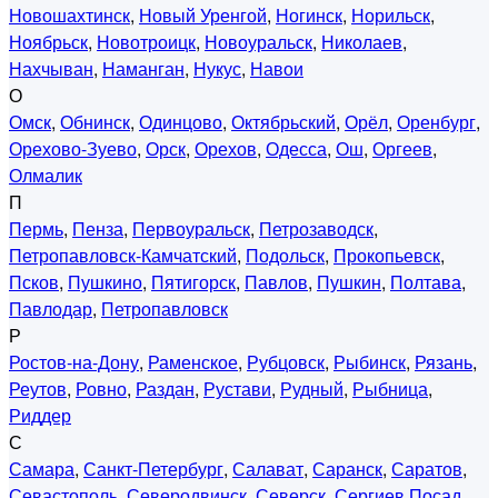
Новошахтинск
,
Новый Уренгой
,
Ногинск
,
Норильск
,
Ноябрьск
,
Новотроицк
,
Новоуральск
,
Николаев
,
Нахчыван
,
Наманган
,
Нукус
,
Навои
О
Омск
,
Обнинск
,
Одинцово
,
Октябрьский
,
Орёл
,
Оренбург
,
Орехово-Зуево
,
Орск
,
Орехов
,
Одесса
,
Ош
,
Оргеев
,
Олмалик
П
Пермь
,
Пенза
,
Первоуральск
,
Петрозаводск
,
Петропавловск-Камчатский
,
Подольск
,
Прокопьевск
,
Псков
,
Пушкино
,
Пятигорск
,
Павлов
,
Пушкин
,
Полтава
,
Павлодар
,
Петропавловск
Р
Ростов-на-Дону
,
Раменское
,
Рубцовск
,
Рыбинск
,
Рязань
,
Реутов
,
Ровно
,
Раздан
,
Рустави
,
Рудный
,
Рыбница
,
Риддер
С
Самара
,
Санкт-Петербург
,
Салават
,
Саранск
,
Саратов
,
Севастополь
,
Северодвинск
,
Северск
,
Сергиев Посад
,