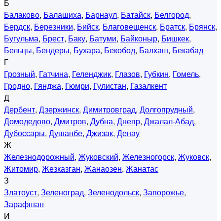
Б
Балаково
,
Балашиха
,
Барнаул
,
Батайск
,
Белгород
,
Бердск
,
Березники
,
Бийск
,
Благовещенск
,
Братск
,
Брянск
,
Бугульма
,
Брест
,
Баку
,
Батуми
,
Байконыр
,
Бишкек
,
Бельцы
,
Бендеры
,
Бухара
,
Бекобод
,
Балхаш
,
Бекабад
Г
Грозный
,
Гатчина
,
Геленджик
,
Глазов
,
Губкин
,
Гомель
,
Гродно
,
Гянджа
,
Гюмри
,
Гулистан
,
Газалкент
Д
Дербент
,
Дзержинск
,
Димитровград
,
Долгопрудный
,
Домодедово
,
Дмитров
,
Дубна
,
Днепр
,
Джалал-Абад
,
Дубоссары
,
Душанбе
,
Джизак
,
Денау
Ж
Железнодорожный
,
Жуковский
,
Железногорск
,
Жуковск
,
Житомир
,
Жезказган
,
Жанаозен
,
Жанатас
З
Златоуст
,
Зеленоград
,
Зеленодольск
,
Запорожье
,
Зарафшан
И