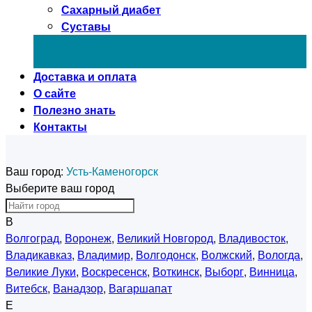
Сахарный диабет
Суставы
Доставка и оплата
О сайте
Полезно знать
Контакты
Ваш город:
Усть-Каменогорск
Выберите ваш город
В
Волгоград
,
Воронеж
,
Великий Новгород
,
Владивосток
,
Владикавказ
,
Владимир
,
Волгодонск
,
Волжский
,
Вологда
,
Великие Луки
,
Воскресенск
,
Воткинск
,
Выборг
,
Винница
,
Витебск
,
Ванадзор
,
Вагаршапат
Е