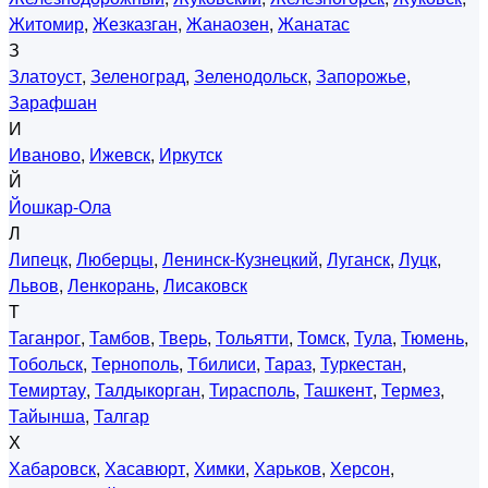
Житомир
,
Жезказган
,
Жанаозен
,
Жанатас
З
Златоуст
,
Зеленоград
,
Зеленодольск
,
Запорожье
,
Зарафшан
И
Иваново
,
Ижевск
,
Иркутск
Й
Йошкар-Ола
Л
Липецк
,
Люберцы
,
Ленинск-Кузнецкий
,
Луганск
,
Луцк
,
Львов
,
Ленкорань
,
Лисаковск
Т
Таганрог
,
Тамбов
,
Тверь
,
Тольятти
,
Томск
,
Тула
,
Тюмень
,
Тобольск
,
Тернополь
,
Тбилиси
,
Тараз
,
Туркестан
,
Темиртау
,
Талдыкорган
,
Тирасполь
,
Ташкент
,
Термез
,
Тайынша
,
Талгар
Х
Хабаровск
,
Хасавюрт
,
Химки
,
Харьков
,
Херсон
,