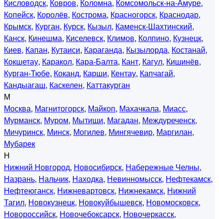
Кисловодск
,
Ковров
,
Коломна
,
Комсомольск-на-Амуре
,
Копейск
,
Королёв
,
Кострома
,
Красногорск
,
Краснодар
,
Крымск
,
Курган
,
Курск
,
Кызыл
,
Каменск-Шахтинский
,
Канск
,
Кинешма
,
Киселевск
,
Климов
,
Колпино
,
Кузнецк
,
Киев
,
Капан
,
Кутаиси
,
Караганда
,
Кызылорда
,
Костанай
,
Кокшетау
,
Каракол
,
Кара-Балта
,
Кант
,
Кагул
,
Кишинёв
,
Курган-Тюбе
,
Коканд
,
Карши
,
Кентау
,
Капчагай
,
Кандыагаш
,
Каскелен
,
Каттакурган
М
Москва
,
Магнитогорск
,
Майкоп
,
Махачкала
,
Миасс
,
Мурманск
,
Муром
,
Мытищи
,
Магадан
,
Междуреченск
,
Мичуринск
,
Минск
,
Могилев
,
Мингячевир
,
Маргилан
,
Мубарек
Н
Нижний Новгород
,
Новосибирск
,
Набережные Челны
,
Назрань
,
Нальчик
,
Находка
,
Невинномысск
,
Нефтекамск
,
Нефтеюганск
,
Нижневартовск
,
Нижнекамск
,
Нижний
Тагил
,
Новокузнецк
,
Новокуйбышевск
,
Новомосковск
,
Новороссийск
,
Новочебоксарск
,
Новочеркасск
,