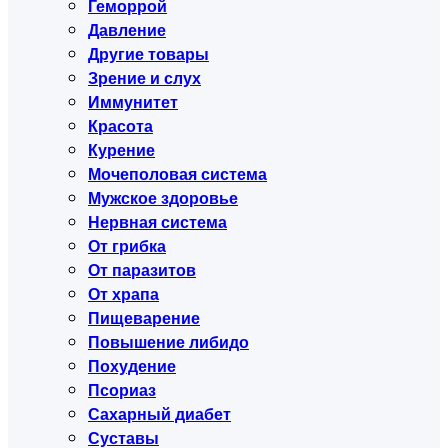
Геморрой
Давление
Другие товары
Зрение и слух
Иммунитет
Красота
Курение
Мочеполовая система
Мужское здоровье
Нервная система
От грибка
От паразитов
От храпа
Пищеварение
Повышение либидо
Похудение
Псориаз
Сахарный диабет
Суставы