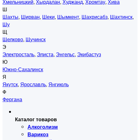
Хмельницкий
,
Хырдалан
,
Худжанд
,
Хромтау
,
Хива
Ш
Шахты
,
Ширван
,
Шеки
,
Шымкент
,
Шахрисабз
,
Шахтинск
,
Шу
Щ
Щелково
,
Щучинск
Э
Электросталь
,
Элиста
,
Энгельс
,
Экибастуз
Ю
Южно-Сахалинск
Я
Якутск
,
Ярославль
,
Янгиюль
Ф
Фергана
Каталог товаров
Алкоголизм
Варикоз