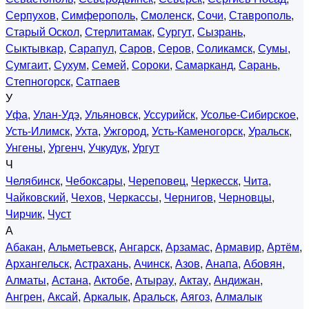
Серпухов
,
Симферополь
,
Смоленск
,
Сочи
,
Ставрополь
,
Старый Оскол
,
Стерлитамак
,
Сургут
,
Сызрань
,
Сыктывкар
,
Сарапул
,
Саров
,
Серов
,
Соликамск
,
Сумы
,
Сумгаит
,
Сухум
,
Семей
,
Сороки
,
Самарканд
,
Сарань
,
Степногорск
,
Сатпаев
У
Уфа
,
Улан-Удэ
,
Ульяновск
,
Уссурийск
,
Усолье-Сибирское
,
Усть-Илимск
,
Ухта
,
Ужгород
,
Усть-Каменогорск
,
Уральск
,
Унгены
,
Ургенч
,
Учкудук
,
Ургут
Ч
Челябинск
,
Чебоксары
,
Череповец
,
Черкесск
,
Чита
,
Чайковский
,
Чехов
,
Черкассы
,
Чернигов
,
Черновцы
,
Чирчик
,
Чуст
А
Абакан
,
Альметьевск
,
Ангарск
,
Арзамас
,
Армавир
,
Артём
,
Архангельск
,
Астрахань
,
Ачинск
,
Азов
,
Анапа
,
Абовян
,
Алматы
,
Астана
,
Актобе
,
Атырау
,
Актау
,
Андижан
,
Ангрен
,
Аксай
,
Аркалык
,
Аральск
,
Аягоз
,
Алмалык