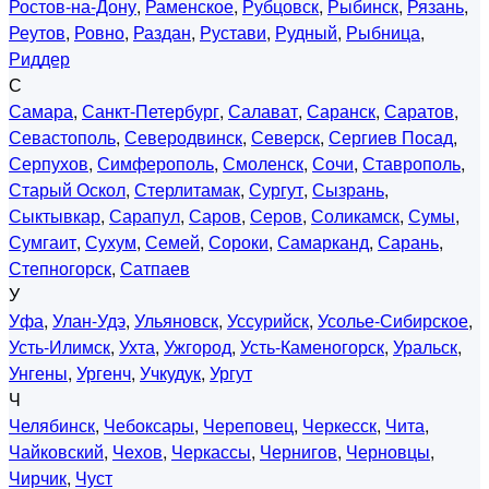
Ростов-на-Дону
,
Раменское
,
Рубцовск
,
Рыбинск
,
Рязань
,
Реутов
,
Ровно
,
Раздан
,
Рустави
,
Рудный
,
Рыбница
,
Риддер
С
Самара
,
Санкт-Петербург
,
Салават
,
Саранск
,
Саратов
,
Севастополь
,
Северодвинск
,
Северск
,
Сергиев Посад
,
Серпухов
,
Симферополь
,
Смоленск
,
Сочи
,
Ставрополь
,
Старый Оскол
,
Стерлитамак
,
Сургут
,
Сызрань
,
Сыктывкар
,
Сарапул
,
Саров
,
Серов
,
Соликамск
,
Сумы
,
Сумгаит
,
Сухум
,
Семей
,
Сороки
,
Самарканд
,
Сарань
,
Степногорск
,
Сатпаев
У
Уфа
,
Улан-Удэ
,
Ульяновск
,
Уссурийск
,
Усолье-Сибирское
,
Усть-Илимск
,
Ухта
,
Ужгород
,
Усть-Каменогорск
,
Уральск
,
Унгены
,
Ургенч
,
Учкудук
,
Ургут
Ч
Челябинск
,
Чебоксары
,
Череповец
,
Черкесск
,
Чита
,
Чайковский
,
Чехов
,
Черкассы
,
Чернигов
,
Черновцы
,
Чирчик
,
Чуст