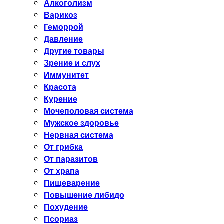
Алкоголизм
Варикоз
Геморрой
Давление
Другие товары
Зрение и слух
Иммунитет
Красота
Курение
Мочеполовая система
Мужское здоровье
Нервная система
От грибка
От паразитов
От храпа
Пищеварение
Повышение либидо
Похудение
Псориаз