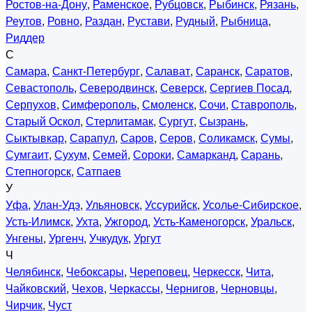
Ростов-на-Дону
,
Раменское
,
Рубцовск
,
Рыбинск
,
Рязань
,
Реутов
,
Ровно
,
Раздан
,
Рустави
,
Рудный
,
Рыбница
,
Риддер
С
Самара
,
Санкт-Петербург
,
Салават
,
Саранск
,
Саратов
,
Севастополь
,
Северодвинск
,
Северск
,
Сергиев Посад
,
Серпухов
,
Симферополь
,
Смоленск
,
Сочи
,
Ставрополь
,
Старый Оскол
,
Стерлитамак
,
Сургут
,
Сызрань
,
Сыктывкар
,
Сарапул
,
Саров
,
Серов
,
Соликамск
,
Сумы
,
Сумгаит
,
Сухум
,
Семей
,
Сороки
,
Самарканд
,
Сарань
,
Степногорск
,
Сатпаев
У
Уфа
,
Улан-Удэ
,
Ульяновск
,
Уссурийск
,
Усолье-Сибирское
,
Усть-Илимск
,
Ухта
,
Ужгород
,
Усть-Каменогорск
,
Уральск
,
Унгены
,
Ургенч
,
Учкудук
,
Ургут
Ч
Челябинск
,
Чебоксары
,
Череповец
,
Черкесск
,
Чита
,
Чайковский
,
Чехов
,
Черкассы
,
Чернигов
,
Черновцы
,
Чирчик
,
Чуст