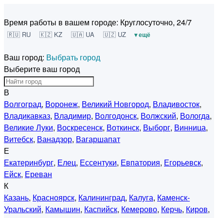
Время работы в вашем городе:
Круглосуточно, 24/7
🇷🇺 RU
🇰🇿 KZ
🇺🇦 UA
🇺🇿 UZ
▾ ещё
Ваш город:
Выбрать город
Выберите ваш город
В
Волгоград
,
Воронеж
,
Великий Новгород
,
Владивосток
,
Владикавказ
,
Владимир
,
Волгодонск
,
Волжский
,
Вологда
,
Великие Луки
,
Воскресенск
,
Воткинск
,
Выборг
,
Винница
,
Витебск
,
Ванадзор
,
Вагаршапат
Е
Екатеринбург
,
Елец
,
Ессентуки
,
Евпатория
,
Егорьевск
,
Ейск
,
Ереван
К
Казань
,
Красноярск
,
Калининград
,
Калуга
,
Каменск-
Уральский
,
Камышин
,
Каспийск
,
Кемерово
,
Керчь
,
Киров
,