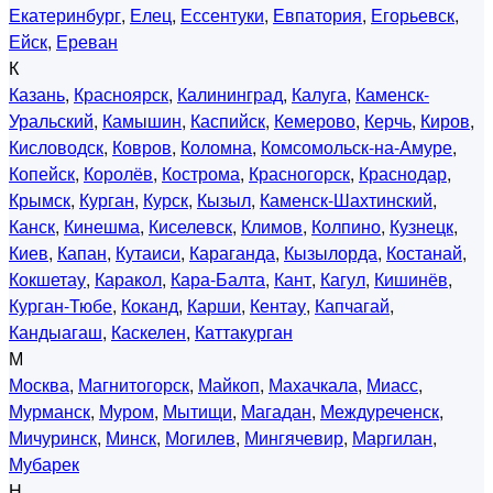
Екатеринбург
,
Елец
,
Ессентуки
,
Евпатория
,
Егорьевск
,
Ейск
,
Ереван
К
Казань
,
Красноярск
,
Калининград
,
Калуга
,
Каменск-
Уральский
,
Камышин
,
Каспийск
,
Кемерово
,
Керчь
,
Киров
,
Кисловодск
,
Ковров
,
Коломна
,
Комсомольск-на-Амуре
,
Копейск
,
Королёв
,
Кострома
,
Красногорск
,
Краснодар
,
Крымск
,
Курган
,
Курск
,
Кызыл
,
Каменск-Шахтинский
,
Канск
,
Кинешма
,
Киселевск
,
Климов
,
Колпино
,
Кузнецк
,
Киев
,
Капан
,
Кутаиси
,
Караганда
,
Кызылорда
,
Костанай
,
Кокшетау
,
Каракол
,
Кара-Балта
,
Кант
,
Кагул
,
Кишинёв
,
Курган-Тюбе
,
Коканд
,
Карши
,
Кентау
,
Капчагай
,
Кандыагаш
,
Каскелен
,
Каттакурган
М
Москва
,
Магнитогорск
,
Майкоп
,
Махачкала
,
Миасс
,
Мурманск
,
Муром
,
Мытищи
,
Магадан
,
Междуреченск
,
Мичуринск
,
Минск
,
Могилев
,
Мингячевир
,
Маргилан
,
Мубарек
Н