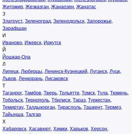
Житомир
,
Жезказган
,
Жанаозен
,
Жанатас
З
Златоуст
,
Зеленоград
,
Зеленодольск
,
Запорожье
,
Зарафшан
И
Иваново
,
Ижевск
,
Иркутск
Й
Йошкар-Ола
Л
Липецк
,
Люберцы
,
Ленинск-Кузнецкий
,
Луганск
,
Луцк
,
Львов
,
Ленкорань
,
Лисаковск
Т
Таганрог
,
Тамбов
,
Тверь
,
Тольятти
,
Томск
,
Тула
,
Тюмень
,
Тобольск
,
Тернополь
,
Тбилиси
,
Тараз
,
Туркестан
,
Темиртау
,
Талдыкорган
,
Тирасполь
,
Ташкент
,
Термез
,
Тайынша
,
Талгар
Х
Хабаровск
,
Хасавюрт
,
Химки
,
Харьков
,
Херсон
,