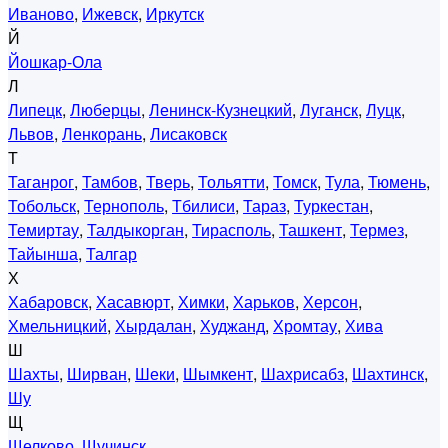
Иваново
,
Ижевск
,
Иркутск
Й
Йошкар-Ола
Л
Липецк
,
Люберцы
,
Ленинск-Кузнецкий
,
Луганск
,
Луцк
,
Львов
,
Ленкорань
,
Лисаковск
Т
Таганрог
,
Тамбов
,
Тверь
,
Тольятти
,
Томск
,
Тула
,
Тюмень
,
Тобольск
,
Тернополь
,
Тбилиси
,
Тараз
,
Туркестан
,
Темиртау
,
Талдыкорган
,
Тирасполь
,
Ташкент
,
Термез
,
Тайынша
,
Талгар
Х
Хабаровск
,
Хасавюрт
,
Химки
,
Харьков
,
Херсон
,
Хмельницкий
,
Хырдалан
,
Худжанд
,
Хромтау
,
Хива
Ш
Шахты
,
Ширван
,
Шеки
,
Шымкент
,
Шахрисабз
,
Шахтинск
,
Шу
Щ
Щелково
,
Щучинск