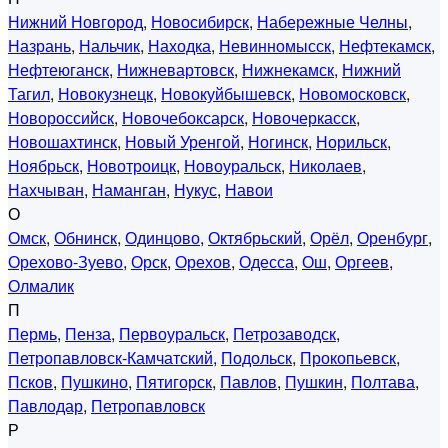
Нижний Новгород
,
Новосибирск
,
Набережные Челны
,
Назрань
,
Нальчик
,
Находка
,
Невинномысск
,
Нефтекамск
,
Нефтеюганск
,
Нижневартовск
,
Нижнекамск
,
Нижний
Тагил
,
Новокузнецк
,
Новокуйбышевск
,
Новомосковск
,
Новороссийск
,
Новочебоксарск
,
Новочеркасск
,
Новошахтинск
,
Новый Уренгой
,
Ногинск
,
Норильск
,
Ноябрьск
,
Новотроицк
,
Новоуральск
,
Николаев
,
Нахчыван
,
Наманган
,
Нукус
,
Навои
О
Омск
,
Обнинск
,
Одинцово
,
Октябрьский
,
Орёл
,
Оренбург
,
Орехово-Зуево
,
Орск
,
Орехов
,
Одесса
,
Ош
,
Оргеев
,
Олмалик
П
Пермь
,
Пенза
,
Первоуральск
,
Петрозаводск
,
Петропавловск-Камчатский
,
Подольск
,
Прокопьевск
,
Псков
,
Пушкино
,
Пятигорск
,
Павлов
,
Пушкин
,
Полтава
,
Павлодар
,
Петропавловск
Р