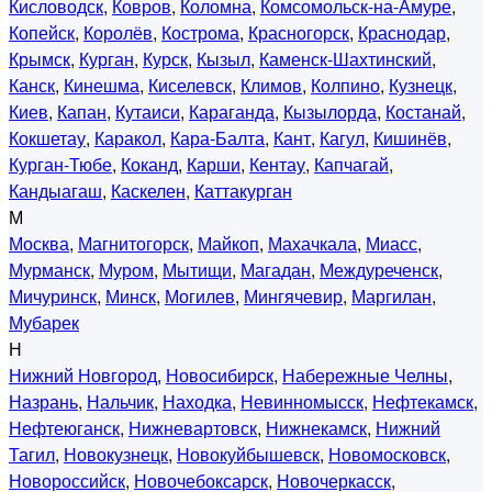
Кисловодск
,
Ковров
,
Коломна
,
Комсомольск-на-Амуре
,
Копейск
,
Королёв
,
Кострома
,
Красногорск
,
Краснодар
,
Крымск
,
Курган
,
Курск
,
Кызыл
,
Каменск-Шахтинский
,
Канск
,
Кинешма
,
Киселевск
,
Климов
,
Колпино
,
Кузнецк
,
Киев
,
Капан
,
Кутаиси
,
Караганда
,
Кызылорда
,
Костанай
,
Кокшетау
,
Каракол
,
Кара-Балта
,
Кант
,
Кагул
,
Кишинёв
,
Курган-Тюбе
,
Коканд
,
Карши
,
Кентау
,
Капчагай
,
Кандыагаш
,
Каскелен
,
Каттакурган
М
Москва
,
Магнитогорск
,
Майкоп
,
Махачкала
,
Миасс
,
Мурманск
,
Муром
,
Мытищи
,
Магадан
,
Междуреченск
,
Мичуринск
,
Минск
,
Могилев
,
Мингячевир
,
Маргилан
,
Мубарек
Н
Нижний Новгород
,
Новосибирск
,
Набережные Челны
,
Назрань
,
Нальчик
,
Находка
,
Невинномысск
,
Нефтекамск
,
Нефтеюганск
,
Нижневартовск
,
Нижнекамск
,
Нижний
Тагил
,
Новокузнецк
,
Новокуйбышевск
,
Новомосковск
,
Новороссийск
,
Новочебоксарск
,
Новочеркасск
,