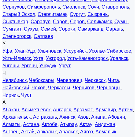
Серпухов
,
Симферополь
,
Смоленск
,
Сочи
,
Ставрополь
,
Старый Оскол
,
Стерлитамак
,
Сургут
,
Сызрань
,
Сыктывкар
,
Сарапул
,
Саров
,
Серов
,
Соликамск
,
Сумы
,
Сумгаит
,
Сухум
,
Семей
,
Сороки
,
Самарканд
,
Сарань
,
Степногорск
,
Сатпаев
У
Уфа
,
Улан-Удэ
,
Ульяновск
,
Уссурийск
,
Усолье-Сибирское
,
Усть-Илимск
,
Ухта
,
Ужгород
,
Усть-Каменогорск
,
Уральск
,
Унгены
,
Ургенч
,
Учкудук
,
Ургут
Ч
Челябинск
,
Чебоксары
,
Череповец
,
Черкесск
,
Чита
,
Чайковский
,
Чехов
,
Черкассы
,
Чернигов
,
Черновцы
,
Чирчик
,
Чуст
А
Абакан
,
Альметьевск
,
Ангарск
,
Арзамас
,
Армавир
,
Артём
,
Архангельск
,
Астрахань
,
Ачинск
,
Азов
,
Анапа
,
Абовян
,
Алматы
,
Астана
,
Актобе
,
Атырау
,
Актау
,
Андижан
,
Ангрен
,
Аксай
,
Аркалык
,
Аральск
,
Аягоз
,
Алмалык