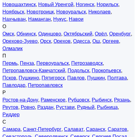
Новошахтинск
,
Новый Уренгой
,
Ногинск
,
Норильск
,
Ноябрьск
,
Новотроицк
,
Новоуральск
,
Николаев
,
Нахчыван
,
Наманган
,
Нукус
,
Навои
О
Омск
,
Обнинск
,
Одинцово
,
Октябрьский
,
Орёл
,
Оренбург
,
Орехово-Зуево
,
Орск
,
Орехов
,
Одесса
,
Ош
,
Оргеев
,
Олмалик
П
Пермь
,
Пенза
,
Первоуральск
,
Петрозаводск
,
Петропавловск-Камчатский
,
Подольск
,
Прокопьевск
,
Псков
,
Пушкино
,
Пятигорск
,
Павлов
,
Пушкин
,
Полтава
,
Павлодар
,
Петропавловск
Р
Ростов-на-Дону
,
Раменское
,
Рубцовск
,
Рыбинск
,
Рязань
,
Реутов
,
Ровно
,
Раздан
,
Рустави
,
Рудный
,
Рыбница
,
Риддер
С
Самара
,
Санкт-Петербург
,
Салават
,
Саранск
,
Саратов
,
Севастополь
,
Северодвинск
,
Северск
,
Сергиев Посад
,