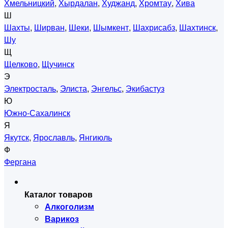
Хмельницкий
,
Хырдалан
,
Худжанд
,
Хромтау
,
Хива
Ш
Шахты
,
Ширван
,
Шеки
,
Шымкент
,
Шахрисабз
,
Шахтинск
,
Шу
Щ
Щелково
,
Щучинск
Э
Электросталь
,
Элиста
,
Энгельс
,
Экибастуз
Ю
Южно-Сахалинск
Я
Якутск
,
Ярославль
,
Янгиюль
Ф
Фергана
Каталог товаров
Алкоголизм
Варикоз