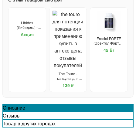
Libidex
(Либидекс) -
капсулы от
Акция
простатита и для
Erectol FORTE
потенции
(Эректол Форте) -
средство для
45 Br
потенции
The Touro -
капсулы для
потенции
139 ₽
Описание
Отзывы
Товар в других городах