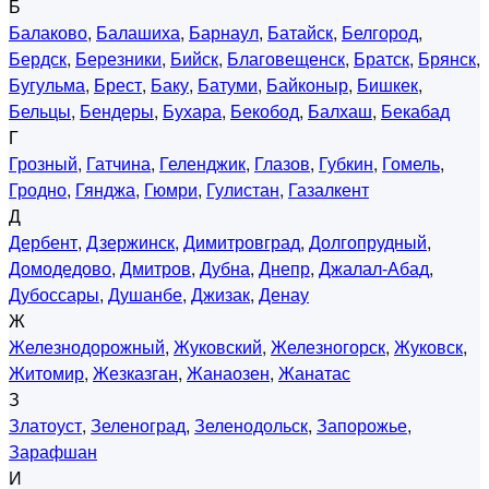
Б
Балаково
,
Балашиха
,
Барнаул
,
Батайск
,
Белгород
,
Бердск
,
Березники
,
Бийск
,
Благовещенск
,
Братск
,
Брянск
,
Бугульма
,
Брест
,
Баку
,
Батуми
,
Байконыр
,
Бишкек
,
Бельцы
,
Бендеры
,
Бухара
,
Бекобод
,
Балхаш
,
Бекабад
Г
Грозный
,
Гатчина
,
Геленджик
,
Глазов
,
Губкин
,
Гомель
,
Гродно
,
Гянджа
,
Гюмри
,
Гулистан
,
Газалкент
Д
Дербент
,
Дзержинск
,
Димитровград
,
Долгопрудный
,
Домодедово
,
Дмитров
,
Дубна
,
Днепр
,
Джалал-Абад
,
Дубоссары
,
Душанбе
,
Джизак
,
Денау
Ж
Железнодорожный
,
Жуковский
,
Железногорск
,
Жуковск
,
Житомир
,
Жезказган
,
Жанаозен
,
Жанатас
З
Златоуст
,
Зеленоград
,
Зеленодольск
,
Запорожье
,
Зарафшан
И