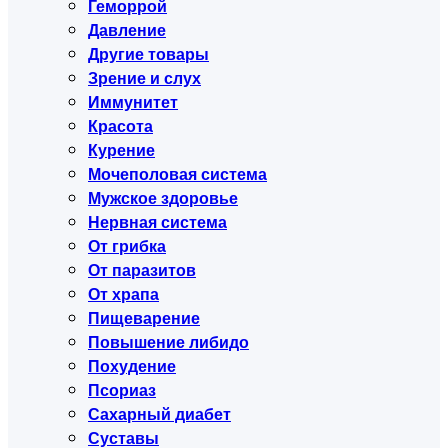
Геморрой
Давление
Другие товары
Зрение и слух
Иммунитет
Красота
Курение
Мочеполовая система
Мужское здоровье
Нервная система
От грибка
От паразитов
От храпа
Пищеварение
Повышение либидо
Похудение
Псориаз
Сахарный диабет
Суставы