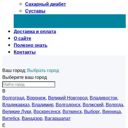
Сахарный диабет
Суставы
Доставка и оплата
О сайте
Полезно знать
Контакты
Ваш город:
Выбрать город
Выберите ваш город
В
Волгоград
,
Воронеж
,
Великий Новгород
,
Владивосток
,
Владикавказ
,
Владимир
,
Волгодонск
,
Волжский
,
Вологда
,
Великие Луки
,
Воскресенск
,
Воткинск
,
Выборг
,
Винница
,
Витебск
,
Ванадзор
,
Вагаршапат
Е