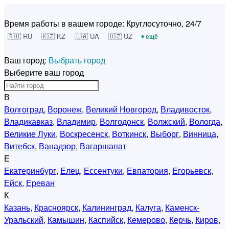
Время работы в вашем городе:
Круглосуточно, 24/7
🇷🇺 RU
🇰🇿 KZ
🇺🇦 UA
🇺🇿 UZ
▾ ещё
Ваш город:
Выбрать город
Выберите ваш город
В
Волгоград
,
Воронеж
,
Великий Новгород
,
Владивосток
,
Владикавказ
,
Владимир
,
Волгодонск
,
Волжский
,
Вологда
,
Великие Луки
,
Воскресенск
,
Воткинск
,
Выборг
,
Винница
,
Витебск
,
Ванадзор
,
Вагаршапат
Е
Екатеринбург
,
Елец
,
Ессентуки
,
Евпатория
,
Егорьевск
,
Ейск
,
Ереван
К
Казань
,
Красноярск
,
Калининград
,
Калуга
,
Каменск-
Уральский
,
Камышин
,
Каспийск
,
Кемерово
,
Керчь
,
Киров
,