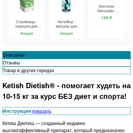
Лептиген
Липолайн -
капсулы для
139 ₽
похудения
Стройница -
АнтиЖор -
порошок для
капсулы для
похудения
похудения
Акция
Акция
Описание
Отзывы
Товар в других городах
Ketish Dietish® - помогает худеть на
10-15 кг за курс БЕЗ диет и спорта!
Инструкция
показать
Кетиш Диетиш — созданный недавно
высокоэффективный препарат, который предназначен