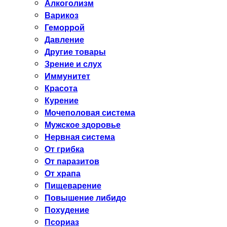
Алкоголизм
Варикоз
Геморрой
Давление
Другие товары
Зрение и слух
Иммунитет
Красота
Курение
Мочеполовая система
Мужское здоровье
Нервная система
От грибка
От паразитов
От храпа
Пищеварение
Повышение либидо
Похудение
Псориаз