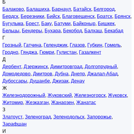
Б
Балаково
,
Балашиха
,
Барнаул
,
Батайск
,
Белгород
,
Бердск
,
Березники
,
Бийск
,
Благовещенск
,
Братск
,
Брянск
,
Бугульма
,
Брест
,
Баку
,
Батуми
,
Байконыр
,
Бишкек
,
Бельцы
,
Бендеры
,
Бухара
,
Бекобод
,
Балхаш
,
Бекабад
Г
Грозный
,
Гатчина
,
Геленджик
,
Глазов
,
Губкин
,
Гомель
,
Гродно
,
Гянджа
,
Гюмри
,
Гулистан
,
Газалкент
Д
Дербент
,
Дзержинск
,
Димитровград
,
Долгопрудный
,
Домодедово
,
Дмитров
,
Дубна
,
Днепр
,
Джалал-Абад
,
Дубоссары
,
Душанбе
,
Джизак
,
Денау
Ж
Железнодорожный
,
Жуковский
,
Железногорск
,
Жуковск
,
Житомир
,
Жезказган
,
Жанаозен
,
Жанатас
З
Златоуст
,
Зеленоград
,
Зеленодольск
,
Запорожье
,
Зарафшан
И