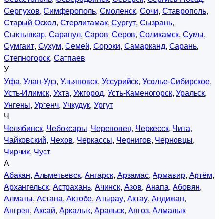
Серпухов
,
Симферополь
,
Смоленск
,
Сочи
,
Ставрополь
,
Старый Оскол
,
Стерлитамак
,
Сургут
,
Сызрань
,
Сыктывкар
,
Сарапул
,
Саров
,
Серов
,
Соликамск
,
Сумы
,
Сумгаит
,
Сухум
,
Семей
,
Сороки
,
Самарканд
,
Сарань
,
Степногорск
,
Сатпаев
У
Уфа
,
Улан-Удэ
,
Ульяновск
,
Уссурийск
,
Усолье-Сибирское
,
Усть-Илимск
,
Ухта
,
Ужгород
,
Усть-Каменогорск
,
Уральск
,
Унгены
,
Ургенч
,
Учкудук
,
Ургут
Ч
Челябинск
,
Чебоксары
,
Череповец
,
Черкесск
,
Чита
,
Чайковский
,
Чехов
,
Черкассы
,
Чернигов
,
Черновцы
,
Чирчик
,
Чуст
А
Абакан
,
Альметьевск
,
Ангарск
,
Арзамас
,
Армавир
,
Артём
,
Архангельск
,
Астрахань
,
Ачинск
,
Азов
,
Анапа
,
Абовян
,
Алматы
,
Астана
,
Актобе
,
Атырау
,
Актау
,
Андижан
,
Ангрен
,
Аксай
,
Аркалык
,
Аральск
,
Аягоз
,
Алмалык