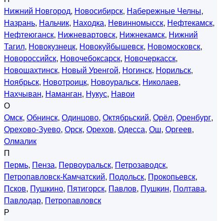
Нижний Новгород
,
Новосибирск
,
Набережные Челны
,
Назрань
,
Нальчик
,
Находка
,
Невинномысск
,
Нефтекамск
,
Нефтеюганск
,
Нижневартовск
,
Нижнекамск
,
Нижний
Тагил
,
Новокузнецк
,
Новокуйбышевск
,
Новомосковск
,
Новороссийск
,
Новочебоксарск
,
Новочеркасск
,
Новошахтинск
,
Новый Уренгой
,
Ногинск
,
Норильск
,
Ноябрьск
,
Новотроицк
,
Новоуральск
,
Николаев
,
Нахчыван
,
Наманган
,
Нукус
,
Навои
О
Омск
,
Обнинск
,
Одинцово
,
Октябрьский
,
Орёл
,
Оренбург
,
Орехово-Зуево
,
Орск
,
Орехов
,
Одесса
,
Ош
,
Оргеев
,
Олмалик
П
Пермь
,
Пенза
,
Первоуральск
,
Петрозаводск
,
Петропавловск-Камчатский
,
Подольск
,
Прокопьевск
,
Псков
,
Пушкино
,
Пятигорск
,
Павлов
,
Пушкин
,
Полтава
,
Павлодар
,
Петропавловск
Р