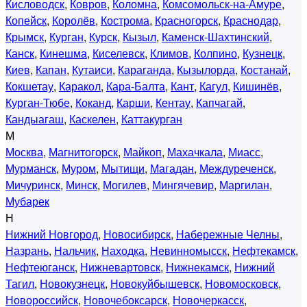
Кисловодск
,
Ковров
,
Коломна
,
Комсомольск-на-Амуре
,
Копейск
,
Королёв
,
Кострома
,
Красногорск
,
Краснодар
,
Крымск
,
Курган
,
Курск
,
Кызыл
,
Каменск-Шахтинский
,
Канск
,
Кинешма
,
Киселевск
,
Климов
,
Колпино
,
Кузнецк
,
Киев
,
Капан
,
Кутаиси
,
Караганда
,
Кызылорда
,
Костанай
,
Кокшетау
,
Каракол
,
Кара-Балта
,
Кант
,
Кагул
,
Кишинёв
,
Курган-Тюбе
,
Коканд
,
Карши
,
Кентау
,
Капчагай
,
Кандыагаш
,
Каскелен
,
Каттакурган
М
Москва
,
Магнитогорск
,
Майкоп
,
Махачкала
,
Миасс
,
Мурманск
,
Муром
,
Мытищи
,
Магадан
,
Междуреченск
,
Мичуринск
,
Минск
,
Могилев
,
Мингячевир
,
Маргилан
,
Мубарек
Н
Нижний Новгород
,
Новосибирск
,
Набережные Челны
,
Назрань
,
Нальчик
,
Находка
,
Невинномысск
,
Нефтекамск
,
Нефтеюганск
,
Нижневартовск
,
Нижнекамск
,
Нижний
Тагил
,
Новокузнецк
,
Новокуйбышевск
,
Новомосковск
,
Новороссийск
,
Новочебоксарск
,
Новочеркасск
,