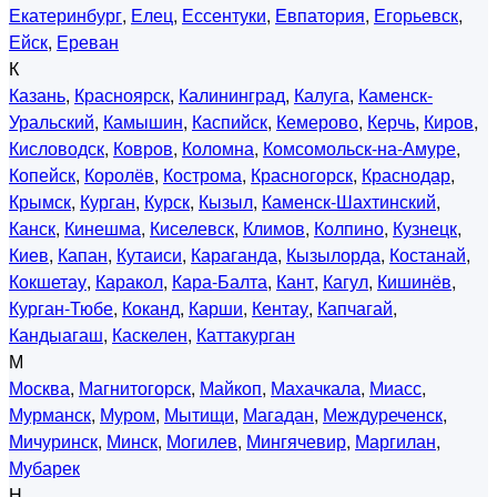
Екатеринбург
,
Елец
,
Ессентуки
,
Евпатория
,
Егорьевск
,
Ейск
,
Ереван
К
Казань
,
Красноярск
,
Калининград
,
Калуга
,
Каменск-
Уральский
,
Камышин
,
Каспийск
,
Кемерово
,
Керчь
,
Киров
,
Кисловодск
,
Ковров
,
Коломна
,
Комсомольск-на-Амуре
,
Копейск
,
Королёв
,
Кострома
,
Красногорск
,
Краснодар
,
Крымск
,
Курган
,
Курск
,
Кызыл
,
Каменск-Шахтинский
,
Канск
,
Кинешма
,
Киселевск
,
Климов
,
Колпино
,
Кузнецк
,
Киев
,
Капан
,
Кутаиси
,
Караганда
,
Кызылорда
,
Костанай
,
Кокшетау
,
Каракол
,
Кара-Балта
,
Кант
,
Кагул
,
Кишинёв
,
Курган-Тюбе
,
Коканд
,
Карши
,
Кентау
,
Капчагай
,
Кандыагаш
,
Каскелен
,
Каттакурган
М
Москва
,
Магнитогорск
,
Майкоп
,
Махачкала
,
Миасс
,
Мурманск
,
Муром
,
Мытищи
,
Магадан
,
Междуреченск
,
Мичуринск
,
Минск
,
Могилев
,
Мингячевир
,
Маргилан
,
Мубарек
Н