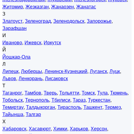
Житомир
,
Жезказган
,
Жанаозен
,
Жанатас
З
Златоуст
,
Зеленоград
,
Зеленодольск
,
Запорожье
,
Зарафшан
И
Иваново
,
Ижевск
,
Иркутск
Й
Йошкар-Ола
Л
Липецк
,
Люберцы
,
Ленинск-Кузнецкий
,
Луганск
,
Луцк
,
Львов
,
Ленкорань
,
Лисаковск
Т
Таганрог
,
Тамбов
,
Тверь
,
Тольятти
,
Томск
,
Тула
,
Тюмень
,
Тобольск
,
Тернополь
,
Тбилиси
,
Тараз
,
Туркестан
,
Темиртау
,
Талдыкорган
,
Тирасполь
,
Ташкент
,
Термез
,
Тайынша
,
Талгар
Х
Хабаровск
,
Хасавюрт
,
Химки
,
Харьков
,
Херсон
,