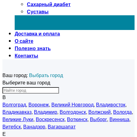
Сахарный диабет
Суставы
Доставка и оплата
О сайте
Полезно знать
Контакты
Ваш город:
Выбрать город
Выберите ваш город
В
Волгоград
,
Воронеж
,
Великий Новгород
,
Владивосток
,
Владикавказ
,
Владимир
,
Волгодонск
,
Волжский
,
Вологда
,
Великие Луки
,
Воскресенск
,
Воткинск
,
Выборг
,
Винница
,
Витебск
,
Ванадзор
,
Вагаршапат
Е