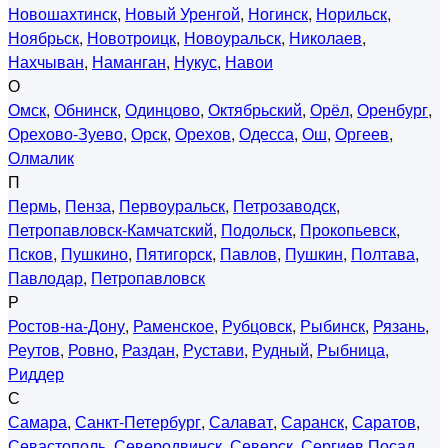
Новошахтинск
,
Новый Уренгой
,
Ногинск
,
Норильск
,
Ноябрьск
,
Новотроицк
,
Новоуральск
,
Николаев
,
Нахчыван
,
Наманган
,
Нукус
,
Навои
О
Омск
,
Обнинск
,
Одинцово
,
Октябрьский
,
Орёл
,
Оренбург
,
Орехово-Зуево
,
Орск
,
Орехов
,
Одесса
,
Ош
,
Оргеев
,
Олмалик
П
Пермь
,
Пенза
,
Первоуральск
,
Петрозаводск
,
Петропавловск-Камчатский
,
Подольск
,
Прокопьевск
,
Псков
,
Пушкино
,
Пятигорск
,
Павлов
,
Пушкин
,
Полтава
,
Павлодар
,
Петропавловск
Р
Ростов-на-Дону
,
Раменское
,
Рубцовск
,
Рыбинск
,
Рязань
,
Реутов
,
Ровно
,
Раздан
,
Рустави
,
Рудный
,
Рыбница
,
Риддер
С
Самара
,
Санкт-Петербург
,
Салават
,
Саранск
,
Саратов
,
Севастополь
,
Северодвинск
,
Северск
,
Сергиев Посад
,