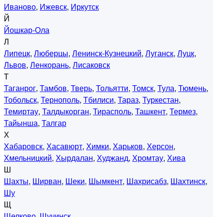
Иваново
,
Ижевск
,
Иркутск
Й
Йошкар-Ола
Л
Липецк
,
Люберцы
,
Ленинск-Кузнецкий
,
Луганск
,
Луцк
,
Львов
,
Ленкорань
,
Лисаковск
Т
Таганрог
,
Тамбов
,
Тверь
,
Тольятти
,
Томск
,
Тула
,
Тюмень
,
Тобольск
,
Тернополь
,
Тбилиси
,
Тараз
,
Туркестан
,
Темиртау
,
Талдыкорган
,
Тирасполь
,
Ташкент
,
Термез
,
Тайынша
,
Талгар
Х
Хабаровск
,
Хасавюрт
,
Химки
,
Харьков
,
Херсон
,
Хмельницкий
,
Хырдалан
,
Худжанд
,
Хромтау
,
Хива
Ш
Шахты
,
Ширван
,
Шеки
,
Шымкент
,
Шахрисабз
,
Шахтинск
,
Шу
Щ
Щелково
,
Щучинск