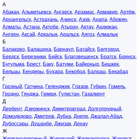
А
Абакан
,
Альметьевск
,
Ангарск
,
Арзамас
,
Армавир
,
Артём
,
Архангельск
,
Астрахань
,
Ачинск
,
Азов
,
Анапа
,
Абовян
,
Алматы
,
Астана
,
Актобе
,
Атырау
,
Актау
,
Андижан
,
Ангрен
,
Аксай
,
Аркалык
,
Аральск
,
Аягоз
,
Алмалык
Б
Балаково
,
Балашиха
,
Барнаул
,
Батайск
,
Белгород
,
Бердск
,
Березники
,
Бийск
,
Благовещенск
,
Братск
,
Брянск
,
Бугульма
,
Брест
,
Баку
,
Батуми
,
Байконыр
,
Бишкек
,
Бельцы
,
Бендеры
,
Бухара
,
Бекобод
,
Балхаш
,
Бекабад
Г
Грозный
,
Гатчина
,
Геленджик
,
Глазов
,
Губкин
,
Гомель
,
Гродно
,
Гянджа
,
Гюмри
,
Гулистан
,
Газалкент
Д
Дербент
,
Дзержинск
,
Димитровград
,
Долгопрудный
,
Домодедово
,
Дмитров
,
Дубна
,
Днепр
,
Джалал-Абад
,
Дубоссары
,
Душанбе
,
Джизак
,
Денау
Ж
Железнодорожный
,
Жуковский
,
Железногорск
,
Жуковск
,