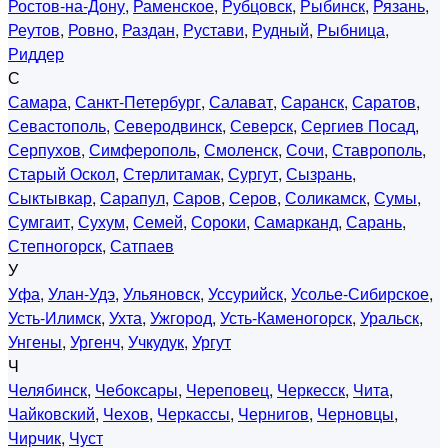
Ростов-на-Дону
,
Раменское
,
Рубцовск
,
Рыбинск
,
Рязань
,
Реутов
,
Ровно
,
Раздан
,
Рустави
,
Рудный
,
Рыбница
,
Риддер
С
Самара
,
Санкт-Петербург
,
Салават
,
Саранск
,
Саратов
,
Севастополь
,
Северодвинск
,
Северск
,
Сергиев Посад
,
Серпухов
,
Симферополь
,
Смоленск
,
Сочи
,
Ставрополь
,
Старый Оскол
,
Стерлитамак
,
Сургут
,
Сызрань
,
Сыктывкар
,
Сарапул
,
Саров
,
Серов
,
Соликамск
,
Сумы
,
Сумгаит
,
Сухум
,
Семей
,
Сороки
,
Самарканд
,
Сарань
,
Степногорск
,
Сатпаев
У
Уфа
,
Улан-Удэ
,
Ульяновск
,
Уссурийск
,
Усолье-Сибирское
,
Усть-Илимск
,
Ухта
,
Ужгород
,
Усть-Каменогорск
,
Уральск
,
Унгены
,
Ургенч
,
Учкудук
,
Ургут
Ч
Челябинск
,
Чебоксары
,
Череповец
,
Черкесск
,
Чита
,
Чайковский
,
Чехов
,
Черкассы
,
Чернигов
,
Черновцы
,
Чирчик
,
Чуст