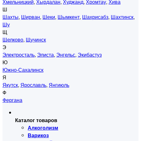
Хмельницкий
,
Хырдалан
,
Худжанд
,
Хромтау
,
Хива
Ш
Шахты
,
Ширван
,
Шеки
,
Шымкент
,
Шахрисабз
,
Шахтинск
,
Шу
Щ
Щелково
,
Щучинск
Э
Электросталь
,
Элиста
,
Энгельс
,
Экибастуз
Ю
Южно-Сахалинск
Я
Якутск
,
Ярославль
,
Янгиюль
Ф
Фергана
Каталог товаров
Алкоголизм
Варикоз