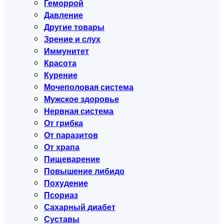
Геморрой
Давление
Другие товары
Зрение и слух
Иммунитет
Красота
Курение
Мочеполовая система
Мужское здоровье
Нервная система
От грибка
От паразитов
От храпа
Пищеварение
Повышение либидо
Похудение
Псориаз
Сахарный диабет
Суставы