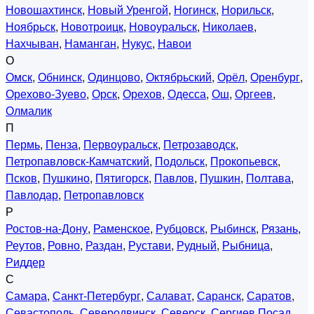
Новошахтинск
,
Новый Уренгой
,
Ногинск
,
Норильск
,
Ноябрьск
,
Новотроицк
,
Новоуральск
,
Николаев
,
Нахчыван
,
Наманган
,
Нукус
,
Навои
О
Омск
,
Обнинск
,
Одинцово
,
Октябрьский
,
Орёл
,
Оренбург
,
Орехово-Зуево
,
Орск
,
Орехов
,
Одесса
,
Ош
,
Оргеев
,
Олмалик
П
Пермь
,
Пенза
,
Первоуральск
,
Петрозаводск
,
Петропавловск-Камчатский
,
Подольск
,
Прокопьевск
,
Псков
,
Пушкино
,
Пятигорск
,
Павлов
,
Пушкин
,
Полтава
,
Павлодар
,
Петропавловск
Р
Ростов-на-Дону
,
Раменское
,
Рубцовск
,
Рыбинск
,
Рязань
,
Реутов
,
Ровно
,
Раздан
,
Рустави
,
Рудный
,
Рыбница
,
Риддер
С
Самара
,
Санкт-Петербург
,
Салават
,
Саранск
,
Саратов
,
Севастополь
,
Северодвинск
,
Северск
,
Сергиев Посад
,