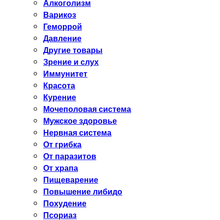
Алкоголизм
Варикоз
Геморрой
Давление
Другие товары
Зрение и слух
Иммунитет
Красота
Курение
Мочеполовая система
Мужское здоровье
Нервная система
От грибка
От паразитов
От храпа
Пищеварение
Повышение либидо
Похудение
Псориаз