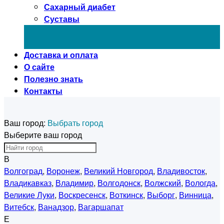
Сахарный диабет
Суставы
Доставка и оплата
О сайте
Полезно знать
Контакты
Ваш город:
Выбрать город
Выберите ваш город
В
Волгоград
,
Воронеж
,
Великий Новгород
,
Владивосток
,
Владикавказ
,
Владимир
,
Волгодонск
,
Волжский
,
Вологда
,
Великие Луки
,
Воскресенск
,
Воткинск
,
Выборг
,
Винница
,
Витебск
,
Ванадзор
,
Вагаршапат
Е