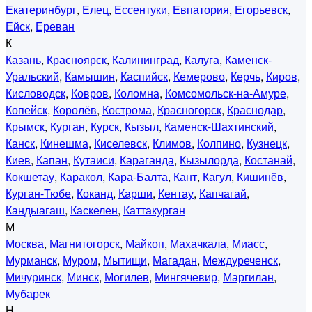
Екатеринбург
,
Елец
,
Ессентуки
,
Евпатория
,
Егорьевск
,
Ейск
,
Ереван
К
Казань
,
Красноярск
,
Калининград
,
Калуга
,
Каменск-
Уральский
,
Камышин
,
Каспийск
,
Кемерово
,
Керчь
,
Киров
,
Кисловодск
,
Ковров
,
Коломна
,
Комсомольск-на-Амуре
,
Копейск
,
Королёв
,
Кострома
,
Красногорск
,
Краснодар
,
Крымск
,
Курган
,
Курск
,
Кызыл
,
Каменск-Шахтинский
,
Канск
,
Кинешма
,
Киселевск
,
Климов
,
Колпино
,
Кузнецк
,
Киев
,
Капан
,
Кутаиси
,
Караганда
,
Кызылорда
,
Костанай
,
Кокшетау
,
Каракол
,
Кара-Балта
,
Кант
,
Кагул
,
Кишинёв
,
Курган-Тюбе
,
Коканд
,
Карши
,
Кентау
,
Капчагай
,
Кандыагаш
,
Каскелен
,
Каттакурган
М
Москва
,
Магнитогорск
,
Майкоп
,
Махачкала
,
Миасс
,
Мурманск
,
Муром
,
Мытищи
,
Магадан
,
Междуреченск
,
Мичуринск
,
Минск
,
Могилев
,
Мингячевир
,
Маргилан
,
Мубарек
Н