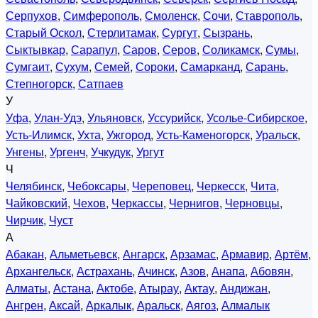
Серпухов
,
Симферополь
,
Смоленск
,
Сочи
,
Ставрополь
,
Старый Оскол
,
Стерлитамак
,
Сургут
,
Сызрань
,
Сыктывкар
,
Сарапул
,
Саров
,
Серов
,
Соликамск
,
Сумы
,
Сумгаит
,
Сухум
,
Семей
,
Сороки
,
Самарканд
,
Сарань
,
Степногорск
,
Сатпаев
У
Уфа
,
Улан-Удэ
,
Ульяновск
,
Уссурийск
,
Усолье-Сибирское
,
Усть-Илимск
,
Ухта
,
Ужгород
,
Усть-Каменогорск
,
Уральск
,
Унгены
,
Ургенч
,
Учкудук
,
Ургут
Ч
Челябинск
,
Чебоксары
,
Череповец
,
Черкесск
,
Чита
,
Чайковский
,
Чехов
,
Черкассы
,
Чернигов
,
Черновцы
,
Чирчик
,
Чуст
А
Абакан
,
Альметьевск
,
Ангарск
,
Арзамас
,
Армавир
,
Артём
,
Архангельск
,
Астрахань
,
Ачинск
,
Азов
,
Анапа
,
Абовян
,
Алматы
,
Астана
,
Актобе
,
Атырау
,
Актау
,
Андижан
,
Ангрен
,
Аксай
,
Аркалык
,
Аральск
,
Аягоз
,
Алмалык