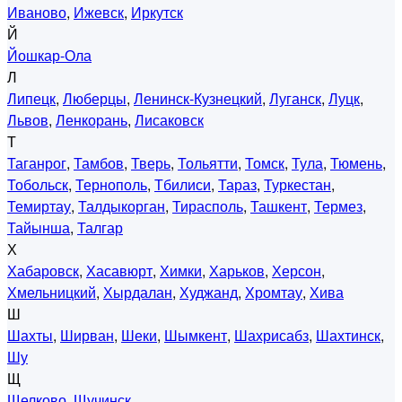
Иваново
,
Ижевск
,
Иркутск
Й
Йошкар-Ола
Л
Липецк
,
Люберцы
,
Ленинск-Кузнецкий
,
Луганск
,
Луцк
,
Львов
,
Ленкорань
,
Лисаковск
Т
Таганрог
,
Тамбов
,
Тверь
,
Тольятти
,
Томск
,
Тула
,
Тюмень
,
Тобольск
,
Тернополь
,
Тбилиси
,
Тараз
,
Туркестан
,
Темиртау
,
Талдыкорган
,
Тирасполь
,
Ташкент
,
Термез
,
Тайынша
,
Талгар
Х
Хабаровск
,
Хасавюрт
,
Химки
,
Харьков
,
Херсон
,
Хмельницкий
,
Хырдалан
,
Худжанд
,
Хромтау
,
Хива
Ш
Шахты
,
Ширван
,
Шеки
,
Шымкент
,
Шахрисабз
,
Шахтинск
,
Шу
Щ
Щелково
,
Щучинск