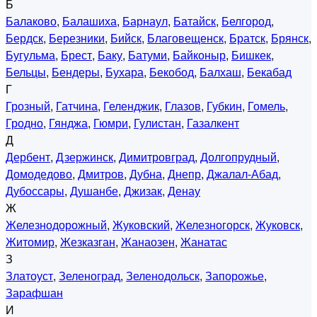
Б
Балаково
,
Балашиха
,
Барнаул
,
Батайск
,
Белгород
,
Бердск
,
Березники
,
Бийск
,
Благовещенск
,
Братск
,
Брянск
,
Бугульма
,
Брест
,
Баку
,
Батуми
,
Байконыр
,
Бишкек
,
Бельцы
,
Бендеры
,
Бухара
,
Бекобод
,
Балхаш
,
Бекабад
Г
Грозный
,
Гатчина
,
Геленджик
,
Глазов
,
Губкин
,
Гомель
,
Гродно
,
Гянджа
,
Гюмри
,
Гулистан
,
Газалкент
Д
Дербент
,
Дзержинск
,
Димитровград
,
Долгопрудный
,
Домодедово
,
Дмитров
,
Дубна
,
Днепр
,
Джалал-Абад
,
Дубоссары
,
Душанбе
,
Джизак
,
Денау
Ж
Железнодорожный
,
Жуковский
,
Железногорск
,
Жуковск
,
Житомир
,
Жезказган
,
Жанаозен
,
Жанатас
З
Златоуст
,
Зеленоград
,
Зеленодольск
,
Запорожье
,
Зарафшан
И