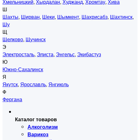
Хмельницкий
,
Хырдалан
,
Худжанд
,
Хромтау
,
Хива
Ш
Шахты
,
Ширван
,
Шеки
,
Шымкент
,
Шахрисабз
,
Шахтинск
,
Шу
Щ
Щелково
,
Щучинск
Э
Электросталь
,
Элиста
,
Энгельс
,
Экибастуз
Ю
Южно-Сахалинск
Я
Якутск
,
Ярославль
,
Янгиюль
Ф
Фергана
Каталог товаров
Алкоголизм
Варикоз