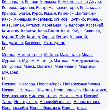
Кисловодск
,
Ковров
,
Коломна
,
Комсомольск-на-Амуре
,
Копейск
,
Королёв
,
Кострома
,
Красногорск
,
Краснодар
,
Крымск
,
Курган
,
Курск
,
Кызыл
,
Каменск-Шахтинский
,
Канск
,
Кинешма
,
Киселевск
,
Климов
,
Колпино
,
Кузнецк
,
Киев
,
Капан
,
Кутаиси
,
Караганда
,
Кызылорда
,
Костанай
,
Кокшетау
,
Каракол
,
Кара-Балта
,
Кант
,
Кагул
,
Кишинёв
,
Курган-Тюбе
,
Коканд
,
Карши
,
Кентау
,
Капчагай
,
Кандыагаш
,
Каскелен
,
Каттакурган
М
Москва
,
Магнитогорск
,
Майкоп
,
Махачкала
,
Миасс
,
Мурманск
,
Муром
,
Мытищи
,
Магадан
,
Междуреченск
,
Мичуринск
,
Минск
,
Могилев
,
Мингячевир
,
Маргилан
,
Мубарек
Н
Нижний Новгород
,
Новосибирск
,
Набережные Челны
,
Назрань
,
Нальчик
,
Находка
,
Невинномысск
,
Нефтекамск
,
Нефтеюганск
,
Нижневартовск
,
Нижнекамск
,
Нижний
Тагил
,
Новокузнецк
,
Новокуйбышевск
,
Новомосковск
,
Новороссийск
,
Новочебоксарск
,
Новочеркасск
,