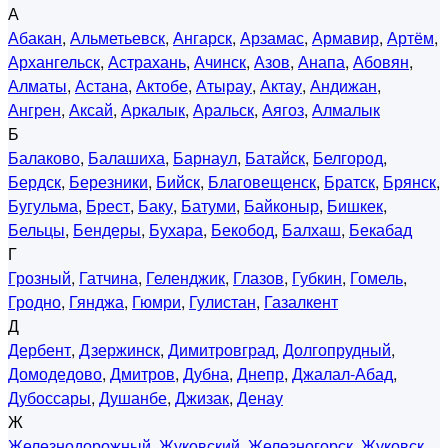
А
Абакан
,
Альметьевск
,
Ангарск
,
Арзамас
,
Армавир
,
Артём
,
Архангельск
,
Астрахань
,
Ачинск
,
Азов
,
Анапа
,
Абовян
,
Алматы
,
Астана
,
Актобе
,
Атырау
,
Актау
,
Андижан
,
Ангрен
,
Аксай
,
Аркалык
,
Аральск
,
Аягоз
,
Алмалык
Б
Балаково
,
Балашиха
,
Барнаул
,
Батайск
,
Белгород
,
Бердск
,
Березники
,
Бийск
,
Благовещенск
,
Братск
,
Брянск
,
Бугульма
,
Брест
,
Баку
,
Батуми
,
Байконыр
,
Бишкек
,
Бельцы
,
Бендеры
,
Бухара
,
Бекобод
,
Балхаш
,
Бекабад
Г
Грозный
,
Гатчина
,
Геленджик
,
Глазов
,
Губкин
,
Гомель
,
Гродно
,
Гянджа
,
Гюмри
,
Гулистан
,
Газалкент
Д
Дербент
,
Дзержинск
,
Димитровград
,
Долгопрудный
,
Домодедово
,
Дмитров
,
Дубна
,
Днепр
,
Джалал-Абад
,
Дубоссары
,
Душанбе
,
Джизак
,
Денау
Ж
Железнодорожный
,
Жуковский
,
Железногорск
,
Жуковск
,