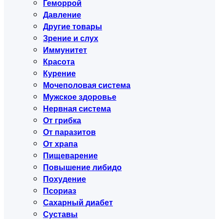
Геморрой
Давление
Другие товары
Зрение и слух
Иммунитет
Красота
Курение
Мочеполовая система
Мужское здоровье
Нервная система
От грибка
От паразитов
От храпа
Пищеварение
Повышение либидо
Похудение
Псориаз
Сахарный диабет
Суставы