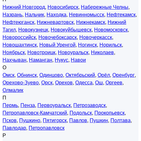
Нижний Новгород
,
Новосибирск
,
Набережные Челны
,
Назрань
,
Нальчик
,
Находка
,
Невинномысск
,
Нефтекамск
,
Нефтеюганск
,
Нижневартовск
,
Нижнекамск
,
Нижний
Тагил
,
Новокузнецк
,
Новокуйбышевск
,
Новомосковск
,
Новороссийск
,
Новочебоксарск
,
Новочеркасск
,
Новошахтинск
,
Новый Уренгой
,
Ногинск
,
Норильск
,
Ноябрьск
,
Новотроицк
,
Новоуральск
,
Николаев
,
Нахчыван
,
Наманган
,
Нукус
,
Навои
О
Омск
,
Обнинск
,
Одинцово
,
Октябрьский
,
Орёл
,
Оренбург
,
Орехово-Зуево
,
Орск
,
Орехов
,
Одесса
,
Ош
,
Оргеев
,
Олмалик
П
Пермь
,
Пенза
,
Первоуральск
,
Петрозаводск
,
Петропавловск-Камчатский
,
Подольск
,
Прокопьевск
,
Псков
,
Пушкино
,
Пятигорск
,
Павлов
,
Пушкин
,
Полтава
,
Павлодар
,
Петропавловск
Р