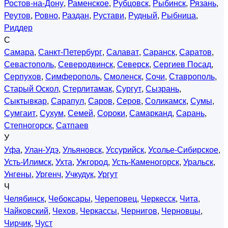
Ростов-на-Дону
,
Раменское
,
Рубцовск
,
Рыбинск
,
Рязань
,
Реутов
,
Ровно
,
Раздан
,
Рустави
,
Рудный
,
Рыбница
,
Риддер
С
Самара
,
Санкт-Петербург
,
Салават
,
Саранск
,
Саратов
,
Севастополь
,
Северодвинск
,
Северск
,
Сергиев Посад
,
Серпухов
,
Симферополь
,
Смоленск
,
Сочи
,
Ставрополь
,
Старый Оскол
,
Стерлитамак
,
Сургут
,
Сызрань
,
Сыктывкар
,
Сарапул
,
Саров
,
Серов
,
Соликамск
,
Сумы
,
Сумгаит
,
Сухум
,
Семей
,
Сороки
,
Самарканд
,
Сарань
,
Степногорск
,
Сатпаев
У
Уфа
,
Улан-Удэ
,
Ульяновск
,
Уссурийск
,
Усолье-Сибирское
,
Усть-Илимск
,
Ухта
,
Ужгород
,
Усть-Каменогорск
,
Уральск
,
Унгены
,
Ургенч
,
Учкудук
,
Ургут
Ч
Челябинск
,
Чебоксары
,
Череповец
,
Черкесск
,
Чита
,
Чайковский
,
Чехов
,
Черкассы
,
Чернигов
,
Черновцы
,
Чирчик
,
Чуст