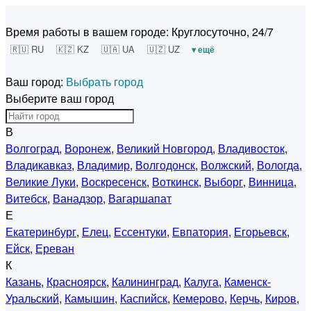
Время работы в вашем городе:
Круглосуточно, 24/7
🇷🇺 RU
🇰🇿 KZ
🇺🇦 UA
🇺🇿 UZ
▾ ещё
Ваш город:
Выбрать город
Выберите ваш город
В
Волгоград
,
Воронеж
,
Великий Новгород
,
Владивосток
,
Владикавказ
,
Владимир
,
Волгодонск
,
Волжский
,
Вологда
,
Великие Луки
,
Воскресенск
,
Воткинск
,
Выборг
,
Винница
,
Витебск
,
Ванадзор
,
Вагаршапат
Е
Екатеринбург
,
Елец
,
Ессентуки
,
Евпатория
,
Егорьевск
,
Ейск
,
Ереван
К
Казань
,
Красноярск
,
Калининград
,
Калуга
,
Каменск-
Уральский
,
Камышин
,
Каспийск
,
Кемерово
,
Керчь
,
Киров
,