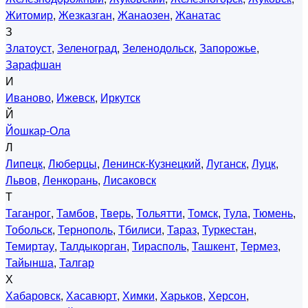
Житомир
,
Жезказган
,
Жанаозен
,
Жанатас
З
Златоуст
,
Зеленоград
,
Зеленодольск
,
Запорожье
,
Зарафшан
И
Иваново
,
Ижевск
,
Иркутск
Й
Йошкар-Ола
Л
Липецк
,
Люберцы
,
Ленинск-Кузнецкий
,
Луганск
,
Луцк
,
Львов
,
Ленкорань
,
Лисаковск
Т
Таганрог
,
Тамбов
,
Тверь
,
Тольятти
,
Томск
,
Тула
,
Тюмень
,
Тобольск
,
Тернополь
,
Тбилиси
,
Тараз
,
Туркестан
,
Темиртау
,
Талдыкорган
,
Тирасполь
,
Ташкент
,
Термез
,
Тайынша
,
Талгар
Х
Хабаровск
,
Хасавюрт
,
Химки
,
Харьков
,
Херсон
,