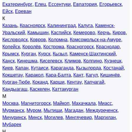
Екатеринбург
,
Елец
,
Ессентуки
,
Евпатория
,
Егорьевск
,
Ейск
,
Ереван
К
Казань
,
Красноярск
,
Калининград
,
Калуга
,
Каменск-
Уральский
,
Камышин
,
Каспийск
,
Кемерово
,
Керчь
,
Киров
,
Кисловодск
,
Ковров
,
Коломна
,
Комсомольск-на-Амуре
,
Копейск
,
Королёв
,
Кострома
,
Красногорск
,
Краснодар
,
Крымск
,
Курган
,
Курск
,
Кызыл
,
Каменск-Шахтинский
,
Канск
,
Кинешма
,
Киселевск
,
Климов
,
Колпино
,
Кузнецк
,
Киев
,
Капан
,
Кутаиси
,
Караганда
,
Кызылорда
,
Костанай
,
Кокшетау
,
Каракол
,
Кара-Балта
,
Кант
,
Кагул
,
Кишинёв
,
Курган-Тюбе
,
Коканд
,
Карши
,
Кентау
,
Капчагай
,
Кандыагаш
,
Каскелен
,
Каттакурган
М
Москва
,
Магнитогорск
,
Майкоп
,
Махачкала
,
Миасс
,
Мурманск
,
Муром
,
Мытищи
,
Магадан
,
Междуреченск
,
Мичуринск
,
Минск
,
Могилев
,
Мингячевир
,
Маргилан
,
Мубарек
Н