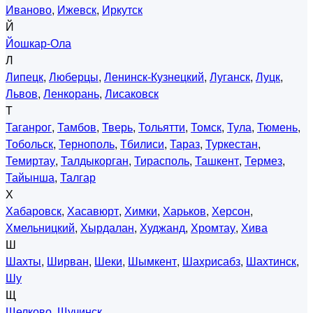
Иваново
,
Ижевск
,
Иркутск
Й
Йошкар-Ола
Л
Липецк
,
Люберцы
,
Ленинск-Кузнецкий
,
Луганск
,
Луцк
,
Львов
,
Ленкорань
,
Лисаковск
Т
Таганрог
,
Тамбов
,
Тверь
,
Тольятти
,
Томск
,
Тула
,
Тюмень
,
Тобольск
,
Тернополь
,
Тбилиси
,
Тараз
,
Туркестан
,
Темиртау
,
Талдыкорган
,
Тирасполь
,
Ташкент
,
Термез
,
Тайынша
,
Талгар
Х
Хабаровск
,
Хасавюрт
,
Химки
,
Харьков
,
Херсон
,
Хмельницкий
,
Хырдалан
,
Худжанд
,
Хромтау
,
Хива
Ш
Шахты
,
Ширван
,
Шеки
,
Шымкент
,
Шахрисабз
,
Шахтинск
,
Шу
Щ
Щелково
,
Щучинск