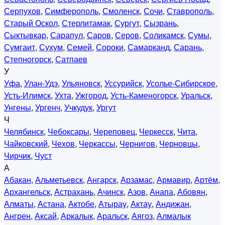
Серпухов
,
Симферополь
,
Смоленск
,
Сочи
,
Ставрополь
,
Старый Оскол
,
Стерлитамак
,
Сургут
,
Сызрань
,
Сыктывкар
,
Сарапул
,
Саров
,
Серов
,
Соликамск
,
Сумы
,
Сумгаит
,
Сухум
,
Семей
,
Сороки
,
Самарканд
,
Сарань
,
Степногорск
,
Сатпаев
У
Уфа
,
Улан-Удэ
,
Ульяновск
,
Уссурийск
,
Усолье-Сибирское
,
Усть-Илимск
,
Ухта
,
Ужгород
,
Усть-Каменогорск
,
Уральск
,
Унгены
,
Ургенч
,
Учкудук
,
Ургут
Ч
Челябинск
,
Чебоксары
,
Череповец
,
Черкесск
,
Чита
,
Чайковский
,
Чехов
,
Черкассы
,
Чернигов
,
Черновцы
,
Чирчик
,
Чуст
А
Абакан
,
Альметьевск
,
Ангарск
,
Арзамас
,
Армавир
,
Артём
,
Архангельск
,
Астрахань
,
Ачинск
,
Азов
,
Анапа
,
Абовян
,
Алматы
,
Астана
,
Актобе
,
Атырау
,
Актау
,
Андижан
,
Ангрен
,
Аксай
,
Аркалык
,
Аральск
,
Аягоз
,
Алмалык