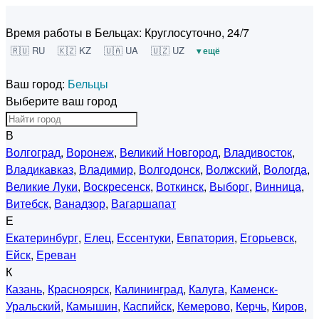
Время работы в Бельцах:
Круглосуточно, 24/7
🇷🇺 RU
🇰🇿 KZ
🇺🇦 UA
🇺🇿 UZ
▾ ещё
Ваш город:
Бельцы
Выберите ваш город
В
Волгоград
,
Воронеж
,
Великий Новгород
,
Владивосток
,
Владикавказ
,
Владимир
,
Волгодонск
,
Волжский
,
Вологда
,
Великие Луки
,
Воскресенск
,
Воткинск
,
Выборг
,
Винница
,
Витебск
,
Ванадзор
,
Вагаршапат
Е
Екатеринбург
,
Елец
,
Ессентуки
,
Евпатория
,
Егорьевск
,
Ейск
,
Ереван
К
Казань
,
Красноярск
,
Калининград
,
Калуга
,
Каменск-
Уральский
,
Камышин
,
Каспийск
,
Кемерово
,
Керчь
,
Киров
,