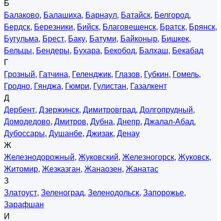
Б
Балаково
,
Балашиха
,
Барнаул
,
Батайск
,
Белгород
,
Бердск
,
Березники
,
Бийск
,
Благовещенск
,
Братск
,
Брянск
,
Бугульма
,
Брест
,
Баку
,
Батуми
,
Байконыр
,
Бишкек
,
Бельцы
,
Бендеры
,
Бухара
,
Бекобод
,
Балхаш
,
Бекабад
Г
Грозный
,
Гатчина
,
Геленджик
,
Глазов
,
Губкин
,
Гомель
,
Гродно
,
Гянджа
,
Гюмри
,
Гулистан
,
Газалкент
Д
Дербент
,
Дзержинск
,
Димитровград
,
Долгопрудный
,
Домодедово
,
Дмитров
,
Дубна
,
Днепр
,
Джалал-Абад
,
Дубоссары
,
Душанбе
,
Джизак
,
Денау
Ж
Железнодорожный
,
Жуковский
,
Железногорск
,
Жуковск
,
Житомир
,
Жезказган
,
Жанаозен
,
Жанатас
З
Златоуст
,
Зеленоград
,
Зеленодольск
,
Запорожье
,
Зарафшан
И