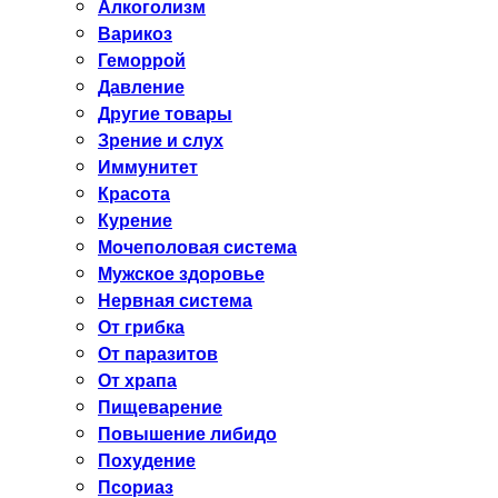
Алкоголизм
Варикоз
Геморрой
Давление
Другие товары
Зрение и слух
Иммунитет
Красота
Курение
Мочеполовая система
Мужское здоровье
Нервная система
От грибка
От паразитов
От храпа
Пищеварение
Повышение либидо
Похудение
Псориаз