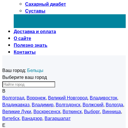
Сахарный диабет
Суставы
Доставка и оплата
О сайте
Полезно знать
Контакты
Ваш город:
Бельцы
Выберите ваш город
В
Волгоград
,
Воронеж
,
Великий Новгород
,
Владивосток
,
Владикавказ
,
Владимир
,
Волгодонск
,
Волжский
,
Вологда
,
Великие Луки
,
Воскресенск
,
Воткинск
,
Выборг
,
Винница
,
Витебск
,
Ванадзор
,
Вагаршапат
Е