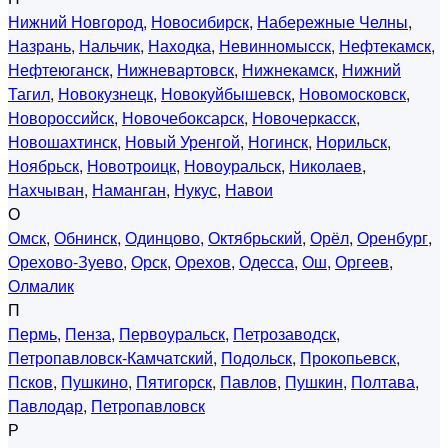
Нижний Новгород
,
Новосибирск
,
Набережные Челны
,
Назрань
,
Нальчик
,
Находка
,
Невинномысск
,
Нефтекамск
,
Нефтеюганск
,
Нижневартовск
,
Нижнекамск
,
Нижний
Тагил
,
Новокузнецк
,
Новокуйбышевск
,
Новомосковск
,
Новороссийск
,
Новочебоксарск
,
Новочеркасск
,
Новошахтинск
,
Новый Уренгой
,
Ногинск
,
Норильск
,
Ноябрьск
,
Новотроицк
,
Новоуральск
,
Николаев
,
Нахчыван
,
Наманган
,
Нукус
,
Навои
О
Омск
,
Обнинск
,
Одинцово
,
Октябрьский
,
Орёл
,
Оренбург
,
Орехово-Зуево
,
Орск
,
Орехов
,
Одесса
,
Ош
,
Оргеев
,
Олмалик
П
Пермь
,
Пенза
,
Первоуральск
,
Петрозаводск
,
Петропавловск-Камчатский
,
Подольск
,
Прокопьевск
,
Псков
,
Пушкино
,
Пятигорск
,
Павлов
,
Пушкин
,
Полтава
,
Павлодар
,
Петропавловск
Р