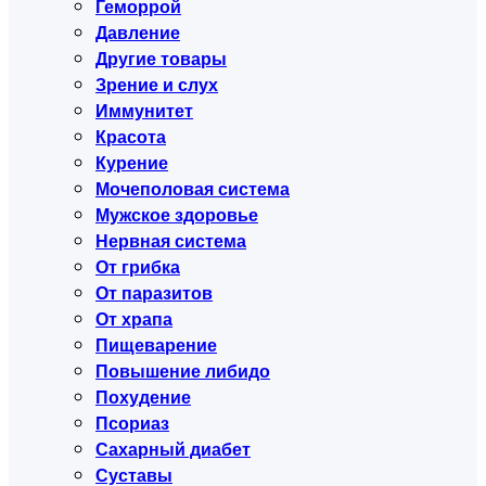
Геморрой
Давление
Другие товары
Зрение и слух
Иммунитет
Красота
Курение
Мочеполовая система
Мужское здоровье
Нервная система
От грибка
От паразитов
От храпа
Пищеварение
Повышение либидо
Похудение
Псориаз
Сахарный диабет
Суставы