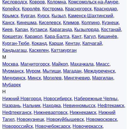
Кисловодск
,
Ковров
,
Коломна
,
Комсомольск-на-Амуре
,
Копейск
,
Королёв
,
Кострома
,
Красногорск
,
Краснодар
,
Крымск
,
Курган
,
Курск
,
Кызыл
,
Каменск-Шахтинский
,
Канск
,
Кинешма
,
Киселевск
,
Климов
,
Колпино
,
Кузнецк
,
Киев
,
Капан
,
Кутаиси
,
Караганда
,
Кызылорда
,
Костанай
,
Кокшетау
,
Каракол
,
Кара-Балта
,
Кант
,
Кагул
,
Кишинёв
,
Курган-Тюбе
,
Коканд
,
Карши
,
Кентау
,
Капчагай
,
Кандыагаш
,
Каскелен
,
Каттакурган
М
Москва
,
Магнитогорск
,
Майкоп
,
Махачкала
,
Миасс
,
Мурманск
,
Муром
,
Мытищи
,
Магадан
,
Междуреченск
,
Мичуринск
,
Минск
,
Могилев
,
Мингячевир
,
Маргилан
,
Мубарек
Н
Нижний Новгород
,
Новосибирск
,
Набережные Челны
,
Назрань
,
Нальчик
,
Находка
,
Невинномысск
,
Нефтекамск
,
Нефтеюганск
,
Нижневартовск
,
Нижнекамск
,
Нижний
Тагил
,
Новокузнецк
,
Новокуйбышевск
,
Новомосковск
,
Новороссийск
,
Новочебоксарск
,
Новочеркасск
,