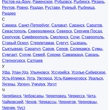
Ростов-на-Дону
,
Раменское
,
Рубцовск
,
Рыбинск
,
Рязань
,
Реутов
,
Ровно
,
Раздан
,
Рустави
,
Рудный
,
Рыбница
,
Риддер
С
Самара
,
Санкт-Петербург
,
Салават
,
Саранск
,
Саратов
,
Севастополь
,
Северодвинск
,
Северск
,
Сергиев Посад
,
Серпухов
,
Симферополь
,
Смоленск
,
Сочи
,
Ставрополь
,
Старый Оскол
,
Стерлитамак
,
Сургут
,
Сызрань
,
Сыктывкар
,
Сарапул
,
Саров
,
Серов
,
Соликамск
,
Сумы
,
Сумгаит
,
Сухум
,
Семей
,
Сороки
,
Самарканд
,
Сарань
,
Степногорск
,
Сатпаев
У
Уфа
,
Улан-Удэ
,
Ульяновск
,
Уссурийск
,
Усолье-Сибирское
,
Усть-Илимск
,
Ухта
,
Ужгород
,
Усть-Каменогорск
,
Уральск
,
Унгены
,
Ургенч
,
Учкудук
,
Ургут
Ч
Челябинск
,
Чебоксары
,
Череповец
,
Черкесск
,
Чита
,
Чайковский
,
Чехов
,
Черкассы
,
Чернигов
,
Черновцы
,
Чирчик
,
Чуст