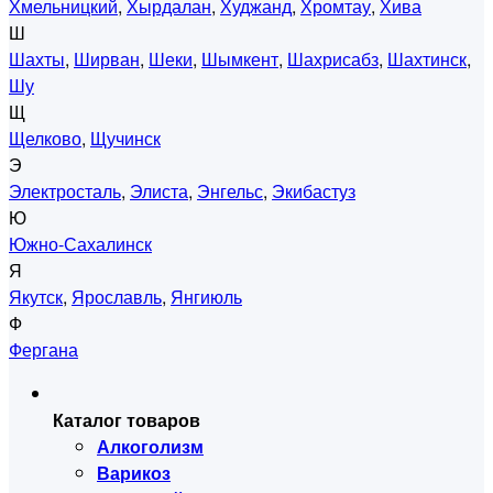
Хмельницкий
,
Хырдалан
,
Худжанд
,
Хромтау
,
Хива
Ш
Шахты
,
Ширван
,
Шеки
,
Шымкент
,
Шахрисабз
,
Шахтинск
,
Шу
Щ
Щелково
,
Щучинск
Э
Электросталь
,
Элиста
,
Энгельс
,
Экибастуз
Ю
Южно-Сахалинск
Я
Якутск
,
Ярославль
,
Янгиюль
Ф
Фергана
Каталог товаров
Алкоголизм
Варикоз