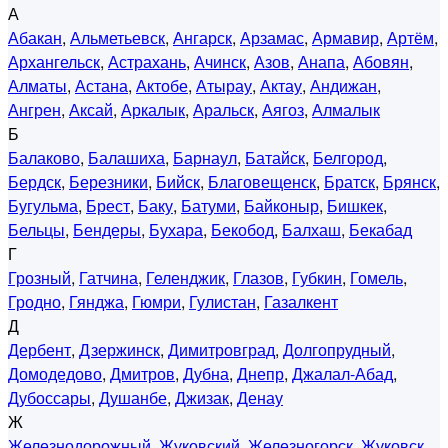
А
Абакан
,
Альметьевск
,
Ангарск
,
Арзамас
,
Армавир
,
Артём
,
Архангельск
,
Астрахань
,
Ачинск
,
Азов
,
Анапа
,
Абовян
,
Алматы
,
Астана
,
Актобе
,
Атырау
,
Актау
,
Андижан
,
Ангрен
,
Аксай
,
Аркалык
,
Аральск
,
Аягоз
,
Алмалык
Б
Балаково
,
Балашиха
,
Барнаул
,
Батайск
,
Белгород
,
Бердск
,
Березники
,
Бийск
,
Благовещенск
,
Братск
,
Брянск
,
Бугульма
,
Брест
,
Баку
,
Батуми
,
Байконыр
,
Бишкек
,
Бельцы
,
Бендеры
,
Бухара
,
Бекобод
,
Балхаш
,
Бекабад
Г
Грозный
,
Гатчина
,
Геленджик
,
Глазов
,
Губкин
,
Гомель
,
Гродно
,
Гянджа
,
Гюмри
,
Гулистан
,
Газалкент
Д
Дербент
,
Дзержинск
,
Димитровград
,
Долгопрудный
,
Домодедово
,
Дмитров
,
Дубна
,
Днепр
,
Джалал-Абад
,
Дубоссары
,
Душанбе
,
Джизак
,
Денау
Ж
Железнодорожный
,
Жуковский
,
Железногорск
,
Жуковск
,