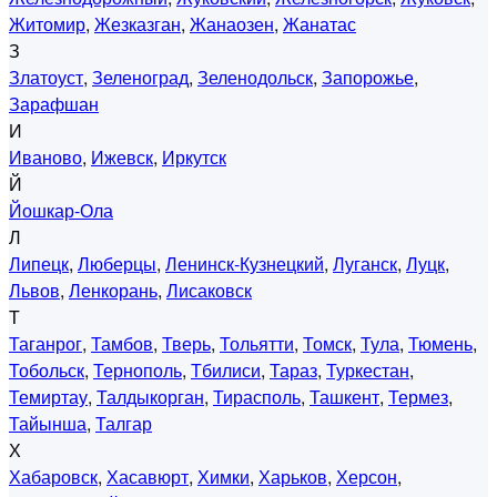
Житомир
,
Жезказган
,
Жанаозен
,
Жанатас
З
Златоуст
,
Зеленоград
,
Зеленодольск
,
Запорожье
,
Зарафшан
И
Иваново
,
Ижевск
,
Иркутск
Й
Йошкар-Ола
Л
Липецк
,
Люберцы
,
Ленинск-Кузнецкий
,
Луганск
,
Луцк
,
Львов
,
Ленкорань
,
Лисаковск
Т
Таганрог
,
Тамбов
,
Тверь
,
Тольятти
,
Томск
,
Тула
,
Тюмень
,
Тобольск
,
Тернополь
,
Тбилиси
,
Тараз
,
Туркестан
,
Темиртау
,
Талдыкорган
,
Тирасполь
,
Ташкент
,
Термез
,
Тайынша
,
Талгар
Х
Хабаровск
,
Хасавюрт
,
Химки
,
Харьков
,
Херсон
,