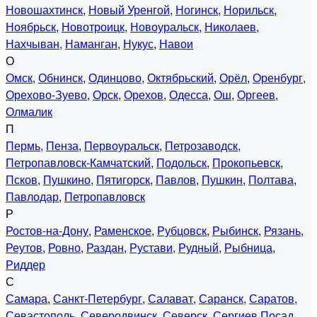
Новошахтинск
,
Новый Уренгой
,
Ногинск
,
Норильск
,
Ноябрьск
,
Новотроицк
,
Новоуральск
,
Николаев
,
Нахчыван
,
Наманган
,
Нукус
,
Навои
О
Омск
,
Обнинск
,
Одинцово
,
Октябрьский
,
Орёл
,
Оренбург
,
Орехово-Зуево
,
Орск
,
Орехов
,
Одесса
,
Ош
,
Оргеев
,
Олмалик
П
Пермь
,
Пенза
,
Первоуральск
,
Петрозаводск
,
Петропавловск-Камчатский
,
Подольск
,
Прокопьевск
,
Псков
,
Пушкино
,
Пятигорск
,
Павлов
,
Пушкин
,
Полтава
,
Павлодар
,
Петропавловск
Р
Ростов-на-Дону
,
Раменское
,
Рубцовск
,
Рыбинск
,
Рязань
,
Реутов
,
Ровно
,
Раздан
,
Рустави
,
Рудный
,
Рыбница
,
Риддер
С
Самара
,
Санкт-Петербург
,
Салават
,
Саранск
,
Саратов
,
Севастополь
,
Северодвинск
,
Северск
,
Сергиев Посад
,