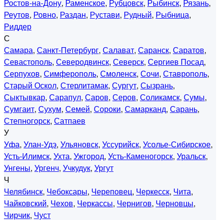
Ростов-на-Дону
,
Раменское
,
Рубцовск
,
Рыбинск
,
Рязань
,
Реутов
,
Ровно
,
Раздан
,
Рустави
,
Рудный
,
Рыбница
,
Риддер
С
Самара
,
Санкт-Петербург
,
Салават
,
Саранск
,
Саратов
,
Севастополь
,
Северодвинск
,
Северск
,
Сергиев Посад
,
Серпухов
,
Симферополь
,
Смоленск
,
Сочи
,
Ставрополь
,
Старый Оскол
,
Стерлитамак
,
Сургут
,
Сызрань
,
Сыктывкар
,
Сарапул
,
Саров
,
Серов
,
Соликамск
,
Сумы
,
Сумгаит
,
Сухум
,
Семей
,
Сороки
,
Самарканд
,
Сарань
,
Степногорск
,
Сатпаев
У
Уфа
,
Улан-Удэ
,
Ульяновск
,
Уссурийск
,
Усолье-Сибирское
,
Усть-Илимск
,
Ухта
,
Ужгород
,
Усть-Каменогорск
,
Уральск
,
Унгены
,
Ургенч
,
Учкудук
,
Ургут
Ч
Челябинск
,
Чебоксары
,
Череповец
,
Черкесск
,
Чита
,
Чайковский
,
Чехов
,
Черкассы
,
Чернигов
,
Черновцы
,
Чирчик
,
Чуст