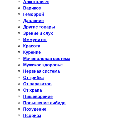
Алкоголизм
Варикоз
Геморрой
Давление
Другие товары
Зрение и слух
Иммунитет
Красота
Курение
Мочеполовая система
Мужское здоровье
Нервная система
От грибка
От паразитов
От храпа
Пищеварение
Повышение либидо
Похудение
Псориаз