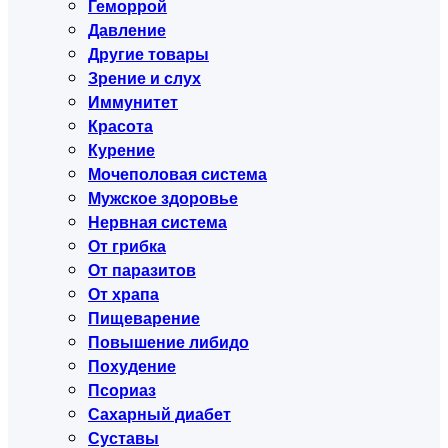
Геморрой
Давление
Другие товары
Зрение и слух
Иммунитет
Красота
Курение
Мочеполовая система
Мужское здоровье
Нервная система
От грибка
От паразитов
От храпа
Пищеварение
Повышение либидо
Похудение
Псориаз
Сахарный диабет
Суставы