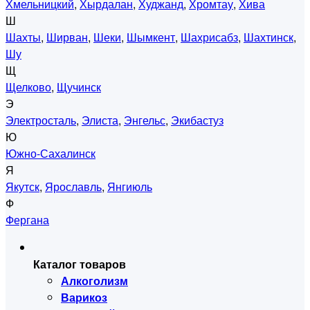
Хмельницкий
,
Хырдалан
,
Худжанд
,
Хромтау
,
Хива
Ш
Шахты
,
Ширван
,
Шеки
,
Шымкент
,
Шахрисабз
,
Шахтинск
,
Шу
Щ
Щелково
,
Щучинск
Э
Электросталь
,
Элиста
,
Энгельс
,
Экибастуз
Ю
Южно-Сахалинск
Я
Якутск
,
Ярославль
,
Янгиюль
Ф
Фергана
Каталог товаров
Алкоголизм
Варикоз