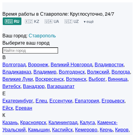
Время работы в Ставрополе:
Круглосуточно, 24/7
🇷🇺 RU
🇰🇿 KZ
🇺🇦 UA
🇺🇿 UZ
▾ ещё
Ваш город:
Ставрополь
Выберите ваш город
В
Волгоград
,
Воронеж
,
Великий Новгород
,
Владивосток
,
Владикавказ
,
Владимир
,
Волгодонск
,
Волжский
,
Вологда
,
Великие Луки
,
Воскресенск
,
Воткинск
,
Выборг
,
Винница
,
Витебск
,
Ванадзор
,
Вагаршапат
Е
Екатеринбург
,
Елец
,
Ессентуки
,
Евпатория
,
Егорьевск
,
Ейск
,
Ереван
К
Казань
,
Красноярск
,
Калининград
,
Калуга
,
Каменск-
Уральский
,
Камышин
,
Каспийск
,
Кемерово
,
Керчь
,
Киров
,