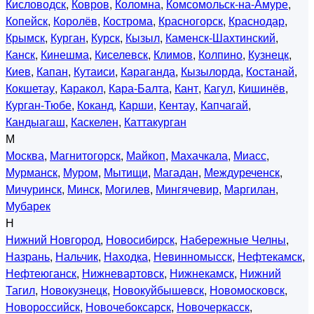
Кисловодск
,
Ковров
,
Коломна
,
Комсомольск-на-Амуре
,
Копейск
,
Королёв
,
Кострома
,
Красногорск
,
Краснодар
,
Крымск
,
Курган
,
Курск
,
Кызыл
,
Каменск-Шахтинский
,
Канск
,
Кинешма
,
Киселевск
,
Климов
,
Колпино
,
Кузнецк
,
Киев
,
Капан
,
Кутаиси
,
Караганда
,
Кызылорда
,
Костанай
,
Кокшетау
,
Каракол
,
Кара-Балта
,
Кант
,
Кагул
,
Кишинёв
,
Курган-Тюбе
,
Коканд
,
Карши
,
Кентау
,
Капчагай
,
Кандыагаш
,
Каскелен
,
Каттакурган
М
Москва
,
Магнитогорск
,
Майкоп
,
Махачкала
,
Миасс
,
Мурманск
,
Муром
,
Мытищи
,
Магадан
,
Междуреченск
,
Мичуринск
,
Минск
,
Могилев
,
Мингячевир
,
Маргилан
,
Мубарек
Н
Нижний Новгород
,
Новосибирск
,
Набережные Челны
,
Назрань
,
Нальчик
,
Находка
,
Невинномысск
,
Нефтекамск
,
Нефтеюганск
,
Нижневартовск
,
Нижнекамск
,
Нижний
Тагил
,
Новокузнецк
,
Новокуйбышевск
,
Новомосковск
,
Новороссийск
,
Новочебоксарск
,
Новочеркасск
,