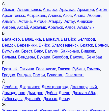
А
Абакан
,
Альметьевск
,
Ангарск
,
Арзамас
,
Армавир
,
Артём
,
Архангельск
,
Астрахань
,
Ачинск
,
Азов
,
Анапа
,
Абовян
,
Алматы
,
Астана
,
Актобе
,
Атырау
,
Актау
,
Андижан
,
Ангрен
,
Аксай
,
Аркалык
,
Аральск
,
Аягоз
,
Алмалык
Б
Балаково
,
Балашиха
,
Барнаул
,
Батайск
,
Белгород
,
Бердск
,
Березники
,
Бийск
,
Благовещенск
,
Братск
,
Брянск
,
Бугульма
,
Брест
,
Баку
,
Батуми
,
Байконыр
,
Бишкек
,
Бельцы
,
Бендеры
,
Бухара
,
Бекобод
,
Балхаш
,
Бекабад
Г
Грозный
,
Гатчина
,
Геленджик
,
Глазов
,
Губкин
,
Гомель
,
Гродно
,
Гянджа
,
Гюмри
,
Гулистан
,
Газалкент
Д
Дербент
,
Дзержинск
,
Димитровград
,
Долгопрудный
,
Домодедово
,
Дмитров
,
Дубна
,
Днепр
,
Джалал-Абад
,
Дубоссары
,
Душанбе
,
Джизак
,
Денау
Ж
Железнодорожный
,
Жуковский
,
Железногорск
,
Жуковск
,