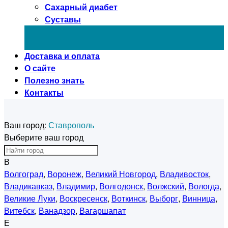
Сахарный диабет
Суставы
Доставка и оплата
О сайте
Полезно знать
Контакты
Ваш город:
Ставрополь
Выберите ваш город
В
Волгоград
,
Воронеж
,
Великий Новгород
,
Владивосток
,
Владикавказ
,
Владимир
,
Волгодонск
,
Волжский
,
Вологда
,
Великие Луки
,
Воскресенск
,
Воткинск
,
Выборг
,
Винница
,
Витебск
,
Ванадзор
,
Вагаршапат
Е