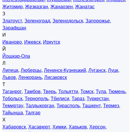
Житомир
,
Жезказган
,
Жанаозен
,
Жанатас
З
Златоуст
,
Зеленоград
,
Зеленодольск
,
Запорожье
,
Зарафшан
И
Иваново
,
Ижевск
,
Иркутск
Й
Йошкар-Ола
Л
Липецк
,
Люберцы
,
Ленинск-Кузнецкий
,
Луганск
,
Луцк
,
Львов
,
Ленкорань
,
Лисаковск
Т
Таганрог
,
Тамбов
,
Тверь
,
Тольятти
,
Томск
,
Тула
,
Тюмень
,
Тобольск
,
Тернополь
,
Тбилиси
,
Тараз
,
Туркестан
,
Темиртау
,
Талдыкорган
,
Тирасполь
,
Ташкент
,
Термез
,
Тайынша
,
Талгар
Х
Хабаровск
,
Хасавюрт
,
Химки
,
Харьков
,
Херсон
,