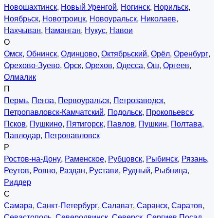
Новошахтинск
,
Новый Уренгой
,
Ногинск
,
Норильск
,
Ноябрьск
,
Новотроицк
,
Новоуральск
,
Николаев
,
Нахчыван
,
Наманган
,
Нукус
,
Навои
О
Омск
,
Обнинск
,
Одинцово
,
Октябрьский
,
Орёл
,
Оренбург
,
Орехово-Зуево
,
Орск
,
Орехов
,
Одесса
,
Ош
,
Оргеев
,
Олмалик
П
Пермь
,
Пенза
,
Первоуральск
,
Петрозаводск
,
Петропавловск-Камчатский
,
Подольск
,
Прокопьевск
,
Псков
,
Пушкино
,
Пятигорск
,
Павлов
,
Пушкин
,
Полтава
,
Павлодар
,
Петропавловск
Р
Ростов-на-Дону
,
Раменское
,
Рубцовск
,
Рыбинск
,
Рязань
,
Реутов
,
Ровно
,
Раздан
,
Рустави
,
Рудный
,
Рыбница
,
Риддер
С
Самара
,
Санкт-Петербург
,
Салават
,
Саранск
,
Саратов
,
Севастополь
,
Северодвинск
,
Северск
,
Сергиев Посад
,