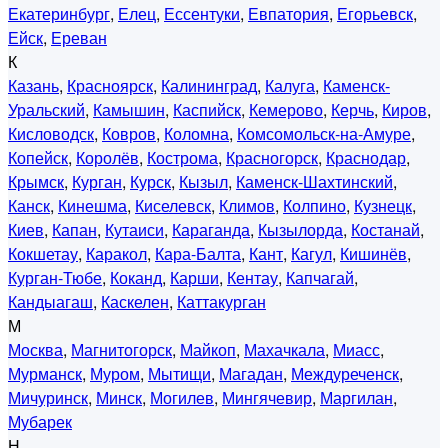
Екатеринбург
,
Елец
,
Ессентуки
,
Евпатория
,
Егорьевск
,
Ейск
,
Ереван
К
Казань
,
Красноярск
,
Калининград
,
Калуга
,
Каменск-
Уральский
,
Камышин
,
Каспийск
,
Кемерово
,
Керчь
,
Киров
,
Кисловодск
,
Ковров
,
Коломна
,
Комсомольск-на-Амуре
,
Копейск
,
Королёв
,
Кострома
,
Красногорск
,
Краснодар
,
Крымск
,
Курган
,
Курск
,
Кызыл
,
Каменск-Шахтинский
,
Канск
,
Кинешма
,
Киселевск
,
Климов
,
Колпино
,
Кузнецк
,
Киев
,
Капан
,
Кутаиси
,
Караганда
,
Кызылорда
,
Костанай
,
Кокшетау
,
Каракол
,
Кара-Балта
,
Кант
,
Кагул
,
Кишинёв
,
Курган-Тюбе
,
Коканд
,
Карши
,
Кентау
,
Капчагай
,
Кандыагаш
,
Каскелен
,
Каттакурган
М
Москва
,
Магнитогорск
,
Майкоп
,
Махачкала
,
Миасс
,
Мурманск
,
Муром
,
Мытищи
,
Магадан
,
Междуреченск
,
Мичуринск
,
Минск
,
Могилев
,
Мингячевир
,
Маргилан
,
Мубарек
Н