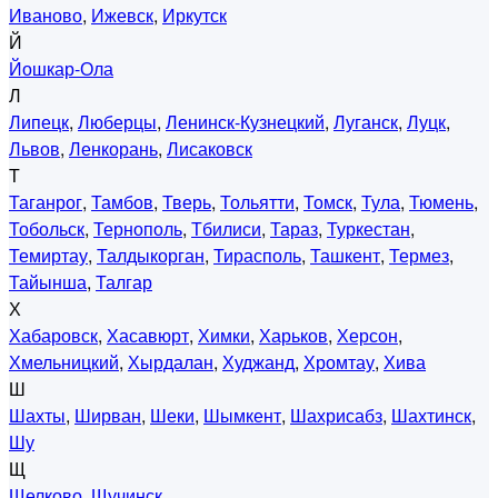
Иваново
,
Ижевск
,
Иркутск
Й
Йошкар-Ола
Л
Липецк
,
Люберцы
,
Ленинск-Кузнецкий
,
Луганск
,
Луцк
,
Львов
,
Ленкорань
,
Лисаковск
Т
Таганрог
,
Тамбов
,
Тверь
,
Тольятти
,
Томск
,
Тула
,
Тюмень
,
Тобольск
,
Тернополь
,
Тбилиси
,
Тараз
,
Туркестан
,
Темиртау
,
Талдыкорган
,
Тирасполь
,
Ташкент
,
Термез
,
Тайынша
,
Талгар
Х
Хабаровск
,
Хасавюрт
,
Химки
,
Харьков
,
Херсон
,
Хмельницкий
,
Хырдалан
,
Худжанд
,
Хромтау
,
Хива
Ш
Шахты
,
Ширван
,
Шеки
,
Шымкент
,
Шахрисабз
,
Шахтинск
,
Шу
Щ
Щелково
,
Щучинск