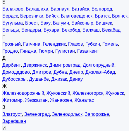
Б
Балаково
,
Балашиха
,
Барнаул
,
Батайск
,
Белгород
,
Бердск
,
Березники
,
Бийск
,
Благовещенск
,
Братск
,
Брянск
,
Бугульма
,
Брест
,
Баку
,
Батуми
,
Байконыр
,
Бишкек
,
Бельцы
,
Бендеры
,
Бухара
,
Бекобод
,
Балхаш
,
Бекабад
Г
Грозный
,
Гатчина
,
Геленджик
,
Глазов
,
Губкин
,
Гомель
,
Гродно
,
Гянджа
,
Гюмри
,
Гулистан
,
Газалкент
Д
Дербент
,
Дзержинск
,
Димитровград
,
Долгопрудный
,
Домодедово
,
Дмитров
,
Дубна
,
Днепр
,
Джалал-Абад
,
Дубоссары
,
Душанбе
,
Джизак
,
Денау
Ж
Железнодорожный
,
Жуковский
,
Железногорск
,
Жуковск
,
Житомир
,
Жезказган
,
Жанаозен
,
Жанатас
З
Златоуст
,
Зеленоград
,
Зеленодольск
,
Запорожье
,
Зарафшан
И