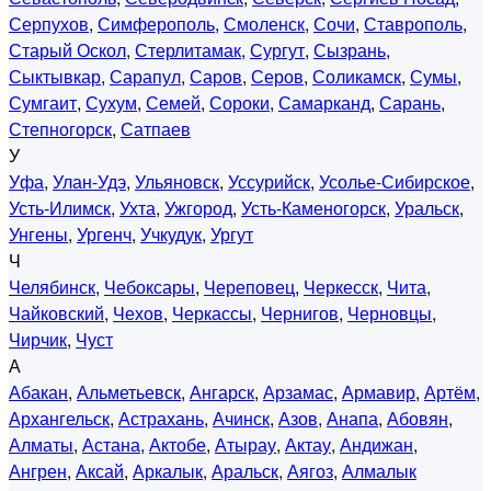
Серпухов
,
Симферополь
,
Смоленск
,
Сочи
,
Ставрополь
,
Старый Оскол
,
Стерлитамак
,
Сургут
,
Сызрань
,
Сыктывкар
,
Сарапул
,
Саров
,
Серов
,
Соликамск
,
Сумы
,
Сумгаит
,
Сухум
,
Семей
,
Сороки
,
Самарканд
,
Сарань
,
Степногорск
,
Сатпаев
У
Уфа
,
Улан-Удэ
,
Ульяновск
,
Уссурийск
,
Усолье-Сибирское
,
Усть-Илимск
,
Ухта
,
Ужгород
,
Усть-Каменогорск
,
Уральск
,
Унгены
,
Ургенч
,
Учкудук
,
Ургут
Ч
Челябинск
,
Чебоксары
,
Череповец
,
Черкесск
,
Чита
,
Чайковский
,
Чехов
,
Черкассы
,
Чернигов
,
Черновцы
,
Чирчик
,
Чуст
А
Абакан
,
Альметьевск
,
Ангарск
,
Арзамас
,
Армавир
,
Артём
,
Архангельск
,
Астрахань
,
Ачинск
,
Азов
,
Анапа
,
Абовян
,
Алматы
,
Астана
,
Актобе
,
Атырау
,
Актау
,
Андижан
,
Ангрен
,
Аксай
,
Аркалык
,
Аральск
,
Аягоз
,
Алмалык