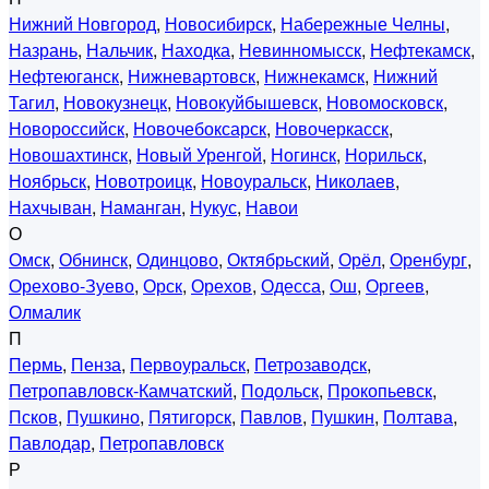
Нижний Новгород
,
Новосибирск
,
Набережные Челны
,
Назрань
,
Нальчик
,
Находка
,
Невинномысск
,
Нефтекамск
,
Нефтеюганск
,
Нижневартовск
,
Нижнекамск
,
Нижний
Тагил
,
Новокузнецк
,
Новокуйбышевск
,
Новомосковск
,
Новороссийск
,
Новочебоксарск
,
Новочеркасск
,
Новошахтинск
,
Новый Уренгой
,
Ногинск
,
Норильск
,
Ноябрьск
,
Новотроицк
,
Новоуральск
,
Николаев
,
Нахчыван
,
Наманган
,
Нукус
,
Навои
О
Омск
,
Обнинск
,
Одинцово
,
Октябрьский
,
Орёл
,
Оренбург
,
Орехово-Зуево
,
Орск
,
Орехов
,
Одесса
,
Ош
,
Оргеев
,
Олмалик
П
Пермь
,
Пенза
,
Первоуральск
,
Петрозаводск
,
Петропавловск-Камчатский
,
Подольск
,
Прокопьевск
,
Псков
,
Пушкино
,
Пятигорск
,
Павлов
,
Пушкин
,
Полтава
,
Павлодар
,
Петропавловск
Р