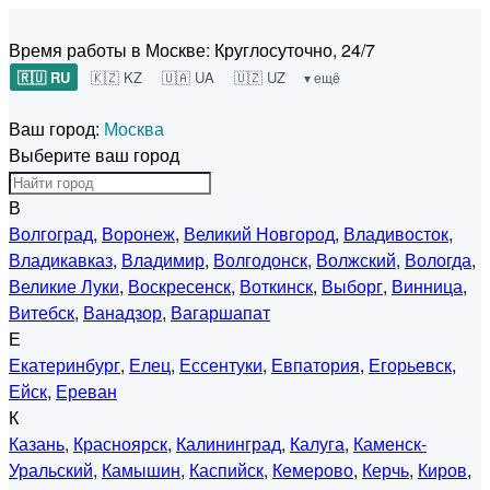
Время работы в Москве:
Круглосуточно, 24/7
🇷🇺 RU
🇰🇿 KZ
🇺🇦 UA
🇺🇿 UZ
▾ ещё
Ваш город:
Москва
Выберите ваш город
В
Волгоград
,
Воронеж
,
Великий Новгород
,
Владивосток
,
Владикавказ
,
Владимир
,
Волгодонск
,
Волжский
,
Вологда
,
Великие Луки
,
Воскресенск
,
Воткинск
,
Выборг
,
Винница
,
Витебск
,
Ванадзор
,
Вагаршапат
Е
Екатеринбург
,
Елец
,
Ессентуки
,
Евпатория
,
Егорьевск
,
Ейск
,
Ереван
К
Казань
,
Красноярск
,
Калининград
,
Калуга
,
Каменск-
Уральский
,
Камышин
,
Каспийск
,
Кемерово
,
Керчь
,
Киров
,