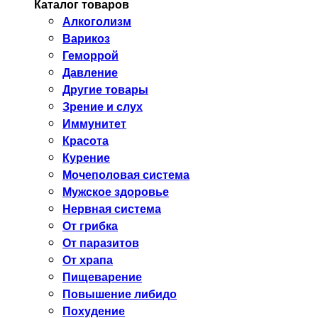
Каталог товаров
Алкоголизм
Варикоз
Геморрой
Давление
Другие товары
Зрение и слух
Иммунитет
Красота
Курение
Мочеполовая система
Мужское здоровье
Нервная система
От грибка
От паразитов
От храпа
Пищеварение
Повышение либидо
Похудение