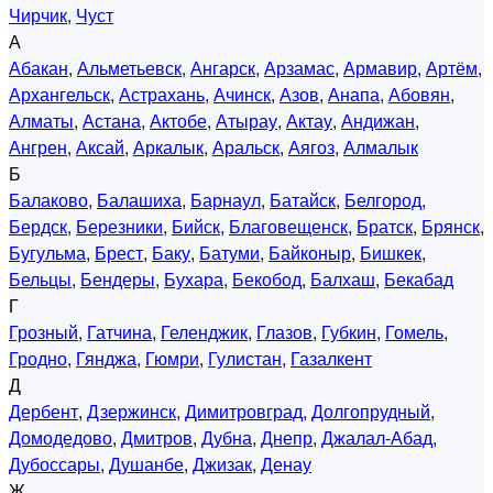
Чирчик
,
Чуст
А
Абакан
,
Альметьевск
,
Ангарск
,
Арзамас
,
Армавир
,
Артём
,
Архангельск
,
Астрахань
,
Ачинск
,
Азов
,
Анапа
,
Абовян
,
Алматы
,
Астана
,
Актобе
,
Атырау
,
Актау
,
Андижан
,
Ангрен
,
Аксай
,
Аркалык
,
Аральск
,
Аягоз
,
Алмалык
Б
Балаково
,
Балашиха
,
Барнаул
,
Батайск
,
Белгород
,
Бердск
,
Березники
,
Бийск
,
Благовещенск
,
Братск
,
Брянск
,
Бугульма
,
Брест
,
Баку
,
Батуми
,
Байконыр
,
Бишкек
,
Бельцы
,
Бендеры
,
Бухара
,
Бекобод
,
Балхаш
,
Бекабад
Г
Грозный
,
Гатчина
,
Геленджик
,
Глазов
,
Губкин
,
Гомель
,
Гродно
,
Гянджа
,
Гюмри
,
Гулистан
,
Газалкент
Д
Дербент
,
Дзержинск
,
Димитровград
,
Долгопрудный
,
Домодедово
,
Дмитров
,
Дубна
,
Днепр
,
Джалал-Абад
,
Дубоссары
,
Душанбе
,
Джизак
,
Денау
Ж