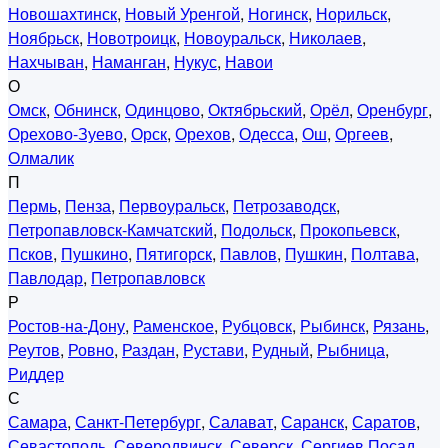
Новошахтинск
,
Новый Уренгой
,
Ногинск
,
Норильск
,
Ноябрьск
,
Новотроицк
,
Новоуральск
,
Николаев
,
Нахчыван
,
Наманган
,
Нукус
,
Навои
О
Омск
,
Обнинск
,
Одинцово
,
Октябрьский
,
Орёл
,
Оренбург
,
Орехово-Зуево
,
Орск
,
Орехов
,
Одесса
,
Ош
,
Оргеев
,
Олмалик
П
Пермь
,
Пенза
,
Первоуральск
,
Петрозаводск
,
Петропавловск-Камчатский
,
Подольск
,
Прокопьевск
,
Псков
,
Пушкино
,
Пятигорск
,
Павлов
,
Пушкин
,
Полтава
,
Павлодар
,
Петропавловск
Р
Ростов-на-Дону
,
Раменское
,
Рубцовск
,
Рыбинск
,
Рязань
,
Реутов
,
Ровно
,
Раздан
,
Рустави
,
Рудный
,
Рыбница
,
Риддер
С
Самара
,
Санкт-Петербург
,
Салават
,
Саранск
,
Саратов
,
Севастополь
,
Северодвинск
,
Северск
,
Сергиев Посад
,