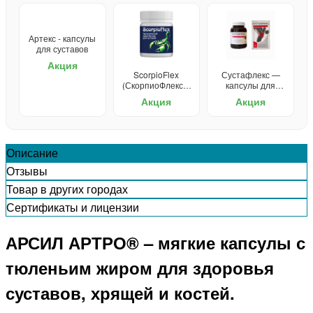
Артекс - капсулы
для суставов
Акция
ScorpioFlex
Сустафлекс —
(СкорпиоФлекс) -
капсулы для
крем для
суставов
Акция
Акция
суставов
Описание
Отзывы
Товар в других городах
Сертификаты и лицензии
АРСИЛ АРТРО® – мягкие капсулы с
тюленьим жиром для здоровья
суставов, хрящей и костей.