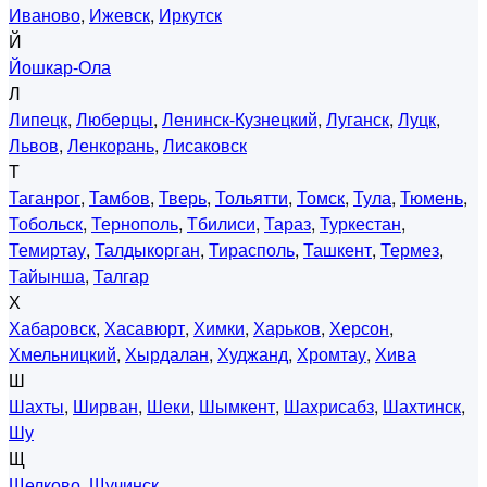
Иваново
,
Ижевск
,
Иркутск
Й
Йошкар-Ола
Л
Липецк
,
Люберцы
,
Ленинск-Кузнецкий
,
Луганск
,
Луцк
,
Львов
,
Ленкорань
,
Лисаковск
Т
Таганрог
,
Тамбов
,
Тверь
,
Тольятти
,
Томск
,
Тула
,
Тюмень
,
Тобольск
,
Тернополь
,
Тбилиси
,
Тараз
,
Туркестан
,
Темиртау
,
Талдыкорган
,
Тирасполь
,
Ташкент
,
Термез
,
Тайынша
,
Талгар
Х
Хабаровск
,
Хасавюрт
,
Химки
,
Харьков
,
Херсон
,
Хмельницкий
,
Хырдалан
,
Худжанд
,
Хромтау
,
Хива
Ш
Шахты
,
Ширван
,
Шеки
,
Шымкент
,
Шахрисабз
,
Шахтинск
,
Шу
Щ
Щелково
,
Щучинск