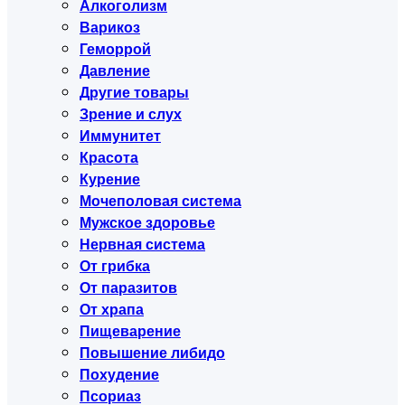
Алкоголизм
Варикоз
Геморрой
Давление
Другие товары
Зрение и слух
Иммунитет
Красота
Курение
Мочеполовая система
Мужское здоровье
Нервная система
От грибка
От паразитов
От храпа
Пищеварение
Повышение либидо
Похудение
Псориаз