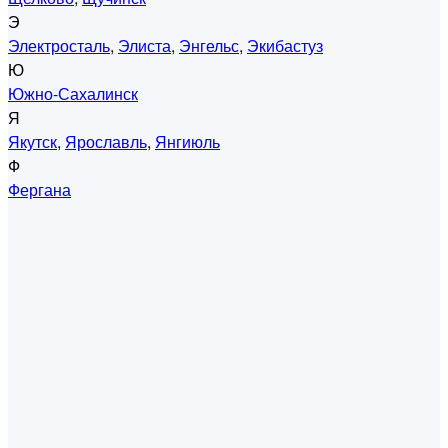
Э
Электросталь
,
Элиста
,
Энгельс
,
Экибастуз
Ю
Южно-Сахалинск
Я
Якутск
,
Ярославль
,
Янгиюль
Ф
Фергана