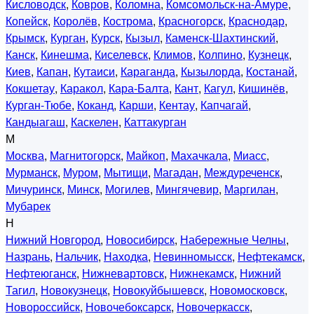
Кисловодск
,
Ковров
,
Коломна
,
Комсомольск-на-Амуре
,
Копейск
,
Королёв
,
Кострома
,
Красногорск
,
Краснодар
,
Крымск
,
Курган
,
Курск
,
Кызыл
,
Каменск-Шахтинский
,
Канск
,
Кинешма
,
Киселевск
,
Климов
,
Колпино
,
Кузнецк
,
Киев
,
Капан
,
Кутаиси
,
Караганда
,
Кызылорда
,
Костанай
,
Кокшетау
,
Каракол
,
Кара-Балта
,
Кант
,
Кагул
,
Кишинёв
,
Курган-Тюбе
,
Коканд
,
Карши
,
Кентау
,
Капчагай
,
Кандыагаш
,
Каскелен
,
Каттакурган
М
Москва
,
Магнитогорск
,
Майкоп
,
Махачкала
,
Миасс
,
Мурманск
,
Муром
,
Мытищи
,
Магадан
,
Междуреченск
,
Мичуринск
,
Минск
,
Могилев
,
Мингячевир
,
Маргилан
,
Мубарек
Н
Нижний Новгород
,
Новосибирск
,
Набережные Челны
,
Назрань
,
Нальчик
,
Находка
,
Невинномысск
,
Нефтекамск
,
Нефтеюганск
,
Нижневартовск
,
Нижнекамск
,
Нижний
Тагил
,
Новокузнецк
,
Новокуйбышевск
,
Новомосковск
,
Новороссийск
,
Новочебоксарск
,
Новочеркасск
,