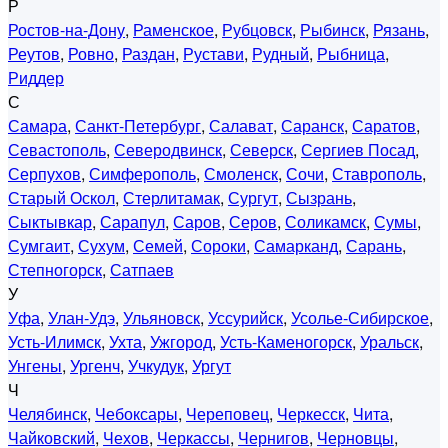
Р
Ростов-на-Дону
,
Раменское
,
Рубцовск
,
Рыбинск
,
Рязань
,
Реутов
,
Ровно
,
Раздан
,
Рустави
,
Рудный
,
Рыбница
,
Риддер
С
Самара
,
Санкт-Петербург
,
Салават
,
Саранск
,
Саратов
,
Севастополь
,
Северодвинск
,
Северск
,
Сергиев Посад
,
Серпухов
,
Симферополь
,
Смоленск
,
Сочи
,
Ставрополь
,
Старый Оскол
,
Стерлитамак
,
Сургут
,
Сызрань
,
Сыктывкар
,
Сарапул
,
Саров
,
Серов
,
Соликамск
,
Сумы
,
Сумгаит
,
Сухум
,
Семей
,
Сороки
,
Самарканд
,
Сарань
,
Степногорск
,
Сатпаев
У
Уфа
,
Улан-Удэ
,
Ульяновск
,
Уссурийск
,
Усолье-Сибирское
,
Усть-Илимск
,
Ухта
,
Ужгород
,
Усть-Каменогорск
,
Уральск
,
Унгены
,
Ургенч
,
Учкудук
,
Ургут
Ч
Челябинск
,
Чебоксары
,
Череповец
,
Черкесск
,
Чита
,
Чайковский
,
Чехов
,
Черкассы
,
Чернигов
,
Черновцы
,