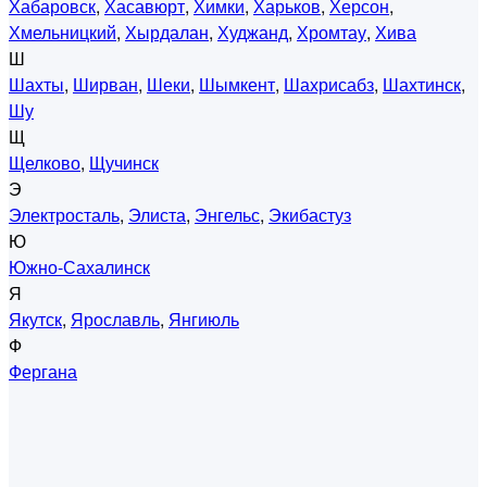
Хабаровск
,
Хасавюрт
,
Химки
,
Харьков
,
Херсон
,
Хмельницкий
,
Хырдалан
,
Худжанд
,
Хромтау
,
Хива
Ш
Шахты
,
Ширван
,
Шеки
,
Шымкент
,
Шахрисабз
,
Шахтинск
,
Шу
Щ
Щелково
,
Щучинск
Э
Электросталь
,
Элиста
,
Энгельс
,
Экибастуз
Ю
Южно-Сахалинск
Я
Якутск
,
Ярославль
,
Янгиюль
Ф
Фергана