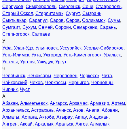
Серпухов
,
Симферополь
,
Смоленск
,
Сочи
,
Ставрополь
,
Старый Оскол
,
Стерлитамак
,
Сургут
,
Сызрань
,
Сыктывкар
,
Сарапул
,
Саров
,
Серов
,
Соликамск
,
Сумы
,
Сумгаит
,
Сухум
,
Семей
,
Сороки
,
Самарканд
,
Сарань
,
Степногорск
,
Сатпаев
У
Уфа
,
Улан-Удэ
,
Ульяновск
,
Уссурийск
,
Усолье-Сибирское
,
Усть-Илимск
,
Ухта
,
Ужгород
,
Усть-Каменогорск
,
Уральск
,
Унгены
,
Ургенч
,
Учкудук
,
Ургут
Ч
Челябинск
,
Чебоксары
,
Череповец
,
Черкесск
,
Чита
,
Чайковский
,
Чехов
,
Черкассы
,
Чернигов
,
Черновцы
,
Чирчик
,
Чуст
А
Абакан
,
Альметьевск
,
Ангарск
,
Арзамас
,
Армавир
,
Артём
,
Архангельск
,
Астрахань
,
Ачинск
,
Азов
,
Анапа
,
Абовян
,
Алматы
,
Астана
,
Актобе
,
Атырау
,
Актау
,
Андижан
,
Ангрен
,
Аксай
,
Аркалык
,
Аральск
,
Аягоз
,
Алмалык