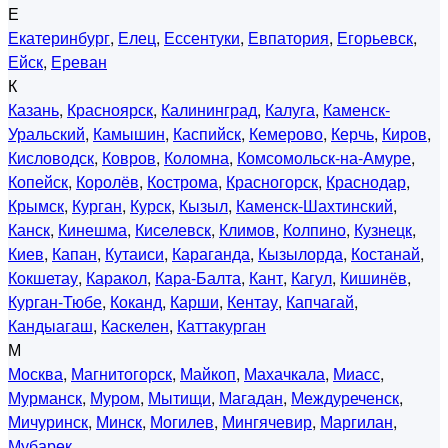
Е
Екатеринбург
,
Елец
,
Ессентуки
,
Евпатория
,
Егорьевск
,
Ейск
,
Ереван
К
Казань
,
Красноярск
,
Калининград
,
Калуга
,
Каменск-
Уральский
,
Камышин
,
Каспийск
,
Кемерово
,
Керчь
,
Киров
,
Кисловодск
,
Ковров
,
Коломна
,
Комсомольск-на-Амуре
,
Копейск
,
Королёв
,
Кострома
,
Красногорск
,
Краснодар
,
Крымск
,
Курган
,
Курск
,
Кызыл
,
Каменск-Шахтинский
,
Канск
,
Кинешма
,
Киселевск
,
Климов
,
Колпино
,
Кузнецк
,
Киев
,
Капан
,
Кутаиси
,
Караганда
,
Кызылорда
,
Костанай
,
Кокшетау
,
Каракол
,
Кара-Балта
,
Кант
,
Кагул
,
Кишинёв
,
Курган-Тюбе
,
Коканд
,
Карши
,
Кентау
,
Капчагай
,
Кандыагаш
,
Каскелен
,
Каттакурган
М
Москва
,
Магнитогорск
,
Майкоп
,
Махачкала
,
Миасс
,
Мурманск
,
Муром
,
Мытищи
,
Магадан
,
Междуреченск
,
Мичуринск
,
Минск
,
Могилев
,
Мингячевир
,
Маргилан
,
Мубарек