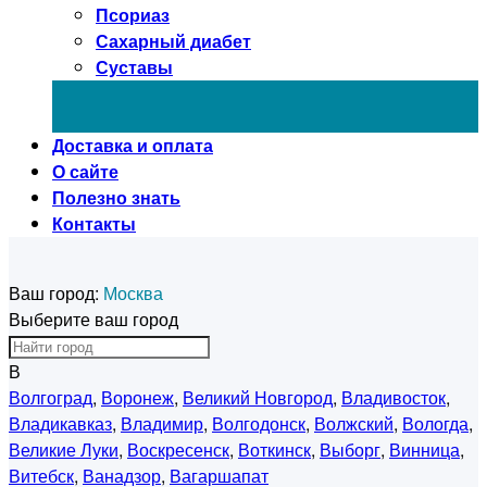
Псориаз
Сахарный диабет
Суставы
Доставка и оплата
О сайте
Полезно знать
Контакты
Ваш город:
Москва
Выберите ваш город
В
Волгоград
,
Воронеж
,
Великий Новгород
,
Владивосток
,
Владикавказ
,
Владимир
,
Волгодонск
,
Волжский
,
Вологда
,
Великие Луки
,
Воскресенск
,
Воткинск
,
Выборг
,
Винница
,
Витебск
,
Ванадзор
,
Вагаршапат