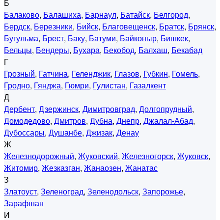
Б
Балаково
,
Балашиха
,
Барнаул
,
Батайск
,
Белгород
,
Бердск
,
Березники
,
Бийск
,
Благовещенск
,
Братск
,
Брянск
,
Бугульма
,
Брест
,
Баку
,
Батуми
,
Байконыр
,
Бишкек
,
Бельцы
,
Бендеры
,
Бухара
,
Бекобод
,
Балхаш
,
Бекабад
Г
Грозный
,
Гатчина
,
Геленджик
,
Глазов
,
Губкин
,
Гомель
,
Гродно
,
Гянджа
,
Гюмри
,
Гулистан
,
Газалкент
Д
Дербент
,
Дзержинск
,
Димитровград
,
Долгопрудный
,
Домодедово
,
Дмитров
,
Дубна
,
Днепр
,
Джалал-Абад
,
Дубоссары
,
Душанбе
,
Джизак
,
Денау
Ж
Железнодорожный
,
Жуковский
,
Железногорск
,
Жуковск
,
Житомир
,
Жезказган
,
Жанаозен
,
Жанатас
З
Златоуст
,
Зеленоград
,
Зеленодольск
,
Запорожье
,
Зарафшан
И