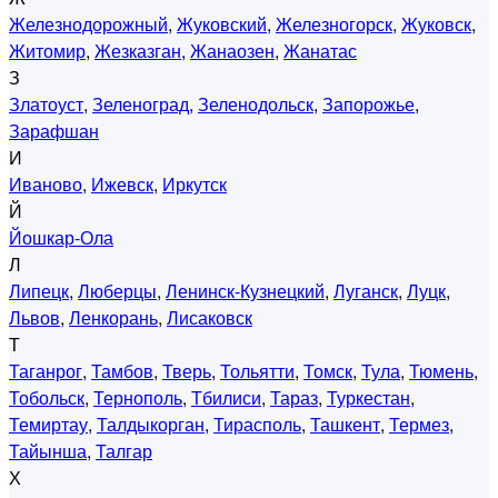
Железнодорожный
,
Жуковский
,
Железногорск
,
Жуковск
,
Житомир
,
Жезказган
,
Жанаозен
,
Жанатас
З
Златоуст
,
Зеленоград
,
Зеленодольск
,
Запорожье
,
Зарафшан
И
Иваново
,
Ижевск
,
Иркутск
Й
Йошкар-Ола
Л
Липецк
,
Люберцы
,
Ленинск-Кузнецкий
,
Луганск
,
Луцк
,
Львов
,
Ленкорань
,
Лисаковск
Т
Таганрог
,
Тамбов
,
Тверь
,
Тольятти
,
Томск
,
Тула
,
Тюмень
,
Тобольск
,
Тернополь
,
Тбилиси
,
Тараз
,
Туркестан
,
Темиртау
,
Талдыкорган
,
Тирасполь
,
Ташкент
,
Термез
,
Тайынша
,
Талгар
Х