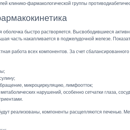
елей клинико-фармакологической группы противодиабетичес
армакокинетика
я оболочка быстро растворяется. Высвободившиеся активн
шая часть накапливается в поджелудочной железе. Показа
ная работа всех компонентов. За счет сбалансированного 
зы;
сулину;
бращение, микроциркуляцию, лимфоотток;
 метаболических нарушений, особенно сетчатки глаза, сосуд
триентами.
будут реализованы, компоненты расщепляются печенью. М