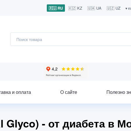
🇷🇺 RU
🇰🇿 KZ
🇺🇦 UA
🇺🇿 UZ
▾ 
тавка и оплата
О сайте
Полезно зн
l Glyco) - от диабета в М