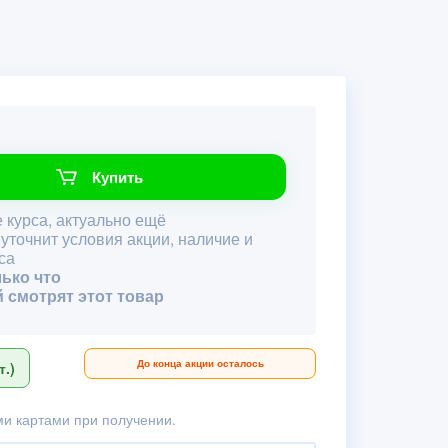
Купить
 курса, актуально ещё
 уточнит условия акции, наличие и
са
лько что
й смотрят этот товар
До конца акции осталось
.)
и картами при получении.