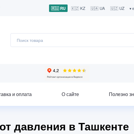
7
🇷🇺 RU
🇰🇿 KZ
🇺🇦 UA
🇺🇿 UZ
▾ 
тавка и оплата
О сайте
Полезно зн
) от давления в Ташкенте