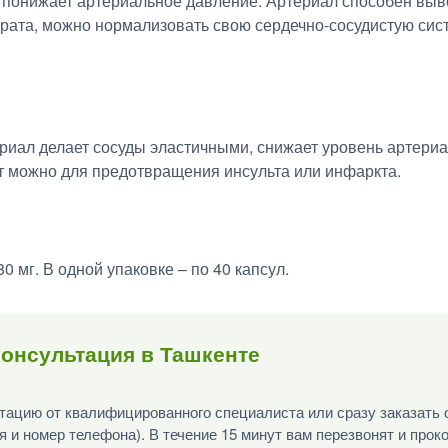
ь понижает артериальное давление. Артериал способен выв
рата, можно нормализовать свою сердечно-сосудистую сис
иал делает сосуды эластичными, снижает уровень артериа
т можно для предотвращения инсульта или инфаркта.
0 мг. В одной упаковке – по 40 капсул.
онсультация в Ташкенте
ацию от квалифицированного специалиста или сразу заказать 
я и номер телефона). В течение 15 минут вам перезвонят и прок