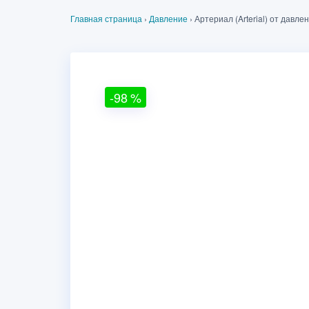
Главная страница
›
Давление
›
Артериал (Arterial) от давле
-98
%