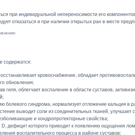
ься при индивидуальной непереносимости его компонентов
едует отказаться и при наличии открытых ран в месте пред
е содержатся:
 восстанавливает кровоснабжение, обладает противовоспа
ого обновления;
ав геля, облегчает воспаление в области суставов, активи
й;
ию болевого синдрома, нормализует отложение кальция в ра
стение выводит соли из соединительных тканей, улучшает с
езболивающие и хондропротекторные свойства;
 D, дефицит которого приводит к появлению ощущения лом
ления воспалительного процесса в районе суставов;