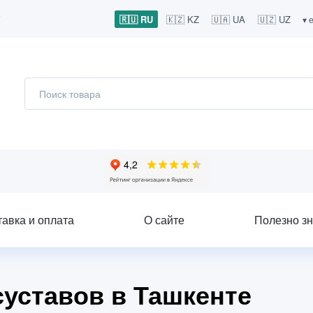
7
🇷🇺 RU
🇰🇿 KZ
🇺🇦 UA
🇺🇿 UZ
▾ 
тавка и оплата
О сайте
Полезно зн
суставов в Ташкенте