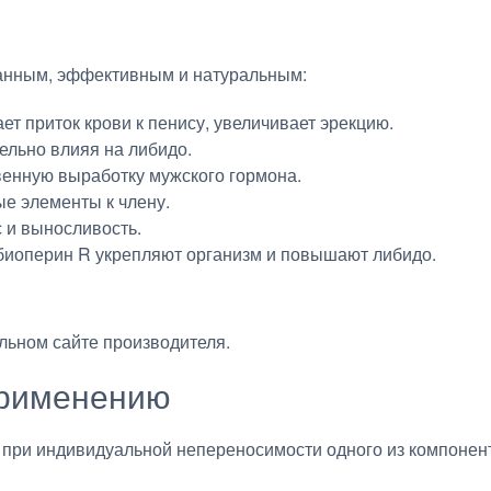
анным, эффективным и натуральным:
т приток крови к пенису, увеличивает эрекцию.
ельно влияя на либидо.
венную выработку мужского гормона.
е элементы к члену.
 и выносливость.
 биоперин R укрепляют организм и повышают либидо.
льном сайте производителя.
применению
) и при индивидуальной непереносимости одного из компонен