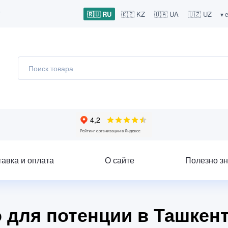
7
🇷🇺 RU
🇰🇿 KZ
🇺🇦 UA
🇺🇿 UZ
▾ 
тавка и оплата
О сайте
Полезно зн
 для потенции в Ташкен