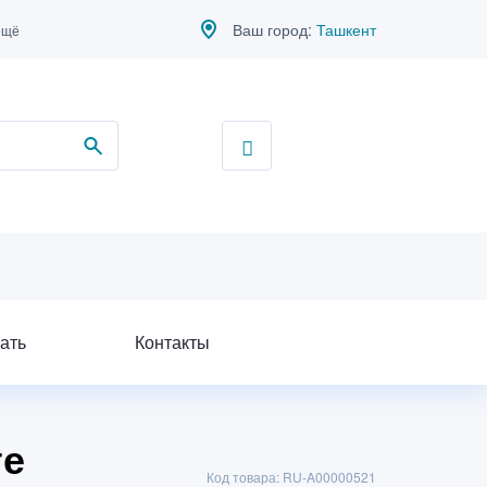
Ваш город:
Ташкент
ещё
ать
Контакты
те
Код товара: RU-A00000521