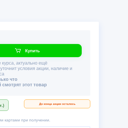
Купить
 курса, актуально ещё
 уточнит условия акции, наличие и
са
лько что
й смотрят этот товар
До конца акции осталось
.)
и картами при получении.