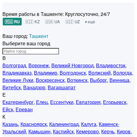
Время работы в Ташкенте:
Круглосуточно, 24/7
🇷🇺 RU
🇰🇿 KZ
🇺🇦 UA
🇺🇿 UZ
▾ ещё
Ваш город:
Ташкент
Выберите ваш город
В
Волгоград
,
Воронеж
,
Великий Новгород
,
Владивосток
,
Владикавказ
,
Владимир
,
Волгодонск
,
Волжский
,
Вологда
,
Великие Луки
,
Воскресенск
,
Воткинск
,
Выборг
,
Винница
,
Витебск
,
Ванадзор
,
Вагаршапат
Е
Екатеринбург
,
Елец
,
Ессентуки
,
Евпатория
,
Егорьевск
,
Ейск
,
Ереван
К
Казань
,
Красноярск
,
Калининград
,
Калуга
,
Каменск-
Уральский
,
Камышин
,
Каспийск
,
Кемерово
,
Керчь
,
Киров
,