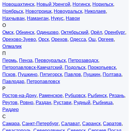
Новошахтинск
,
Новый Уренгой
,
Ногинск
,
Норильск
,
Ноябрьск
,
Новотроицк
,
Новоуральск
,
Николаев
,
Нахчыван
,
Наманган
,
Нукус
,
Навои
О
Омск
,
Обнинск
,
Одинцово
,
Октябрьский
,
Орёл
,
Оренбург
,
Орехово-Зуево
,
Орск
,
Орехов
,
Одесса
,
Ош
,
Оргеев
,
Олмалик
П
Пермь
,
Пенза
,
Первоуральск
,
Петрозаводск
,
Петропавловск-Камчатский
,
Подольск
,
Прокопьевск
,
Псков
,
Пушкино
,
Пятигорск
,
Павлов
,
Пушкин
,
Полтава
,
Павлодар
,
Петропавловск
Р
Ростов-на-Дону
,
Раменское
,
Рубцовск
,
Рыбинск
,
Рязань
,
Реутов
,
Ровно
,
Раздан
,
Рустави
,
Рудный
,
Рыбница
,
Риддер
С
Самара
,
Санкт-Петербург
,
Салават
,
Саранск
,
Саратов
,
Севастополь
,
Северодвинск
,
Северск
,
Сергиев Посад
,