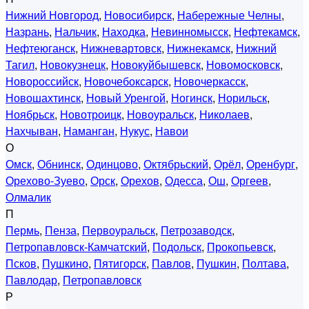
Нижний Новгород
,
Новосибирск
,
Набережные Челны
,
Назрань
,
Нальчик
,
Находка
,
Невинномысск
,
Нефтекамск
,
Нефтеюганск
,
Нижневартовск
,
Нижнекамск
,
Нижний
Тагил
,
Новокузнецк
,
Новокуйбышевск
,
Новомосковск
,
Новороссийск
,
Новочебоксарск
,
Новочеркасск
,
Новошахтинск
,
Новый Уренгой
,
Ногинск
,
Норильск
,
Ноябрьск
,
Новотроицк
,
Новоуральск
,
Николаев
,
Нахчыван
,
Наманган
,
Нукус
,
Навои
О
Омск
,
Обнинск
,
Одинцово
,
Октябрьский
,
Орёл
,
Оренбург
,
Орехово-Зуево
,
Орск
,
Орехов
,
Одесса
,
Ош
,
Оргеев
,
Олмалик
П
Пермь
,
Пенза
,
Первоуральск
,
Петрозаводск
,
Петропавловск-Камчатский
,
Подольск
,
Прокопьевск
,
Псков
,
Пушкино
,
Пятигорск
,
Павлов
,
Пушкин
,
Полтава
,
Павлодар
,
Петропавловск
Р