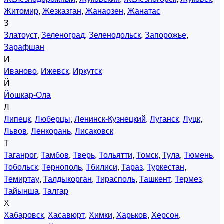
Житомир
,
Жезказган
,
Жанаозен
,
Жанатас
З
Златоуст
,
Зеленоград
,
Зеленодольск
,
Запорожье
,
Зарафшан
И
Иваново
,
Ижевск
,
Иркутск
Й
Йошкар-Ола
Л
Липецк
,
Люберцы
,
Ленинск-Кузнецкий
,
Луганск
,
Луцк
,
Львов
,
Ленкорань
,
Лисаковск
Т
Таганрог
,
Тамбов
,
Тверь
,
Тольятти
,
Томск
,
Тула
,
Тюмень
,
Тобольск
,
Тернополь
,
Тбилиси
,
Тараз
,
Туркестан
,
Темиртау
,
Талдыкорган
,
Тирасполь
,
Ташкент
,
Термез
,
Тайынша
,
Талгар
Х
Хабаровск
,
Хасавюрт
,
Химки
,
Харьков
,
Херсон
,