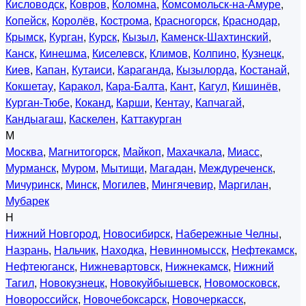
Кисловодск
,
Ковров
,
Коломна
,
Комсомольск-на-Амуре
,
Копейск
,
Королёв
,
Кострома
,
Красногорск
,
Краснодар
,
Крымск
,
Курган
,
Курск
,
Кызыл
,
Каменск-Шахтинский
,
Канск
,
Кинешма
,
Киселевск
,
Климов
,
Колпино
,
Кузнецк
,
Киев
,
Капан
,
Кутаиси
,
Караганда
,
Кызылорда
,
Костанай
,
Кокшетау
,
Каракол
,
Кара-Балта
,
Кант
,
Кагул
,
Кишинёв
,
Курган-Тюбе
,
Коканд
,
Карши
,
Кентау
,
Капчагай
,
Кандыагаш
,
Каскелен
,
Каттакурган
М
Москва
,
Магнитогорск
,
Майкоп
,
Махачкала
,
Миасс
,
Мурманск
,
Муром
,
Мытищи
,
Магадан
,
Междуреченск
,
Мичуринск
,
Минск
,
Могилев
,
Мингячевир
,
Маргилан
,
Мубарек
Н
Нижний Новгород
,
Новосибирск
,
Набережные Челны
,
Назрань
,
Нальчик
,
Находка
,
Невинномысск
,
Нефтекамск
,
Нефтеюганск
,
Нижневартовск
,
Нижнекамск
,
Нижний
Тагил
,
Новокузнецк
,
Новокуйбышевск
,
Новомосковск
,
Новороссийск
,
Новочебоксарск
,
Новочеркасск
,