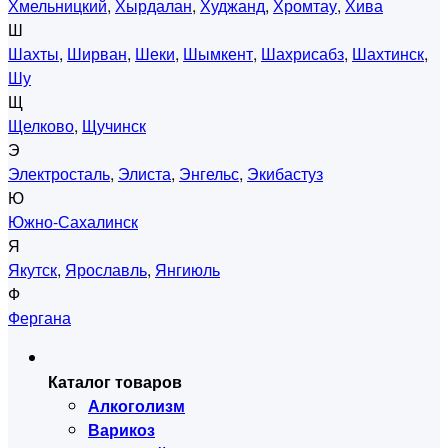
Хмельницкий
,
Хырдалан
,
Худжанд
,
Хромтау
,
Хива
Ш
Шахты
,
Ширван
,
Шеки
,
Шымкент
,
Шахрисабз
,
Шахтинск
,
Шу
Щ
Щелково
,
Щучинск
Э
Электросталь
,
Элиста
,
Энгельс
,
Экибастуз
Ю
Южно-Сахалинск
Я
Якутск
,
Ярославль
,
Янгиюль
Ф
Фергана
Каталог товаров
Алкоголизм
Варикоз