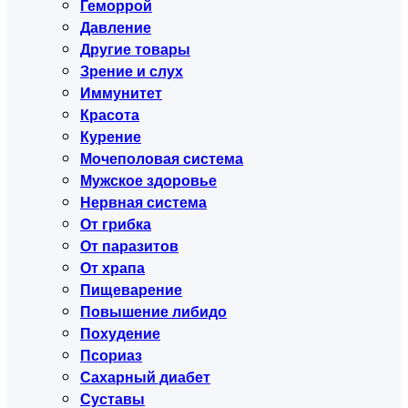
Геморрой
Давление
Другие товары
Зрение и слух
Иммунитет
Красота
Курение
Мочеполовая система
Мужское здоровье
Нервная система
От грибка
От паразитов
От храпа
Пищеварение
Повышение либидо
Похудение
Псориаз
Сахарный диабет
Суставы