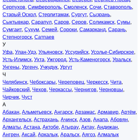
Серпухов
,
Симферополь
,
Смоленск
,
Сочи
,
Ставрополь
,
Старый Оскол
,
Стерлитамак
,
Сургут
,
Сызрань
,
Сыктывкар
,
Сарапул
,
Саров
,
Серов
,
Соликамск
,
Сумы
,
Сумгаит
,
Сухум
,
Семей
,
Сороки
,
Самарканд
,
Сарань
,
Степногорск
,
Сатпаев
У
Уфа
,
Улан-Удэ
,
Ульяновск
,
Уссурийск
,
Усолье-Сибирское
,
Усть-Илимск
,
Ухта
,
Ужгород
,
Усть-Каменогорск
,
Уральск
,
Унгены
,
Ургенч
,
Учкудук
,
Ургут
Ч
Челябинск
,
Чебоксары
,
Череповец
,
Черкесск
,
Чита
,
Чайковский
,
Чехов
,
Черкассы
,
Чернигов
,
Черновцы
,
Чирчик
,
Чуст
А
Абакан
,
Альметьевск
,
Ангарск
,
Арзамас
,
Армавир
,
Артём
,
Архангельск
,
Астрахань
,
Ачинск
,
Азов
,
Анапа
,
Абовян
,
Алматы
,
Астана
,
Актобе
,
Атырау
,
Актау
,
Андижан
,
Ангрен
,
Аксай
,
Аркалык
,
Аральск
,
Аягоз
,
Алмалык