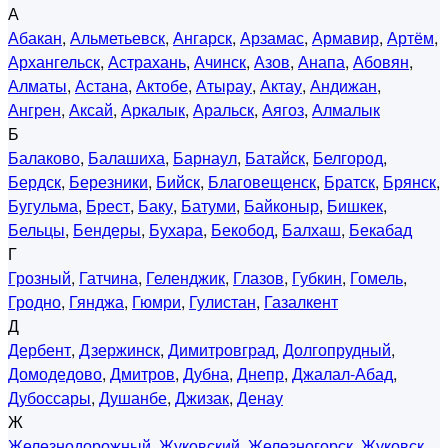
А
Абакан
,
Альметьевск
,
Ангарск
,
Арзамас
,
Армавир
,
Артём
,
Архангельск
,
Астрахань
,
Ачинск
,
Азов
,
Анапа
,
Абовян
,
Алматы
,
Астана
,
Актобе
,
Атырау
,
Актау
,
Андижан
,
Ангрен
,
Аксай
,
Аркалык
,
Аральск
,
Аягоз
,
Алмалык
Б
Балаково
,
Балашиха
,
Барнаул
,
Батайск
,
Белгород
,
Бердск
,
Березники
,
Бийск
,
Благовещенск
,
Братск
,
Брянск
,
Бугульма
,
Брест
,
Баку
,
Батуми
,
Байконыр
,
Бишкек
,
Бельцы
,
Бендеры
,
Бухара
,
Бекобод
,
Балхаш
,
Бекабад
Г
Грозный
,
Гатчина
,
Геленджик
,
Глазов
,
Губкин
,
Гомель
,
Гродно
,
Гянджа
,
Гюмри
,
Гулистан
,
Газалкент
Д
Дербент
,
Дзержинск
,
Димитровград
,
Долгопрудный
,
Домодедово
,
Дмитров
,
Дубна
,
Днепр
,
Джалал-Абад
,
Дубоссары
,
Душанбе
,
Джизак
,
Денау
Ж
Железнодорожный
,
Жуковский
,
Железногорск
,
Жуковск
,