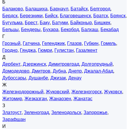
Б
Балаково
,
Балашиха
,
Барнаул
,
Батайск
,
Белгород
,
Бердск
,
Березники
,
Бийск
,
Благовещенск
,
Братск
,
Брянск
,
Бугульма
,
Брест
,
Баку
,
Батуми
,
Байконыр
,
Бишкек
,
Бельцы
,
Бендеры
,
Бухара
,
Бекобод
,
Балхаш
,
Бекабад
Г
Грозный
,
Гатчина
,
Геленджик
,
Глазов
,
Губкин
,
Гомель
,
Гродно
,
Гянджа
,
Гюмри
,
Гулистан
,
Газалкент
Д
Дербент
,
Дзержинск
,
Димитровград
,
Долгопрудный
,
Домодедово
,
Дмитров
,
Дубна
,
Днепр
,
Джалал-Абад
,
Дубоссары
,
Душанбе
,
Джизак
,
Денау
Ж
Железнодорожный
,
Жуковский
,
Железногорск
,
Жуковск
,
Житомир
,
Жезказган
,
Жанаозен
,
Жанатас
З
Златоуст
,
Зеленоград
,
Зеленодольск
,
Запорожье
,
Зарафшан
И