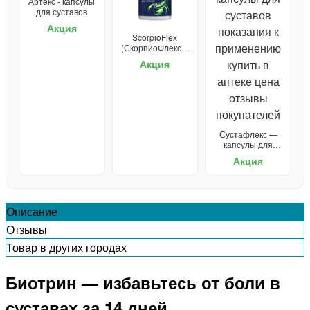
Артекс - капсулы
для суставов
Акция
ScorpioFlex
(СкорпиоФлекс) -
крем для
Акция
суставов
Сустафлекс —
капсулы для
суставов
Акция
Описание
Отзывы
Товар в других городах
Биотрин — избавьтесь от боли в
суставах за 14 дней