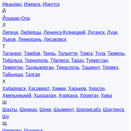
Иваново
,
Ижевск
,
Иркутск
Й
Йошкар-Ола
Л
Липецк
,
Люберцы
,
Ленинск-Кузнецкий
,
Луганск
,
Луцк
,
Львов
,
Ленкорань
,
Лисаковск
Т
Таганрог
,
Тамбов
,
Тверь
,
Тольятти
,
Томск
,
Тула
,
Тюмень
,
Тобольск
,
Тернополь
,
Тбилиси
,
Тараз
,
Туркестан
,
Темиртау
,
Талдыкорган
,
Тирасполь
,
Ташкент
,
Термез
,
Тайынша
,
Талгар
Х
Хабаровск
,
Хасавюрт
,
Химки
,
Харьков
,
Херсон
,
Хмельницкий
,
Хырдалан
,
Худжанд
,
Хромтау
,
Хива
Ш
Шахты
,
Ширван
,
Шеки
,
Шымкент
,
Шахрисабз
,
Шахтинск
,
Шу
Щ
Щелково
,
Щучинск