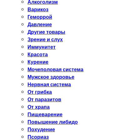
Алкоголизм
Варикоз
Геморрой
Давление
Другие товары
Зрение и слух
Иммунитет
Красота
Курение
Мочеполовая система
Мужское здоровье
Нервная система
От грибка
От паразитов
От храпа
Пищеварение
Повышение либидо
Похудение
Псориаз