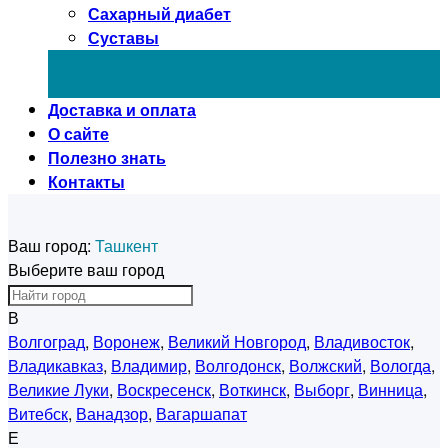
Сахарный диабет
Суставы
Доставка и оплата
О сайте
Полезно знать
Контакты
Ваш город:
Ташкент
Выберите ваш город
В
Волгоград
,
Воронеж
,
Великий Новгород
,
Владивосток
,
Владикавказ
,
Владимир
,
Волгодонск
,
Волжский
,
Вологда
,
Великие Луки
,
Воскресенск
,
Воткинск
,
Выборг
,
Винница
,
Витебск
,
Ванадзор
,
Вагаршапат
Е