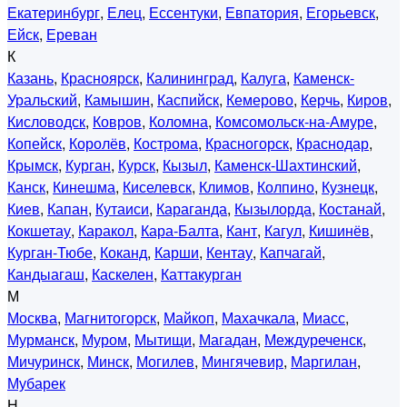
Екатеринбург
,
Елец
,
Ессентуки
,
Евпатория
,
Егорьевск
,
Ейск
,
Ереван
К
Казань
,
Красноярск
,
Калининград
,
Калуга
,
Каменск-
Уральский
,
Камышин
,
Каспийск
,
Кемерово
,
Керчь
,
Киров
,
Кисловодск
,
Ковров
,
Коломна
,
Комсомольск-на-Амуре
,
Копейск
,
Королёв
,
Кострома
,
Красногорск
,
Краснодар
,
Крымск
,
Курган
,
Курск
,
Кызыл
,
Каменск-Шахтинский
,
Канск
,
Кинешма
,
Киселевск
,
Климов
,
Колпино
,
Кузнецк
,
Киев
,
Капан
,
Кутаиси
,
Караганда
,
Кызылорда
,
Костанай
,
Кокшетау
,
Каракол
,
Кара-Балта
,
Кант
,
Кагул
,
Кишинёв
,
Курган-Тюбе
,
Коканд
,
Карши
,
Кентау
,
Капчагай
,
Кандыагаш
,
Каскелен
,
Каттакурган
М
Москва
,
Магнитогорск
,
Майкоп
,
Махачкала
,
Миасс
,
Мурманск
,
Муром
,
Мытищи
,
Магадан
,
Междуреченск
,
Мичуринск
,
Минск
,
Могилев
,
Мингячевир
,
Маргилан
,
Мубарек
Н