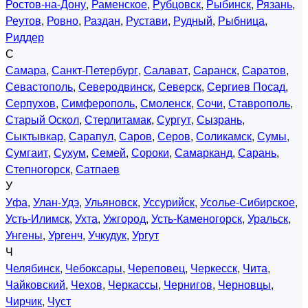
Ростов-на-Дону
,
Раменское
,
Рубцовск
,
Рыбинск
,
Рязань
,
Реутов
,
Ровно
,
Раздан
,
Рустави
,
Рудный
,
Рыбница
,
Риддер
С
Самара
,
Санкт-Петербург
,
Салават
,
Саранск
,
Саратов
,
Севастополь
,
Северодвинск
,
Северск
,
Сергиев Посад
,
Серпухов
,
Симферополь
,
Смоленск
,
Сочи
,
Ставрополь
,
Старый Оскол
,
Стерлитамак
,
Сургут
,
Сызрань
,
Сыктывкар
,
Сарапул
,
Саров
,
Серов
,
Соликамск
,
Сумы
,
Сумгаит
,
Сухум
,
Семей
,
Сороки
,
Самарканд
,
Сарань
,
Степногорск
,
Сатпаев
У
Уфа
,
Улан-Удэ
,
Ульяновск
,
Уссурийск
,
Усолье-Сибирское
,
Усть-Илимск
,
Ухта
,
Ужгород
,
Усть-Каменогорск
,
Уральск
,
Унгены
,
Ургенч
,
Учкудук
,
Ургут
Ч
Челябинск
,
Чебоксары
,
Череповец
,
Черкесск
,
Чита
,
Чайковский
,
Чехов
,
Черкассы
,
Чернигов
,
Черновцы
,
Чирчик
,
Чуст