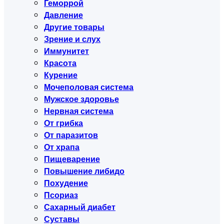
Геморрой
Давление
Другие товары
Зрение и слух
Иммунитет
Красота
Курение
Мочеполовая система
Мужское здоровье
Нервная система
От грибка
От паразитов
От храпа
Пищеварение
Повышение либидо
Похудение
Псориаз
Сахарный диабет
Суставы