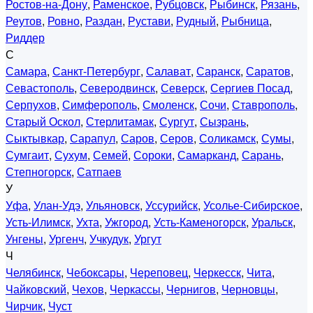
Ростов-на-Дону
,
Раменское
,
Рубцовск
,
Рыбинск
,
Рязань
,
Реутов
,
Ровно
,
Раздан
,
Рустави
,
Рудный
,
Рыбница
,
Риддер
С
Самара
,
Санкт-Петербург
,
Салават
,
Саранск
,
Саратов
,
Севастополь
,
Северодвинск
,
Северск
,
Сергиев Посад
,
Серпухов
,
Симферополь
,
Смоленск
,
Сочи
,
Ставрополь
,
Старый Оскол
,
Стерлитамак
,
Сургут
,
Сызрань
,
Сыктывкар
,
Сарапул
,
Саров
,
Серов
,
Соликамск
,
Сумы
,
Сумгаит
,
Сухум
,
Семей
,
Сороки
,
Самарканд
,
Сарань
,
Степногорск
,
Сатпаев
У
Уфа
,
Улан-Удэ
,
Ульяновск
,
Уссурийск
,
Усолье-Сибирское
,
Усть-Илимск
,
Ухта
,
Ужгород
,
Усть-Каменогорск
,
Уральск
,
Унгены
,
Ургенч
,
Учкудук
,
Ургут
Ч
Челябинск
,
Чебоксары
,
Череповец
,
Черкесск
,
Чита
,
Чайковский
,
Чехов
,
Черкассы
,
Чернигов
,
Черновцы
,
Чирчик
,
Чуст