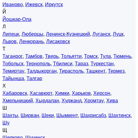
Иваново
,
Ижевск
,
Иркутск
Й
Йошкар-Ола
Л
Липецк
,
Люберцы
,
Ленинск-Кузнецкий
,
Луганск
,
Луцк
,
Львов
,
Ленкорань
,
Лисаковск
Т
Таганрог
,
Тамбов
,
Тверь
,
Тольятти
,
Томск
,
Тула
,
Тюмень
,
Тобольск
,
Тернополь
,
Тбилиси
,
Тараз
,
Туркестан
,
Темиртау
,
Талдыкорган
,
Тирасполь
,
Ташкент
,
Термез
,
Тайынша
,
Талгар
Х
Хабаровск
,
Хасавюрт
,
Химки
,
Харьков
,
Херсон
,
Хмельницкий
,
Хырдалан
,
Худжанд
,
Хромтау
,
Хива
Ш
Шахты
,
Ширван
,
Шеки
,
Шымкент
,
Шахрисабз
,
Шахтинск
,
Шу
Щ
Щелково
,
Щучинск