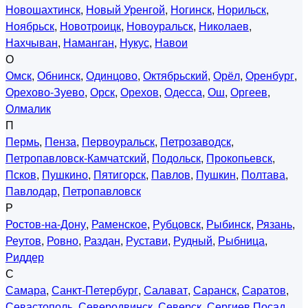
Новошахтинск
,
Новый Уренгой
,
Ногинск
,
Норильск
,
Ноябрьск
,
Новотроицк
,
Новоуральск
,
Николаев
,
Нахчыван
,
Наманган
,
Нукус
,
Навои
О
Омск
,
Обнинск
,
Одинцово
,
Октябрьский
,
Орёл
,
Оренбург
,
Орехово-Зуево
,
Орск
,
Орехов
,
Одесса
,
Ош
,
Оргеев
,
Олмалик
П
Пермь
,
Пенза
,
Первоуральск
,
Петрозаводск
,
Петропавловск-Камчатский
,
Подольск
,
Прокопьевск
,
Псков
,
Пушкино
,
Пятигорск
,
Павлов
,
Пушкин
,
Полтава
,
Павлодар
,
Петропавловск
Р
Ростов-на-Дону
,
Раменское
,
Рубцовск
,
Рыбинск
,
Рязань
,
Реутов
,
Ровно
,
Раздан
,
Рустави
,
Рудный
,
Рыбница
,
Риддер
С
Самара
,
Санкт-Петербург
,
Салават
,
Саранск
,
Саратов
,
Севастополь
,
Северодвинск
,
Северск
,
Сергиев Посад
,