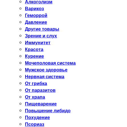
Алкоголизм
Варикоз
Геморрой
Давление
Другие товары
Зрение и слух
Иммунитет
Красота
Курение
Мочеполовая система
Мужское здоровье
Нервная система
От грибка
От паразитов
От храпа
Пищеварение
Повышение либидо
Похудение
Псориаз