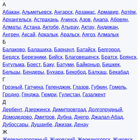
А
Абакан
,
Альметьевск
,
Ангарск
,
Арзамас
,
Армавир
,
Артём
,
Архангельск
,
Астрахань
,
Ачинск
,
Азов
,
Анапа
,
Абовян
,
Алматы
,
Астана
,
Актобе
,
Атырау
,
Актау
,
Андижан
,
Ангрен
,
Аксай
,
Аркалык
,
Аральск
,
Аягоз
,
Алмалык
Б
Балаково
,
Балашиха
,
Барнаул
,
Батайск
,
Белгород
,
Бердск
,
Березники
,
Бийск
,
Благовещенск
,
Братск
,
Брянск
,
Бугульма
,
Брест
,
Баку
,
Батуми
,
Байконыр
,
Бишкек
,
Бельцы
,
Бендеры
,
Бухара
,
Бекобод
,
Балхаш
,
Бекабад
Г
Грозный
,
Гатчина
,
Геленджик
,
Глазов
,
Губкин
,
Гомель
,
Гродно
,
Гянджа
,
Гюмри
,
Гулистан
,
Газалкент
Д
Дербент
,
Дзержинск
,
Димитровград
,
Долгопрудный
,
Домодедово
,
Дмитров
,
Дубна
,
Днепр
,
Джалал-Абад
,
Дубоссары
,
Душанбе
,
Джизак
,
Денау
Ж
Железнодорожный
,
Жуковский
,
Железногорск
,
Жуковск
,