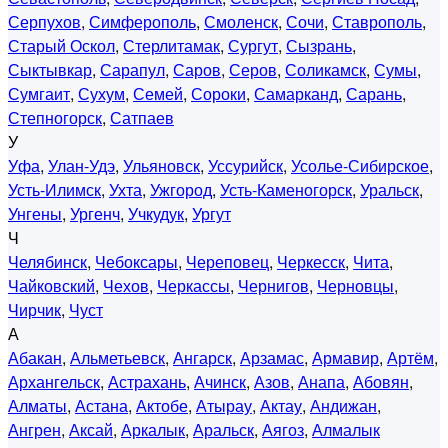
Серпухов
,
Симферополь
,
Смоленск
,
Сочи
,
Ставрополь
,
Старый Оскол
,
Стерлитамак
,
Сургут
,
Сызрань
,
Сыктывкар
,
Сарапул
,
Саров
,
Серов
,
Соликамск
,
Сумы
,
Сумгаит
,
Сухум
,
Семей
,
Сороки
,
Самарканд
,
Сарань
,
Степногорск
,
Сатпаев
У
Уфа
,
Улан-Удэ
,
Ульяновск
,
Уссурийск
,
Усолье-Сибирское
,
Усть-Илимск
,
Ухта
,
Ужгород
,
Усть-Каменогорск
,
Уральск
,
Унгены
,
Ургенч
,
Учкудук
,
Ургут
Ч
Челябинск
,
Чебоксары
,
Череповец
,
Черкесск
,
Чита
,
Чайковский
,
Чехов
,
Черкассы
,
Чернигов
,
Черновцы
,
Чирчик
,
Чуст
А
Абакан
,
Альметьевск
,
Ангарск
,
Арзамас
,
Армавир
,
Артём
,
Архангельск
,
Астрахань
,
Ачинск
,
Азов
,
Анапа
,
Абовян
,
Алматы
,
Астана
,
Актобе
,
Атырау
,
Актау
,
Андижан
,
Ангрен
,
Аксай
,
Аркалык
,
Аральск
,
Аягоз
,
Алмалык