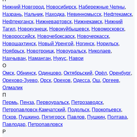
Нижний Новгород
,
Новосибирск
,
Набережные Челны
,
Назрань
,
Нальчик
,
Находка
,
Невинномысск
,
Нефтекамск
,
Нефтеюганск
,
Нижневартовск
,
Нижнекамск
,
Нижний
Тагил
,
Новокузнецк
,
Новокуйбышевск
,
Новомосковск
,
Новороссийск
,
Новочебоксарск
,
Новочеркасск
,
Новошахтинск
,
Новый Уренгой
,
Ногинск
,
Норильск
,
Ноябрьск
,
Новотроицк
,
Новоуральск
,
Николаев
,
Нахчыван
,
Наманган
,
Нукус
,
Навои
О
Омск
,
Обнинск
,
Одинцово
,
Октябрьский
,
Орёл
,
Оренбург
,
Орехово-Зуево
,
Орск
,
Орехов
,
Одесса
,
Ош
,
Оргеев
,
Олмалик
П
Пермь
,
Пенза
,
Первоуральск
,
Петрозаводск
,
Петропавловск-Камчатский
,
Подольск
,
Прокопьевск
,
Псков
,
Пушкино
,
Пятигорск
,
Павлов
,
Пушкин
,
Полтава
,
Павлодар
,
Петропавловск
Р