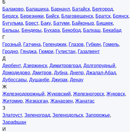
Б
Балаково
,
Балашиха
,
Барнаул
,
Батайск
,
Белгород
,
Бердск
,
Березники
,
Бийск
,
Благовещенск
,
Братск
,
Брянск
,
Бугульма
,
Брест
,
Баку
,
Батуми
,
Байконыр
,
Бишкек
,
Бельцы
,
Бендеры
,
Бухара
,
Бекобод
,
Балхаш
,
Бекабад
Г
Грозный
,
Гатчина
,
Геленджик
,
Глазов
,
Губкин
,
Гомель
,
Гродно
,
Гянджа
,
Гюмри
,
Гулистан
,
Газалкент
Д
Дербент
,
Дзержинск
,
Димитровград
,
Долгопрудный
,
Домодедово
,
Дмитров
,
Дубна
,
Днепр
,
Джалал-Абад
,
Дубоссары
,
Душанбе
,
Джизак
,
Денау
Ж
Железнодорожный
,
Жуковский
,
Железногорск
,
Жуковск
,
Житомир
,
Жезказган
,
Жанаозен
,
Жанатас
З
Златоуст
,
Зеленоград
,
Зеленодольск
,
Запорожье
,
Зарафшан
И