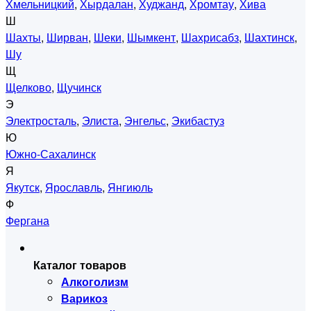
Хмельницкий
,
Хырдалан
,
Худжанд
,
Хромтау
,
Хива
Ш
Шахты
,
Ширван
,
Шеки
,
Шымкент
,
Шахрисабз
,
Шахтинск
,
Шу
Щ
Щелково
,
Щучинск
Э
Электросталь
,
Элиста
,
Энгельс
,
Экибастуз
Ю
Южно-Сахалинск
Я
Якутск
,
Ярославль
,
Янгиюль
Ф
Фергана
Каталог товаров
Алкоголизм
Варикоз