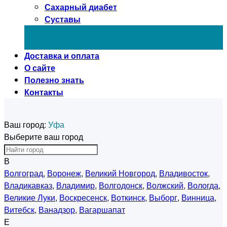
Сахарный диабет
Суставы
Доставка и оплата
О сайте
Полезно знать
Контакты
Ваш город:
Уфа
Выберите ваш город
В
Волгоград
,
Воронеж
,
Великий Новгород
,
Владивосток
,
Владикавказ
,
Владимир
,
Волгодонск
,
Волжский
,
Вологда
,
Великие Луки
,
Воскресенск
,
Воткинск
,
Выборг
,
Винница
,
Витебск
,
Ванадзор
,
Вагаршапат
Е