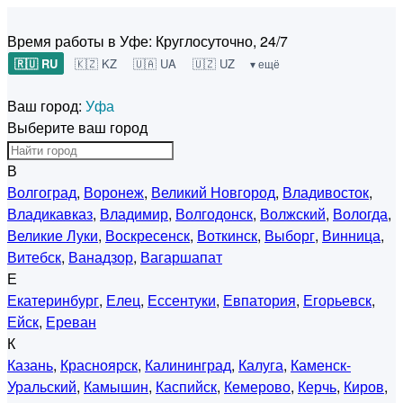
Время работы в Уфе:
Круглосуточно, 24/7
🇷🇺 RU
🇰🇿 KZ
🇺🇦 UA
🇺🇿 UZ
▾ ещё
Ваш город:
Уфа
Выберите ваш город
В
Волгоград
,
Воронеж
,
Великий Новгород
,
Владивосток
,
Владикавказ
,
Владимир
,
Волгодонск
,
Волжский
,
Вологда
,
Великие Луки
,
Воскресенск
,
Воткинск
,
Выборг
,
Винница
,
Витебск
,
Ванадзор
,
Вагаршапат
Е
Екатеринбург
,
Елец
,
Ессентуки
,
Евпатория
,
Егорьевск
,
Ейск
,
Ереван
К
Казань
,
Красноярск
,
Калининград
,
Калуга
,
Каменск-
Уральский
,
Камышин
,
Каспийск
,
Кемерово
,
Керчь
,
Киров
,