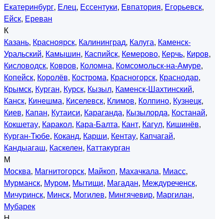
Екатеринбург
,
Елец
,
Ессентуки
,
Евпатория
,
Егорьевск
,
Ейск
,
Ереван
К
Казань
,
Красноярск
,
Калининград
,
Калуга
,
Каменск-
Уральский
,
Камышин
,
Каспийск
,
Кемерово
,
Керчь
,
Киров
,
Кисловодск
,
Ковров
,
Коломна
,
Комсомольск-на-Амуре
,
Копейск
,
Королёв
,
Кострома
,
Красногорск
,
Краснодар
,
Крымск
,
Курган
,
Курск
,
Кызыл
,
Каменск-Шахтинский
,
Канск
,
Кинешма
,
Киселевск
,
Климов
,
Колпино
,
Кузнецк
,
Киев
,
Капан
,
Кутаиси
,
Караганда
,
Кызылорда
,
Костанай
,
Кокшетау
,
Каракол
,
Кара-Балта
,
Кант
,
Кагул
,
Кишинёв
,
Курган-Тюбе
,
Коканд
,
Карши
,
Кентау
,
Капчагай
,
Кандыагаш
,
Каскелен
,
Каттакурган
М
Москва
,
Магнитогорск
,
Майкоп
,
Махачкала
,
Миасс
,
Мурманск
,
Муром
,
Мытищи
,
Магадан
,
Междуреченск
,
Мичуринск
,
Минск
,
Могилев
,
Мингячевир
,
Маргилан
,
Мубарек
Н