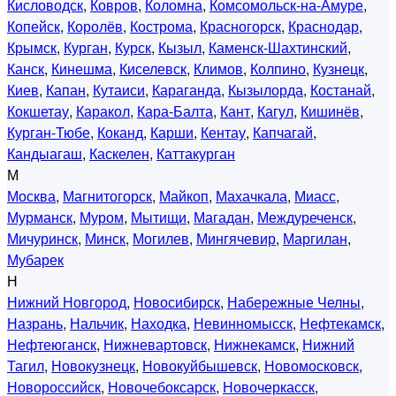
Кисловодск
,
Ковров
,
Коломна
,
Комсомольск-на-Амуре
,
Копейск
,
Королёв
,
Кострома
,
Красногорск
,
Краснодар
,
Крымск
,
Курган
,
Курск
,
Кызыл
,
Каменск-Шахтинский
,
Канск
,
Кинешма
,
Киселевск
,
Климов
,
Колпино
,
Кузнецк
,
Киев
,
Капан
,
Кутаиси
,
Караганда
,
Кызылорда
,
Костанай
,
Кокшетау
,
Каракол
,
Кара-Балта
,
Кант
,
Кагул
,
Кишинёв
,
Курган-Тюбе
,
Коканд
,
Карши
,
Кентау
,
Капчагай
,
Кандыагаш
,
Каскелен
,
Каттакурган
М
Москва
,
Магнитогорск
,
Майкоп
,
Махачкала
,
Миасс
,
Мурманск
,
Муром
,
Мытищи
,
Магадан
,
Междуреченск
,
Мичуринск
,
Минск
,
Могилев
,
Мингячевир
,
Маргилан
,
Мубарек
Н
Нижний Новгород
,
Новосибирск
,
Набережные Челны
,
Назрань
,
Нальчик
,
Находка
,
Невинномысск
,
Нефтекамск
,
Нефтеюганск
,
Нижневартовск
,
Нижнекамск
,
Нижний
Тагил
,
Новокузнецк
,
Новокуйбышевск
,
Новомосковск
,
Новороссийск
,
Новочебоксарск
,
Новочеркасск
,