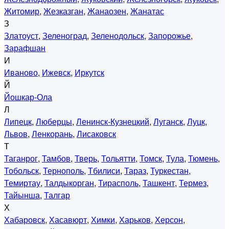
Житомир
,
Жезказган
,
Жанаозен
,
Жанатас
З
Златоуст
,
Зеленоград
,
Зеленодольск
,
Запорожье
,
Зарафшан
И
Иваново
,
Ижевск
,
Иркутск
Й
Йошкар-Ола
Л
Липецк
,
Люберцы
,
Ленинск-Кузнецкий
,
Луганск
,
Луцк
,
Львов
,
Ленкорань
,
Лисаковск
Т
Таганрог
,
Тамбов
,
Тверь
,
Тольятти
,
Томск
,
Тула
,
Тюмень
,
Тобольск
,
Тернополь
,
Тбилиси
,
Тараз
,
Туркестан
,
Темиртау
,
Талдыкорган
,
Тирасполь
,
Ташкент
,
Термез
,
Тайынша
,
Талгар
Х
Хабаровск
,
Хасавюрт
,
Химки
,
Харьков
,
Херсон
,