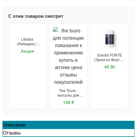
С этим товаром смотрят
Libidex
(Либидекс) -
капсулы от
Акция
простатита и для
Erectol FORTE
потенции
(Эректол Форте) -
средство для
45 Br
потенции
The Touro -
капсулы для
потенции
139 ₽
Описание
Отзывы