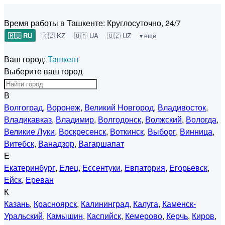
Время работы в Ташкенте:
Круглосуточно, 24/7
🇷🇺 RU
🇰🇿 KZ
🇺🇦 UA
🇺🇿 UZ
▾ ещё
Ваш город:
Ташкент
Выберите ваш город
В
Волгоград
,
Воронеж
,
Великий Новгород
,
Владивосток
,
Владикавказ
,
Владимир
,
Волгодонск
,
Волжский
,
Вологда
,
Великие Луки
,
Воскресенск
,
Воткинск
,
Выборг
,
Винница
,
Витебск
,
Ванадзор
,
Вагаршапат
Е
Екатеринбург
,
Елец
,
Ессентуки
,
Евпатория
,
Егорьевск
,
Ейск
,
Ереван
К
Казань
,
Красноярск
,
Калининград
,
Калуга
,
Каменск-
Уральский
,
Камышин
,
Каспийск
,
Кемерово
,
Керчь
,
Киров
,