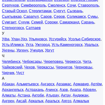
Серпухов
,
Симферополь
,
Смоленск
,
Сочи
,
Ставрополь
,
Старый Оскол
,
Стерлитамак
,
Сургут
,
Сызрань
,
Сыктывкар
,
Сарапул
,
Саров
,
Серов
,
Соликамск
,
Сумы
,
Сумгаит
,
Сухум
,
Семей
,
Сороки
,
Самарканд
,
Сарань
,
Степногорск
,
Сатпаев
У
Уфа
,
Улан-Удэ
,
Ульяновск
,
Уссурийск
,
Усолье-Сибирское
,
Усть-Илимск
,
Ухта
,
Ужгород
,
Усть-Каменогорск
,
Уральск
,
Унгены
,
Ургенч
,
Учкудук
,
Ургут
Ч
Челябинск
,
Чебоксары
,
Череповец
,
Черкесск
,
Чита
,
Чайковский
,
Чехов
,
Черкассы
,
Чернигов
,
Черновцы
,
Чирчик
,
Чуст
А
Абакан
,
Альметьевск
,
Ангарск
,
Арзамас
,
Армавир
,
Артём
,
Архангельск
,
Астрахань
,
Ачинск
,
Азов
,
Анапа
,
Абовян
,
Алматы
,
Астана
,
Актобе
,
Атырау
,
Актау
,
Андижан
,
Ангрен
,
Аксай
,
Аркалык
,
Аральск
,
Аягоз
,
Алмалык