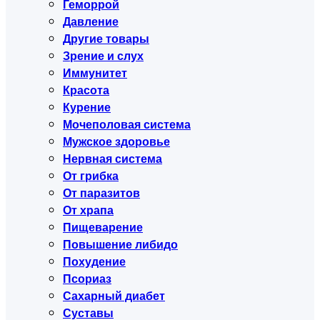
Геморрой
Давление
Другие товары
Зрение и слух
Иммунитет
Красота
Курение
Мочеполовая система
Мужское здоровье
Нервная система
От грибка
От паразитов
От храпа
Пищеварение
Повышение либидо
Похудение
Псориаз
Сахарный диабет
Суставы