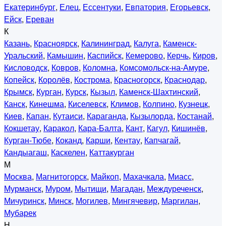
Екатеринбург
,
Елец
,
Ессентуки
,
Евпатория
,
Егорьевск
,
Ейск
,
Ереван
К
Казань
,
Красноярск
,
Калининград
,
Калуга
,
Каменск-
Уральский
,
Камышин
,
Каспийск
,
Кемерово
,
Керчь
,
Киров
,
Кисловодск
,
Ковров
,
Коломна
,
Комсомольск-на-Амуре
,
Копейск
,
Королёв
,
Кострома
,
Красногорск
,
Краснодар
,
Крымск
,
Курган
,
Курск
,
Кызыл
,
Каменск-Шахтинский
,
Канск
,
Кинешма
,
Киселевск
,
Климов
,
Колпино
,
Кузнецк
,
Киев
,
Капан
,
Кутаиси
,
Караганда
,
Кызылорда
,
Костанай
,
Кокшетау
,
Каракол
,
Кара-Балта
,
Кант
,
Кагул
,
Кишинёв
,
Курган-Тюбе
,
Коканд
,
Карши
,
Кентау
,
Капчагай
,
Кандыагаш
,
Каскелен
,
Каттакурган
М
Москва
,
Магнитогорск
,
Майкоп
,
Махачкала
,
Миасс
,
Мурманск
,
Муром
,
Мытищи
,
Магадан
,
Междуреченск
,
Мичуринск
,
Минск
,
Могилев
,
Мингячевир
,
Маргилан
,
Мубарек
Н