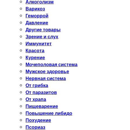
Алкоголизм
Варикоз
Геморрой
Давление
Другие товары
Зрение и слух
Иммунитет
Красота
Курение
Мочеполовая система
Мужское здоровье
Нервная система
От грибка
От паразитов
От храпа
Пищеварение
Повышение либидо
Похудение
Псориаз