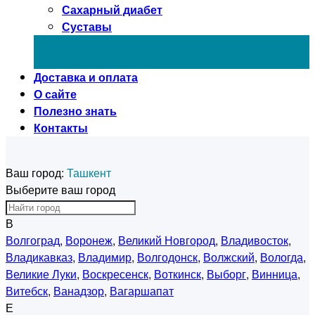
Сахарный диабет
Суставы
Доставка и оплата
О сайте
Полезно знать
Контакты
Ваш город:
Ташкент
Выберите ваш город
В
Волгоград
,
Воронеж
,
Великий Новгород
,
Владивосток
,
Владикавказ
,
Владимир
,
Волгодонск
,
Волжский
,
Вологда
,
Великие Луки
,
Воскресенск
,
Воткинск
,
Выборг
,
Винница
,
Витебск
,
Ванадзор
,
Вагаршапат
Е