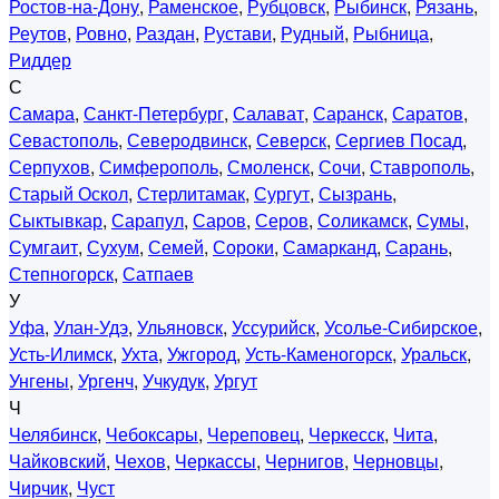
Ростов-на-Дону
,
Раменское
,
Рубцовск
,
Рыбинск
,
Рязань
,
Реутов
,
Ровно
,
Раздан
,
Рустави
,
Рудный
,
Рыбница
,
Риддер
С
Самара
,
Санкт-Петербург
,
Салават
,
Саранск
,
Саратов
,
Севастополь
,
Северодвинск
,
Северск
,
Сергиев Посад
,
Серпухов
,
Симферополь
,
Смоленск
,
Сочи
,
Ставрополь
,
Старый Оскол
,
Стерлитамак
,
Сургут
,
Сызрань
,
Сыктывкар
,
Сарапул
,
Саров
,
Серов
,
Соликамск
,
Сумы
,
Сумгаит
,
Сухум
,
Семей
,
Сороки
,
Самарканд
,
Сарань
,
Степногорск
,
Сатпаев
У
Уфа
,
Улан-Удэ
,
Ульяновск
,
Уссурийск
,
Усолье-Сибирское
,
Усть-Илимск
,
Ухта
,
Ужгород
,
Усть-Каменогорск
,
Уральск
,
Унгены
,
Ургенч
,
Учкудук
,
Ургут
Ч
Челябинск
,
Чебоксары
,
Череповец
,
Черкесск
,
Чита
,
Чайковский
,
Чехов
,
Черкассы
,
Чернигов
,
Черновцы
,
Чирчик
,
Чуст