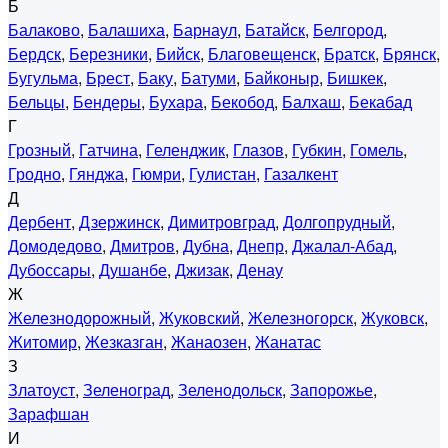
Б
Балаково
,
Балашиха
,
Барнаул
,
Батайск
,
Белгород
,
Бердск
,
Березники
,
Бийск
,
Благовещенск
,
Братск
,
Брянск
,
Бугульма
,
Брест
,
Баку
,
Батуми
,
Байконыр
,
Бишкек
,
Бельцы
,
Бендеры
,
Бухара
,
Бекобод
,
Балхаш
,
Бекабад
Г
Грозный
,
Гатчина
,
Геленджик
,
Глазов
,
Губкин
,
Гомель
,
Гродно
,
Гянджа
,
Гюмри
,
Гулистан
,
Газалкент
Д
Дербент
,
Дзержинск
,
Димитровград
,
Долгопрудный
,
Домодедово
,
Дмитров
,
Дубна
,
Днепр
,
Джалал-Абад
,
Дубоссары
,
Душанбе
,
Джизак
,
Денау
Ж
Железнодорожный
,
Жуковский
,
Железногорск
,
Жуковск
,
Житомир
,
Жезказган
,
Жанаозен
,
Жанатас
З
Златоуст
,
Зеленоград
,
Зеленодольск
,
Запорожье
,
Зарафшан
И