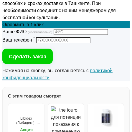
способах и сроках доставки в Ташкенте. При
необходимости соединит с нашим менеджером для
бесплатной консультации.
Оформить
в 1 клик
Ваше ФИО
(необязательно)
*
Ваш телефон
Сделать заказ
Нажимая на кнопку, вы соглашаетесь с
политикой
конфиденциальности
С этим товаром смотрят
Libidex
(Либидекс) -
капсулы от
Акция
простатита и для