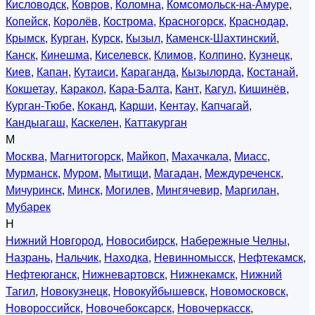
Кисловодск
,
Ковров
,
Коломна
,
Комсомольск-на-Амуре
,
Копейск
,
Королёв
,
Кострома
,
Красногорск
,
Краснодар
,
Крымск
,
Курган
,
Курск
,
Кызыл
,
Каменск-Шахтинский
,
Канск
,
Кинешма
,
Киселевск
,
Климов
,
Колпино
,
Кузнецк
,
Киев
,
Капан
,
Кутаиси
,
Караганда
,
Кызылорда
,
Костанай
,
Кокшетау
,
Каракол
,
Кара-Балта
,
Кант
,
Кагул
,
Кишинёв
,
Курган-Тюбе
,
Коканд
,
Карши
,
Кентау
,
Капчагай
,
Кандыагаш
,
Каскелен
,
Каттакурган
М
Москва
,
Магнитогорск
,
Майкоп
,
Махачкала
,
Миасс
,
Мурманск
,
Муром
,
Мытищи
,
Магадан
,
Междуреченск
,
Мичуринск
,
Минск
,
Могилев
,
Мингячевир
,
Маргилан
,
Мубарек
Н
Нижний Новгород
,
Новосибирск
,
Набережные Челны
,
Назрань
,
Нальчик
,
Находка
,
Невинномысск
,
Нефтекамск
,
Нефтеюганск
,
Нижневартовск
,
Нижнекамск
,
Нижний
Тагил
,
Новокузнецк
,
Новокуйбышевск
,
Новомосковск
,
Новороссийск
,
Новочебоксарск
,
Новочеркасск
,