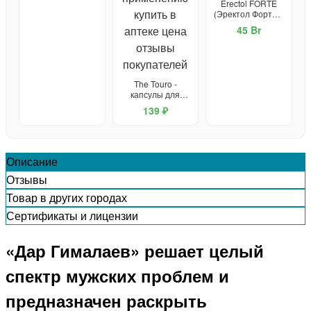
Erectol FORTE
потенции
(Эректол Форте) -
средство для
45 Br
потенции
The Touro -
капсулы для
потенции
139 ₽
Описание
Отзывы
Товар в других городах
Сертификаты и лицензии
«Дар Гималаев» решает целый
спектр мужских проблем и
предназначен раскрыть