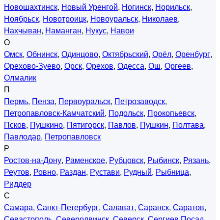
Новошахтинск
,
Новый Уренгой
,
Ногинск
,
Норильск
,
Ноябрьск
,
Новотроицк
,
Новоуральск
,
Николаев
,
Нахчыван
,
Наманган
,
Нукус
,
Навои
О
Омск
,
Обнинск
,
Одинцово
,
Октябрьский
,
Орёл
,
Оренбург
,
Орехово-Зуево
,
Орск
,
Орехов
,
Одесса
,
Ош
,
Оргеев
,
Олмалик
П
Пермь
,
Пенза
,
Первоуральск
,
Петрозаводск
,
Петропавловск-Камчатский
,
Подольск
,
Прокопьевск
,
Псков
,
Пушкино
,
Пятигорск
,
Павлов
,
Пушкин
,
Полтава
,
Павлодар
,
Петропавловск
Р
Ростов-на-Дону
,
Раменское
,
Рубцовск
,
Рыбинск
,
Рязань
,
Реутов
,
Ровно
,
Раздан
,
Рустави
,
Рудный
,
Рыбница
,
Риддер
С
Самара
,
Санкт-Петербург
,
Салават
,
Саранск
,
Саратов
,
Севастополь
,
Северодвинск
,
Северск
,
Сергиев Посад
,