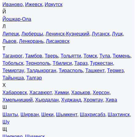
Иваново
,
Ижевск
,
Иркутск
Й
Йошкар-Ола
Л
Липецк
,
Люберцы
,
Ленинск-Кузнецкий
,
Луганск
,
Луцк
,
Львов
,
Ленкорань
,
Лисаковск
Т
Таганрог
,
Тамбов
,
Тверь
,
Тольятти
,
Томск
,
Тула
,
Тюмень
,
Тобольск
,
Тернополь
,
Тбилиси
,
Тараз
,
Туркестан
,
Темиртау
,
Талдыкорган
,
Тирасполь
,
Ташкент
,
Термез
,
Тайынша
,
Талгар
Х
Хабаровск
,
Хасавюрт
,
Химки
,
Харьков
,
Херсон
,
Хмельницкий
,
Хырдалан
,
Худжанд
,
Хромтау
,
Хива
Ш
Шахты
,
Ширван
,
Шеки
,
Шымкент
,
Шахрисабз
,
Шахтинск
,
Шу
Щ
Щелково
,
Щучинск