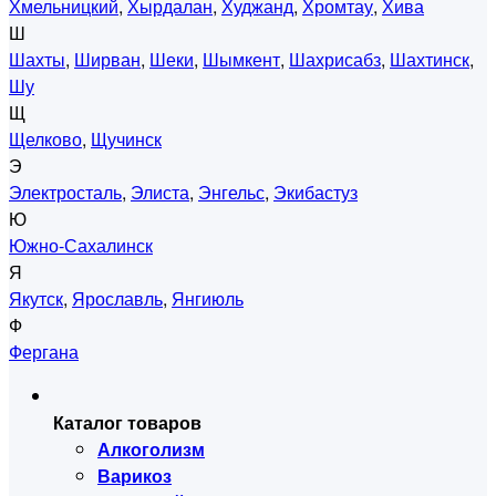
Хмельницкий
,
Хырдалан
,
Худжанд
,
Хромтау
,
Хива
Ш
Шахты
,
Ширван
,
Шеки
,
Шымкент
,
Шахрисабз
,
Шахтинск
,
Шу
Щ
Щелково
,
Щучинск
Э
Электросталь
,
Элиста
,
Энгельс
,
Экибастуз
Ю
Южно-Сахалинск
Я
Якутск
,
Ярославль
,
Янгиюль
Ф
Фергана
Каталог товаров
Алкоголизм
Варикоз