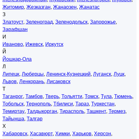
Житомир
,
Жезказган
,
Жанаозен
,
Жанатас
З
Златоуст
,
Зеленоград
,
Зеленодольск
,
Запорожье
,
Зарафшан
И
Иваново
,
Ижевск
,
Иркутск
Й
Йошкар-Ола
Л
Липецк
,
Люберцы
,
Ленинск-Кузнецкий
,
Луганск
,
Луцк
,
Львов
,
Ленкорань
,
Лисаковск
Т
Таганрог
,
Тамбов
,
Тверь
,
Тольятти
,
Томск
,
Тула
,
Тюмень
,
Тобольск
,
Тернополь
,
Тбилиси
,
Тараз
,
Туркестан
,
Темиртау
,
Талдыкорган
,
Тирасполь
,
Ташкент
,
Термез
,
Тайынша
,
Талгар
Х
Хабаровск
,
Хасавюрт
,
Химки
,
Харьков
,
Херсон
,