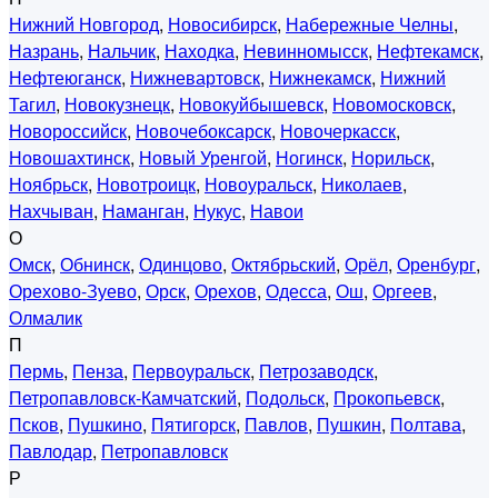
Нижний Новгород
,
Новосибирск
,
Набережные Челны
,
Назрань
,
Нальчик
,
Находка
,
Невинномысск
,
Нефтекамск
,
Нефтеюганск
,
Нижневартовск
,
Нижнекамск
,
Нижний
Тагил
,
Новокузнецк
,
Новокуйбышевск
,
Новомосковск
,
Новороссийск
,
Новочебоксарск
,
Новочеркасск
,
Новошахтинск
,
Новый Уренгой
,
Ногинск
,
Норильск
,
Ноябрьск
,
Новотроицк
,
Новоуральск
,
Николаев
,
Нахчыван
,
Наманган
,
Нукус
,
Навои
О
Омск
,
Обнинск
,
Одинцово
,
Октябрьский
,
Орёл
,
Оренбург
,
Орехово-Зуево
,
Орск
,
Орехов
,
Одесса
,
Ош
,
Оргеев
,
Олмалик
П
Пермь
,
Пенза
,
Первоуральск
,
Петрозаводск
,
Петропавловск-Камчатский
,
Подольск
,
Прокопьевск
,
Псков
,
Пушкино
,
Пятигорск
,
Павлов
,
Пушкин
,
Полтава
,
Павлодар
,
Петропавловск
Р