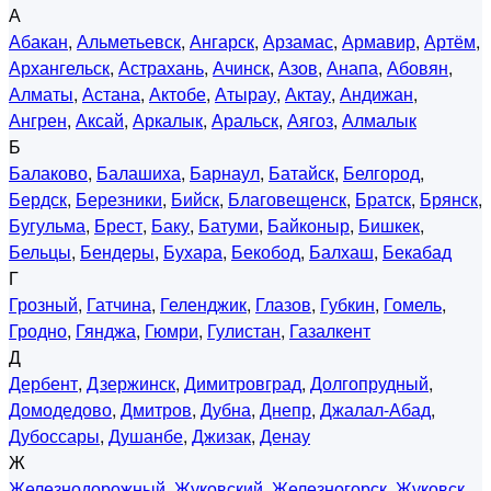
А
Абакан
,
Альметьевск
,
Ангарск
,
Арзамас
,
Армавир
,
Артём
,
Архангельск
,
Астрахань
,
Ачинск
,
Азов
,
Анапа
,
Абовян
,
Алматы
,
Астана
,
Актобе
,
Атырау
,
Актау
,
Андижан
,
Ангрен
,
Аксай
,
Аркалык
,
Аральск
,
Аягоз
,
Алмалык
Б
Балаково
,
Балашиха
,
Барнаул
,
Батайск
,
Белгород
,
Бердск
,
Березники
,
Бийск
,
Благовещенск
,
Братск
,
Брянск
,
Бугульма
,
Брест
,
Баку
,
Батуми
,
Байконыр
,
Бишкек
,
Бельцы
,
Бендеры
,
Бухара
,
Бекобод
,
Балхаш
,
Бекабад
Г
Грозный
,
Гатчина
,
Геленджик
,
Глазов
,
Губкин
,
Гомель
,
Гродно
,
Гянджа
,
Гюмри
,
Гулистан
,
Газалкент
Д
Дербент
,
Дзержинск
,
Димитровград
,
Долгопрудный
,
Домодедово
,
Дмитров
,
Дубна
,
Днепр
,
Джалал-Абад
,
Дубоссары
,
Душанбе
,
Джизак
,
Денау
Ж
Железнодорожный
,
Жуковский
,
Железногорск
,
Жуковск
,