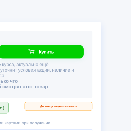
Купить
 курса, актуально ещё
 уточнит условия акции, наличие и
са
лько что
й смотрят этот товар
До конца акции осталось
.)
и картами при получении.