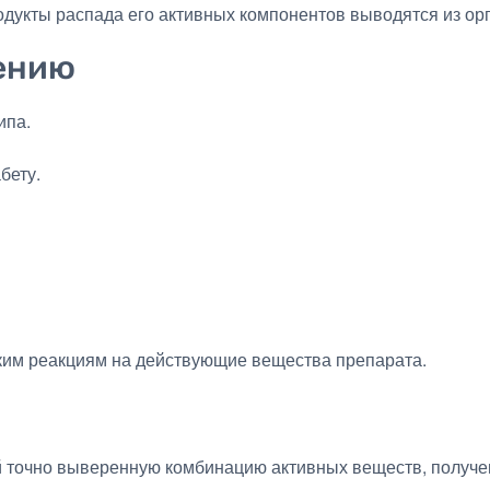
родукты распада его активных компонентов выводятся из ор
ению
ипа.
бету.
ким реакциям на действующие вещества препарата.
й точно выверенную комбинацию активных веществ, получе