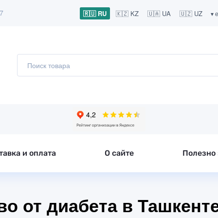
/7
🇷🇺 RU
🇰🇿 KZ
🇺🇦 UA
🇺🇿 UZ
▾ 
тавка и оплата
О сайте
Полезно 
о от диабета в Ташкент