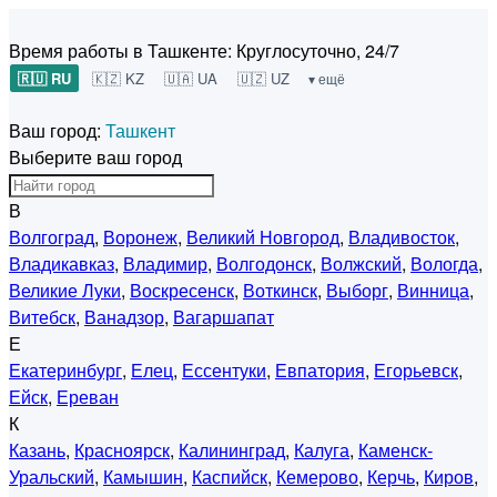
Время работы в Ташкенте:
Круглосуточно, 24/7
🇷🇺 RU
🇰🇿 KZ
🇺🇦 UA
🇺🇿 UZ
▾ ещё
Ваш город:
Ташкент
Выберите ваш город
В
Волгоград
,
Воронеж
,
Великий Новгород
,
Владивосток
,
Владикавказ
,
Владимир
,
Волгодонск
,
Волжский
,
Вологда
,
Великие Луки
,
Воскресенск
,
Воткинск
,
Выборг
,
Винница
,
Витебск
,
Ванадзор
,
Вагаршапат
Е
Екатеринбург
,
Елец
,
Ессентуки
,
Евпатория
,
Егорьевск
,
Ейск
,
Ереван
К
Казань
,
Красноярск
,
Калининград
,
Калуга
,
Каменск-
Уральский
,
Камышин
,
Каспийск
,
Кемерово
,
Керчь
,
Киров
,