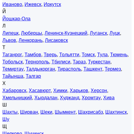
Иваново
,
Ижевск
,
Иркутск
Й
Йошкар-Ола
Л
Липецк
,
Люберцы
,
Ленинск-Кузнецкий
,
Луганск
,
Луцк
,
Львов
,
Ленкорань
,
Лисаковск
Т
Таганрог
,
Тамбов
,
Тверь
,
Тольятти
,
Томск
,
Тула
,
Тюмень
,
Тобольск
,
Тернополь
,
Тбилиси
,
Тараз
,
Туркестан
,
Темиртау
,
Талдыкорган
,
Тирасполь
,
Ташкент
,
Термез
,
Тайынша
,
Талгар
Х
Хабаровск
,
Хасавюрт
,
Химки
,
Харьков
,
Херсон
,
Хмельницкий
,
Хырдалан
,
Худжанд
,
Хромтау
,
Хива
Ш
Шахты
,
Ширван
,
Шеки
,
Шымкент
,
Шахрисабз
,
Шахтинск
,
Шу
Щ
Щелково
,
Щучинск