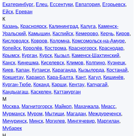
Екатеринбург
,
Елец
,
Ессентуки
,
Евпатория
,
Егорьевск
,
Ейск
,
Ереван
К
Казань
,
Красноярск
,
Калининград
,
Калуга
,
Каменск-
Уральский
,
Камышин
,
Каспийск
,
Кемерово
,
Керчь
,
Киров
,
Кисловодск
,
Ковров
,
Коломна
,
Комсомольск-на-Амуре
,
Копейск
,
Королёв
,
Кострома
,
Красногорск
,
Краснодар
,
Крымск
,
Курган
,
Курск
,
Кызыл
,
Каменск-Шахтинский
,
Канск
,
Кинешма
,
Киселевск
,
Климов
,
Колпино
,
Кузнецк
,
Киев
,
Капан
,
Кутаиси
,
Караганда
,
Кызылорда
,
Костанай
,
Кокшетау
,
Каракол
,
Кара-Балта
,
Кант
,
Кагул
,
Кишинёв
,
Курган-Тюбе
,
Коканд
,
Карши
,
Кентау
,
Капчагай
,
Кандыагаш
,
Каскелен
,
Каттакурган
М
Москва
,
Магнитогорск
,
Майкоп
,
Махачкала
,
Миасс
,
Мурманск
,
Муром
,
Мытищи
,
Магадан
,
Междуреченск
,
Мичуринск
,
Минск
,
Могилев
,
Мингячевир
,
Маргилан
,
Мубарек
Н