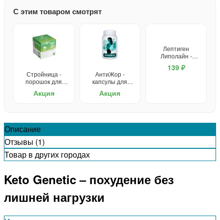
С этим товаром смотрят
Лептиген
Липолайн -
капсулы для
139 ₽
похудения
Стройница -
АнтиЖор -
порошок для
капсулы для
похудения
похудения
Акция
Акция
Описание
Отзывы (1)
Товар в других городах
Keto Genetic – похудение без
лишней нагрузки