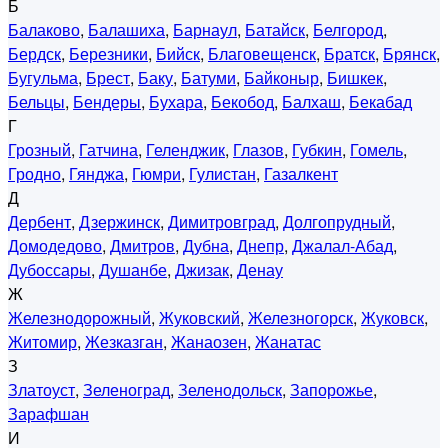
Б
Балаково
,
Балашиха
,
Барнаул
,
Батайск
,
Белгород
,
Бердск
,
Березники
,
Бийск
,
Благовещенск
,
Братск
,
Брянск
,
Бугульма
,
Брест
,
Баку
,
Батуми
,
Байконыр
,
Бишкек
,
Бельцы
,
Бендеры
,
Бухара
,
Бекобод
,
Балхаш
,
Бекабад
Г
Грозный
,
Гатчина
,
Геленджик
,
Глазов
,
Губкин
,
Гомель
,
Гродно
,
Гянджа
,
Гюмри
,
Гулистан
,
Газалкент
Д
Дербент
,
Дзержинск
,
Димитровград
,
Долгопрудный
,
Домодедово
,
Дмитров
,
Дубна
,
Днепр
,
Джалал-Абад
,
Дубоссары
,
Душанбе
,
Джизак
,
Денау
Ж
Железнодорожный
,
Жуковский
,
Железногорск
,
Жуковск
,
Житомир
,
Жезказган
,
Жанаозен
,
Жанатас
З
Златоуст
,
Зеленоград
,
Зеленодольск
,
Запорожье
,
Зарафшан
И