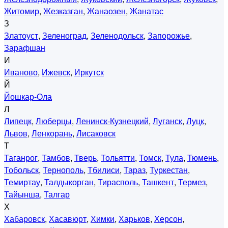
Житомир
,
Жезказган
,
Жанаозен
,
Жанатас
З
Златоуст
,
Зеленоград
,
Зеленодольск
,
Запорожье
,
Зарафшан
И
Иваново
,
Ижевск
,
Иркутск
Й
Йошкар-Ола
Л
Липецк
,
Люберцы
,
Ленинск-Кузнецкий
,
Луганск
,
Луцк
,
Львов
,
Ленкорань
,
Лисаковск
Т
Таганрог
,
Тамбов
,
Тверь
,
Тольятти
,
Томск
,
Тула
,
Тюмень
,
Тобольск
,
Тернополь
,
Тбилиси
,
Тараз
,
Туркестан
,
Темиртау
,
Талдыкорган
,
Тирасполь
,
Ташкент
,
Термез
,
Тайынша
,
Талгар
Х
Хабаровск
,
Хасавюрт
,
Химки
,
Харьков
,
Херсон
,