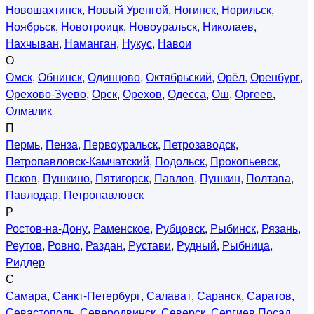
Новошахтинск
,
Новый Уренгой
,
Ногинск
,
Норильск
,
Ноябрьск
,
Новотроицк
,
Новоуральск
,
Николаев
,
Нахчыван
,
Наманган
,
Нукус
,
Навои
О
Омск
,
Обнинск
,
Одинцово
,
Октябрьский
,
Орёл
,
Оренбург
,
Орехово-Зуево
,
Орск
,
Орехов
,
Одесса
,
Ош
,
Оргеев
,
Олмалик
П
Пермь
,
Пенза
,
Первоуральск
,
Петрозаводск
,
Петропавловск-Камчатский
,
Подольск
,
Прокопьевск
,
Псков
,
Пушкино
,
Пятигорск
,
Павлов
,
Пушкин
,
Полтава
,
Павлодар
,
Петропавловск
Р
Ростов-на-Дону
,
Раменское
,
Рубцовск
,
Рыбинск
,
Рязань
,
Реутов
,
Ровно
,
Раздан
,
Рустави
,
Рудный
,
Рыбница
,
Риддер
С
Самара
,
Санкт-Петербург
,
Салават
,
Саранск
,
Саратов
,
Севастополь
,
Северодвинск
,
Северск
,
Сергиев Посад
,