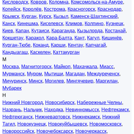
Кисловодск
,
Ковров
,
Коломна
,
Комсомольск-на-Амуре
,
Копейск
,
Королёв
,
Кострома
,
Красногорск
,
Краснодар
,
Крымск
,
Курган
,
Курск
,
Кызыл
,
Каменск-Шахтинский
,
Канск
,
Кинешма
,
Киселевск
,
Климов
,
Колпино
,
Кузнецк
,
Киев
,
Капан
,
Кутаиси
,
Караганда
,
Кызылорда
,
Костанай
,
Кокшетау
,
Каракол
,
Кара-Балта
,
Кант
,
Кагул
,
Кишинёв
,
Курган-Тюбе
,
Коканд
,
Карши
,
Кентау
,
Капчагай
,
Кандыагаш
,
Каскелен
,
Каттакурган
М
Москва
,
Магнитогорск
,
Майкоп
,
Махачкала
,
Миасс
,
Мурманск
,
Муром
,
Мытищи
,
Магадан
,
Междуреченск
,
Мичуринск
,
Минск
,
Могилев
,
Мингячевир
,
Маргилан
,
Мубарек
Н
Нижний Новгород
,
Новосибирск
,
Набережные Челны
,
Назрань
,
Нальчик
,
Находка
,
Невинномысск
,
Нефтекамск
,
Нефтеюганск
,
Нижневартовск
,
Нижнекамск
,
Нижний
Тагил
,
Новокузнецк
,
Новокуйбышевск
,
Новомосковск
,
Новороссийск
,
Новочебоксарск
,
Новочеркасск
,