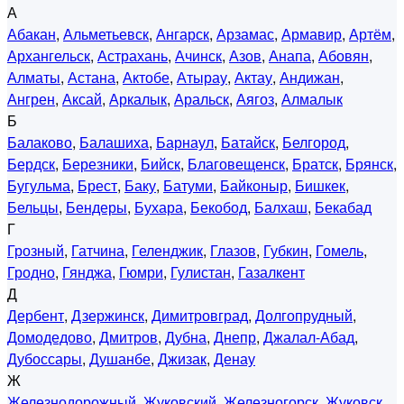
А
Абакан
,
Альметьевск
,
Ангарск
,
Арзамас
,
Армавир
,
Артём
,
Архангельск
,
Астрахань
,
Ачинск
,
Азов
,
Анапа
,
Абовян
,
Алматы
,
Астана
,
Актобе
,
Атырау
,
Актау
,
Андижан
,
Ангрен
,
Аксай
,
Аркалык
,
Аральск
,
Аягоз
,
Алмалык
Б
Балаково
,
Балашиха
,
Барнаул
,
Батайск
,
Белгород
,
Бердск
,
Березники
,
Бийск
,
Благовещенск
,
Братск
,
Брянск
,
Бугульма
,
Брест
,
Баку
,
Батуми
,
Байконыр
,
Бишкек
,
Бельцы
,
Бендеры
,
Бухара
,
Бекобод
,
Балхаш
,
Бекабад
Г
Грозный
,
Гатчина
,
Геленджик
,
Глазов
,
Губкин
,
Гомель
,
Гродно
,
Гянджа
,
Гюмри
,
Гулистан
,
Газалкент
Д
Дербент
,
Дзержинск
,
Димитровград
,
Долгопрудный
,
Домодедово
,
Дмитров
,
Дубна
,
Днепр
,
Джалал-Абад
,
Дубоссары
,
Душанбе
,
Джизак
,
Денау
Ж
Железнодорожный
,
Жуковский
,
Железногорск
,
Жуковск
,