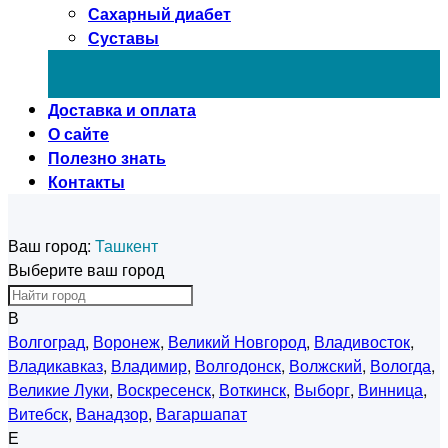
Сахарный диабет
Суставы
Доставка и оплата
О сайте
Полезно знать
Контакты
Ваш город:
Ташкент
Выберите ваш город
В
Волгоград
,
Воронеж
,
Великий Новгород
,
Владивосток
,
Владикавказ
,
Владимир
,
Волгодонск
,
Волжский
,
Вологда
,
Великие Луки
,
Воскресенск
,
Воткинск
,
Выборг
,
Винница
,
Витебск
,
Ванадзор
,
Вагаршапат
Е