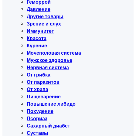
Геморрой
Давление
Другие товары
Зрение и слух
Иммунитет
Красота
Курение
Мочеполовая система
Мужское здоровье
Нервная система
От грибка
От паразитов
От храпа
Пищеварение
Повышение либидо
Похудение
Псориаз
Сахарный диабет
Суставы