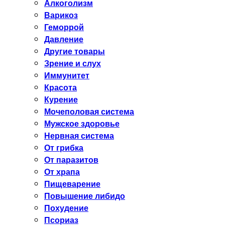
Алкоголизм
Варикоз
Геморрой
Давление
Другие товары
Зрение и слух
Иммунитет
Красота
Курение
Мочеполовая система
Мужское здоровье
Нервная система
От грибка
От паразитов
От храпа
Пищеварение
Повышение либидо
Похудение
Псориаз