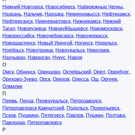
Нижний Новгород
,
Новосибирск
,
Набережные Челны
,
Назрань
,
Нальчик
,
Находка
,
Невинномысск
,
Нефтекамск
,
Нефтеюганск
,
Нижневартовск
,
Нижнекамск
,
Нижний
Тагил
,
Новокузнецк
,
Новокуйбышевск
,
Новомосковск
,
Новороссийск
,
Новочебоксарск
,
Новочеркасск
,
Новошахтинск
,
Новый Уренгой
,
Ногинск
,
Норильск
,
Ноябрьск
,
Новотроицк
,
Новоуральск
,
Николаев
,
Нахчыван
,
Наманган
,
Нукус
,
Навои
О
Омск
,
Обнинск
,
Одинцово
,
Октябрьский
,
Орёл
,
Оренбург
,
Орехово-Зуево
,
Орск
,
Орехов
,
Одесса
,
Ош
,
Оргеев
,
Олмалик
П
Пермь
,
Пенза
,
Первоуральск
,
Петрозаводск
,
Петропавловск-Камчатский
,
Подольск
,
Прокопьевск
,
Псков
,
Пушкино
,
Пятигорск
,
Павлов
,
Пушкин
,
Полтава
,
Павлодар
,
Петропавловск
Р