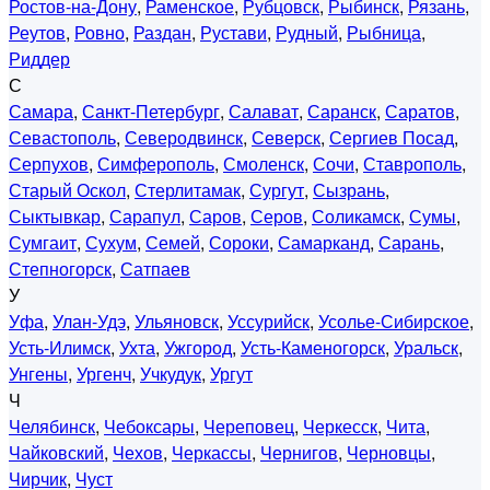
Ростов-на-Дону
,
Раменское
,
Рубцовск
,
Рыбинск
,
Рязань
,
Реутов
,
Ровно
,
Раздан
,
Рустави
,
Рудный
,
Рыбница
,
Риддер
С
Самара
,
Санкт-Петербург
,
Салават
,
Саранск
,
Саратов
,
Севастополь
,
Северодвинск
,
Северск
,
Сергиев Посад
,
Серпухов
,
Симферополь
,
Смоленск
,
Сочи
,
Ставрополь
,
Старый Оскол
,
Стерлитамак
,
Сургут
,
Сызрань
,
Сыктывкар
,
Сарапул
,
Саров
,
Серов
,
Соликамск
,
Сумы
,
Сумгаит
,
Сухум
,
Семей
,
Сороки
,
Самарканд
,
Сарань
,
Степногорск
,
Сатпаев
У
Уфа
,
Улан-Удэ
,
Ульяновск
,
Уссурийск
,
Усолье-Сибирское
,
Усть-Илимск
,
Ухта
,
Ужгород
,
Усть-Каменогорск
,
Уральск
,
Унгены
,
Ургенч
,
Учкудук
,
Ургут
Ч
Челябинск
,
Чебоксары
,
Череповец
,
Черкесск
,
Чита
,
Чайковский
,
Чехов
,
Черкассы
,
Чернигов
,
Черновцы
,
Чирчик
,
Чуст