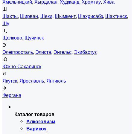
Хмельницкий
,
Хырдалан
,
Худжанд
,
Хромтау
,
Хива
Ш
Шахты
,
Ширван
,
Шеки
,
Шымкент
,
Шахрисабз
,
Шахтинск
,
Шу
Щ
Щелково
,
Щучинск
Э
Электросталь
,
Элиста
,
Энгельс
,
Экибастуз
Ю
Южно-Сахалинск
Я
Якутск
,
Ярославль
,
Янгиюль
Ф
Фергана
Каталог товаров
Алкоголизм
Варикоз