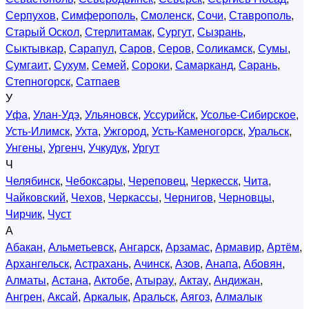
Серпухов
,
Симферополь
,
Смоленск
,
Сочи
,
Ставрополь
,
Старый Оскол
,
Стерлитамак
,
Сургут
,
Сызрань
,
Сыктывкар
,
Сарапул
,
Саров
,
Серов
,
Соликамск
,
Сумы
,
Сумгаит
,
Сухум
,
Семей
,
Сороки
,
Самарканд
,
Сарань
,
Степногорск
,
Сатпаев
У
Уфа
,
Улан-Удэ
,
Ульяновск
,
Уссурийск
,
Усолье-Сибирское
,
Усть-Илимск
,
Ухта
,
Ужгород
,
Усть-Каменогорск
,
Уральск
,
Унгены
,
Ургенч
,
Учкудук
,
Ургут
Ч
Челябинск
,
Чебоксары
,
Череповец
,
Черкесск
,
Чита
,
Чайковский
,
Чехов
,
Черкассы
,
Чернигов
,
Черновцы
,
Чирчик
,
Чуст
А
Абакан
,
Альметьевск
,
Ангарск
,
Арзамас
,
Армавир
,
Артём
,
Архангельск
,
Астрахань
,
Ачинск
,
Азов
,
Анапа
,
Абовян
,
Алматы
,
Астана
,
Актобе
,
Атырау
,
Актау
,
Андижан
,
Ангрен
,
Аксай
,
Аркалык
,
Аральск
,
Аягоз
,
Алмалык