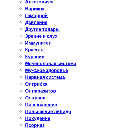
Алкоголизм
Варикоз
Геморрой
Давление
Другие товары
Зрение и слух
Иммунитет
Красота
Курение
Мочеполовая система
Мужское здоровье
Нервная система
От грибка
От паразитов
От храпа
Пищеварение
Повышение либидо
Похудение
Псориаз