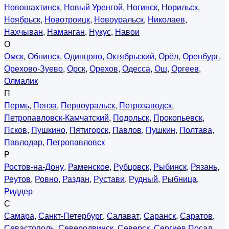
Новошахтинск
,
Новый Уренгой
,
Ногинск
,
Норильск
,
Ноябрьск
,
Новотроицк
,
Новоуральск
,
Николаев
,
Нахчыван
,
Наманган
,
Нукус
,
Навои
О
Омск
,
Обнинск
,
Одинцово
,
Октябрьский
,
Орёл
,
Оренбург
,
Орехово-Зуево
,
Орск
,
Орехов
,
Одесса
,
Ош
,
Оргеев
,
Олмалик
П
Пермь
,
Пенза
,
Первоуральск
,
Петрозаводск
,
Петропавловск-Камчатский
,
Подольск
,
Прокопьевск
,
Псков
,
Пушкино
,
Пятигорск
,
Павлов
,
Пушкин
,
Полтава
,
Павлодар
,
Петропавловск
Р
Ростов-на-Дону
,
Раменское
,
Рубцовск
,
Рыбинск
,
Рязань
,
Реутов
,
Ровно
,
Раздан
,
Рустави
,
Рудный
,
Рыбница
,
Риддер
С
Самара
,
Санкт-Петербург
,
Салават
,
Саранск
,
Саратов
,
Севастополь
,
Северодвинск
,
Северск
,
Сергиев Посад
,