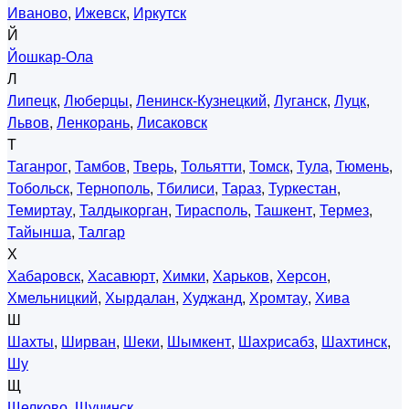
Иваново
,
Ижевск
,
Иркутск
Й
Йошкар-Ола
Л
Липецк
,
Люберцы
,
Ленинск-Кузнецкий
,
Луганск
,
Луцк
,
Львов
,
Ленкорань
,
Лисаковск
Т
Таганрог
,
Тамбов
,
Тверь
,
Тольятти
,
Томск
,
Тула
,
Тюмень
,
Тобольск
,
Тернополь
,
Тбилиси
,
Тараз
,
Туркестан
,
Темиртау
,
Талдыкорган
,
Тирасполь
,
Ташкент
,
Термез
,
Тайынша
,
Талгар
Х
Хабаровск
,
Хасавюрт
,
Химки
,
Харьков
,
Херсон
,
Хмельницкий
,
Хырдалан
,
Худжанд
,
Хромтау
,
Хива
Ш
Шахты
,
Ширван
,
Шеки
,
Шымкент
,
Шахрисабз
,
Шахтинск
,
Шу
Щ
Щелково
,
Щучинск