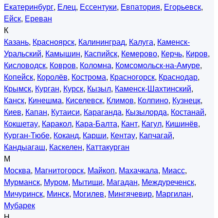
Екатеринбург
,
Елец
,
Ессентуки
,
Евпатория
,
Егорьевск
,
Ейск
,
Ереван
К
Казань
,
Красноярск
,
Калининград
,
Калуга
,
Каменск-
Уральский
,
Камышин
,
Каспийск
,
Кемерово
,
Керчь
,
Киров
,
Кисловодск
,
Ковров
,
Коломна
,
Комсомольск-на-Амуре
,
Копейск
,
Королёв
,
Кострома
,
Красногорск
,
Краснодар
,
Крымск
,
Курган
,
Курск
,
Кызыл
,
Каменск-Шахтинский
,
Канск
,
Кинешма
,
Киселевск
,
Климов
,
Колпино
,
Кузнецк
,
Киев
,
Капан
,
Кутаиси
,
Караганда
,
Кызылорда
,
Костанай
,
Кокшетау
,
Каракол
,
Кара-Балта
,
Кант
,
Кагул
,
Кишинёв
,
Курган-Тюбе
,
Коканд
,
Карши
,
Кентау
,
Капчагай
,
Кандыагаш
,
Каскелен
,
Каттакурган
М
Москва
,
Магнитогорск
,
Майкоп
,
Махачкала
,
Миасс
,
Мурманск
,
Муром
,
Мытищи
,
Магадан
,
Междуреченск
,
Мичуринск
,
Минск
,
Могилев
,
Мингячевир
,
Маргилан
,
Мубарек
Н