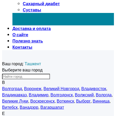
Сахарный диабет
Суставы
Доставка и оплата
О сайте
Полезно знать
Контакты
Ваш город:
Ташкент
Выберите ваш город
В
Волгоград
,
Воронеж
,
Великий Новгород
,
Владивосток
,
Владикавказ
,
Владимир
,
Волгодонск
,
Волжский
,
Вологда
,
Великие Луки
,
Воскресенск
,
Воткинск
,
Выборг
,
Винница
,
Витебск
,
Ванадзор
,
Вагаршапат
Е