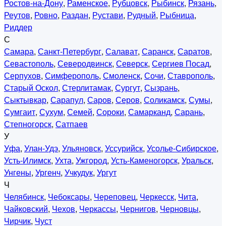
Ростов-на-Дону
,
Раменское
,
Рубцовск
,
Рыбинск
,
Рязань
,
Реутов
,
Ровно
,
Раздан
,
Рустави
,
Рудный
,
Рыбница
,
Риддер
С
Самара
,
Санкт-Петербург
,
Салават
,
Саранск
,
Саратов
,
Севастополь
,
Северодвинск
,
Северск
,
Сергиев Посад
,
Серпухов
,
Симферополь
,
Смоленск
,
Сочи
,
Ставрополь
,
Старый Оскол
,
Стерлитамак
,
Сургут
,
Сызрань
,
Сыктывкар
,
Сарапул
,
Саров
,
Серов
,
Соликамск
,
Сумы
,
Сумгаит
,
Сухум
,
Семей
,
Сороки
,
Самарканд
,
Сарань
,
Степногорск
,
Сатпаев
У
Уфа
,
Улан-Удэ
,
Ульяновск
,
Уссурийск
,
Усолье-Сибирское
,
Усть-Илимск
,
Ухта
,
Ужгород
,
Усть-Каменогорск
,
Уральск
,
Унгены
,
Ургенч
,
Учкудук
,
Ургут
Ч
Челябинск
,
Чебоксары
,
Череповец
,
Черкесск
,
Чита
,
Чайковский
,
Чехов
,
Черкассы
,
Чернигов
,
Черновцы
,
Чирчик
,
Чуст