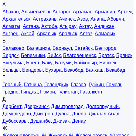
А
Абакан
,
Альметьевск
,
Ангарск
,
Арзамас
,
Армавир
,
Артём
,
Архангельск
,
Астрахань
,
Ачинск
,
Азов
,
Анапа
,
Абовян
,
Алматы
,
Астана
,
Актобе
,
Атырау
,
Актау
,
Андижан
,
Ангрен
,
Аксай
,
Аркалык
,
Аральск
,
Аягоз
,
Алмалык
Б
Балаково
,
Балашиха
,
Барнаул
,
Батайск
,
Белгород
,
Бердск
,
Березники
,
Бийск
,
Благовещенск
,
Братск
,
Брянск
,
Бугульма
,
Брест
,
Баку
,
Батуми
,
Байконыр
,
Бишкек
,
Бельцы
,
Бендеры
,
Бухара
,
Бекобод
,
Балхаш
,
Бекабад
Г
Грозный
,
Гатчина
,
Геленджик
,
Глазов
,
Губкин
,
Гомель
,
Гродно
,
Гянджа
,
Гюмри
,
Гулистан
,
Газалкент
Д
Дербент
,
Дзержинск
,
Димитровград
,
Долгопрудный
,
Домодедово
,
Дмитров
,
Дубна
,
Днепр
,
Джалал-Абад
,
Дубоссары
,
Душанбе
,
Джизак
,
Денау
Ж
Железнодорожный
,
Жуковский
,
Железногорск
,
Жуковск
,