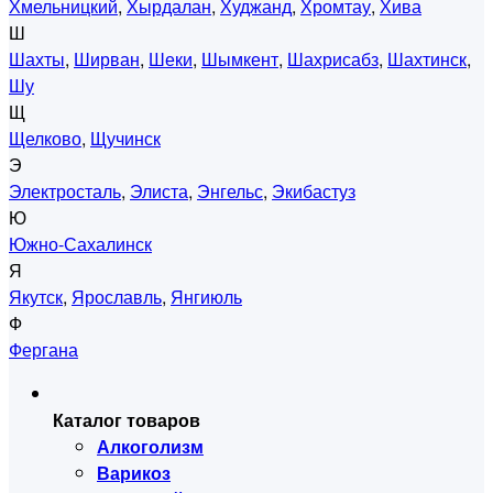
Хмельницкий
,
Хырдалан
,
Худжанд
,
Хромтау
,
Хива
Ш
Шахты
,
Ширван
,
Шеки
,
Шымкент
,
Шахрисабз
,
Шахтинск
,
Шу
Щ
Щелково
,
Щучинск
Э
Электросталь
,
Элиста
,
Энгельс
,
Экибастуз
Ю
Южно-Сахалинск
Я
Якутск
,
Ярославль
,
Янгиюль
Ф
Фергана
Каталог товаров
Алкоголизм
Варикоз