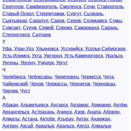
Серпухов
,
Симферополь
,
Смоленск
,
Сочи
,
Ставрополь
,
Старый Оскол
,
Стерлитамак
,
Сургут
,
Сызрань
,
Сыктывкар
,
Сарапул
,
Саров
,
Серов
,
Соликамск
,
Сумы
,
Сумгаит
,
Сухум
,
Семей
,
Сороки
,
Самарканд
,
Сарань
,
Степногорск
,
Сатпаев
У
Уфа
,
Улан-Удэ
,
Ульяновск
,
Уссурийск
,
Усолье-Сибирское
,
Усть-Илимск
,
Ухта
,
Ужгород
,
Усть-Каменогорск
,
Уральск
,
Унгены
,
Ургенч
,
Учкудук
,
Ургут
Ч
Челябинск
,
Чебоксары
,
Череповец
,
Черкесск
,
Чита
,
Чайковский
,
Чехов
,
Черкассы
,
Чернигов
,
Черновцы
,
Чирчик
,
Чуст
А
Абакан
,
Альметьевск
,
Ангарск
,
Арзамас
,
Армавир
,
Артём
,
Архангельск
,
Астрахань
,
Ачинск
,
Азов
,
Анапа
,
Абовян
,
Алматы
,
Астана
,
Актобе
,
Атырау
,
Актау
,
Андижан
,
Ангрен
,
Аксай
,
Аркалык
,
Аральск
,
Аягоз
,
Алмалык