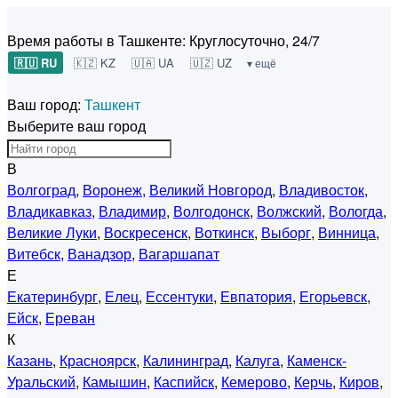
Время работы в Ташкенте:
Круглосуточно, 24/7
🇷🇺 RU
🇰🇿 KZ
🇺🇦 UA
🇺🇿 UZ
▾ ещё
Ваш город:
Ташкент
Выберите ваш город
В
Волгоград
,
Воронеж
,
Великий Новгород
,
Владивосток
,
Владикавказ
,
Владимир
,
Волгодонск
,
Волжский
,
Вологда
,
Великие Луки
,
Воскресенск
,
Воткинск
,
Выборг
,
Винница
,
Витебск
,
Ванадзор
,
Вагаршапат
Е
Екатеринбург
,
Елец
,
Ессентуки
,
Евпатория
,
Егорьевск
,
Ейск
,
Ереван
К
Казань
,
Красноярск
,
Калининград
,
Калуга
,
Каменск-
Уральский
,
Камышин
,
Каспийск
,
Кемерово
,
Керчь
,
Киров
,