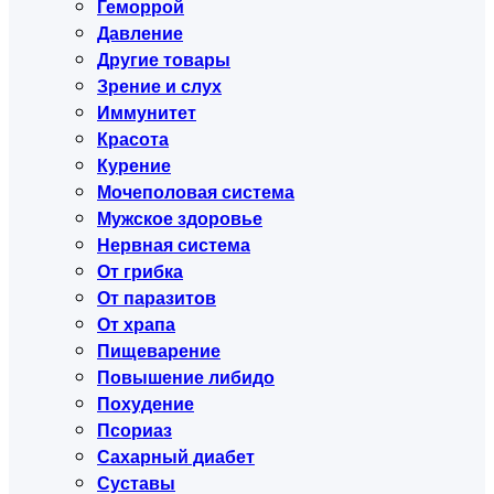
Геморрой
Давление
Другие товары
Зрение и слух
Иммунитет
Красота
Курение
Мочеполовая система
Мужское здоровье
Нервная система
От грибка
От паразитов
От храпа
Пищеварение
Повышение либидо
Похудение
Псориаз
Сахарный диабет
Суставы