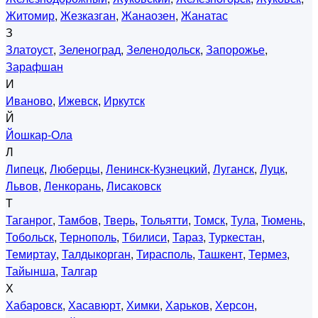
Житомир
,
Жезказган
,
Жанаозен
,
Жанатас
З
Златоуст
,
Зеленоград
,
Зеленодольск
,
Запорожье
,
Зарафшан
И
Иваново
,
Ижевск
,
Иркутск
Й
Йошкар-Ола
Л
Липецк
,
Люберцы
,
Ленинск-Кузнецкий
,
Луганск
,
Луцк
,
Львов
,
Ленкорань
,
Лисаковск
Т
Таганрог
,
Тамбов
,
Тверь
,
Тольятти
,
Томск
,
Тула
,
Тюмень
,
Тобольск
,
Тернополь
,
Тбилиси
,
Тараз
,
Туркестан
,
Темиртау
,
Талдыкорган
,
Тирасполь
,
Ташкент
,
Термез
,
Тайынша
,
Талгар
Х
Хабаровск
,
Хасавюрт
,
Химки
,
Харьков
,
Херсон
,