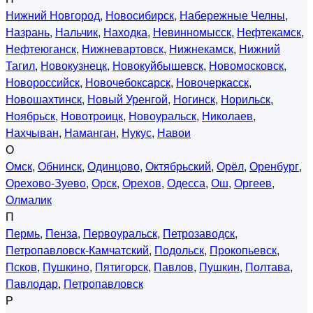
Нижний Новгород
,
Новосибирск
,
Набережные Челны
,
Назрань
,
Нальчик
,
Находка
,
Невинномысск
,
Нефтекамск
,
Нефтеюганск
,
Нижневартовск
,
Нижнекамск
,
Нижний
Тагил
,
Новокузнецк
,
Новокуйбышевск
,
Новомосковск
,
Новороссийск
,
Новочебоксарск
,
Новочеркасск
,
Новошахтинск
,
Новый Уренгой
,
Ногинск
,
Норильск
,
Ноябрьск
,
Новотроицк
,
Новоуральск
,
Николаев
,
Нахчыван
,
Наманган
,
Нукус
,
Навои
О
Омск
,
Обнинск
,
Одинцово
,
Октябрьский
,
Орёл
,
Оренбург
,
Орехово-Зуево
,
Орск
,
Орехов
,
Одесса
,
Ош
,
Оргеев
,
Олмалик
П
Пермь
,
Пенза
,
Первоуральск
,
Петрозаводск
,
Петропавловск-Камчатский
,
Подольск
,
Прокопьевск
,
Псков
,
Пушкино
,
Пятигорск
,
Павлов
,
Пушкин
,
Полтава
,
Павлодар
,
Петропавловск
Р