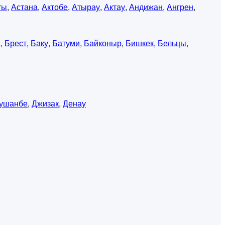
ты
,
Астана
,
Актобе
,
Атырау
,
Актау
,
Андижан
,
Ангрен
,
а
,
Брест
,
Баку
,
Батуми
,
Байконыр
,
Бишкек
,
Бельцы
,
ушанбе
,
Джизак
,
Денау