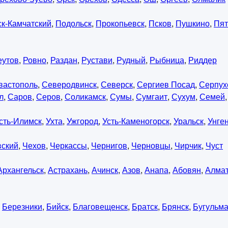
к-Камчатский
,
Подольск
,
Прокопьевск
,
Псков
,
Пушкино
,
Пят
еутов
,
Ровно
,
Раздан
,
Рустави
,
Рудный
,
Рыбница
,
Риддер
вастополь
,
Северодвинск
,
Северск
,
Сергиев Посад
,
Серпух
л
,
Саров
,
Серов
,
Соликамск
,
Сумы
,
Сумгаит
,
Сухум
,
Семей
сть-Илимск
,
Ухта
,
Ужгород
,
Усть-Каменогорск
,
Уральск
,
Унге
вский
,
Чехов
,
Черкассы
,
Чернигов
,
Черновцы
,
Чирчик
,
Чуст
Архангельск
,
Астрахань
,
Ачинск
,
Азов
,
Анапа
,
Абовян
,
Алма
,
Березники
,
Бийск
,
Благовещенск
,
Братск
,
Брянск
,
Бугульм