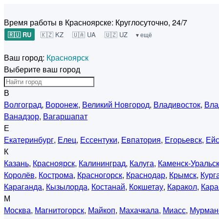
Время работы в Красноярске:
Круглосуточно, 24/7
🇷🇺 RU
🇰🇿 KZ
🇺🇦 UA
🇺🇿 UZ
▾ ещё
Ваш город:
Красноярск
Выберите ваш город
В
Волгоград
,
Воронеж
,
Великий Новгород
,
Владивосток
,
Вла
Ванадзор
,
Вагаршапат
Е
Екатеринбург
,
Елец
,
Ессентуки
,
Евпатория
,
Егорьевск
,
Ейс
К
Казань
,
Красноярск
,
Калининград
,
Калуга
,
Каменск-Уральс
Королёв
,
Кострома
,
Красногорск
,
Краснодар
,
Крымск
,
Кург
Караганда
,
Кызылорда
,
Костанай
,
Кокшетау
,
Каракол
,
Кара
М
Москва
,
Магнитогорск
,
Майкоп
,
Махачкала
,
Миасс
,
Мурман