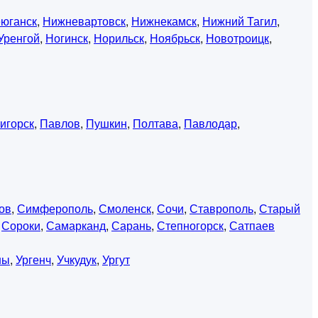
юганск
,
Нижневартовск
,
Нижнекамск
,
Нижний Тагил
,
Уренгой
,
Ногинск
,
Норильск
,
Ноябрьск
,
Новотроицк
,
игорск
,
Павлов
,
Пушкин
,
Полтава
,
Павлодар
,
ов
,
Симферополь
,
Смоленск
,
Сочи
,
Ставрополь
,
Старый
,
Сороки
,
Самарканд
,
Сарань
,
Степногорск
,
Сатпаев
ны
,
Ургенч
,
Учкудук
,
Ургут