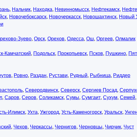
рань
,
Нальчик
,
Находка
,
Невинномысск
,
Нефтекамск
,
Нефте
йск
,
Новочебоксарск
,
Новочеркасск
,
Новошахтинск
,
Новый 
ои
рехово-Зуево
,
Орск
,
Орехов
,
Одесса
,
Ош
,
Оргеев
,
Олмалик
к-Камчатский
,
Подольск
,
Прокопьевск
,
Псков
,
Пушкино
,
Пят
еутов
,
Ровно
,
Раздан
,
Рустави
,
Рудный
,
Рыбница
,
Риддер
вастополь
,
Северодвинск
,
Северск
,
Сергиев Посад
,
Серпух
л
,
Саров
,
Серов
,
Соликамск
,
Сумы
,
Сумгаит
,
Сухум
,
Семей
сть-Илимск
,
Ухта
,
Ужгород
,
Усть-Каменогорск
,
Уральск
,
Унге
вский
,
Чехов
,
Черкассы
,
Чернигов
,
Черновцы
,
Чирчик
,
Чуст