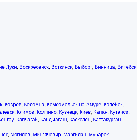
ие Луки
,
Воскресенск
,
Воткинск
,
Выборг
,
Винница
,
Витебск
,
к
,
Ковров
,
Коломна
,
Комсомольск-на-Амуре
,
Копейск
,
елевск
,
Климов
,
Колпино
,
Кузнецк
,
Киев
,
Капан
,
Кутаиси
,
Кентау
,
Капчагай
,
Кандыагаш
,
Каскелен
,
Каттакурган
нск
,
Могилев
,
Мингячевир
,
Маргилан
,
Мубарек