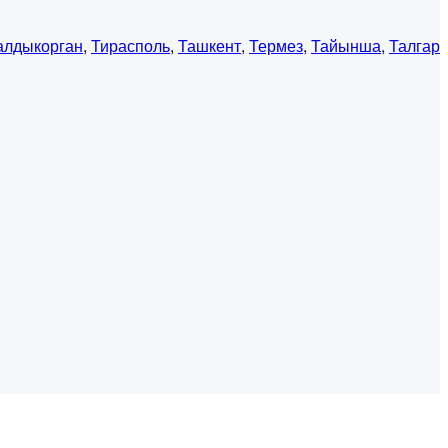
алдыкорган
,
Тирасполь
,
Ташкент
,
Термез
,
Тайынша
,
Талгар