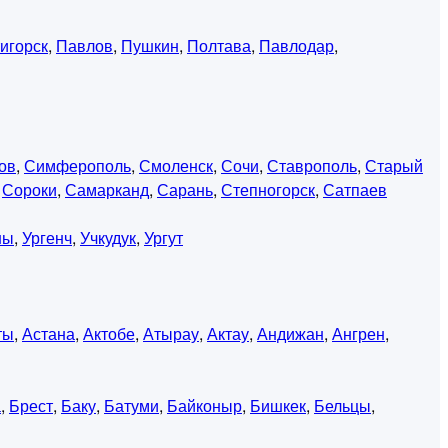
игорск
,
Павлов
,
Пушкин
,
Полтава
,
Павлодар
,
ов
,
Симферополь
,
Смоленск
,
Сочи
,
Ставрополь
,
Старый
,
Сороки
,
Самарканд
,
Сарань
,
Степногорск
,
Сатпаев
ны
,
Ургенч
,
Учкудук
,
Ургут
ты
,
Астана
,
Актобе
,
Атырау
,
Актау
,
Андижан
,
Ангрен
,
а
,
Брест
,
Баку
,
Батуми
,
Байконыр
,
Бишкек
,
Бельцы
,