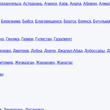
Архангельск
,
Астрахань
,
Ачинск
,
Азов
,
Анапа
,
Абовян
,
Алма
,
Березники
,
Бийск
,
Благовещенск
,
Братск
,
Брянск
,
Бугульм
но
,
Гянджа
,
Гюмри
,
Гулистан
,
Газалкент
едово
,
Дмитров
,
Дубна
,
Днепр
,
Джалал-Абад
,
Дубоссары
,
Д
итомир
,
Жезказган
,
Жанаозен
,
Жанатас
ан
в
,
Ленкорань
,
Лисаковск