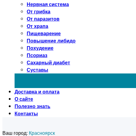
Нервная система
От грибка
От паразитов
От храпа
Пищеварение
Повышение либидо
Похудение
Псориаз
Сахарный диабет
Суставы
Доставка и оплата
О сайте
Полезно знать
Контакты
Ваш город:
Красноярск