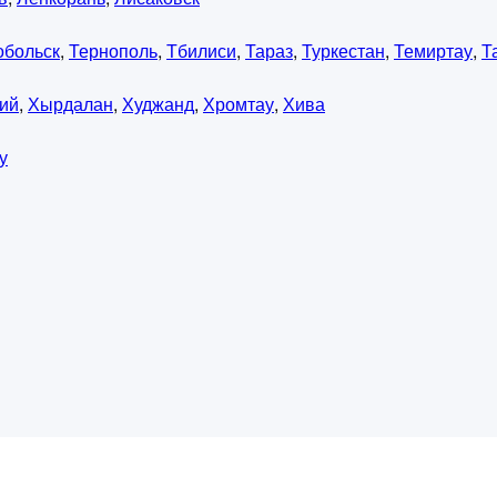
обольск
,
Тернополь
,
Тбилиси
,
Тараз
,
Туркестан
,
Темиртау
,
Т
ий
,
Хырдалан
,
Худжанд
,
Хромтау
,
Хива
у