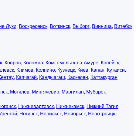
ие Луки
,
Воскресенск
,
Воткинск
,
Выборг
,
Винница
,
Витебск
,
к
,
Ковров
,
Коломна
,
Комсомольск-на-Амуре
,
Копейск
,
елевск
,
Климов
,
Колпино
,
Кузнецк
,
Киев
,
Капан
,
Кутаиси
,
Кентау
,
Капчагай
,
Кандыагаш
,
Каскелен
,
Каттакурган
нск
,
Могилев
,
Мингячевир
,
Маргилан
,
Мубарек
юганск
,
Нижневартовск
,
Нижнекамск
,
Нижний Тагил
,
Уренгой
,
Ногинск
,
Норильск
,
Ноябрьск
,
Новотроицк
,