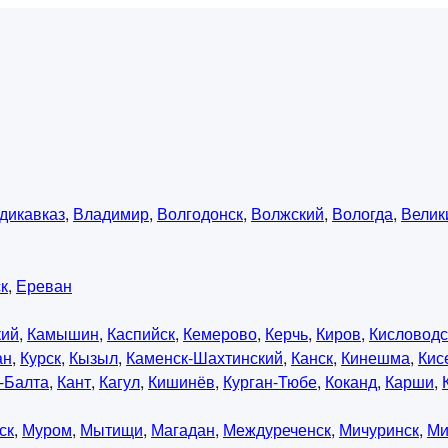
дикавказ
,
Владимир
,
Волгодонск
,
Волжский
,
Вологда
,
Велик
к
,
Ереван
кий
,
Камышин
,
Каспийск
,
Кемерово
,
Керчь
,
Киров
,
Кисловодс
ан
,
Курск
,
Кызыл
,
Каменск-Шахтинский
,
Канск
,
Кинешма
,
Кис
-Балта
,
Кант
,
Кагул
,
Кишинёв
,
Курган-Тюбе
,
Коканд
,
Карши
,
ск
,
Муром
,
Мытищи
,
Магадан
,
Междуреченск
,
Мичуринск
,
Ми