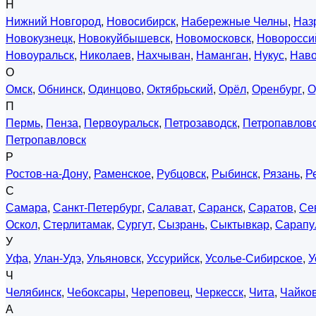
Н
Нижний Новгород
,
Новосибирск
,
Набережные Челны
,
Наз
Новокузнецк
,
Новокуйбышевск
,
Новомосковск
,
Новоросси
Новоуральск
,
Николаев
,
Нахчыван
,
Наманган
,
Нукус
,
Нав
О
Омск
,
Обнинск
,
Одинцово
,
Октябрьский
,
Орёл
,
Оренбург
,
О
П
Пермь
,
Пенза
,
Первоуральск
,
Петрозаводск
,
Петропавловс
Петропавловск
Р
Ростов-на-Дону
,
Раменское
,
Рубцовск
,
Рыбинск
,
Рязань
,
Р
С
Самара
,
Санкт-Петербург
,
Салават
,
Саранск
,
Саратов
,
Се
Оскол
,
Стерлитамак
,
Сургут
,
Сызрань
,
Сыктывкар
,
Сарапу
У
Уфа
,
Улан-Удэ
,
Ульяновск
,
Уссурийск
,
Усолье-Сибирское
,
У
Ч
Челябинск
,
Чебоксары
,
Череповец
,
Черкесск
,
Чита
,
Чайко
А