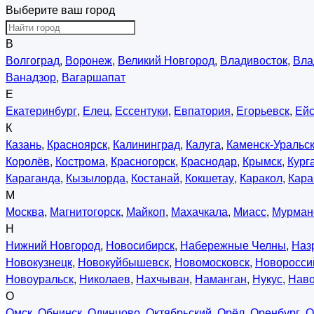
Выберите ваш город
В
Волгоград
,
Воронеж
,
Великий Новгород
,
Владивосток
,
Вла
Ванадзор
,
Вагаршапат
Е
Екатеринбург
,
Елец
,
Ессентуки
,
Евпатория
,
Егорьевск
,
Ейс
К
Казань
,
Красноярск
,
Калининград
,
Калуга
,
Каменск-Уральс
Королёв
,
Кострома
,
Красногорск
,
Краснодар
,
Крымск
,
Кург
Караганда
,
Кызылорда
,
Костанай
,
Кокшетау
,
Каракол
,
Кара
М
Москва
,
Магнитогорск
,
Майкоп
,
Махачкала
,
Миасс
,
Мурман
Н
Нижний Новгород
,
Новосибирск
,
Набережные Челны
,
Наз
Новокузнецк
,
Новокуйбышевск
,
Новомосковск
,
Новоросси
Новоуральск
,
Николаев
,
Нахчыван
,
Наманган
,
Нукус
,
Нав
О
Омск
,
Обнинск
,
Одинцово
,
Октябрьский
,
Орёл
,
Оренбург
,
О