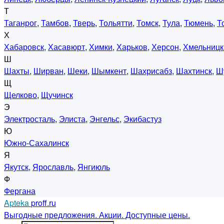
Т
Таганрог
,
Тамбов
,
Тверь
,
Тольятти
,
Томск
,
Тула
,
Тюмень
,
Т
Х
Хабаровск
,
Хасавюрт
,
Химки
,
Харьков
,
Херсон
,
Хмельницк
Ш
Шахты
,
Ширван
,
Шеки
,
Шымкент
,
Шахрисабз
,
Шахтинск
,
Ш
Щ
Щелково
,
Щучинск
Э
Электросталь
,
Элиста
,
Энгельс
,
Экибастуз
Ю
Южно-Сахалинск
Я
Якутск
,
Ярославль
,
Янгиюль
Ф
Фергана
Apteka
proff.ru
Выгодные предложения. Акции. Доступные цены.