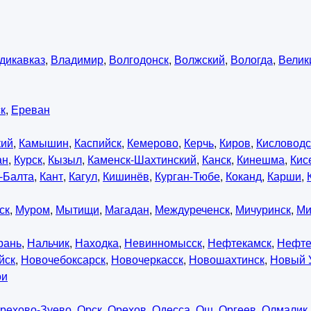
дикавказ
,
Владимир
,
Волгодонск
,
Волжский
,
Вологда
,
Велик
к
,
Ереван
кий
,
Камышин
,
Каспийск
,
Кемерово
,
Керчь
,
Киров
,
Кисловодс
ан
,
Курск
,
Кызыл
,
Каменск-Шахтинский
,
Канск
,
Кинешма
,
Кис
-Балта
,
Кант
,
Кагул
,
Кишинёв
,
Курган-Тюбе
,
Коканд
,
Карши
,
ск
,
Муром
,
Мытищи
,
Магадан
,
Междуреченск
,
Мичуринск
,
Ми
рань
,
Нальчик
,
Находка
,
Невинномысск
,
Нефтекамск
,
Нефте
йск
,
Новочебоксарск
,
Новочеркасск
,
Новошахтинск
,
Новый 
ои
рехово-Зуево
,
Орск
,
Орехов
,
Одесса
,
Ош
,
Оргеев
,
Олмалик