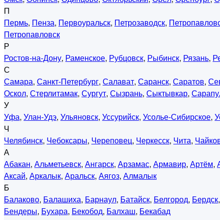
П
Пермь
,
Пенза
,
Первоуральск
,
Петрозаводск
,
Петропавловс
Петропавловск
Р
Ростов-на-Дону
,
Раменское
,
Рубцовск
,
Рыбинск
,
Рязань
,
Р
С
Самара
,
Санкт-Петербург
,
Салават
,
Саранск
,
Саратов
,
Се
Оскол
,
Стерлитамак
,
Сургут
,
Сызрань
,
Сыктывкар
,
Сарапу
У
Уфа
,
Улан-Удэ
,
Ульяновск
,
Уссурийск
,
Усолье-Сибирское
,
У
Ч
Челябинск
,
Чебоксары
,
Череповец
,
Черкесск
,
Чита
,
Чайко
А
Абакан
,
Альметьевск
,
Ангарск
,
Арзамас
,
Армавир
,
Артём
,
Аксай
,
Аркалык
,
Аральск
,
Аягоз
,
Алмалык
Б
Балаково
,
Балашиха
,
Барнаул
,
Батайск
,
Белгород
,
Бердск
Бендеры
,
Бухара
,
Бекобод
,
Балхаш
,
Бекабад