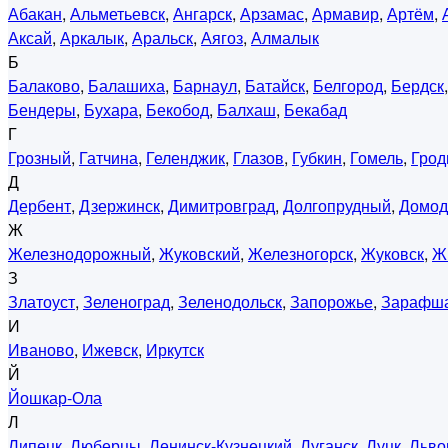
Абакан
,
Альметьевск
,
Ангарск
,
Арзамас
,
Армавир
,
Артём
,
Аксай
,
Аркалык
,
Аральск
,
Аягоз
,
Алмалык
Б
Балаково
,
Балашиха
,
Барнаул
,
Батайск
,
Белгород
,
Бердск
Бендеры
,
Бухара
,
Бекобод
,
Балхаш
,
Бекабад
Г
Грозный
,
Гатчина
,
Геленджик
,
Глазов
,
Губкин
,
Гомель
,
Грод
Д
Дербент
,
Дзержинск
,
Димитровград
,
Долгопрудный
,
Домод
Ж
Железнодорожный
,
Жуковский
,
Железногорск
,
Жуковск
,
Ж
З
Златоуст
,
Зеленоград
,
Зеленодольск
,
Запорожье
,
Зарафш
И
Иваново
,
Ижевск
,
Иркутск
Й
Йошкар-Ола
Л
Липецк
,
Люберцы
,
Ленинск-Кузнецкий
,
Луганск
,
Луцк
,
Льво