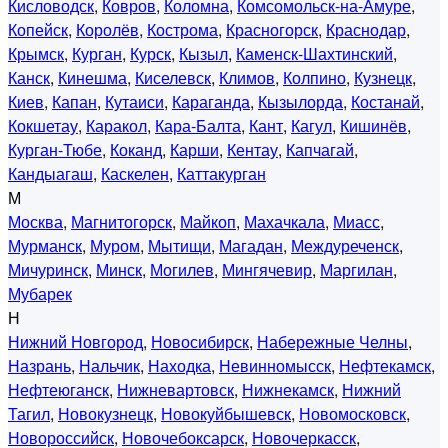
Кисловодск
,
Ковров
,
Коломна
,
Комсомольск-на-Амуре
,
Копейск
,
Королёв
,
Кострома
,
Красногорск
,
Краснодар
,
Крымск
,
Курган
,
Курск
,
Кызыл
,
Каменск-Шахтинский
,
Канск
,
Кинешма
,
Киселевск
,
Климов
,
Колпино
,
Кузнецк
,
Киев
,
Капан
,
Кутаиси
,
Караганда
,
Кызылорда
,
Костанай
,
Кокшетау
,
Каракол
,
Кара-Балта
,
Кант
,
Кагул
,
Кишинёв
,
Курган-Тюбе
,
Коканд
,
Карши
,
Кентау
,
Капчагай
,
Кандыагаш
,
Каскелен
,
Каттакурган
М
Москва
,
Магнитогорск
,
Майкоп
,
Махачкала
,
Миасс
,
Мурманск
,
Муром
,
Мытищи
,
Магадан
,
Междуреченск
,
Мичуринск
,
Минск
,
Могилев
,
Мингячевир
,
Маргилан
,
Мубарек
Н
Нижний Новгород
,
Новосибирск
,
Набережные Челны
,
Назрань
,
Нальчик
,
Находка
,
Невинномысск
,
Нефтекамск
,
Нефтеюганск
,
Нижневартовск
,
Нижнекамск
,
Нижний
Тагил
,
Новокузнецк
,
Новокуйбышевск
,
Новомосковск
,
Новороссийск
,
Новочебоксарск
,
Новочеркасск
,