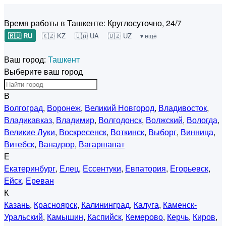
Время работы в Ташкенте:
Круглосуточно, 24/7
🇷🇺 RU
🇰🇿 KZ
🇺🇦 UA
🇺🇿 UZ
▾ ещё
Ваш город:
Ташкент
Выберите ваш город
В
Волгоград
,
Воронеж
,
Великий Новгород
,
Владивосток
,
Владикавказ
,
Владимир
,
Волгодонск
,
Волжский
,
Вологда
,
Великие Луки
,
Воскресенск
,
Воткинск
,
Выборг
,
Винница
,
Витебск
,
Ванадзор
,
Вагаршапат
Е
Екатеринбург
,
Елец
,
Ессентуки
,
Евпатория
,
Егорьевск
,
Ейск
,
Ереван
К
Казань
,
Красноярск
,
Калининград
,
Калуга
,
Каменск-
Уральский
,
Камышин
,
Каспийск
,
Кемерово
,
Керчь
,
Киров
,