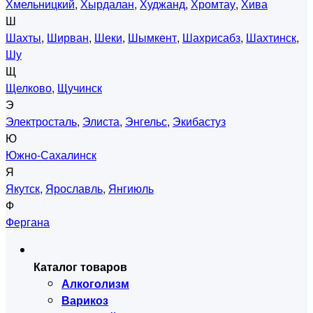
Хмельницкий
,
Хырдалан
,
Худжанд
,
Хромтау
,
Хива
Ш
Шахты
,
Ширван
,
Шеки
,
Шымкент
,
Шахрисабз
,
Шахтинск
,
Шу
Щ
Щелково
,
Щучинск
Э
Электросталь
,
Элиста
,
Энгельс
,
Экибастуз
Ю
Южно-Сахалинск
Я
Якутск
,
Ярославль
,
Янгиюль
Ф
Фергана
Каталог товаров
Алкоголизм
Варикоз