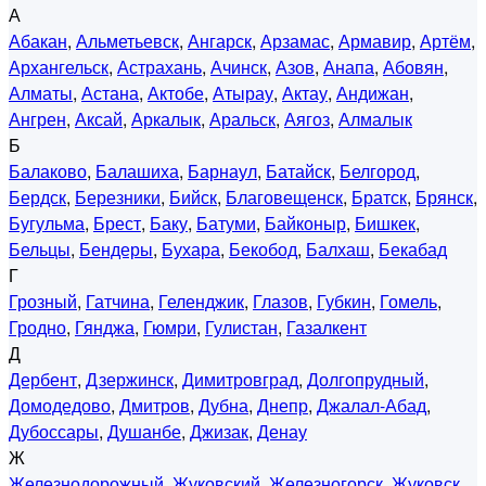
А
Абакан
,
Альметьевск
,
Ангарск
,
Арзамас
,
Армавир
,
Артём
,
Архангельск
,
Астрахань
,
Ачинск
,
Азов
,
Анапа
,
Абовян
,
Алматы
,
Астана
,
Актобе
,
Атырау
,
Актау
,
Андижан
,
Ангрен
,
Аксай
,
Аркалык
,
Аральск
,
Аягоз
,
Алмалык
Б
Балаково
,
Балашиха
,
Барнаул
,
Батайск
,
Белгород
,
Бердск
,
Березники
,
Бийск
,
Благовещенск
,
Братск
,
Брянск
,
Бугульма
,
Брест
,
Баку
,
Батуми
,
Байконыр
,
Бишкек
,
Бельцы
,
Бендеры
,
Бухара
,
Бекобод
,
Балхаш
,
Бекабад
Г
Грозный
,
Гатчина
,
Геленджик
,
Глазов
,
Губкин
,
Гомель
,
Гродно
,
Гянджа
,
Гюмри
,
Гулистан
,
Газалкент
Д
Дербент
,
Дзержинск
,
Димитровград
,
Долгопрудный
,
Домодедово
,
Дмитров
,
Дубна
,
Днепр
,
Джалал-Абад
,
Дубоссары
,
Душанбе
,
Джизак
,
Денау
Ж
Железнодорожный
,
Жуковский
,
Железногорск
,
Жуковск
,