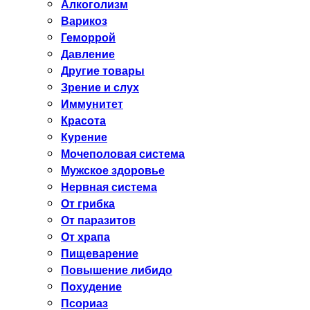
Алкоголизм
Варикоз
Геморрой
Давление
Другие товары
Зрение и слух
Иммунитет
Красота
Курение
Мочеполовая система
Мужское здоровье
Нервная система
От грибка
От паразитов
От храпа
Пищеварение
Повышение либидо
Похудение
Псориаз