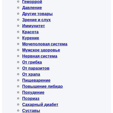
Геморрой
Давление
Другие товары
Зрение и слух
Иммунитет
Красота
Курение
Мочеполовая система
Мужское здоровье
Нервная система
От грибка
От паразитов
От храпа
Пищеварение
Повышение либидо
Похудение
Псориаз
Сахарный диабет
Суставы