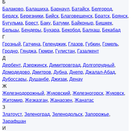
Б
Балаково
,
Балашиха
,
Барнаул
,
Батайск
,
Белгород
,
Бердск
,
Березники
,
Бийск
,
Благовещенск
,
Братск
,
Брянск
,
Бугульма
,
Брест
,
Баку
,
Батуми
,
Байконыр
,
Бишкек
,
Бельцы
,
Бендеры
,
Бухара
,
Бекобод
,
Балхаш
,
Бекабад
Г
Грозный
,
Гатчина
,
Геленджик
,
Глазов
,
Губкин
,
Гомель
,
Гродно
,
Гянджа
,
Гюмри
,
Гулистан
,
Газалкент
Д
Дербент
,
Дзержинск
,
Димитровград
,
Долгопрудный
,
Домодедово
,
Дмитров
,
Дубна
,
Днепр
,
Джалал-Абад
,
Дубоссары
,
Душанбе
,
Джизак
,
Денау
Ж
Железнодорожный
,
Жуковский
,
Железногорск
,
Жуковск
,
Житомир
,
Жезказган
,
Жанаозен
,
Жанатас
З
Златоуст
,
Зеленоград
,
Зеленодольск
,
Запорожье
,
Зарафшан
И