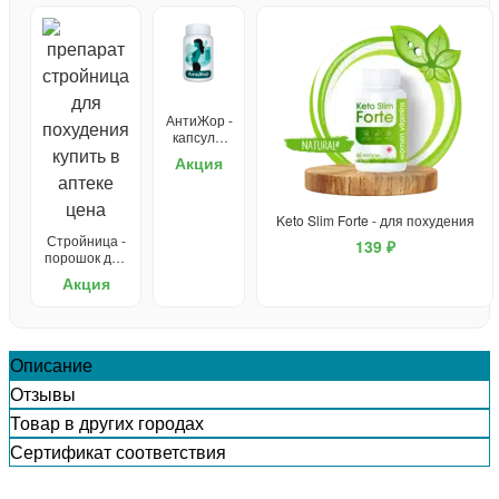
АнтиЖор -
капсулы
для
Акция
похудения
Keto Slim Forte - для похудения
Стройница -
139 ₽
порошок для
похудения
Акция
Описание
Отзывы
Товар в других городах
Сертификат соответствия