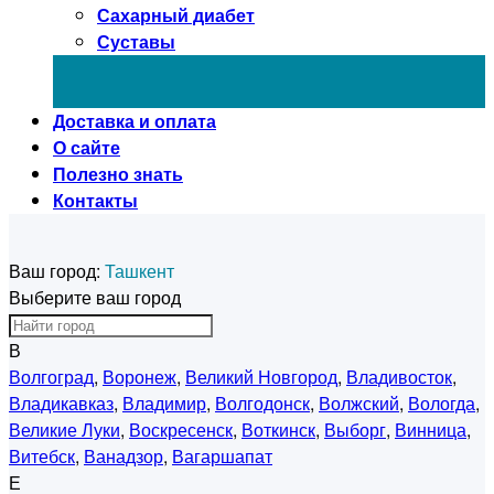
Сахарный диабет
Суставы
Доставка и оплата
О сайте
Полезно знать
Контакты
Ваш город:
Ташкент
Выберите ваш город
В
Волгоград
,
Воронеж
,
Великий Новгород
,
Владивосток
,
Владикавказ
,
Владимир
,
Волгодонск
,
Волжский
,
Вологда
,
Великие Луки
,
Воскресенск
,
Воткинск
,
Выборг
,
Винница
,
Витебск
,
Ванадзор
,
Вагаршапат
Е