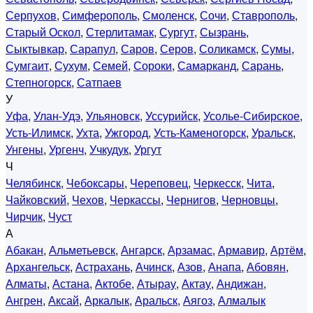
Серпухов
,
Симферополь
,
Смоленск
,
Сочи
,
Ставрополь
,
Старый Оскол
,
Стерлитамак
,
Сургут
,
Сызрань
,
Сыктывкар
,
Сарапул
,
Саров
,
Серов
,
Соликамск
,
Сумы
,
Сумгаит
,
Сухум
,
Семей
,
Сороки
,
Самарканд
,
Сарань
,
Степногорск
,
Сатпаев
У
Уфа
,
Улан-Удэ
,
Ульяновск
,
Уссурийск
,
Усолье-Сибирское
,
Усть-Илимск
,
Ухта
,
Ужгород
,
Усть-Каменогорск
,
Уральск
,
Унгены
,
Ургенч
,
Учкудук
,
Ургут
Ч
Челябинск
,
Чебоксары
,
Череповец
,
Черкесск
,
Чита
,
Чайковский
,
Чехов
,
Черкассы
,
Чернигов
,
Черновцы
,
Чирчик
,
Чуст
А
Абакан
,
Альметьевск
,
Ангарск
,
Арзамас
,
Армавир
,
Артём
,
Архангельск
,
Астрахань
,
Ачинск
,
Азов
,
Анапа
,
Абовян
,
Алматы
,
Астана
,
Актобе
,
Атырау
,
Актау
,
Андижан
,
Ангрен
,
Аксай
,
Аркалык
,
Аральск
,
Аягоз
,
Алмалык