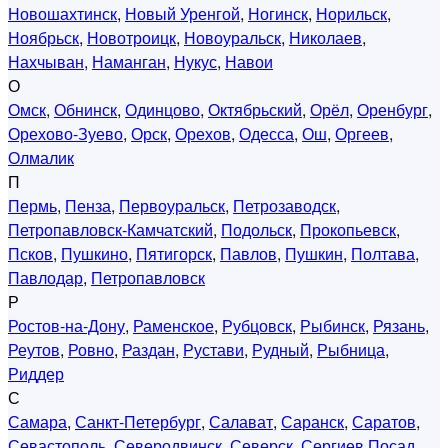
Новошахтинск
,
Новый Уренгой
,
Ногинск
,
Норильск
,
Ноябрьск
,
Новотроицк
,
Новоуральск
,
Николаев
,
Нахчыван
,
Наманган
,
Нукус
,
Навои
О
Омск
,
Обнинск
,
Одинцово
,
Октябрьский
,
Орёл
,
Оренбург
,
Орехово-Зуево
,
Орск
,
Орехов
,
Одесса
,
Ош
,
Оргеев
,
Олмалик
П
Пермь
,
Пенза
,
Первоуральск
,
Петрозаводск
,
Петропавловск-Камчатский
,
Подольск
,
Прокопьевск
,
Псков
,
Пушкино
,
Пятигорск
,
Павлов
,
Пушкин
,
Полтава
,
Павлодар
,
Петропавловск
Р
Ростов-на-Дону
,
Раменское
,
Рубцовск
,
Рыбинск
,
Рязань
,
Реутов
,
Ровно
,
Раздан
,
Рустави
,
Рудный
,
Рыбница
,
Риддер
С
Самара
,
Санкт-Петербург
,
Салават
,
Саранск
,
Саратов
,
Севастополь
,
Северодвинск
,
Северск
,
Сергиев Посад
,