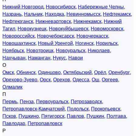
Нижний Новгород
,
Новосибирск
,
Набережные Челны
,
Назрань
,
Нальчик
,
Находка
,
Невинномысск
,
Нефтекамск
,
Нефтеюганск
,
Нижневартовск
,
Нижнекамск
,
Нижний
Тагил
,
Новокузнецк
,
Новокуйбышевск
,
Новомосковск
,
Новороссийск
,
Новочебоксарск
,
Новочеркасск
,
Новошахтинск
,
Новый Уренгой
,
Ногинск
,
Норильск
,
Ноябрьск
,
Новотроицк
,
Новоуральск
,
Николаев
,
Нахчыван
,
Наманган
,
Нукус
,
Навои
О
Омск
,
Обнинск
,
Одинцово
,
Октябрьский
,
Орёл
,
Оренбург
,
Орехово-Зуево
,
Орск
,
Орехов
,
Одесса
,
Ош
,
Оргеев
,
Олмалик
П
Пермь
,
Пенза
,
Первоуральск
,
Петрозаводск
,
Петропавловск-Камчатский
,
Подольск
,
Прокопьевск
,
Псков
,
Пушкино
,
Пятигорск
,
Павлов
,
Пушкин
,
Полтава
,
Павлодар
,
Петропавловск
Р