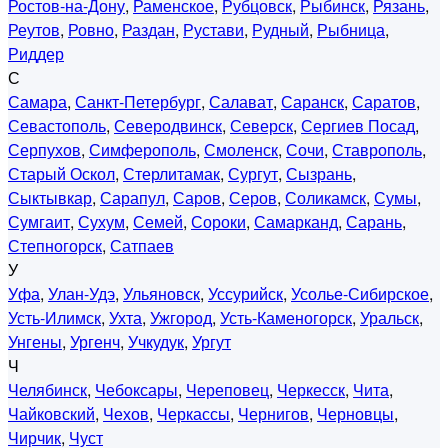
Ростов-на-Дону
,
Раменское
,
Рубцовск
,
Рыбинск
,
Рязань
,
Реутов
,
Ровно
,
Раздан
,
Рустави
,
Рудный
,
Рыбница
,
Риддер
С
Самара
,
Санкт-Петербург
,
Салават
,
Саранск
,
Саратов
,
Севастополь
,
Северодвинск
,
Северск
,
Сергиев Посад
,
Серпухов
,
Симферополь
,
Смоленск
,
Сочи
,
Ставрополь
,
Старый Оскол
,
Стерлитамак
,
Сургут
,
Сызрань
,
Сыктывкар
,
Сарапул
,
Саров
,
Серов
,
Соликамск
,
Сумы
,
Сумгаит
,
Сухум
,
Семей
,
Сороки
,
Самарканд
,
Сарань
,
Степногорск
,
Сатпаев
У
Уфа
,
Улан-Удэ
,
Ульяновск
,
Уссурийск
,
Усолье-Сибирское
,
Усть-Илимск
,
Ухта
,
Ужгород
,
Усть-Каменогорск
,
Уральск
,
Унгены
,
Ургенч
,
Учкудук
,
Ургут
Ч
Челябинск
,
Чебоксары
,
Череповец
,
Черкесск
,
Чита
,
Чайковский
,
Чехов
,
Черкассы
,
Чернигов
,
Черновцы
,
Чирчик
,
Чуст