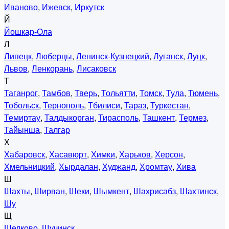
Иваново
,
Ижевск
,
Иркутск
Й
Йошкар-Ола
Л
Липецк
,
Люберцы
,
Ленинск-Кузнецкий
,
Луганск
,
Луцк
,
Львов
,
Ленкорань
,
Лисаковск
Т
Таганрог
,
Тамбов
,
Тверь
,
Тольятти
,
Томск
,
Тула
,
Тюмень
,
Тобольск
,
Тернополь
,
Тбилиси
,
Тараз
,
Туркестан
,
Темиртау
,
Талдыкорган
,
Тирасполь
,
Ташкент
,
Термез
,
Тайынша
,
Талгар
Х
Хабаровск
,
Хасавюрт
,
Химки
,
Харьков
,
Херсон
,
Хмельницкий
,
Хырдалан
,
Худжанд
,
Хромтау
,
Хива
Ш
Шахты
,
Ширван
,
Шеки
,
Шымкент
,
Шахрисабз
,
Шахтинск
,
Шу
Щ
Щелково
,
Щучинск