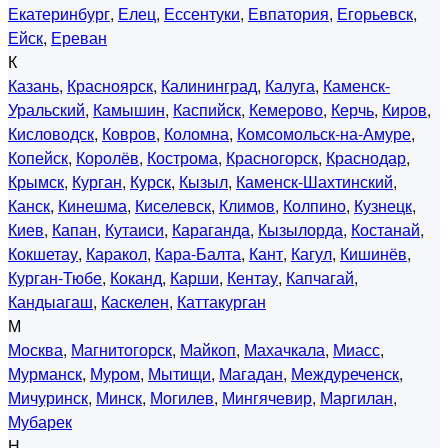
Екатеринбург
,
Елец
,
Ессентуки
,
Евпатория
,
Егорьевск
,
Ейск
,
Ереван
К
Казань
,
Красноярск
,
Калининград
,
Калуга
,
Каменск-
Уральский
,
Камышин
,
Каспийск
,
Кемерово
,
Керчь
,
Киров
,
Кисловодск
,
Ковров
,
Коломна
,
Комсомольск-на-Амуре
,
Копейск
,
Королёв
,
Кострома
,
Красногорск
,
Краснодар
,
Крымск
,
Курган
,
Курск
,
Кызыл
,
Каменск-Шахтинский
,
Канск
,
Кинешма
,
Киселевск
,
Климов
,
Колпино
,
Кузнецк
,
Киев
,
Капан
,
Кутаиси
,
Караганда
,
Кызылорда
,
Костанай
,
Кокшетау
,
Каракол
,
Кара-Балта
,
Кант
,
Кагул
,
Кишинёв
,
Курган-Тюбе
,
Коканд
,
Карши
,
Кентау
,
Капчагай
,
Кандыагаш
,
Каскелен
,
Каттакурган
М
Москва
,
Магнитогорск
,
Майкоп
,
Махачкала
,
Миасс
,
Мурманск
,
Муром
,
Мытищи
,
Магадан
,
Междуреченск
,
Мичуринск
,
Минск
,
Могилев
,
Мингячевир
,
Маргилан
,
Мубарек
Н