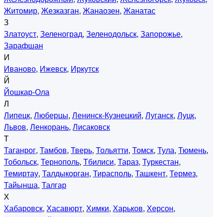
Житомир
,
Жезказган
,
Жанаозен
,
Жанатас
З
Златоуст
,
Зеленоград
,
Зеленодольск
,
Запорожье
,
Зарафшан
И
Иваново
,
Ижевск
,
Иркутск
Й
Йошкар-Ола
Л
Липецк
,
Люберцы
,
Ленинск-Кузнецкий
,
Луганск
,
Луцк
,
Львов
,
Ленкорань
,
Лисаковск
Т
Таганрог
,
Тамбов
,
Тверь
,
Тольятти
,
Томск
,
Тула
,
Тюмень
,
Тобольск
,
Тернополь
,
Тбилиси
,
Тараз
,
Туркестан
,
Темиртау
,
Талдыкорган
,
Тирасполь
,
Ташкент
,
Термез
,
Тайынша
,
Талгар
Х
Хабаровск
,
Хасавюрт
,
Химки
,
Харьков
,
Херсон
,