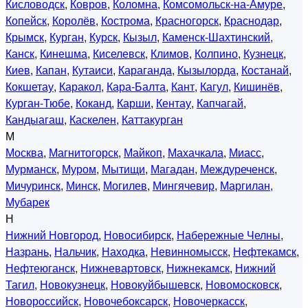
Кисловодск
,
Ковров
,
Коломна
,
Комсомольск-на-Амуре
,
Копейск
,
Королёв
,
Кострома
,
Красногорск
,
Краснодар
,
Крымск
,
Курган
,
Курск
,
Кызыл
,
Каменск-Шахтинский
,
Канск
,
Кинешма
,
Киселевск
,
Климов
,
Колпино
,
Кузнецк
,
Киев
,
Капан
,
Кутаиси
,
Караганда
,
Кызылорда
,
Костанай
,
Кокшетау
,
Каракол
,
Кара-Балта
,
Кант
,
Кагул
,
Кишинёв
,
Курган-Тюбе
,
Коканд
,
Карши
,
Кентау
,
Капчагай
,
Кандыагаш
,
Каскелен
,
Каттакурган
М
Москва
,
Магнитогорск
,
Майкоп
,
Махачкала
,
Миасс
,
Мурманск
,
Муром
,
Мытищи
,
Магадан
,
Междуреченск
,
Мичуринск
,
Минск
,
Могилев
,
Мингячевир
,
Маргилан
,
Мубарек
Н
Нижний Новгород
,
Новосибирск
,
Набережные Челны
,
Назрань
,
Нальчик
,
Находка
,
Невинномысск
,
Нефтекамск
,
Нефтеюганск
,
Нижневартовск
,
Нижнекамск
,
Нижний
Тагил
,
Новокузнецк
,
Новокуйбышевск
,
Новомосковск
,
Новороссийск
,
Новочебоксарск
,
Новочеркасск
,