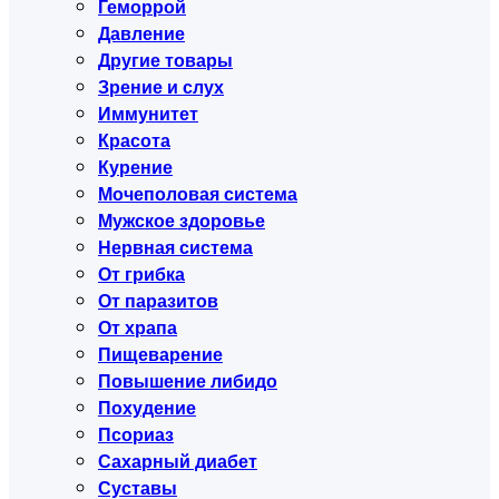
Геморрой
Давление
Другие товары
Зрение и слух
Иммунитет
Красота
Курение
Мочеполовая система
Мужское здоровье
Нервная система
От грибка
От паразитов
От храпа
Пищеварение
Повышение либидо
Похудение
Псориаз
Сахарный диабет
Суставы