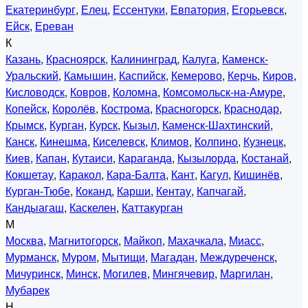
Екатеринбург
,
Елец
,
Ессентуки
,
Евпатория
,
Егорьевск
,
Ейск
,
Ереван
К
Казань
,
Красноярск
,
Калининград
,
Калуга
,
Каменск-
Уральский
,
Камышин
,
Каспийск
,
Кемерово
,
Керчь
,
Киров
,
Кисловодск
,
Ковров
,
Коломна
,
Комсомольск-на-Амуре
,
Копейск
,
Королёв
,
Кострома
,
Красногорск
,
Краснодар
,
Крымск
,
Курган
,
Курск
,
Кызыл
,
Каменск-Шахтинский
,
Канск
,
Кинешма
,
Киселевск
,
Климов
,
Колпино
,
Кузнецк
,
Киев
,
Капан
,
Кутаиси
,
Караганда
,
Кызылорда
,
Костанай
,
Кокшетау
,
Каракол
,
Кара-Балта
,
Кант
,
Кагул
,
Кишинёв
,
Курган-Тюбе
,
Коканд
,
Карши
,
Кентау
,
Капчагай
,
Кандыагаш
,
Каскелен
,
Каттакурган
М
Москва
,
Магнитогорск
,
Майкоп
,
Махачкала
,
Миасс
,
Мурманск
,
Муром
,
Мытищи
,
Магадан
,
Междуреченск
,
Мичуринск
,
Минск
,
Могилев
,
Мингячевир
,
Маргилан
,
Мубарек
Н