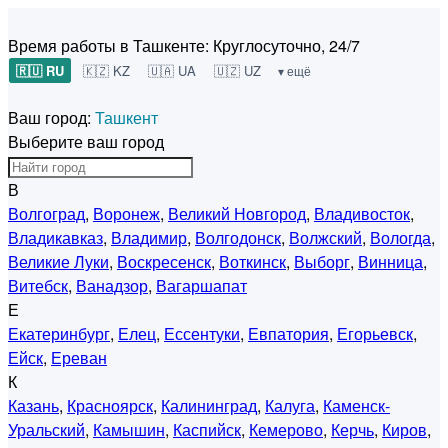
Время работы в Ташкенте:
Круглосуточно, 24/7
🇷🇺 RU
🇰🇿 KZ
🇺🇦 UA
🇺🇿 UZ
▾ ещё
Ваш город:
Ташкент
Выберите ваш город
В
Волгоград
,
Воронеж
,
Великий Новгород
,
Владивосток
,
Владикавказ
,
Владимир
,
Волгодонск
,
Волжский
,
Вологда
,
Великие Луки
,
Воскресенск
,
Воткинск
,
Выборг
,
Винница
,
Витебск
,
Ванадзор
,
Вагаршапат
Е
Екатеринбург
,
Елец
,
Ессентуки
,
Евпатория
,
Егорьевск
,
Ейск
,
Ереван
К
Казань
,
Красноярск
,
Калининград
,
Калуга
,
Каменск-
Уральский
,
Камышин
,
Каспийск
,
Кемерово
,
Керчь
,
Киров
,