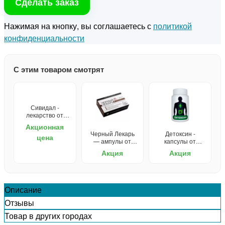
Сделать заказ
Нажимая на кнопку, вы соглашаетесь с
политикой
конфиденциальности
С этим товаром смотрят
Сивидал -
лекарство от
запора
Акционная
Черный Лекарь
Детоксин -
цена
— ампулы от
капсулы от
паразитов
паразитов
Акция
Акция
Описание
Отзывы
Товар в других городах