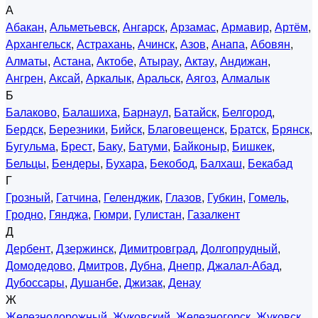
А
Абакан
,
Альметьевск
,
Ангарск
,
Арзамас
,
Армавир
,
Артём
,
Архангельск
,
Астрахань
,
Ачинск
,
Азов
,
Анапа
,
Абовян
,
Алматы
,
Астана
,
Актобе
,
Атырау
,
Актау
,
Андижан
,
Ангрен
,
Аксай
,
Аркалык
,
Аральск
,
Аягоз
,
Алмалык
Б
Балаково
,
Балашиха
,
Барнаул
,
Батайск
,
Белгород
,
Бердск
,
Березники
,
Бийск
,
Благовещенск
,
Братск
,
Брянск
,
Бугульма
,
Брест
,
Баку
,
Батуми
,
Байконыр
,
Бишкек
,
Бельцы
,
Бендеры
,
Бухара
,
Бекобод
,
Балхаш
,
Бекабад
Г
Грозный
,
Гатчина
,
Геленджик
,
Глазов
,
Губкин
,
Гомель
,
Гродно
,
Гянджа
,
Гюмри
,
Гулистан
,
Газалкент
Д
Дербент
,
Дзержинск
,
Димитровград
,
Долгопрудный
,
Домодедово
,
Дмитров
,
Дубна
,
Днепр
,
Джалал-Абад
,
Дубоссары
,
Душанбе
,
Джизак
,
Денау
Ж
Железнодорожный
,
Жуковский
,
Железногорск
,
Жуковск
,