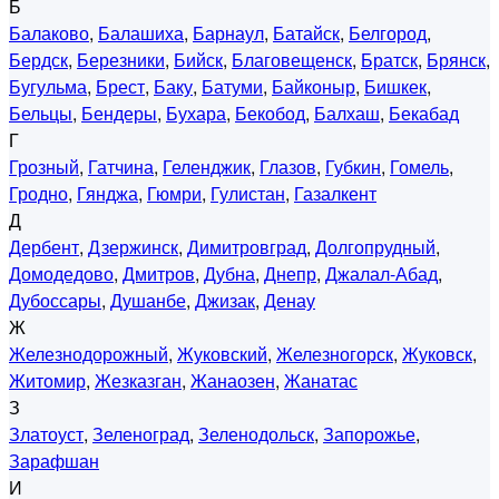
Б
Балаково
,
Балашиха
,
Барнаул
,
Батайск
,
Белгород
,
Бердск
,
Березники
,
Бийск
,
Благовещенск
,
Братск
,
Брянск
,
Бугульма
,
Брест
,
Баку
,
Батуми
,
Байконыр
,
Бишкек
,
Бельцы
,
Бендеры
,
Бухара
,
Бекобод
,
Балхаш
,
Бекабад
Г
Грозный
,
Гатчина
,
Геленджик
,
Глазов
,
Губкин
,
Гомель
,
Гродно
,
Гянджа
,
Гюмри
,
Гулистан
,
Газалкент
Д
Дербент
,
Дзержинск
,
Димитровград
,
Долгопрудный
,
Домодедово
,
Дмитров
,
Дубна
,
Днепр
,
Джалал-Абад
,
Дубоссары
,
Душанбе
,
Джизак
,
Денау
Ж
Железнодорожный
,
Жуковский
,
Железногорск
,
Жуковск
,
Житомир
,
Жезказган
,
Жанаозен
,
Жанатас
З
Златоуст
,
Зеленоград
,
Зеленодольск
,
Запорожье
,
Зарафшан
И