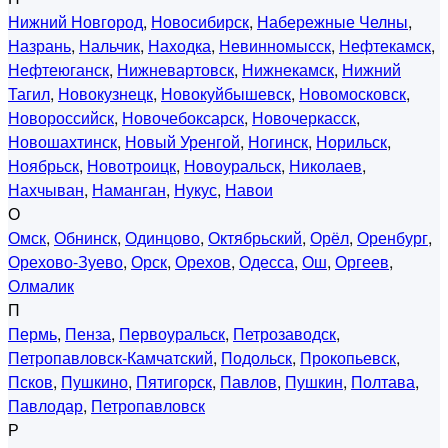
Нижний Новгород
,
Новосибирск
,
Набережные Челны
,
Назрань
,
Нальчик
,
Находка
,
Невинномысск
,
Нефтекамск
,
Нефтеюганск
,
Нижневартовск
,
Нижнекамск
,
Нижний
Тагил
,
Новокузнецк
,
Новокуйбышевск
,
Новомосковск
,
Новороссийск
,
Новочебоксарск
,
Новочеркасск
,
Новошахтинск
,
Новый Уренгой
,
Ногинск
,
Норильск
,
Ноябрьск
,
Новотроицк
,
Новоуральск
,
Николаев
,
Нахчыван
,
Наманган
,
Нукус
,
Навои
О
Омск
,
Обнинск
,
Одинцово
,
Октябрьский
,
Орёл
,
Оренбург
,
Орехово-Зуево
,
Орск
,
Орехов
,
Одесса
,
Ош
,
Оргеев
,
Олмалик
П
Пермь
,
Пенза
,
Первоуральск
,
Петрозаводск
,
Петропавловск-Камчатский
,
Подольск
,
Прокопьевск
,
Псков
,
Пушкино
,
Пятигорск
,
Павлов
,
Пушкин
,
Полтава
,
Павлодар
,
Петропавловск
Р