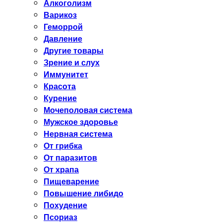
Алкоголизм
Варикоз
Геморрой
Давление
Другие товары
Зрение и слух
Иммунитет
Красота
Курение
Мочеполовая система
Мужское здоровье
Нервная система
От грибка
От паразитов
От храпа
Пищеварение
Повышение либидо
Похудение
Псориаз