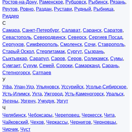
Ростов-на-Дону
,
Раменское
,
Рубцовск
,
Рыбинск
,
Рязань
,
Реутов
,
Ровно
,
Раздан
,
Рустави
,
Рудный
,
Рыбница
,
Риддер
С
Самара
,
Санкт-Петербург
,
Салават
,
Саранск
,
Саратов
,
Севастополь
,
Северодвинск
,
Северск
,
Сергиев Посад
,
Серпухов
,
Симферополь
,
Смоленск
,
Сочи
,
Ставрополь
,
Старый Оскол
,
Стерлитамак
,
Сургут
,
Сызрань
,
Сыктывкар
,
Сарапул
,
Саров
,
Серов
,
Соликамск
,
Сумы
,
Сумгаит
,
Сухум
,
Семей
,
Сороки
,
Самарканд
,
Сарань
,
Степногорск
,
Сатпаев
У
Уфа
,
Улан-Удэ
,
Ульяновск
,
Уссурийск
,
Усолье-Сибирское
,
Усть-Илимск
,
Ухта
,
Ужгород
,
Усть-Каменогорск
,
Уральск
,
Унгены
,
Ургенч
,
Учкудук
,
Ургут
Ч
Челябинск
,
Чебоксары
,
Череповец
,
Черкесск
,
Чита
,
Чайковский
,
Чехов
,
Черкассы
,
Чернигов
,
Черновцы
,
Чирчик
,
Чуст