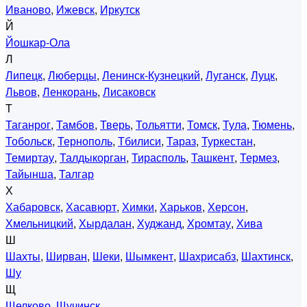
Иваново
,
Ижевск
,
Иркутск
Й
Йошкар-Ола
Л
Липецк
,
Люберцы
,
Ленинск-Кузнецкий
,
Луганск
,
Луцк
,
Львов
,
Ленкорань
,
Лисаковск
Т
Таганрог
,
Тамбов
,
Тверь
,
Тольятти
,
Томск
,
Тула
,
Тюмень
,
Тобольск
,
Тернополь
,
Тбилиси
,
Тараз
,
Туркестан
,
Темиртау
,
Талдыкорган
,
Тирасполь
,
Ташкент
,
Термез
,
Тайынша
,
Талгар
Х
Хабаровск
,
Хасавюрт
,
Химки
,
Харьков
,
Херсон
,
Хмельницкий
,
Хырдалан
,
Худжанд
,
Хромтау
,
Хива
Ш
Шахты
,
Ширван
,
Шеки
,
Шымкент
,
Шахрисабз
,
Шахтинск
,
Шу
Щ
Щелково
,
Щучинск