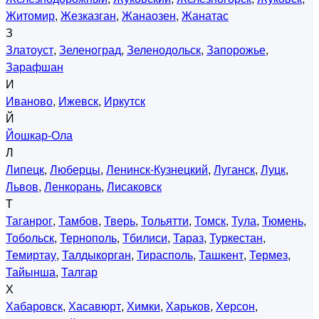
Житомир
,
Жезказган
,
Жанаозен
,
Жанатас
З
Златоуст
,
Зеленоград
,
Зеленодольск
,
Запорожье
,
Зарафшан
И
Иваново
,
Ижевск
,
Иркутск
Й
Йошкар-Ола
Л
Липецк
,
Люберцы
,
Ленинск-Кузнецкий
,
Луганск
,
Луцк
,
Львов
,
Ленкорань
,
Лисаковск
Т
Таганрог
,
Тамбов
,
Тверь
,
Тольятти
,
Томск
,
Тула
,
Тюмень
,
Тобольск
,
Тернополь
,
Тбилиси
,
Тараз
,
Туркестан
,
Темиртау
,
Талдыкорган
,
Тирасполь
,
Ташкент
,
Термез
,
Тайынша
,
Талгар
Х
Хабаровск
,
Хасавюрт
,
Химки
,
Харьков
,
Херсон
,