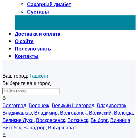
Сахарный диабет
Суставы
Доставка и оплата
О сайте
Полезно знать
Контакты
Ваш город:
Ташкент
Выберите ваш город
В
Волгоград
,
Воронеж
,
Великий Новгород
,
Владивосток
,
Владикавказ
,
Владимир
,
Волгодонск
,
Волжский
,
Вологда
,
Великие Луки
,
Воскресенск
,
Воткинск
,
Выборг
,
Винница
,
Витебск
,
Ванадзор
,
Вагаршапат
Е