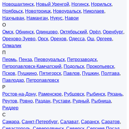
Новошахтинск
,
Новый Уренгой
,
Ногинск
,
Норильск
,
Ноябрьск
,
Новотроицк
,
Новоуральск
,
Николаев
,
Нахчыван
,
Наманган
,
Нукус
,
Навои
О
Омск
,
Обнинск
,
Одинцово
,
Октябрьский
,
Орёл
,
Оренбург
,
Орехово-Зуево
,
Орск
,
Орехов
,
Одесса
,
Ош
,
Оргеев
,
Олмалик
П
Пермь
,
Пенза
,
Первоуральск
,
Петрозаводск
,
Петропавловск-Камчатский
,
Подольск
,
Прокопьевск
,
Псков
,
Пушкино
,
Пятигорск
,
Павлов
,
Пушкин
,
Полтава
,
Павлодар
,
Петропавловск
Р
Ростов-на-Дону
,
Раменское
,
Рубцовск
,
Рыбинск
,
Рязань
,
Реутов
,
Ровно
,
Раздан
,
Рустави
,
Рудный
,
Рыбница
,
Риддер
С
Самара
,
Санкт-Петербург
,
Салават
,
Саранск
,
Саратов
,
Севастополь
,
Северодвинск
,
Северск
,
Сергиев Посад
,