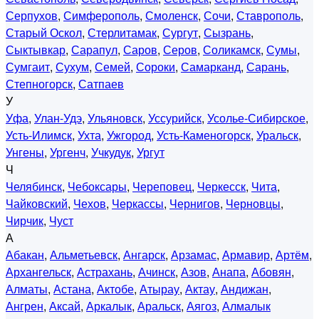
Серпухов
,
Симферополь
,
Смоленск
,
Сочи
,
Ставрополь
,
Старый Оскол
,
Стерлитамак
,
Сургут
,
Сызрань
,
Сыктывкар
,
Сарапул
,
Саров
,
Серов
,
Соликамск
,
Сумы
,
Сумгаит
,
Сухум
,
Семей
,
Сороки
,
Самарканд
,
Сарань
,
Степногорск
,
Сатпаев
У
Уфа
,
Улан-Удэ
,
Ульяновск
,
Уссурийск
,
Усолье-Сибирское
,
Усть-Илимск
,
Ухта
,
Ужгород
,
Усть-Каменогорск
,
Уральск
,
Унгены
,
Ургенч
,
Учкудук
,
Ургут
Ч
Челябинск
,
Чебоксары
,
Череповец
,
Черкесск
,
Чита
,
Чайковский
,
Чехов
,
Черкассы
,
Чернигов
,
Черновцы
,
Чирчик
,
Чуст
А
Абакан
,
Альметьевск
,
Ангарск
,
Арзамас
,
Армавир
,
Артём
,
Архангельск
,
Астрахань
,
Ачинск
,
Азов
,
Анапа
,
Абовян
,
Алматы
,
Астана
,
Актобе
,
Атырау
,
Актау
,
Андижан
,
Ангрен
,
Аксай
,
Аркалык
,
Аральск
,
Аягоз
,
Алмалык