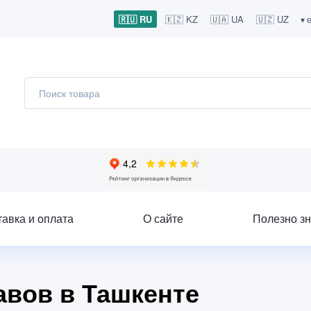
7
🇷🇺 RU
🇰🇿 KZ
🇺🇦 UA
🇺🇿 UZ
▾ 
тавка и оплата
О сайте
Полезно зн
авов в Ташкенте