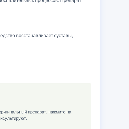
 воспалительных процессов. Препарат
редство восстанавливает суставы,
оригинальный препарат, нажмите на
онсультируют.