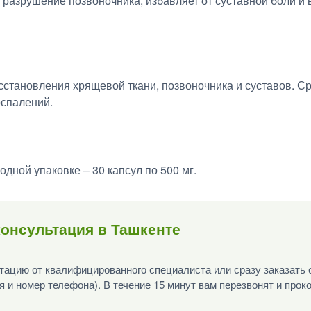
 разрушение позвоночника, избавляет от суставной боли и
сстановления хрящевой ткани, позвоночника и суставов. С
оспалений.
дной упаковке – 30 капсул по 500 мг.
онсультация в Ташкенте
ацию от квалифицированного специалиста или сразу заказать 
я и номер телефона). В течение 15 минут вам перезвонят и прок