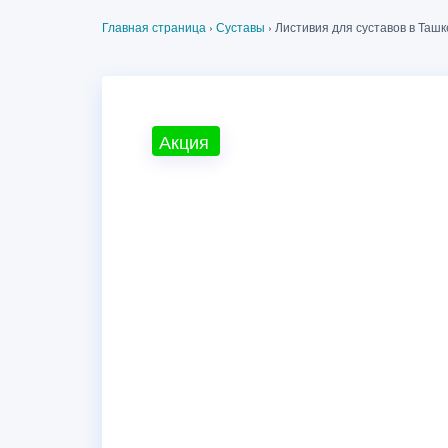
Главная страница
›
Суставы
›
Листивия для суставов в Таш
Акция