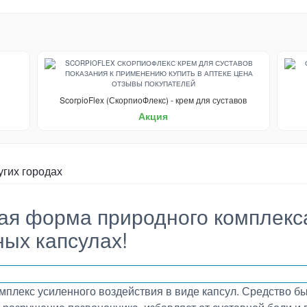
ScorpioFlex (СкорпиоФлекс) - крем для суставов
Акция
угих городах
я форма природного комплекс
ных капсулах!
мплекс усиленного воздействия в виде капсул. Средство б