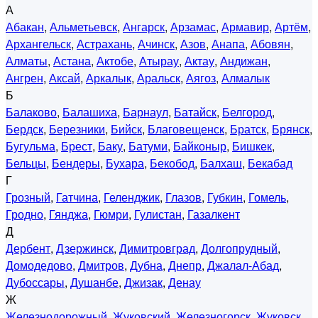
А
Абакан
,
Альметьевск
,
Ангарск
,
Арзамас
,
Армавир
,
Артём
,
Архангельск
,
Астрахань
,
Ачинск
,
Азов
,
Анапа
,
Абовян
,
Алматы
,
Астана
,
Актобе
,
Атырау
,
Актау
,
Андижан
,
Ангрен
,
Аксай
,
Аркалык
,
Аральск
,
Аягоз
,
Алмалык
Б
Балаково
,
Балашиха
,
Барнаул
,
Батайск
,
Белгород
,
Бердск
,
Березники
,
Бийск
,
Благовещенск
,
Братск
,
Брянск
,
Бугульма
,
Брест
,
Баку
,
Батуми
,
Байконыр
,
Бишкек
,
Бельцы
,
Бендеры
,
Бухара
,
Бекобод
,
Балхаш
,
Бекабад
Г
Грозный
,
Гатчина
,
Геленджик
,
Глазов
,
Губкин
,
Гомель
,
Гродно
,
Гянджа
,
Гюмри
,
Гулистан
,
Газалкент
Д
Дербент
,
Дзержинск
,
Димитровград
,
Долгопрудный
,
Домодедово
,
Дмитров
,
Дубна
,
Днепр
,
Джалал-Абад
,
Дубоссары
,
Душанбе
,
Джизак
,
Денау
Ж
Железнодорожный
,
Жуковский
,
Железногорск
,
Жуковск
,