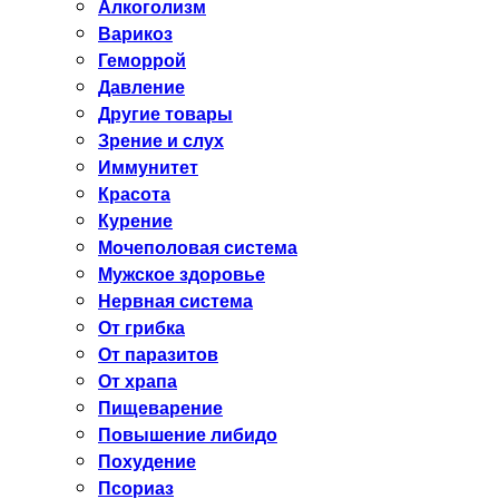
Алкоголизм
Варикоз
Геморрой
Давление
Другие товары
Зрение и слух
Иммунитет
Красота
Курение
Мочеполовая система
Мужское здоровье
Нервная система
От грибка
От паразитов
От храпа
Пищеварение
Повышение либидо
Похудение
Псориаз