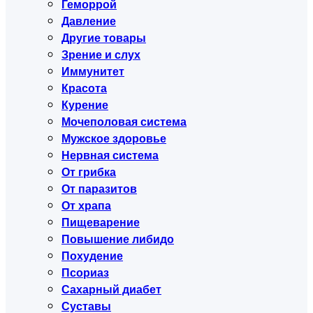
Геморрой
Давление
Другие товары
Зрение и слух
Иммунитет
Красота
Курение
Мочеполовая система
Мужское здоровье
Нервная система
От грибка
От паразитов
От храпа
Пищеварение
Повышение либидо
Похудение
Псориаз
Сахарный диабет
Суставы