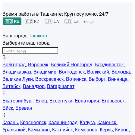
Время работы в Ташкенте:
Круглосуточно, 24/7
🇷🇺 RU
🇰🇿 KZ
🇺🇦 UA
🇺🇿 UZ
▾ ещё
Ваш город:
Ташкент
Выберите ваш город
В
Волгоград
,
Воронеж
,
Великий Новгород
,
Владивосток
,
Владикавказ
,
Владимир
,
Волгодонск
,
Волжский
,
Вологда
,
Великие Луки
,
Воскресенск
,
Воткинск
,
Выборг
,
Винница
,
Витебск
,
Ванадзор
,
Вагаршапат
Е
Екатеринбург
,
Елец
,
Ессентуки
,
Евпатория
,
Егорьевск
,
Ейск
,
Ереван
К
Казань
,
Красноярск
,
Калининград
,
Калуга
,
Каменск-
Уральский
,
Камышин
,
Каспийск
,
Кемерово
,
Керчь
,
Киров
,