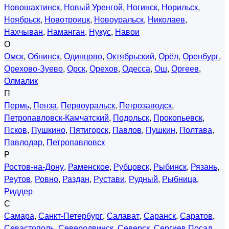
Новошахтинск
,
Новый Уренгой
,
Ногинск
,
Норильск
,
Ноябрьск
,
Новотроицк
,
Новоуральск
,
Николаев
,
Нахчыван
,
Наманган
,
Нукус
,
Навои
О
Омск
,
Обнинск
,
Одинцово
,
Октябрьский
,
Орёл
,
Оренбург
,
Орехово-Зуево
,
Орск
,
Орехов
,
Одесса
,
Ош
,
Оргеев
,
Олмалик
П
Пермь
,
Пенза
,
Первоуральск
,
Петрозаводск
,
Петропавловск-Камчатский
,
Подольск
,
Прокопьевск
,
Псков
,
Пушкино
,
Пятигорск
,
Павлов
,
Пушкин
,
Полтава
,
Павлодар
,
Петропавловск
Р
Ростов-на-Дону
,
Раменское
,
Рубцовск
,
Рыбинск
,
Рязань
,
Реутов
,
Ровно
,
Раздан
,
Рустави
,
Рудный
,
Рыбница
,
Риддер
С
Самара
,
Санкт-Петербург
,
Салават
,
Саранск
,
Саратов
,
Севастополь
,
Северодвинск
,
Северск
,
Сергиев Посад
,