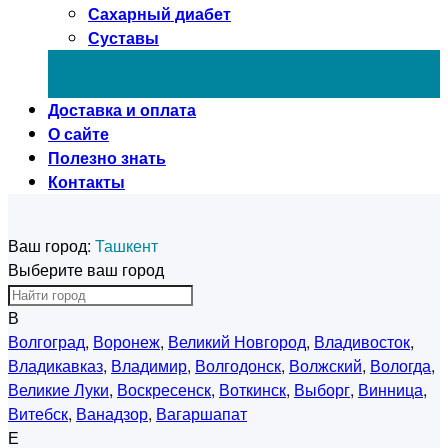
Сахарный диабет
Суставы
Доставка и оплата
О сайте
Полезно знать
Контакты
Ваш город:
Ташкент
Выберите ваш город
В
Волгоград
,
Воронеж
,
Великий Новгород
,
Владивосток
,
Владикавказ
,
Владимир
,
Волгодонск
,
Волжский
,
Вологда
,
Великие Луки
,
Воскресенск
,
Воткинск
,
Выборг
,
Винница
,
Витебск
,
Ванадзор
,
Вагаршапат
Е