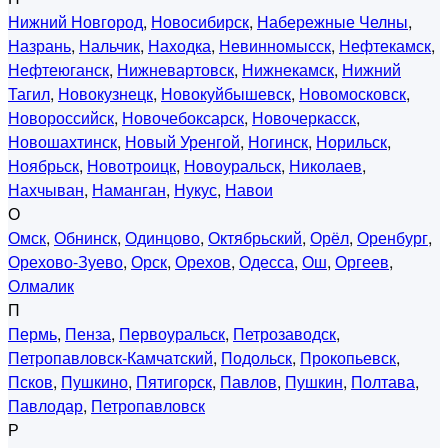
Нижний Новгород
,
Новосибирск
,
Набережные Челны
,
Назрань
,
Нальчик
,
Находка
,
Невинномысск
,
Нефтекамск
,
Нефтеюганск
,
Нижневартовск
,
Нижнекамск
,
Нижний
Тагил
,
Новокузнецк
,
Новокуйбышевск
,
Новомосковск
,
Новороссийск
,
Новочебоксарск
,
Новочеркасск
,
Новошахтинск
,
Новый Уренгой
,
Ногинск
,
Норильск
,
Ноябрьск
,
Новотроицк
,
Новоуральск
,
Николаев
,
Нахчыван
,
Наманган
,
Нукус
,
Навои
О
Омск
,
Обнинск
,
Одинцово
,
Октябрьский
,
Орёл
,
Оренбург
,
Орехово-Зуево
,
Орск
,
Орехов
,
Одесса
,
Ош
,
Оргеев
,
Олмалик
П
Пермь
,
Пенза
,
Первоуральск
,
Петрозаводск
,
Петропавловск-Камчатский
,
Подольск
,
Прокопьевск
,
Псков
,
Пушкино
,
Пятигорск
,
Павлов
,
Пушкин
,
Полтава
,
Павлодар
,
Петропавловск
Р