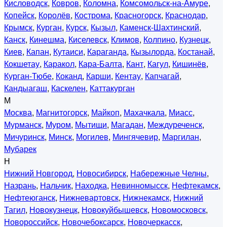
Кисловодск
,
Ковров
,
Коломна
,
Комсомольск-на-Амуре
,
Копейск
,
Королёв
,
Кострома
,
Красногорск
,
Краснодар
,
Крымск
,
Курган
,
Курск
,
Кызыл
,
Каменск-Шахтинский
,
Канск
,
Кинешма
,
Киселевск
,
Климов
,
Колпино
,
Кузнецк
,
Киев
,
Капан
,
Кутаиси
,
Караганда
,
Кызылорда
,
Костанай
,
Кокшетау
,
Каракол
,
Кара-Балта
,
Кант
,
Кагул
,
Кишинёв
,
Курган-Тюбе
,
Коканд
,
Карши
,
Кентау
,
Капчагай
,
Кандыагаш
,
Каскелен
,
Каттакурган
М
Москва
,
Магнитогорск
,
Майкоп
,
Махачкала
,
Миасс
,
Мурманск
,
Муром
,
Мытищи
,
Магадан
,
Междуреченск
,
Мичуринск
,
Минск
,
Могилев
,
Мингячевир
,
Маргилан
,
Мубарек
Н
Нижний Новгород
,
Новосибирск
,
Набережные Челны
,
Назрань
,
Нальчик
,
Находка
,
Невинномысск
,
Нефтекамск
,
Нефтеюганск
,
Нижневартовск
,
Нижнекамск
,
Нижний
Тагил
,
Новокузнецк
,
Новокуйбышевск
,
Новомосковск
,
Новороссийск
,
Новочебоксарск
,
Новочеркасск
,