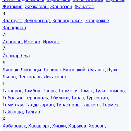
Житомир
,
Жезказган
,
Жанаозен
,
Жанатас
З
Златоуст
,
Зеленоград
,
Зеленодольск
,
Запорожье
,
Зарафшан
И
Иваново
,
Ижевск
,
Иркутск
Й
Йошкар-Ола
Л
Липецк
,
Люберцы
,
Ленинск-Кузнецкий
,
Луганск
,
Луцк
,
Львов
,
Ленкорань
,
Лисаковск
Т
Таганрог
,
Тамбов
,
Тверь
,
Тольятти
,
Томск
,
Тула
,
Тюмень
,
Тобольск
,
Тернополь
,
Тбилиси
,
Тараз
,
Туркестан
,
Темиртау
,
Талдыкорган
,
Тирасполь
,
Ташкент
,
Термез
,
Тайынша
,
Талгар
Х
Хабаровск
,
Хасавюрт
,
Химки
,
Харьков
,
Херсон
,