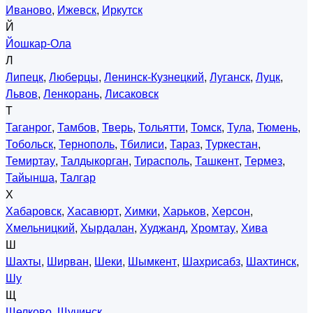
Иваново
,
Ижевск
,
Иркутск
Й
Йошкар-Ола
Л
Липецк
,
Люберцы
,
Ленинск-Кузнецкий
,
Луганск
,
Луцк
,
Львов
,
Ленкорань
,
Лисаковск
Т
Таганрог
,
Тамбов
,
Тверь
,
Тольятти
,
Томск
,
Тула
,
Тюмень
,
Тобольск
,
Тернополь
,
Тбилиси
,
Тараз
,
Туркестан
,
Темиртау
,
Талдыкорган
,
Тирасполь
,
Ташкент
,
Термез
,
Тайынша
,
Талгар
Х
Хабаровск
,
Хасавюрт
,
Химки
,
Харьков
,
Херсон
,
Хмельницкий
,
Хырдалан
,
Худжанд
,
Хромтау
,
Хива
Ш
Шахты
,
Ширван
,
Шеки
,
Шымкент
,
Шахрисабз
,
Шахтинск
,
Шу
Щ
Щелково
,
Щучинск