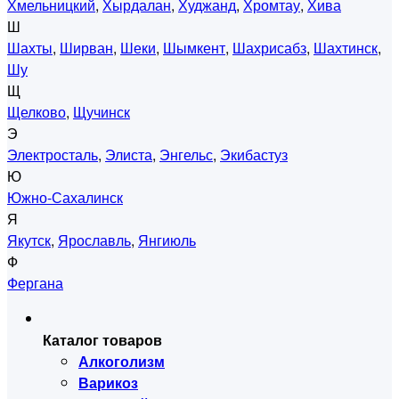
Хмельницкий
,
Хырдалан
,
Худжанд
,
Хромтау
,
Хива
Ш
Шахты
,
Ширван
,
Шеки
,
Шымкент
,
Шахрисабз
,
Шахтинск
,
Шу
Щ
Щелково
,
Щучинск
Э
Электросталь
,
Элиста
,
Энгельс
,
Экибастуз
Ю
Южно-Сахалинск
Я
Якутск
,
Ярославль
,
Янгиюль
Ф
Фергана
Каталог товаров
Алкоголизм
Варикоз