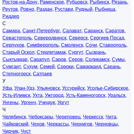
Ростов-на-Дону
,
Раменское
,
Рубцовск
,
Рыбинск
,
Рязань
,
Реутов
,
Ровно
,
Раздан
,
Рустави
,
Рудный
,
Рыбница
,
Риддер
С
Самара
,
Санкт-Петербург
,
Салават
,
Саранск
,
Саратов
,
Севастополь
,
Северодвинск
,
Северск
,
Сергиев Посад
,
Серпухов
,
Симферополь
,
Смоленск
,
Сочи
,
Ставрополь
,
Старый Оскол
,
Стерлитамак
,
Сургут
,
Сызрань
,
Сыктывкар
,
Сарапул
,
Саров
,
Серов
,
Соликамск
,
Сумы
,
Сумгаит
,
Сухум
,
Семей
,
Сороки
,
Самарканд
,
Сарань
,
Степногорск
,
Сатпаев
У
Уфа
,
Улан-Удэ
,
Ульяновск
,
Уссурийск
,
Усолье-Сибирское
,
Усть-Илимск
,
Ухта
,
Ужгород
,
Усть-Каменогорск
,
Уральск
,
Унгены
,
Ургенч
,
Учкудук
,
Ургут
Ч
Челябинск
,
Чебоксары
,
Череповец
,
Черкесск
,
Чита
,
Чайковский
,
Чехов
,
Черкассы
,
Чернигов
,
Черновцы
,
Чирчик
,
Чуст