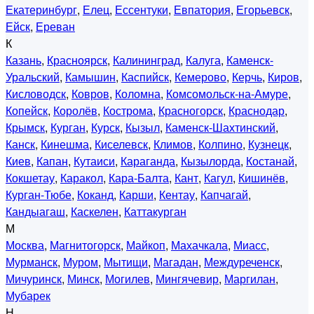
Екатеринбург
,
Елец
,
Ессентуки
,
Евпатория
,
Егорьевск
,
Ейск
,
Ереван
К
Казань
,
Красноярск
,
Калининград
,
Калуга
,
Каменск-
Уральский
,
Камышин
,
Каспийск
,
Кемерово
,
Керчь
,
Киров
,
Кисловодск
,
Ковров
,
Коломна
,
Комсомольск-на-Амуре
,
Копейск
,
Королёв
,
Кострома
,
Красногорск
,
Краснодар
,
Крымск
,
Курган
,
Курск
,
Кызыл
,
Каменск-Шахтинский
,
Канск
,
Кинешма
,
Киселевск
,
Климов
,
Колпино
,
Кузнецк
,
Киев
,
Капан
,
Кутаиси
,
Караганда
,
Кызылорда
,
Костанай
,
Кокшетау
,
Каракол
,
Кара-Балта
,
Кант
,
Кагул
,
Кишинёв
,
Курган-Тюбе
,
Коканд
,
Карши
,
Кентау
,
Капчагай
,
Кандыагаш
,
Каскелен
,
Каттакурган
М
Москва
,
Магнитогорск
,
Майкоп
,
Махачкала
,
Миасс
,
Мурманск
,
Муром
,
Мытищи
,
Магадан
,
Междуреченск
,
Мичуринск
,
Минск
,
Могилев
,
Мингячевир
,
Маргилан
,
Мубарек
Н