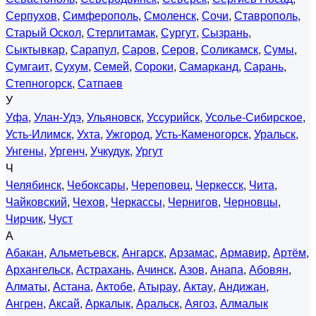
Серпухов
,
Симферополь
,
Смоленск
,
Сочи
,
Ставрополь
,
Старый Оскол
,
Стерлитамак
,
Сургут
,
Сызрань
,
Сыктывкар
,
Сарапул
,
Саров
,
Серов
,
Соликамск
,
Сумы
,
Сумгаит
,
Сухум
,
Семей
,
Сороки
,
Самарканд
,
Сарань
,
Степногорск
,
Сатпаев
У
Уфа
,
Улан-Удэ
,
Ульяновск
,
Уссурийск
,
Усолье-Сибирское
,
Усть-Илимск
,
Ухта
,
Ужгород
,
Усть-Каменогорск
,
Уральск
,
Унгены
,
Ургенч
,
Учкудук
,
Ургут
Ч
Челябинск
,
Чебоксары
,
Череповец
,
Черкесск
,
Чита
,
Чайковский
,
Чехов
,
Черкассы
,
Чернигов
,
Черновцы
,
Чирчик
,
Чуст
А
Абакан
,
Альметьевск
,
Ангарск
,
Арзамас
,
Армавир
,
Артём
,
Архангельск
,
Астрахань
,
Ачинск
,
Азов
,
Анапа
,
Абовян
,
Алматы
,
Астана
,
Актобе
,
Атырау
,
Актау
,
Андижан
,
Ангрен
,
Аксай
,
Аркалык
,
Аральск
,
Аягоз
,
Алмалык