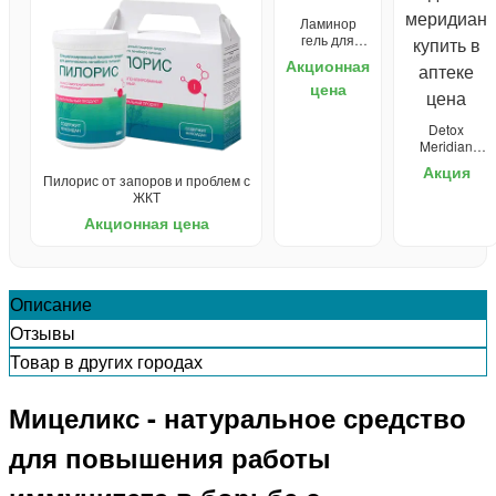
Ламинор
гель для
очищения
Акционная
лимфы
цена
Detox
Meridian
(Детокс
Акция
Меридиан)
Пилорис от запоров и проблем с
для
ЖКТ
очищения
Акционная цена
организма
Описание
Отзывы
Товар в других городах
Мицеликс - натуральное средство
для повышения работы