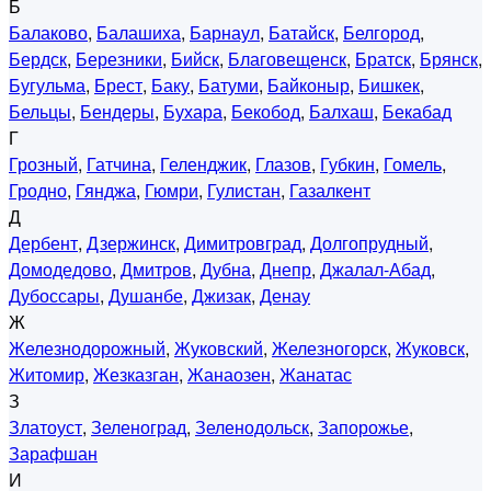
Б
Балаково
,
Балашиха
,
Барнаул
,
Батайск
,
Белгород
,
Бердск
,
Березники
,
Бийск
,
Благовещенск
,
Братск
,
Брянск
,
Бугульма
,
Брест
,
Баку
,
Батуми
,
Байконыр
,
Бишкек
,
Бельцы
,
Бендеры
,
Бухара
,
Бекобод
,
Балхаш
,
Бекабад
Г
Грозный
,
Гатчина
,
Геленджик
,
Глазов
,
Губкин
,
Гомель
,
Гродно
,
Гянджа
,
Гюмри
,
Гулистан
,
Газалкент
Д
Дербент
,
Дзержинск
,
Димитровград
,
Долгопрудный
,
Домодедово
,
Дмитров
,
Дубна
,
Днепр
,
Джалал-Абад
,
Дубоссары
,
Душанбе
,
Джизак
,
Денау
Ж
Железнодорожный
,
Жуковский
,
Железногорск
,
Жуковск
,
Житомир
,
Жезказган
,
Жанаозен
,
Жанатас
З
Златоуст
,
Зеленоград
,
Зеленодольск
,
Запорожье
,
Зарафшан
И