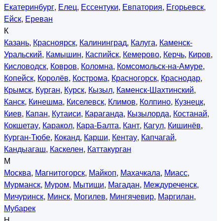
Екатеринбург
,
Елец
,
Ессентуки
,
Евпатория
,
Егорьевск
,
Ейск
,
Ереван
К
Казань
,
Красноярск
,
Калининград
,
Калуга
,
Каменск-
Уральский
,
Камышин
,
Каспийск
,
Кемерово
,
Керчь
,
Киров
,
Кисловодск
,
Ковров
,
Коломна
,
Комсомольск-на-Амуре
,
Копейск
,
Королёв
,
Кострома
,
Красногорск
,
Краснодар
,
Крымск
,
Курган
,
Курск
,
Кызыл
,
Каменск-Шахтинский
,
Канск
,
Кинешма
,
Киселевск
,
Климов
,
Колпино
,
Кузнецк
,
Киев
,
Капан
,
Кутаиси
,
Караганда
,
Кызылорда
,
Костанай
,
Кокшетау
,
Каракол
,
Кара-Балта
,
Кант
,
Кагул
,
Кишинёв
,
Курган-Тюбе
,
Коканд
,
Карши
,
Кентау
,
Капчагай
,
Кандыагаш
,
Каскелен
,
Каттакурган
М
Москва
,
Магнитогорск
,
Майкоп
,
Махачкала
,
Миасс
,
Мурманск
,
Муром
,
Мытищи
,
Магадан
,
Междуреченск
,
Мичуринск
,
Минск
,
Могилев
,
Мингячевир
,
Маргилан
,
Мубарек
Н