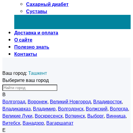
Сахарный диабет
Суставы
Доставка и оплата
О сайте
Полезно знать
Контакты
Ваш город:
Ташкент
Выберите ваш город
В
Волгоград
,
Воронеж
,
Великий Новгород
,
Владивосток
,
Владикавказ
,
Владимир
,
Волгодонск
,
Волжский
,
Вологда
,
Великие Луки
,
Воскресенск
,
Воткинск
,
Выборг
,
Винница
,
Витебск
,
Ванадзор
,
Вагаршапат
Е