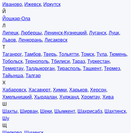
Иваново
,
Ижевск
,
Иркутск
Й
Йошкар-Ола
Л
Липецк
,
Люберцы
,
Ленинск-Кузнецкий
,
Луганск
,
Луцк
,
Львов
,
Ленкорань
,
Лисаковск
Т
Таганрог
,
Тамбов
,
Тверь
,
Тольятти
,
Томск
,
Тула
,
Тюмень
,
Тобольск
,
Тернополь
,
Тбилиси
,
Тараз
,
Туркестан
,
Темиртау
,
Талдыкорган
,
Тирасполь
,
Ташкент
,
Термез
,
Тайынша
,
Талгар
Х
Хабаровск
,
Хасавюрт
,
Химки
,
Харьков
,
Херсон
,
Хмельницкий
,
Хырдалан
,
Худжанд
,
Хромтау
,
Хива
Ш
Шахты
,
Ширван
,
Шеки
,
Шымкент
,
Шахрисабз
,
Шахтинск
,
Шу
Щ
Щелково
,
Щучинск