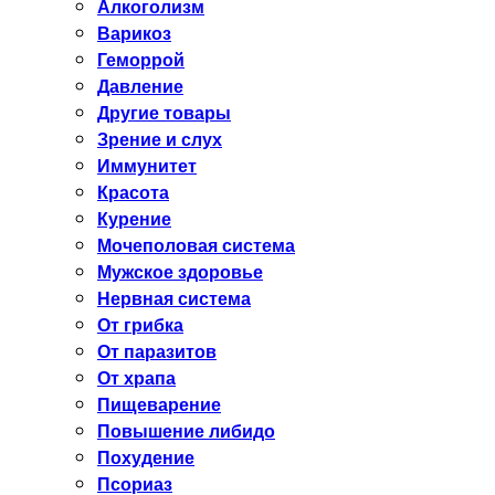
Алкоголизм
Варикоз
Геморрой
Давление
Другие товары
Зрение и слух
Иммунитет
Красота
Курение
Мочеполовая система
Мужское здоровье
Нервная система
От грибка
От паразитов
От храпа
Пищеварение
Повышение либидо
Похудение
Псориаз