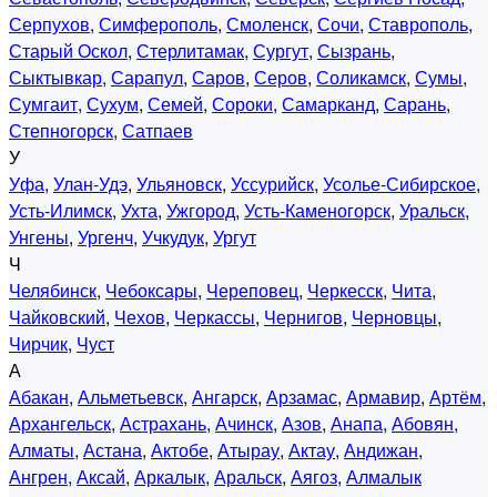
Серпухов
,
Симферополь
,
Смоленск
,
Сочи
,
Ставрополь
,
Старый Оскол
,
Стерлитамак
,
Сургут
,
Сызрань
,
Сыктывкар
,
Сарапул
,
Саров
,
Серов
,
Соликамск
,
Сумы
,
Сумгаит
,
Сухум
,
Семей
,
Сороки
,
Самарканд
,
Сарань
,
Степногорск
,
Сатпаев
У
Уфа
,
Улан-Удэ
,
Ульяновск
,
Уссурийск
,
Усолье-Сибирское
,
Усть-Илимск
,
Ухта
,
Ужгород
,
Усть-Каменогорск
,
Уральск
,
Унгены
,
Ургенч
,
Учкудук
,
Ургут
Ч
Челябинск
,
Чебоксары
,
Череповец
,
Черкесск
,
Чита
,
Чайковский
,
Чехов
,
Черкассы
,
Чернигов
,
Черновцы
,
Чирчик
,
Чуст
А
Абакан
,
Альметьевск
,
Ангарск
,
Арзамас
,
Армавир
,
Артём
,
Архангельск
,
Астрахань
,
Ачинск
,
Азов
,
Анапа
,
Абовян
,
Алматы
,
Астана
,
Актобе
,
Атырау
,
Актау
,
Андижан
,
Ангрен
,
Аксай
,
Аркалык
,
Аральск
,
Аягоз
,
Алмалык