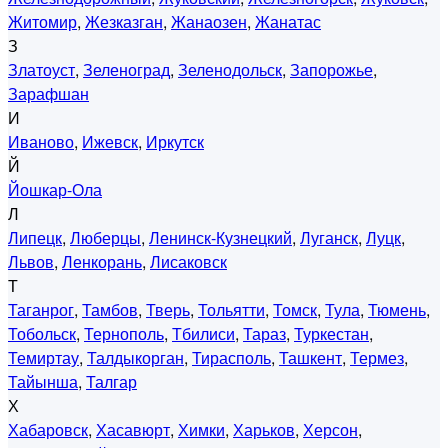
Житомир
,
Жезказган
,
Жанаозен
,
Жанатас
З
Златоуст
,
Зеленоград
,
Зеленодольск
,
Запорожье
,
Зарафшан
И
Иваново
,
Ижевск
,
Иркутск
Й
Йошкар-Ола
Л
Липецк
,
Люберцы
,
Ленинск-Кузнецкий
,
Луганск
,
Луцк
,
Львов
,
Ленкорань
,
Лисаковск
Т
Таганрог
,
Тамбов
,
Тверь
,
Тольятти
,
Томск
,
Тула
,
Тюмень
,
Тобольск
,
Тернополь
,
Тбилиси
,
Тараз
,
Туркестан
,
Темиртау
,
Талдыкорган
,
Тирасполь
,
Ташкент
,
Термез
,
Тайынша
,
Талгар
Х
Хабаровск
,
Хасавюрт
,
Химки
,
Харьков
,
Херсон
,