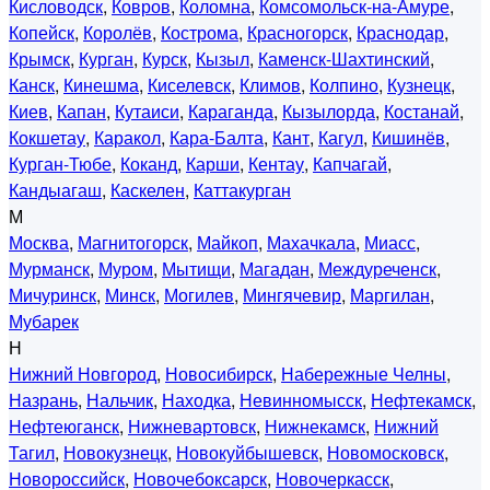
Кисловодск
,
Ковров
,
Коломна
,
Комсомольск-на-Амуре
,
Копейск
,
Королёв
,
Кострома
,
Красногорск
,
Краснодар
,
Крымск
,
Курган
,
Курск
,
Кызыл
,
Каменск-Шахтинский
,
Канск
,
Кинешма
,
Киселевск
,
Климов
,
Колпино
,
Кузнецк
,
Киев
,
Капан
,
Кутаиси
,
Караганда
,
Кызылорда
,
Костанай
,
Кокшетау
,
Каракол
,
Кара-Балта
,
Кант
,
Кагул
,
Кишинёв
,
Курган-Тюбе
,
Коканд
,
Карши
,
Кентау
,
Капчагай
,
Кандыагаш
,
Каскелен
,
Каттакурган
М
Москва
,
Магнитогорск
,
Майкоп
,
Махачкала
,
Миасс
,
Мурманск
,
Муром
,
Мытищи
,
Магадан
,
Междуреченск
,
Мичуринск
,
Минск
,
Могилев
,
Мингячевир
,
Маргилан
,
Мубарек
Н
Нижний Новгород
,
Новосибирск
,
Набережные Челны
,
Назрань
,
Нальчик
,
Находка
,
Невинномысск
,
Нефтекамск
,
Нефтеюганск
,
Нижневартовск
,
Нижнекамск
,
Нижний
Тагил
,
Новокузнецк
,
Новокуйбышевск
,
Новомосковск
,
Новороссийск
,
Новочебоксарск
,
Новочеркасск
,