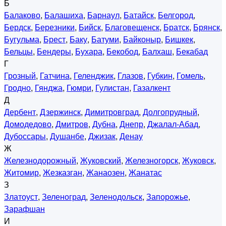
Б
Балаково
,
Балашиха
,
Барнаул
,
Батайск
,
Белгород
,
Бердск
,
Березники
,
Бийск
,
Благовещенск
,
Братск
,
Брянск
,
Бугульма
,
Брест
,
Баку
,
Батуми
,
Байконыр
,
Бишкек
,
Бельцы
,
Бендеры
,
Бухара
,
Бекобод
,
Балхаш
,
Бекабад
Г
Грозный
,
Гатчина
,
Геленджик
,
Глазов
,
Губкин
,
Гомель
,
Гродно
,
Гянджа
,
Гюмри
,
Гулистан
,
Газалкент
Д
Дербент
,
Дзержинск
,
Димитровград
,
Долгопрудный
,
Домодедово
,
Дмитров
,
Дубна
,
Днепр
,
Джалал-Абад
,
Дубоссары
,
Душанбе
,
Джизак
,
Денау
Ж
Железнодорожный
,
Жуковский
,
Железногорск
,
Жуковск
,
Житомир
,
Жезказган
,
Жанаозен
,
Жанатас
З
Златоуст
,
Зеленоград
,
Зеленодольск
,
Запорожье
,
Зарафшан
И