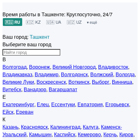
Время работы в Ташкенте:
Круглосуточно, 24/7
🇷🇺 RU
🇰🇿 KZ
🇺🇦 UA
🇺🇿 UZ
▾ ещё
Ваш город:
Ташкент
Выберите ваш город
В
Волгоград
,
Воронеж
,
Великий Новгород
,
Владивосток
,
Владикавказ
,
Владимир
,
Волгодонск
,
Волжский
,
Вологда
,
Великие Луки
,
Воскресенск
,
Воткинск
,
Выборг
,
Винница
,
Витебск
,
Ванадзор
,
Вагаршапат
Е
Екатеринбург
,
Елец
,
Ессентуки
,
Евпатория
,
Егорьевск
,
Ейск
,
Ереван
К
Казань
,
Красноярск
,
Калининград
,
Калуга
,
Каменск-
Уральский
,
Камышин
,
Каспийск
,
Кемерово
,
Керчь
,
Киров
,