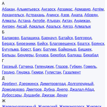
А
Абакан
,
Альметьевск
,
Ангарск
,
Арзамас
,
Армавир
,
Артём
,
Архангельск
,
Астрахань
,
Ачинск
,
Азов
,
Анапа
,
Абовян
,
Алматы
,
Астана
,
Актобе
,
Атырау
,
Актау
,
Андижан
,
Ангрен
,
Аксай
,
Аркалык
,
Аральск
,
Аягоз
,
Алмалык
Б
Балаково
,
Балашиха
,
Барнаул
,
Батайск
,
Белгород
,
Бердск
,
Березники
,
Бийск
,
Благовещенск
,
Братск
,
Брянск
,
Бугульма
,
Брест
,
Баку
,
Батуми
,
Байконыр
,
Бишкек
,
Бельцы
,
Бендеры
,
Бухара
,
Бекобод
,
Балхаш
,
Бекабад
Г
Грозный
,
Гатчина
,
Геленджик
,
Глазов
,
Губкин
,
Гомель
,
Гродно
,
Гянджа
,
Гюмри
,
Гулистан
,
Газалкент
Д
Дербент
,
Дзержинск
,
Димитровград
,
Долгопрудный
,
Домодедово
,
Дмитров
,
Дубна
,
Днепр
,
Джалал-Абад
,
Дубоссары
,
Душанбе
,
Джизак
,
Денау
Ж
Железнодорожный
,
Жуковский
,
Железногорск
,
Жуковск
,