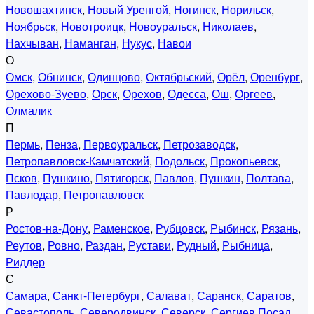
Новошахтинск
,
Новый Уренгой
,
Ногинск
,
Норильск
,
Ноябрьск
,
Новотроицк
,
Новоуральск
,
Николаев
,
Нахчыван
,
Наманган
,
Нукус
,
Навои
О
Омск
,
Обнинск
,
Одинцово
,
Октябрьский
,
Орёл
,
Оренбург
,
Орехово-Зуево
,
Орск
,
Орехов
,
Одесса
,
Ош
,
Оргеев
,
Олмалик
П
Пермь
,
Пенза
,
Первоуральск
,
Петрозаводск
,
Петропавловск-Камчатский
,
Подольск
,
Прокопьевск
,
Псков
,
Пушкино
,
Пятигорск
,
Павлов
,
Пушкин
,
Полтава
,
Павлодар
,
Петропавловск
Р
Ростов-на-Дону
,
Раменское
,
Рубцовск
,
Рыбинск
,
Рязань
,
Реутов
,
Ровно
,
Раздан
,
Рустави
,
Рудный
,
Рыбница
,
Риддер
С
Самара
,
Санкт-Петербург
,
Салават
,
Саранск
,
Саратов
,
Севастополь
,
Северодвинск
,
Северск
,
Сергиев Посад
,