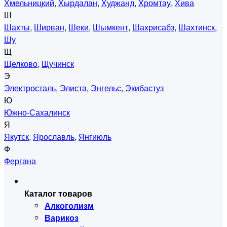
Хмельницкий
,
Хырдалан
,
Худжанд
,
Хромтау
,
Хива
Ш
Шахты
,
Ширван
,
Шеки
,
Шымкент
,
Шахрисабз
,
Шахтинск
,
Шу
Щ
Щелково
,
Щучинск
Э
Электросталь
,
Элиста
,
Энгельс
,
Экибастуз
Ю
Южно-Сахалинск
Я
Якутск
,
Ярославль
,
Янгиюль
Ф
Фергана
Каталог товаров
Алкоголизм
Варикоз