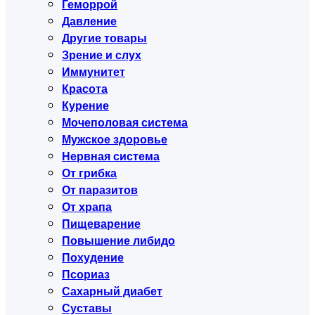
Геморрой
Давление
Другие товары
Зрение и слух
Иммунитет
Красота
Курение
Мочеполовая система
Мужское здоровье
Нервная система
От грибка
От паразитов
От храпа
Пищеварение
Повышение либидо
Похудение
Псориаз
Сахарный диабет
Суставы