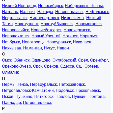
Нижний Новгород
,
Новосибирск
,
Набережные Челны
,
Назрань
,
Нальчик
,
Находка
,
Невинномысск
,
Нефтекамск
,
Нефтеюганск
,
Нижневартовск
,
Нижнекамск
,
Нижний
Тагил
,
Новокузнецк
,
Новокуйбышевск
,
Новомосковск
,
Новороссийск
,
Новочебоксарск
,
Новочеркасск
,
Новошахтинск
,
Новый Уренгой
,
Ногинск
,
Норильск
,
Ноябрьск
,
Новотроицк
,
Новоуральск
,
Николаев
,
Нахчыван
,
Наманган
,
Нукус
,
Навои
О
Омск
,
Обнинск
,
Одинцово
,
Октябрьский
,
Орёл
,
Оренбург
,
Орехово-Зуево
,
Орск
,
Орехов
,
Одесса
,
Ош
,
Оргеев
,
Олмалик
П
Пермь
,
Пенза
,
Первоуральск
,
Петрозаводск
,
Петропавловск-Камчатский
,
Подольск
,
Прокопьевск
,
Псков
,
Пушкино
,
Пятигорск
,
Павлов
,
Пушкин
,
Полтава
,
Павлодар
,
Петропавловск
Р