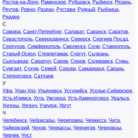
Ростов-на-Дону
,
Раменское
,
Рубцовск
,
Рыбинск
,
Рязань
,
Реутов
,
Ровно
,
Раздан
,
Рустави
,
Рудный
,
Рыбница
,
Риддер
С
Самара
,
Санкт-Петербург
,
Салават
,
Саранск
,
Саратов
,
Севастополь
,
Северодвинск
,
Северск
,
Сергиев Посад
,
Серпухов
,
Симферополь
,
Смоленск
,
Сочи
,
Ставрополь
,
Старый Оскол
,
Стерлитамак
,
Сургут
,
Сызрань
,
Сыктывкар
,
Сарапул
,
Саров
,
Серов
,
Соликамск
,
Сумы
,
Сумгаит
,
Сухум
,
Семей
,
Сороки
,
Самарканд
,
Сарань
,
Степногорск
,
Сатпаев
У
Уфа
,
Улан-Удэ
,
Ульяновск
,
Уссурийск
,
Усолье-Сибирское
,
Усть-Илимск
,
Ухта
,
Ужгород
,
Усть-Каменогорск
,
Уральск
,
Унгены
,
Ургенч
,
Учкудук
,
Ургут
Ч
Челябинск
,
Чебоксары
,
Череповец
,
Черкесск
,
Чита
,
Чайковский
,
Чехов
,
Черкассы
,
Чернигов
,
Черновцы
,
Чирчик
,
Чуст