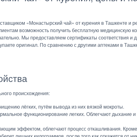
тавщиком «Монастырский чай» от курения в Ташкенте и ре
 клиентам возможность получить бесплатную медицинскую 
язательно. Мы предоставляем сертификаты соответствия и 
упаете оригинал. По сравнению с другими аптеками в Ташк
ойства
льного происхождения:
чищению лёгких, путём вывода из них вязкой мокроты.
рмальное функционирование легких. Облегчают дыхание и 
ающим эффектом, облегчают процесс откашливания. Кроме 
аберет лишних килограммов, после того как откажется от н