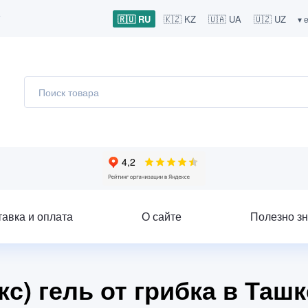
7
🇷🇺 RU
🇰🇿 KZ
🇺🇦 UA
🇺🇿 UZ
▾ 
тавка и оплата
О сайте
Полезно зн
с) гель от грибка в Таш