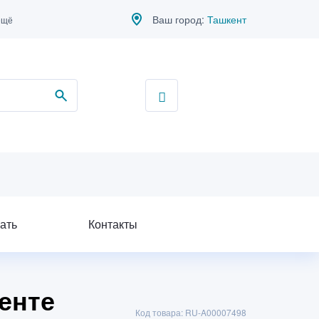
Ваш город:
Ташкент
ещё
ать
Контакты
кенте
Код товара: RU-A00007498