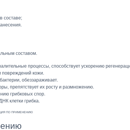
в составе;
нанесения.
альным составом.
спалительные процессы, способствует ускорению регенерац
и повреждений кожи.
бактерии, обеззараживает.
оры, препятствует их росту и размножению.
нию грибковых спор.
НК клетки грибка.
нению