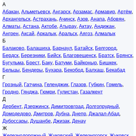
А
Абакан
,
Альметьевск
,
Ангарск
,
Арзамас
,
Армавир
,
Артём
,
Архангельск
,
Астрахань
,
Ачинск
,
Азов
,
Анапа
,
Абовян
,
Алматы
,
Астана
,
Актобе
,
Атырау
,
Актау
,
Андижан
,
Ангрен
,
Аксай
,
Аркалык
,
Аральск
,
Аягоз
,
Алмалык
Б
Балаково
,
Балашиха
,
Барнаул
,
Батайск
,
Белгород
,
Бердск
,
Березники
,
Бийск
,
Благовещенск
,
Братск
,
Брянск
,
Бугульма
,
Брест
,
Баку
,
Батуми
,
Байконыр
,
Бишкек
,
Бельцы
,
Бендеры
,
Бухара
,
Бекобод
,
Балхаш
,
Бекабад
Г
Грозный
,
Гатчина
,
Геленджик
,
Глазов
,
Губкин
,
Гомель
,
Гродно
,
Гянджа
,
Гюмри
,
Гулистан
,
Газалкент
Д
Дербент
,
Дзержинск
,
Димитровград
,
Долгопрудный
,
Домодедово
,
Дмитров
,
Дубна
,
Днепр
,
Джалал-Абад
,
Дубоссары
,
Душанбе
,
Джизак
,
Денау
Ж
Железнодорожный
,
Жуковский
,
Железногорск
,
Жуковск
,