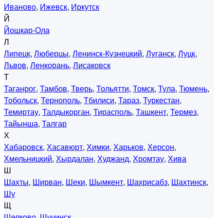
Иваново
,
Ижевск
,
Иркутск
Й
Йошкар-Ола
Л
Липецк
,
Люберцы
,
Ленинск-Кузнецкий
,
Луганск
,
Луцк
,
Львов
,
Ленкорань
,
Лисаковск
Т
Таганрог
,
Тамбов
,
Тверь
,
Тольятти
,
Томск
,
Тула
,
Тюмень
,
Тобольск
,
Тернополь
,
Тбилиси
,
Тараз
,
Туркестан
,
Темиртау
,
Талдыкорган
,
Тирасполь
,
Ташкент
,
Термез
,
Тайынша
,
Талгар
Х
Хабаровск
,
Хасавюрт
,
Химки
,
Харьков
,
Херсон
,
Хмельницкий
,
Хырдалан
,
Худжанд
,
Хромтау
,
Хива
Ш
Шахты
,
Ширван
,
Шеки
,
Шымкент
,
Шахрисабз
,
Шахтинск
,
Шу
Щ
Щелково
,
Щучинск