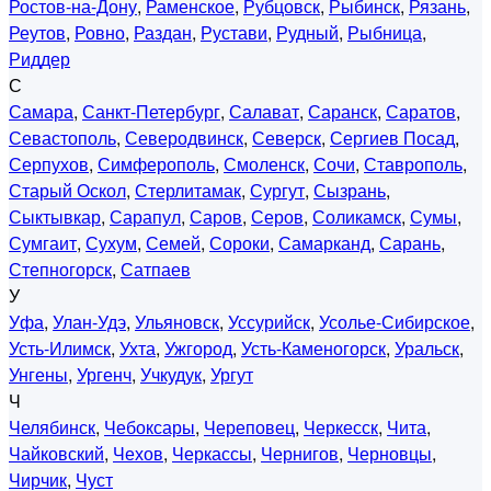
Ростов-на-Дону
,
Раменское
,
Рубцовск
,
Рыбинск
,
Рязань
,
Реутов
,
Ровно
,
Раздан
,
Рустави
,
Рудный
,
Рыбница
,
Риддер
С
Самара
,
Санкт-Петербург
,
Салават
,
Саранск
,
Саратов
,
Севастополь
,
Северодвинск
,
Северск
,
Сергиев Посад
,
Серпухов
,
Симферополь
,
Смоленск
,
Сочи
,
Ставрополь
,
Старый Оскол
,
Стерлитамак
,
Сургут
,
Сызрань
,
Сыктывкар
,
Сарапул
,
Саров
,
Серов
,
Соликамск
,
Сумы
,
Сумгаит
,
Сухум
,
Семей
,
Сороки
,
Самарканд
,
Сарань
,
Степногорск
,
Сатпаев
У
Уфа
,
Улан-Удэ
,
Ульяновск
,
Уссурийск
,
Усолье-Сибирское
,
Усть-Илимск
,
Ухта
,
Ужгород
,
Усть-Каменогорск
,
Уральск
,
Унгены
,
Ургенч
,
Учкудук
,
Ургут
Ч
Челябинск
,
Чебоксары
,
Череповец
,
Черкесск
,
Чита
,
Чайковский
,
Чехов
,
Черкассы
,
Чернигов
,
Черновцы
,
Чирчик
,
Чуст