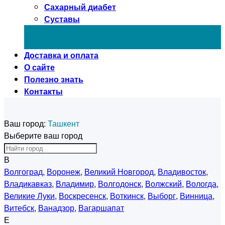
Сахарный диабет
Суставы
Доставка и оплата
О сайте
Полезно знать
Контакты
Ваш город:
Ташкент
Выберите ваш город
В
Волгоград
,
Воронеж
,
Великий Новгород
,
Владивосток
,
Владикавказ
,
Владимир
,
Волгодонск
,
Волжский
,
Вологда
,
Великие Луки
,
Воскресенск
,
Воткинск
,
Выборг
,
Винница
,
Витебск
,
Ванадзор
,
Вагаршапат
Е