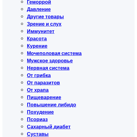
Геморрой
Давление
Другие товары
Зрение и слух
Иммунитет
Красота
Курение
Мочеполовая система
Мужское здоровье
Нервная система
От грибка
От паразитов
От храпа
Пищеварение
Повышение либидо
Похудение
Псориаз
Сахарный диабет
Суставы