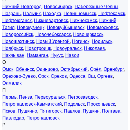
Нижний Новгород
,
Новосибирск
,
Набережные Челны
,
Назрань
,
Нальчик
,
Находка
,
Невинномысск
,
Нефтекамск
,
Нефтеюганск
,
Нижневартовск
,
Нижнекамск
,
Нижний
Тагил
,
Новокузнецк
,
Новокуйбышевск
,
Новомосковск
,
Новороссийск
,
Новочебоксарск
,
Новочеркасск
,
Новошахтинск
,
Новый Уренгой
,
Ногинск
,
Норильск
,
Ноябрьск
,
Новотроицк
,
Новоуральск
,
Николаев
,
Нахчыван
,
Наманган
,
Нукус
,
Навои
О
Омск
,
Обнинск
,
Одинцово
,
Октябрьский
,
Орёл
,
Оренбург
,
Орехово-Зуево
,
Орск
,
Орехов
,
Одесса
,
Ош
,
Оргеев
,
Олмалик
П
Пермь
,
Пенза
,
Первоуральск
,
Петрозаводск
,
Петропавловск-Камчатский
,
Подольск
,
Прокопьевск
,
Псков
,
Пушкино
,
Пятигорск
,
Павлов
,
Пушкин
,
Полтава
,
Павлодар
,
Петропавловск
Р