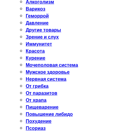
Алкоголизм
Варикоз
Геморрой
Давление
Другие товары
Зрение и слух
Иммунитет
Красота
Курение
Мочеполовая система
Мужское здоровье
Нервная система
От грибка
От паразитов
От храпа
Пищеварение
Повышение либидо
Похудение
Псориаз