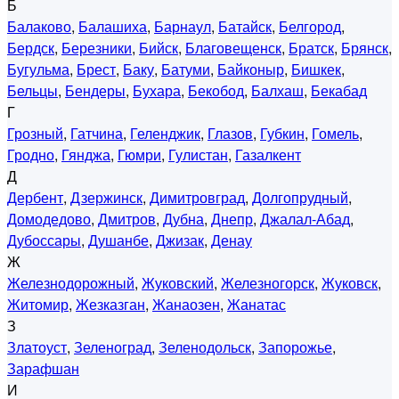
Б
Балаково
,
Балашиха
,
Барнаул
,
Батайск
,
Белгород
,
Бердск
,
Березники
,
Бийск
,
Благовещенск
,
Братск
,
Брянск
,
Бугульма
,
Брест
,
Баку
,
Батуми
,
Байконыр
,
Бишкек
,
Бельцы
,
Бендеры
,
Бухара
,
Бекобод
,
Балхаш
,
Бекабад
Г
Грозный
,
Гатчина
,
Геленджик
,
Глазов
,
Губкин
,
Гомель
,
Гродно
,
Гянджа
,
Гюмри
,
Гулистан
,
Газалкент
Д
Дербент
,
Дзержинск
,
Димитровград
,
Долгопрудный
,
Домодедово
,
Дмитров
,
Дубна
,
Днепр
,
Джалал-Абад
,
Дубоссары
,
Душанбе
,
Джизак
,
Денау
Ж
Железнодорожный
,
Жуковский
,
Железногорск
,
Жуковск
,
Житомир
,
Жезказган
,
Жанаозен
,
Жанатас
З
Златоуст
,
Зеленоград
,
Зеленодольск
,
Запорожье
,
Зарафшан
И