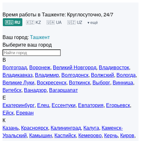
Время работы в Ташкенте:
Круглосуточно, 24/7
🇷🇺 RU
🇰🇿 KZ
🇺🇦 UA
🇺🇿 UZ
▾ ещё
Ваш город:
Ташкент
Выберите ваш город
В
Волгоград
,
Воронеж
,
Великий Новгород
,
Владивосток
,
Владикавказ
,
Владимир
,
Волгодонск
,
Волжский
,
Вологда
,
Великие Луки
,
Воскресенск
,
Воткинск
,
Выборг
,
Винница
,
Витебск
,
Ванадзор
,
Вагаршапат
Е
Екатеринбург
,
Елец
,
Ессентуки
,
Евпатория
,
Егорьевск
,
Ейск
,
Ереван
К
Казань
,
Красноярск
,
Калининград
,
Калуга
,
Каменск-
Уральский
,
Камышин
,
Каспийск
,
Кемерово
,
Керчь
,
Киров
,