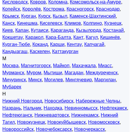
Кисловодск
,
Ковров
,
Коломна
,
Комсомольск-на-Амуре
,
Копейск
,
Королёв
,
Кострома
,
Красногорск
,
Краснодар
,
Крымск
,
Курган
,
Курск
,
Кызыл
,
Каменск-Шахтинский
,
Канск
,
Кинешма
,
Киселевск
,
Климов
,
Колпино
,
Кузнецк
,
Киев
,
Капан
,
Кутаиси
,
Караганда
,
Кызылорда
,
Костанай
,
Кокшетау
,
Каракол
,
Кара-Балта
,
Кант
,
Кагул
,
Кишинёв
,
Курган-Тюбе
,
Коканд
,
Карши
,
Кентау
,
Капчагай
,
Кандыагаш
,
Каскелен
,
Каттакурган
М
Москва
,
Магнитогорск
,
Майкоп
,
Махачкала
,
Миасс
,
Мурманск
,
Муром
,
Мытищи
,
Магадан
,
Междуреченск
,
Мичуринск
,
Минск
,
Могилев
,
Мингячевир
,
Маргилан
,
Мубарек
Н
Нижний Новгород
,
Новосибирск
,
Набережные Челны
,
Назрань
,
Нальчик
,
Находка
,
Невинномысск
,
Нефтекамск
,
Нефтеюганск
,
Нижневартовск
,
Нижнекамск
,
Нижний
Тагил
,
Новокузнецк
,
Новокуйбышевск
,
Новомосковск
,
Новороссийск
,
Новочебоксарск
,
Новочеркасск
,