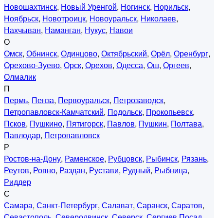
Новошахтинск
,
Новый Уренгой
,
Ногинск
,
Норильск
,
Ноябрьск
,
Новотроицк
,
Новоуральск
,
Николаев
,
Нахчыван
,
Наманган
,
Нукус
,
Навои
О
Омск
,
Обнинск
,
Одинцово
,
Октябрьский
,
Орёл
,
Оренбург
,
Орехово-Зуево
,
Орск
,
Орехов
,
Одесса
,
Ош
,
Оргеев
,
Олмалик
П
Пермь
,
Пенза
,
Первоуральск
,
Петрозаводск
,
Петропавловск-Камчатский
,
Подольск
,
Прокопьевск
,
Псков
,
Пушкино
,
Пятигорск
,
Павлов
,
Пушкин
,
Полтава
,
Павлодар
,
Петропавловск
Р
Ростов-на-Дону
,
Раменское
,
Рубцовск
,
Рыбинск
,
Рязань
,
Реутов
,
Ровно
,
Раздан
,
Рустави
,
Рудный
,
Рыбница
,
Риддер
С
Самара
,
Санкт-Петербург
,
Салават
,
Саранск
,
Саратов
,
Севастополь
,
Северодвинск
,
Северск
,
Сергиев Посад
,