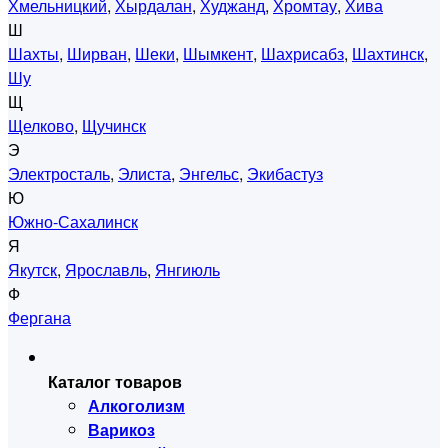
Хмельницкий
,
Хырдалан
,
Худжанд
,
Хромтау
,
Хива
Ш
Шахты
,
Ширван
,
Шеки
,
Шымкент
,
Шахрисабз
,
Шахтинск
,
Шу
Щ
Щелково
,
Щучинск
Э
Электросталь
,
Элиста
,
Энгельс
,
Экибастуз
Ю
Южно-Сахалинск
Я
Якутск
,
Ярославль
,
Янгиюль
Ф
Фергана
Каталог товаров
Алкоголизм
Варикоз