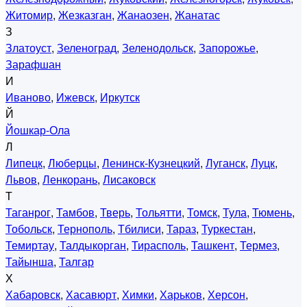
Житомир
,
Жезказган
,
Жанаозен
,
Жанатас
З
Златоуст
,
Зеленоград
,
Зеленодольск
,
Запорожье
,
Зарафшан
И
Иваново
,
Ижевск
,
Иркутск
Й
Йошкар-Ола
Л
Липецк
,
Люберцы
,
Ленинск-Кузнецкий
,
Луганск
,
Луцк
,
Львов
,
Ленкорань
,
Лисаковск
Т
Таганрог
,
Тамбов
,
Тверь
,
Тольятти
,
Томск
,
Тула
,
Тюмень
,
Тобольск
,
Тернополь
,
Тбилиси
,
Тараз
,
Туркестан
,
Темиртау
,
Талдыкорган
,
Тирасполь
,
Ташкент
,
Термез
,
Тайынша
,
Талгар
Х
Хабаровск
,
Хасавюрт
,
Химки
,
Харьков
,
Херсон
,