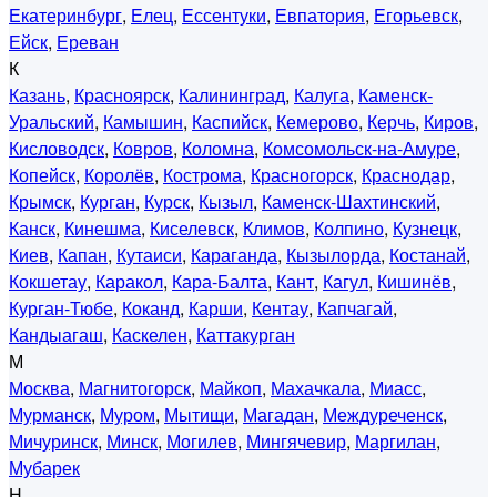
Екатеринбург
,
Елец
,
Ессентуки
,
Евпатория
,
Егорьевск
,
Ейск
,
Ереван
К
Казань
,
Красноярск
,
Калининград
,
Калуга
,
Каменск-
Уральский
,
Камышин
,
Каспийск
,
Кемерово
,
Керчь
,
Киров
,
Кисловодск
,
Ковров
,
Коломна
,
Комсомольск-на-Амуре
,
Копейск
,
Королёв
,
Кострома
,
Красногорск
,
Краснодар
,
Крымск
,
Курган
,
Курск
,
Кызыл
,
Каменск-Шахтинский
,
Канск
,
Кинешма
,
Киселевск
,
Климов
,
Колпино
,
Кузнецк
,
Киев
,
Капан
,
Кутаиси
,
Караганда
,
Кызылорда
,
Костанай
,
Кокшетау
,
Каракол
,
Кара-Балта
,
Кант
,
Кагул
,
Кишинёв
,
Курган-Тюбе
,
Коканд
,
Карши
,
Кентау
,
Капчагай
,
Кандыагаш
,
Каскелен
,
Каттакурган
М
Москва
,
Магнитогорск
,
Майкоп
,
Махачкала
,
Миасс
,
Мурманск
,
Муром
,
Мытищи
,
Магадан
,
Междуреченск
,
Мичуринск
,
Минск
,
Могилев
,
Мингячевир
,
Маргилан
,
Мубарек
Н