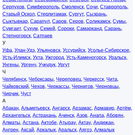
Серпухов
,
Симферополь
,
Смоленск
,
Сочи
,
Ставрополь
,
Старый Оскол
,
Стерлитамак
,
Сургут
,
Сызрань
,
Сыктывкар
,
Сарапул
,
Саров
,
Серов
,
Соликамск
,
Сумы
,
Сумгаит
,
Сухум
,
Семей
,
Сороки
,
Самарканд
,
Сарань
,
Степногорск
,
Сатпаев
У
Уфа
,
Улан-Удэ
,
Ульяновск
,
Уссурийск
,
Усолье-Сибирское
,
Усть-Илимск
,
Ухта
,
Ужгород
,
Усть-Каменогорск
,
Уральск
,
Унгены
,
Ургенч
,
Учкудук
,
Ургут
Ч
Челябинск
,
Чебоксары
,
Череповец
,
Черкесск
,
Чита
,
Чайковский
,
Чехов
,
Черкассы
,
Чернигов
,
Черновцы
,
Чирчик
,
Чуст
А
Абакан
,
Альметьевск
,
Ангарск
,
Арзамас
,
Армавир
,
Артём
,
Архангельск
,
Астрахань
,
Ачинск
,
Азов
,
Анапа
,
Абовян
,
Алматы
,
Астана
,
Актобе
,
Атырау
,
Актау
,
Андижан
,
Ангрен
,
Аксай
,
Аркалык
,
Аральск
,
Аягоз
,
Алмалык