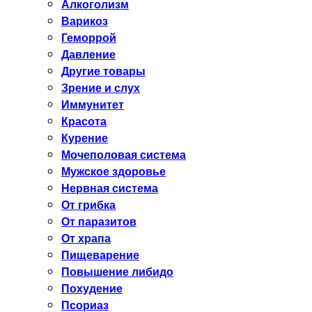
Алкоголизм
Варикоз
Геморрой
Давление
Другие товары
Зрение и слух
Иммунитет
Красота
Курение
Мочеполовая система
Мужское здоровье
Нервная система
От грибка
От паразитов
От храпа
Пищеварение
Повышение либидо
Похудение
Псориаз