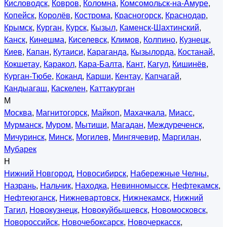
Кисловодск
,
Ковров
,
Коломна
,
Комсомольск-на-Амуре
,
Копейск
,
Королёв
,
Кострома
,
Красногорск
,
Краснодар
,
Крымск
,
Курган
,
Курск
,
Кызыл
,
Каменск-Шахтинский
,
Канск
,
Кинешма
,
Киселевск
,
Климов
,
Колпино
,
Кузнецк
,
Киев
,
Капан
,
Кутаиси
,
Караганда
,
Кызылорда
,
Костанай
,
Кокшетау
,
Каракол
,
Кара-Балта
,
Кант
,
Кагул
,
Кишинёв
,
Курган-Тюбе
,
Коканд
,
Карши
,
Кентау
,
Капчагай
,
Кандыагаш
,
Каскелен
,
Каттакурган
М
Москва
,
Магнитогорск
,
Майкоп
,
Махачкала
,
Миасс
,
Мурманск
,
Муром
,
Мытищи
,
Магадан
,
Междуреченск
,
Мичуринск
,
Минск
,
Могилев
,
Мингячевир
,
Маргилан
,
Мубарек
Н
Нижний Новгород
,
Новосибирск
,
Набережные Челны
,
Назрань
,
Нальчик
,
Находка
,
Невинномысск
,
Нефтекамск
,
Нефтеюганск
,
Нижневартовск
,
Нижнекамск
,
Нижний
Тагил
,
Новокузнецк
,
Новокуйбышевск
,
Новомосковск
,
Новороссийск
,
Новочебоксарск
,
Новочеркасск
,