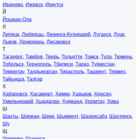
Иваново
,
Ижевск
,
Иркутск
Й
Йошкар-Ола
Л
Липецк
,
Люберцы
,
Ленинск-Кузнецкий
,
Луганск
,
Луцк
,
Львов
,
Ленкорань
,
Лисаковск
Т
Таганрог
,
Тамбов
,
Тверь
,
Тольятти
,
Томск
,
Тула
,
Тюмень
,
Тобольск
,
Тернополь
,
Тбилиси
,
Тараз
,
Туркестан
,
Темиртау
,
Талдыкорган
,
Тирасполь
,
Ташкент
,
Термез
,
Тайынша
,
Талгар
Х
Хабаровск
,
Хасавюрт
,
Химки
,
Харьков
,
Херсон
,
Хмельницкий
,
Хырдалан
,
Худжанд
,
Хромтау
,
Хива
Ш
Шахты
,
Ширван
,
Шеки
,
Шымкент
,
Шахрисабз
,
Шахтинск
,
Шу
Щ
Щелково
,
Щучинск