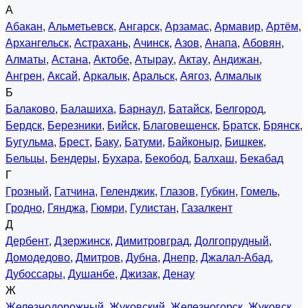
А
Абакан
,
Альметьевск
,
Ангарск
,
Арзамас
,
Армавир
,
Артём
,
Архангельск
,
Астрахань
,
Ачинск
,
Азов
,
Анапа
,
Абовян
,
Алматы
,
Астана
,
Актобе
,
Атырау
,
Актау
,
Андижан
,
Ангрен
,
Аксай
,
Аркалык
,
Аральск
,
Аягоз
,
Алмалык
Б
Балаково
,
Балашиха
,
Барнаул
,
Батайск
,
Белгород
,
Бердск
,
Березники
,
Бийск
,
Благовещенск
,
Братск
,
Брянск
,
Бугульма
,
Брест
,
Баку
,
Батуми
,
Байконыр
,
Бишкек
,
Бельцы
,
Бендеры
,
Бухара
,
Бекобод
,
Балхаш
,
Бекабад
Г
Грозный
,
Гатчина
,
Геленджик
,
Глазов
,
Губкин
,
Гомель
,
Гродно
,
Гянджа
,
Гюмри
,
Гулистан
,
Газалкент
Д
Дербент
,
Дзержинск
,
Димитровград
,
Долгопрудный
,
Домодедово
,
Дмитров
,
Дубна
,
Днепр
,
Джалал-Абад
,
Дубоссары
,
Душанбе
,
Джизак
,
Денау
Ж
Железнодорожный
,
Жуковский
,
Железногорск
,
Жуковск
,