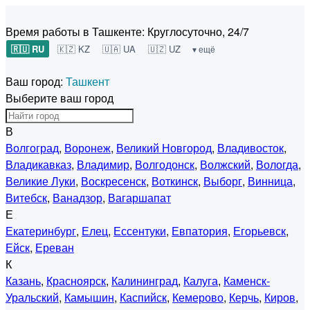
Время работы в Ташкенте:
Круглосуточно, 24/7
🇷🇺 RU
🇰🇿 KZ
🇺🇦 UA
🇺🇿 UZ
▾ ещё
Ваш город:
Ташкент
Выберите ваш город
В
Волгоград
,
Воронеж
,
Великий Новгород
,
Владивосток
,
Владикавказ
,
Владимир
,
Волгодонск
,
Волжский
,
Вологда
,
Великие Луки
,
Воскресенск
,
Воткинск
,
Выборг
,
Винница
,
Витебск
,
Ванадзор
,
Вагаршапат
Е
Екатеринбург
,
Елец
,
Ессентуки
,
Евпатория
,
Егорьевск
,
Ейск
,
Ереван
К
Казань
,
Красноярск
,
Калининград
,
Калуга
,
Каменск-
Уральский
,
Камышин
,
Каспийск
,
Кемерово
,
Керчь
,
Киров
,