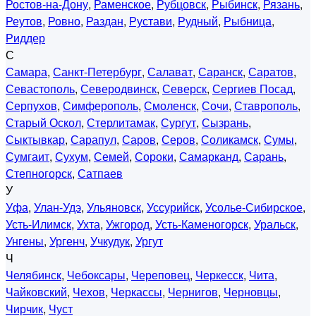
Ростов-на-Дону
,
Раменское
,
Рубцовск
,
Рыбинск
,
Рязань
,
Реутов
,
Ровно
,
Раздан
,
Рустави
,
Рудный
,
Рыбница
,
Риддер
С
Самара
,
Санкт-Петербург
,
Салават
,
Саранск
,
Саратов
,
Севастополь
,
Северодвинск
,
Северск
,
Сергиев Посад
,
Серпухов
,
Симферополь
,
Смоленск
,
Сочи
,
Ставрополь
,
Старый Оскол
,
Стерлитамак
,
Сургут
,
Сызрань
,
Сыктывкар
,
Сарапул
,
Саров
,
Серов
,
Соликамск
,
Сумы
,
Сумгаит
,
Сухум
,
Семей
,
Сороки
,
Самарканд
,
Сарань
,
Степногорск
,
Сатпаев
У
Уфа
,
Улан-Удэ
,
Ульяновск
,
Уссурийск
,
Усолье-Сибирское
,
Усть-Илимск
,
Ухта
,
Ужгород
,
Усть-Каменогорск
,
Уральск
,
Унгены
,
Ургенч
,
Учкудук
,
Ургут
Ч
Челябинск
,
Чебоксары
,
Череповец
,
Черкесск
,
Чита
,
Чайковский
,
Чехов
,
Черкассы
,
Чернигов
,
Черновцы
,
Чирчик
,
Чуст