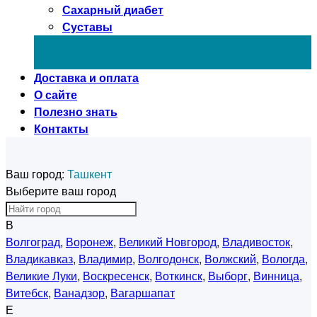
Сахарный диабет
Суставы
Доставка и оплата
О сайте
Полезно знать
Контакты
Ваш город:
Ташкент
Выберите ваш город
В
Волгоград
,
Воронеж
,
Великий Новгород
,
Владивосток
,
Владикавказ
,
Владимир
,
Волгодонск
,
Волжский
,
Вологда
,
Великие Луки
,
Воскресенск
,
Воткинск
,
Выборг
,
Винница
,
Витебск
,
Ванадзор
,
Вагаршапат
Е