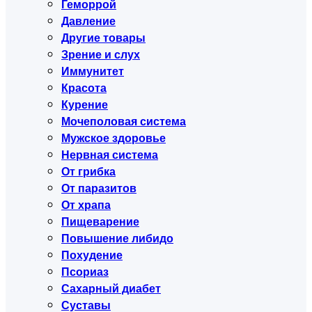
Геморрой
Давление
Другие товары
Зрение и слух
Иммунитет
Красота
Курение
Мочеполовая система
Мужское здоровье
Нервная система
От грибка
От паразитов
От храпа
Пищеварение
Повышение либидо
Похудение
Псориаз
Сахарный диабет
Суставы