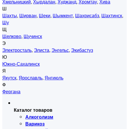
Хмельницкий
,
Хырдалан
,
Худжанд
,
Хромтау
,
Хива
Ш
Шахты
,
Ширван
,
Шеки
,
Шымкент
,
Шахрисабз
,
Шахтинск
,
Шу
Щ
Щелково
,
Щучинск
Э
Электросталь
,
Элиста
,
Энгельс
,
Экибастуз
Ю
Южно-Сахалинск
Я
Якутск
,
Ярославль
,
Янгиюль
Ф
Фергана
Каталог товаров
Алкоголизм
Варикоз