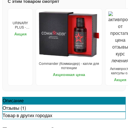
С этим товаром смотрят
URINARY
PLUS -
средство
Акция
от
простатита
Commander (Коммандер) - капли для
потенции
Активпрост
капсулы о
Акционная цена
простатит
Акция
Описание
Отзывы (1)
Товар в других городах