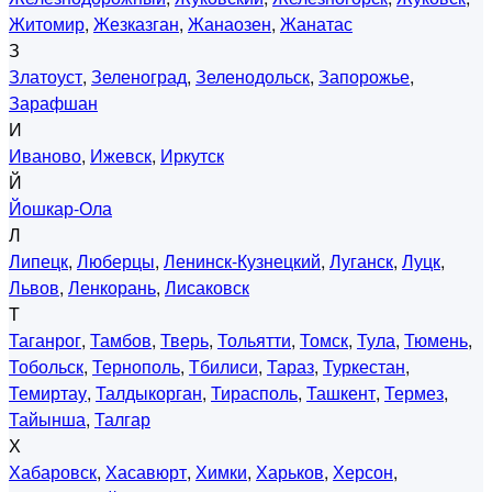
Житомир
,
Жезказган
,
Жанаозен
,
Жанатас
З
Златоуст
,
Зеленоград
,
Зеленодольск
,
Запорожье
,
Зарафшан
И
Иваново
,
Ижевск
,
Иркутск
Й
Йошкар-Ола
Л
Липецк
,
Люберцы
,
Ленинск-Кузнецкий
,
Луганск
,
Луцк
,
Львов
,
Ленкорань
,
Лисаковск
Т
Таганрог
,
Тамбов
,
Тверь
,
Тольятти
,
Томск
,
Тула
,
Тюмень
,
Тобольск
,
Тернополь
,
Тбилиси
,
Тараз
,
Туркестан
,
Темиртау
,
Талдыкорган
,
Тирасполь
,
Ташкент
,
Термез
,
Тайынша
,
Талгар
Х
Хабаровск
,
Хасавюрт
,
Химки
,
Харьков
,
Херсон
,