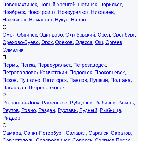
Новошахтинск
,
Новый Уренгой
,
Ногинск
,
Норильск
,
Ноябрьск
,
Новотроицк
,
Новоуральск
,
Николаев
,
Нахчыван
,
Наманган
,
Нукус
,
Навои
О
Омск
,
Обнинск
,
Одинцово
,
Октябрьский
,
Орёл
,
Оренбург
,
Орехово-Зуево
,
Орск
,
Орехов
,
Одесса
,
Ош
,
Оргеев
,
Олмалик
П
Пермь
,
Пенза
,
Первоуральск
,
Петрозаводск
,
Петропавловск-Камчатский
,
Подольск
,
Прокопьевск
,
Псков
,
Пушкино
,
Пятигорск
,
Павлов
,
Пушкин
,
Полтава
,
Павлодар
,
Петропавловск
Р
Ростов-на-Дону
,
Раменское
,
Рубцовск
,
Рыбинск
,
Рязань
,
Реутов
,
Ровно
,
Раздан
,
Рустави
,
Рудный
,
Рыбница
,
Риддер
С
Самара
,
Санкт-Петербург
,
Салават
,
Саранск
,
Саратов
,
Севастополь
,
Северодвинск
,
Северск
,
Сергиев Посад
,