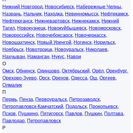
Нижний Новгород
,
Новосибирск
,
Набережные Челны
,
Назрань
,
Нальчик
,
Находка
,
Невинномысск
,
Нефтекамск
,
Нефтеюганск
,
Нижневартовск
,
Нижнекамск
,
Нижний
Тагил
,
Новокузнецк
,
Новокуйбышевск
,
Новомосковск
,
Новороссийск
,
Новочебоксарск
,
Новочеркасск
,
Новошахтинск
,
Новый Уренгой
,
Ногинск
,
Норильск
,
Ноябрьск
,
Новотроицк
,
Новоуральск
,
Николаев
,
Нахчыван
,
Наманган
,
Нукус
,
Навои
О
Омск
,
Обнинск
,
Одинцово
,
Октябрьский
,
Орёл
,
Оренбург
,
Орехово-Зуево
,
Орск
,
Орехов
,
Одесса
,
Ош
,
Оргеев
,
Олмалик
П
Пермь
,
Пенза
,
Первоуральск
,
Петрозаводск
,
Петропавловск-Камчатский
,
Подольск
,
Прокопьевск
,
Псков
,
Пушкино
,
Пятигорск
,
Павлов
,
Пушкин
,
Полтава
,
Павлодар
,
Петропавловск
Р