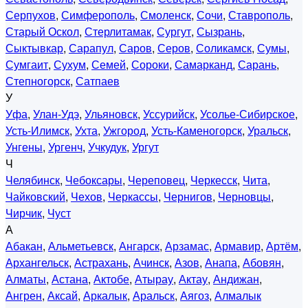
Серпухов
,
Симферополь
,
Смоленск
,
Сочи
,
Ставрополь
,
Старый Оскол
,
Стерлитамак
,
Сургут
,
Сызрань
,
Сыктывкар
,
Сарапул
,
Саров
,
Серов
,
Соликамск
,
Сумы
,
Сумгаит
,
Сухум
,
Семей
,
Сороки
,
Самарканд
,
Сарань
,
Степногорск
,
Сатпаев
У
Уфа
,
Улан-Удэ
,
Ульяновск
,
Уссурийск
,
Усолье-Сибирское
,
Усть-Илимск
,
Ухта
,
Ужгород
,
Усть-Каменогорск
,
Уральск
,
Унгены
,
Ургенч
,
Учкудук
,
Ургут
Ч
Челябинск
,
Чебоксары
,
Череповец
,
Черкесск
,
Чита
,
Чайковский
,
Чехов
,
Черкассы
,
Чернигов
,
Черновцы
,
Чирчик
,
Чуст
А
Абакан
,
Альметьевск
,
Ангарск
,
Арзамас
,
Армавир
,
Артём
,
Архангельск
,
Астрахань
,
Ачинск
,
Азов
,
Анапа
,
Абовян
,
Алматы
,
Астана
,
Актобе
,
Атырау
,
Актау
,
Андижан
,
Ангрен
,
Аксай
,
Аркалык
,
Аральск
,
Аягоз
,
Алмалык