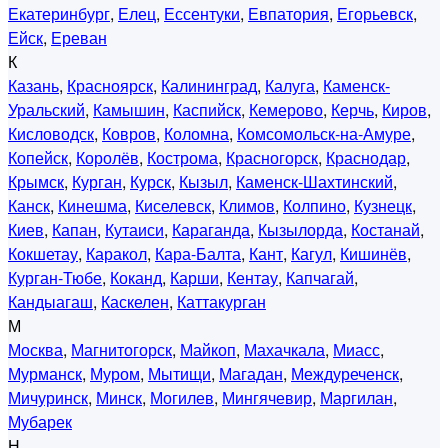
Екатеринбург
,
Елец
,
Ессентуки
,
Евпатория
,
Егорьевск
,
Ейск
,
Ереван
К
Казань
,
Красноярск
,
Калининград
,
Калуга
,
Каменск-
Уральский
,
Камышин
,
Каспийск
,
Кемерово
,
Керчь
,
Киров
,
Кисловодск
,
Ковров
,
Коломна
,
Комсомольск-на-Амуре
,
Копейск
,
Королёв
,
Кострома
,
Красногорск
,
Краснодар
,
Крымск
,
Курган
,
Курск
,
Кызыл
,
Каменск-Шахтинский
,
Канск
,
Кинешма
,
Киселевск
,
Климов
,
Колпино
,
Кузнецк
,
Киев
,
Капан
,
Кутаиси
,
Караганда
,
Кызылорда
,
Костанай
,
Кокшетау
,
Каракол
,
Кара-Балта
,
Кант
,
Кагул
,
Кишинёв
,
Курган-Тюбе
,
Коканд
,
Карши
,
Кентау
,
Капчагай
,
Кандыагаш
,
Каскелен
,
Каттакурган
М
Москва
,
Магнитогорск
,
Майкоп
,
Махачкала
,
Миасс
,
Мурманск
,
Муром
,
Мытищи
,
Магадан
,
Междуреченск
,
Мичуринск
,
Минск
,
Могилев
,
Мингячевир
,
Маргилан
,
Мубарек
Н