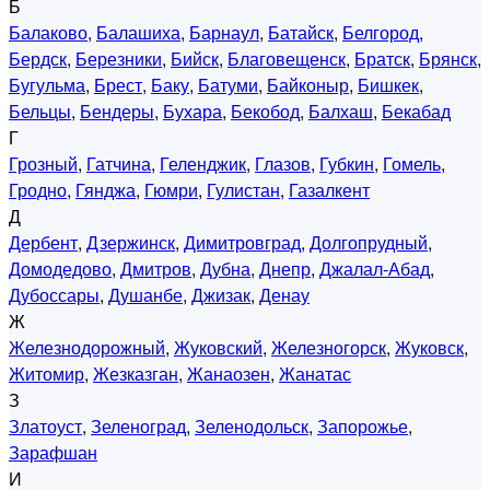
Б
Балаково
,
Балашиха
,
Барнаул
,
Батайск
,
Белгород
,
Бердск
,
Березники
,
Бийск
,
Благовещенск
,
Братск
,
Брянск
,
Бугульма
,
Брест
,
Баку
,
Батуми
,
Байконыр
,
Бишкек
,
Бельцы
,
Бендеры
,
Бухара
,
Бекобод
,
Балхаш
,
Бекабад
Г
Грозный
,
Гатчина
,
Геленджик
,
Глазов
,
Губкин
,
Гомель
,
Гродно
,
Гянджа
,
Гюмри
,
Гулистан
,
Газалкент
Д
Дербент
,
Дзержинск
,
Димитровград
,
Долгопрудный
,
Домодедово
,
Дмитров
,
Дубна
,
Днепр
,
Джалал-Абад
,
Дубоссары
,
Душанбе
,
Джизак
,
Денау
Ж
Железнодорожный
,
Жуковский
,
Железногорск
,
Жуковск
,
Житомир
,
Жезказган
,
Жанаозен
,
Жанатас
З
Златоуст
,
Зеленоград
,
Зеленодольск
,
Запорожье
,
Зарафшан
И