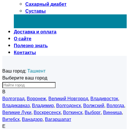
Сахарный диабет
Суставы
Доставка и оплата
О сайте
Полезно знать
Контакты
Ваш город:
Ташкент
Выберите ваш город
В
Волгоград
,
Воронеж
,
Великий Новгород
,
Владивосток
,
Владикавказ
,
Владимир
,
Волгодонск
,
Волжский
,
Вологда
,
Великие Луки
,
Воскресенск
,
Воткинск
,
Выборг
,
Винница
,
Витебск
,
Ванадзор
,
Вагаршапат
Е