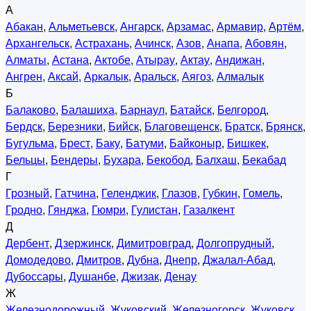
А
Абакан
,
Альметьевск
,
Ангарск
,
Арзамас
,
Армавир
,
Артём
,
Архангельск
,
Астрахань
,
Ачинск
,
Азов
,
Анапа
,
Абовян
,
Алматы
,
Астана
,
Актобе
,
Атырау
,
Актау
,
Андижан
,
Ангрен
,
Аксай
,
Аркалык
,
Аральск
,
Аягоз
,
Алмалык
Б
Балаково
,
Балашиха
,
Барнаул
,
Батайск
,
Белгород
,
Бердск
,
Березники
,
Бийск
,
Благовещенск
,
Братск
,
Брянск
,
Бугульма
,
Брест
,
Баку
,
Батуми
,
Байконыр
,
Бишкек
,
Бельцы
,
Бендеры
,
Бухара
,
Бекобод
,
Балхаш
,
Бекабад
Г
Грозный
,
Гатчина
,
Геленджик
,
Глазов
,
Губкин
,
Гомель
,
Гродно
,
Гянджа
,
Гюмри
,
Гулистан
,
Газалкент
Д
Дербент
,
Дзержинск
,
Димитровград
,
Долгопрудный
,
Домодедово
,
Дмитров
,
Дубна
,
Днепр
,
Джалал-Абад
,
Дубоссары
,
Душанбе
,
Джизак
,
Денау
Ж
Железнодорожный
,
Жуковский
,
Железногорск
,
Жуковск
,