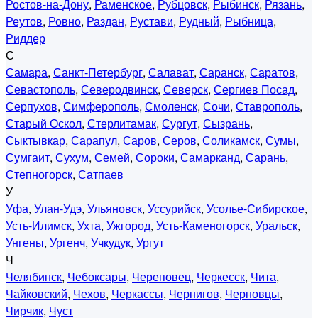
Ростов-на-Дону
,
Раменское
,
Рубцовск
,
Рыбинск
,
Рязань
,
Реутов
,
Ровно
,
Раздан
,
Рустави
,
Рудный
,
Рыбница
,
Риддер
С
Самара
,
Санкт-Петербург
,
Салават
,
Саранск
,
Саратов
,
Севастополь
,
Северодвинск
,
Северск
,
Сергиев Посад
,
Серпухов
,
Симферополь
,
Смоленск
,
Сочи
,
Ставрополь
,
Старый Оскол
,
Стерлитамак
,
Сургут
,
Сызрань
,
Сыктывкар
,
Сарапул
,
Саров
,
Серов
,
Соликамск
,
Сумы
,
Сумгаит
,
Сухум
,
Семей
,
Сороки
,
Самарканд
,
Сарань
,
Степногорск
,
Сатпаев
У
Уфа
,
Улан-Удэ
,
Ульяновск
,
Уссурийск
,
Усолье-Сибирское
,
Усть-Илимск
,
Ухта
,
Ужгород
,
Усть-Каменогорск
,
Уральск
,
Унгены
,
Ургенч
,
Учкудук
,
Ургут
Ч
Челябинск
,
Чебоксары
,
Череповец
,
Черкесск
,
Чита
,
Чайковский
,
Чехов
,
Черкассы
,
Чернигов
,
Черновцы
,
Чирчик
,
Чуст