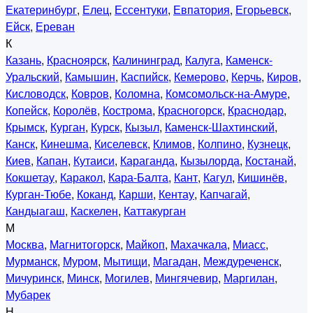
Екатеринбург
,
Елец
,
Ессентуки
,
Евпатория
,
Егорьевск
,
Ейск
,
Ереван
К
Казань
,
Красноярск
,
Калининград
,
Калуга
,
Каменск-
Уральский
,
Камышин
,
Каспийск
,
Кемерово
,
Керчь
,
Киров
,
Кисловодск
,
Ковров
,
Коломна
,
Комсомольск-на-Амуре
,
Копейск
,
Королёв
,
Кострома
,
Красногорск
,
Краснодар
,
Крымск
,
Курган
,
Курск
,
Кызыл
,
Каменск-Шахтинский
,
Канск
,
Кинешма
,
Киселевск
,
Климов
,
Колпино
,
Кузнецк
,
Киев
,
Капан
,
Кутаиси
,
Караганда
,
Кызылорда
,
Костанай
,
Кокшетау
,
Каракол
,
Кара-Балта
,
Кант
,
Кагул
,
Кишинёв
,
Курган-Тюбе
,
Коканд
,
Карши
,
Кентау
,
Капчагай
,
Кандыагаш
,
Каскелен
,
Каттакурган
М
Москва
,
Магнитогорск
,
Майкоп
,
Махачкала
,
Миасс
,
Мурманск
,
Муром
,
Мытищи
,
Магадан
,
Междуреченск
,
Мичуринск
,
Минск
,
Могилев
,
Мингячевир
,
Маргилан
,
Мубарек
Н