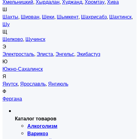
Хмельницкий
,
Хырдалан
,
Худжанд
,
Хромтау
,
Хива
Ш
Шахты
,
Ширван
,
Шеки
,
Шымкент
,
Шахрисабз
,
Шахтинск
,
Шу
Щ
Щелково
,
Щучинск
Э
Электросталь
,
Элиста
,
Энгельс
,
Экибастуз
Ю
Южно-Сахалинск
Я
Якутск
,
Ярославль
,
Янгиюль
Ф
Фергана
Каталог товаров
Алкоголизм
Варикоз