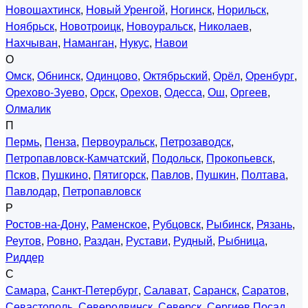
Новошахтинск
,
Новый Уренгой
,
Ногинск
,
Норильск
,
Ноябрьск
,
Новотроицк
,
Новоуральск
,
Николаев
,
Нахчыван
,
Наманган
,
Нукус
,
Навои
О
Омск
,
Обнинск
,
Одинцово
,
Октябрьский
,
Орёл
,
Оренбург
,
Орехово-Зуево
,
Орск
,
Орехов
,
Одесса
,
Ош
,
Оргеев
,
Олмалик
П
Пермь
,
Пенза
,
Первоуральск
,
Петрозаводск
,
Петропавловск-Камчатский
,
Подольск
,
Прокопьевск
,
Псков
,
Пушкино
,
Пятигорск
,
Павлов
,
Пушкин
,
Полтава
,
Павлодар
,
Петропавловск
Р
Ростов-на-Дону
,
Раменское
,
Рубцовск
,
Рыбинск
,
Рязань
,
Реутов
,
Ровно
,
Раздан
,
Рустави
,
Рудный
,
Рыбница
,
Риддер
С
Самара
,
Санкт-Петербург
,
Салават
,
Саранск
,
Саратов
,
Севастополь
,
Северодвинск
,
Северск
,
Сергиев Посад
,