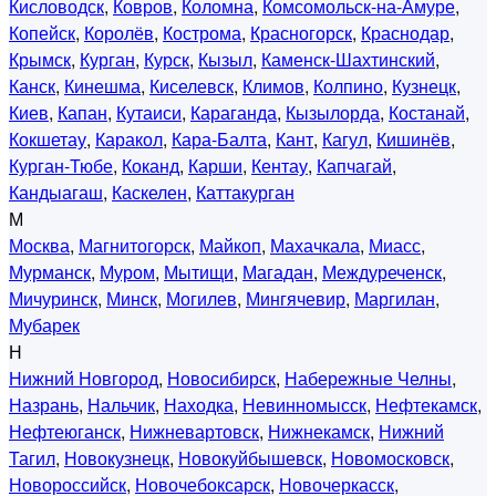
Кисловодск
,
Ковров
,
Коломна
,
Комсомольск-на-Амуре
,
Копейск
,
Королёв
,
Кострома
,
Красногорск
,
Краснодар
,
Крымск
,
Курган
,
Курск
,
Кызыл
,
Каменск-Шахтинский
,
Канск
,
Кинешма
,
Киселевск
,
Климов
,
Колпино
,
Кузнецк
,
Киев
,
Капан
,
Кутаиси
,
Караганда
,
Кызылорда
,
Костанай
,
Кокшетау
,
Каракол
,
Кара-Балта
,
Кант
,
Кагул
,
Кишинёв
,
Курган-Тюбе
,
Коканд
,
Карши
,
Кентау
,
Капчагай
,
Кандыагаш
,
Каскелен
,
Каттакурган
М
Москва
,
Магнитогорск
,
Майкоп
,
Махачкала
,
Миасс
,
Мурманск
,
Муром
,
Мытищи
,
Магадан
,
Междуреченск
,
Мичуринск
,
Минск
,
Могилев
,
Мингячевир
,
Маргилан
,
Мубарек
Н
Нижний Новгород
,
Новосибирск
,
Набережные Челны
,
Назрань
,
Нальчик
,
Находка
,
Невинномысск
,
Нефтекамск
,
Нефтеюганск
,
Нижневартовск
,
Нижнекамск
,
Нижний
Тагил
,
Новокузнецк
,
Новокуйбышевск
,
Новомосковск
,
Новороссийск
,
Новочебоксарск
,
Новочеркасск
,