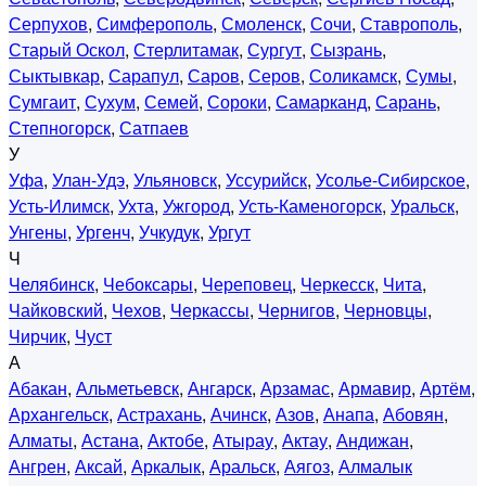
Серпухов
,
Симферополь
,
Смоленск
,
Сочи
,
Ставрополь
,
Старый Оскол
,
Стерлитамак
,
Сургут
,
Сызрань
,
Сыктывкар
,
Сарапул
,
Саров
,
Серов
,
Соликамск
,
Сумы
,
Сумгаит
,
Сухум
,
Семей
,
Сороки
,
Самарканд
,
Сарань
,
Степногорск
,
Сатпаев
У
Уфа
,
Улан-Удэ
,
Ульяновск
,
Уссурийск
,
Усолье-Сибирское
,
Усть-Илимск
,
Ухта
,
Ужгород
,
Усть-Каменогорск
,
Уральск
,
Унгены
,
Ургенч
,
Учкудук
,
Ургут
Ч
Челябинск
,
Чебоксары
,
Череповец
,
Черкесск
,
Чита
,
Чайковский
,
Чехов
,
Черкассы
,
Чернигов
,
Черновцы
,
Чирчик
,
Чуст
А
Абакан
,
Альметьевск
,
Ангарск
,
Арзамас
,
Армавир
,
Артём
,
Архангельск
,
Астрахань
,
Ачинск
,
Азов
,
Анапа
,
Абовян
,
Алматы
,
Астана
,
Актобе
,
Атырау
,
Актау
,
Андижан
,
Ангрен
,
Аксай
,
Аркалык
,
Аральск
,
Аягоз
,
Алмалык