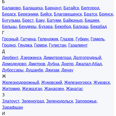
Б
Балаково
,
Балашиха
,
Барнаул
,
Батайск
,
Белгород
,
Бердск
,
Березники
,
Бийск
,
Благовещенск
,
Братск
,
Брянск
,
Бугульма
,
Брест
,
Баку
,
Батуми
,
Байконыр
,
Бишкек
,
Бельцы
,
Бендеры
,
Бухара
,
Бекобод
,
Балхаш
,
Бекабад
Г
Грозный
,
Гатчина
,
Геленджик
,
Глазов
,
Губкин
,
Гомель
,
Гродно
,
Гянджа
,
Гюмри
,
Гулистан
,
Газалкент
Д
Дербент
,
Дзержинск
,
Димитровград
,
Долгопрудный
,
Домодедово
,
Дмитров
,
Дубна
,
Днепр
,
Джалал-Абад
,
Дубоссары
,
Душанбе
,
Джизак
,
Денау
Ж
Железнодорожный
,
Жуковский
,
Железногорск
,
Жуковск
,
Житомир
,
Жезказган
,
Жанаозен
,
Жанатас
З
Златоуст
,
Зеленоград
,
Зеленодольск
,
Запорожье
,
Зарафшан
И