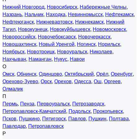
Нижний Новгород
,
Новосибирск
,
Набережные Челны
,
Назрань
,
Нальчик
,
Находка
,
Невинномысск
,
Нефтекамск
,
Нефтеюганск
,
Нижневартовск
,
Нижнекамск
,
Нижний
Тагил
,
Новокузнецк
,
Новокуйбышевск
,
Новомосковск
,
Новороссийск
,
Новочебоксарск
,
Новочеркасск
,
Новошахтинск
,
Новый Уренгой
,
Ногинск
,
Норильск
,
Ноябрьск
,
Новотроицк
,
Новоуральск
,
Николаев
,
Нахчыван
,
Наманган
,
Нукус
,
Навои
О
Омск
,
Обнинск
,
Одинцово
,
Октябрьский
,
Орёл
,
Оренбург
,
Орехово-Зуево
,
Орск
,
Орехов
,
Одесса
,
Ош
,
Оргеев
,
Олмалик
П
Пермь
,
Пенза
,
Первоуральск
,
Петрозаводск
,
Петропавловск-Камчатский
,
Подольск
,
Прокопьевск
,
Псков
,
Пушкино
,
Пятигорск
,
Павлов
,
Пушкин
,
Полтава
,
Павлодар
,
Петропавловск
Р