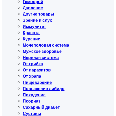
Геморрой
Давление
Другие товары
Зрение и слух
Иммунитет
Красота
Курение
Мочеполовая система
Мужское здоровье
Нервная система
От грибка
От паразитов
От храпа
Пищеварение
Повышение либидо
Похудение
Псориаз
Сахарный диабет
Суставы