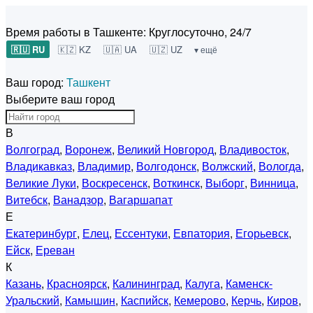
Время работы в Ташкенте:
Круглосуточно, 24/7
🇷🇺 RU
🇰🇿 KZ
🇺🇦 UA
🇺🇿 UZ
▾ ещё
Ваш город:
Ташкент
Выберите ваш город
В
Волгоград
,
Воронеж
,
Великий Новгород
,
Владивосток
,
Владикавказ
,
Владимир
,
Волгодонск
,
Волжский
,
Вологда
,
Великие Луки
,
Воскресенск
,
Воткинск
,
Выборг
,
Винница
,
Витебск
,
Ванадзор
,
Вагаршапат
Е
Екатеринбург
,
Елец
,
Ессентуки
,
Евпатория
,
Егорьевск
,
Ейск
,
Ереван
К
Казань
,
Красноярск
,
Калининград
,
Калуга
,
Каменск-
Уральский
,
Камышин
,
Каспийск
,
Кемерово
,
Керчь
,
Киров
,