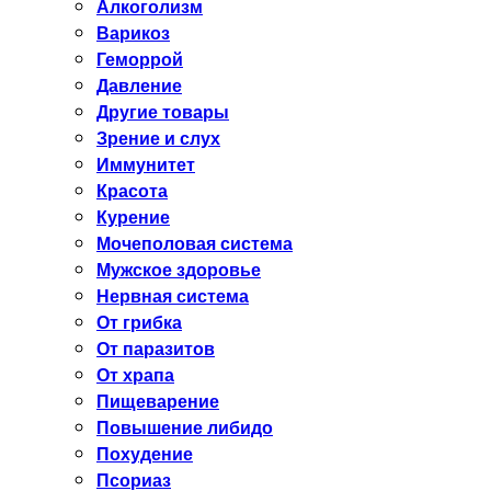
Алкоголизм
Варикоз
Геморрой
Давление
Другие товары
Зрение и слух
Иммунитет
Красота
Курение
Мочеполовая система
Мужское здоровье
Нервная система
От грибка
От паразитов
От храпа
Пищеварение
Повышение либидо
Похудение
Псориаз