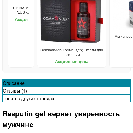
URINARY
PLUS -
средство
Акция
от
простатита
Активпрост
Commander (Коммандер) - капли для
потенции
Акционная цена
Описание
Отзывы (1)
Товар в других городах
Rasputin gel вернет уверенность
мужчине