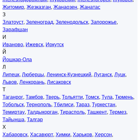
Житомир
,
Жезказган
,
Жанаозен
,
Жанатас
З
Златоуст
,
Зеленоград
,
Зеленодольск
,
Запорожье
,
Зарафшан
И
Иваново
,
Ижевск
,
Иркутск
Й
Йошкар-Ола
Л
Липецк
,
Люберцы
,
Ленинск-Кузнецкий
,
Луганск
,
Луцк
,
Львов
,
Ленкорань
,
Лисаковск
Т
Таганрог
,
Тамбов
,
Тверь
,
Тольятти
,
Томск
,
Тула
,
Тюмень
,
Тобольск
,
Тернополь
,
Тбилиси
,
Тараз
,
Туркестан
,
Темиртау
,
Талдыкорган
,
Тирасполь
,
Ташкент
,
Термез
,
Тайынша
,
Талгар
Х
Хабаровск
,
Хасавюрт
,
Химки
,
Харьков
,
Херсон
,