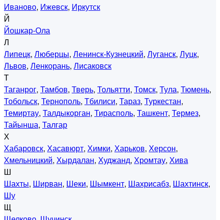
Иваново
,
Ижевск
,
Иркутск
Й
Йошкар-Ола
Л
Липецк
,
Люберцы
,
Ленинск-Кузнецкий
,
Луганск
,
Луцк
,
Львов
,
Ленкорань
,
Лисаковск
Т
Таганрог
,
Тамбов
,
Тверь
,
Тольятти
,
Томск
,
Тула
,
Тюмень
,
Тобольск
,
Тернополь
,
Тбилиси
,
Тараз
,
Туркестан
,
Темиртау
,
Талдыкорган
,
Тирасполь
,
Ташкент
,
Термез
,
Тайынша
,
Талгар
Х
Хабаровск
,
Хасавюрт
,
Химки
,
Харьков
,
Херсон
,
Хмельницкий
,
Хырдалан
,
Худжанд
,
Хромтау
,
Хива
Ш
Шахты
,
Ширван
,
Шеки
,
Шымкент
,
Шахрисабз
,
Шахтинск
,
Шу
Щ
Щелково
,
Щучинск