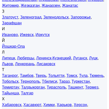
Житомир
,
Жезказган
,
Жанаозен
,
Жанатас
З
Златоуст
,
Зеленоград
,
Зеленодольск
,
Запорожье
,
Зарафшан
И
Иваново
,
Ижевск
,
Иркутск
Й
Йошкар-Ола
Л
Липецк
,
Люберцы
,
Ленинск-Кузнецкий
,
Луганск
,
Луцк
,
Львов
,
Ленкорань
,
Лисаковск
Т
Таганрог
,
Тамбов
,
Тверь
,
Тольятти
,
Томск
,
Тула
,
Тюмень
,
Тобольск
,
Тернополь
,
Тбилиси
,
Тараз
,
Туркестан
,
Темиртау
,
Талдыкорган
,
Тирасполь
,
Ташкент
,
Термез
,
Тайынша
,
Талгар
Х
Хабаровск
,
Хасавюрт
,
Химки
,
Харьков
,
Херсон
,