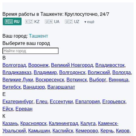
Время работы в Ташкенте:
Круглосуточно, 24/7
🇷🇺 RU
🇰🇿 KZ
🇺🇦 UA
🇺🇿 UZ
▾ ещё
Ваш город:
Ташкент
Выберите ваш город
В
Волгоград
,
Воронеж
,
Великий Новгород
,
Владивосток
,
Владикавказ
,
Владимир
,
Волгодонск
,
Волжский
,
Вологда
,
Великие Луки
,
Воскресенск
,
Воткинск
,
Выборг
,
Винница
,
Витебск
,
Ванадзор
,
Вагаршапат
Е
Екатеринбург
,
Елец
,
Ессентуки
,
Евпатория
,
Егорьевск
,
Ейск
,
Ереван
К
Казань
,
Красноярск
,
Калининград
,
Калуга
,
Каменск-
Уральский
,
Камышин
,
Каспийск
,
Кемерово
,
Керчь
,
Киров
,