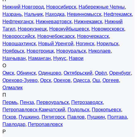
Нижний Новгород
,
Новосибирск
,
Набережные Челны
,
Назрань
,
Нальчик
,
Находка
,
Невинномысск
,
Нефтекамск
,
Нефтеюганск
,
Нижневартовск
,
Нижнекамск
,
Нижний
Тагил
,
Новокузнецк
,
Новокуйбышевск
,
Новомосковск
,
Новороссийск
,
Новочебоксарск
,
Новочеркасск
,
Новошахтинск
,
Новый Уренгой
,
Ногинск
,
Норильск
,
Ноябрьск
,
Новотроицк
,
Новоуральск
,
Николаев
,
Нахчыван
,
Наманган
,
Нукус
,
Навои
О
Омск
,
Обнинск
,
Одинцово
,
Октябрьский
,
Орёл
,
Оренбург
,
Орехово-Зуево
,
Орск
,
Орехов
,
Одесса
,
Ош
,
Оргеев
,
Олмалик
П
Пермь
,
Пенза
,
Первоуральск
,
Петрозаводск
,
Петропавловск-Камчатский
,
Подольск
,
Прокопьевск
,
Псков
,
Пушкино
,
Пятигорск
,
Павлов
,
Пушкин
,
Полтава
,
Павлодар
,
Петропавловск
Р