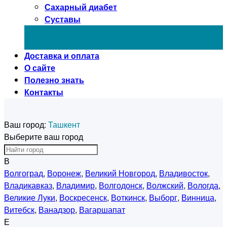
Сахарный диабет
Суставы
Доставка и оплата
О сайте
Полезно знать
Контакты
Ваш город:
Ташкент
Выберите ваш город
В
Волгоград
,
Воронеж
,
Великий Новгород
,
Владивосток
,
Владикавказ
,
Владимир
,
Волгодонск
,
Волжский
,
Вологда
,
Великие Луки
,
Воскресенск
,
Воткинск
,
Выборг
,
Винница
,
Витебск
,
Ванадзор
,
Вагаршапат
Е