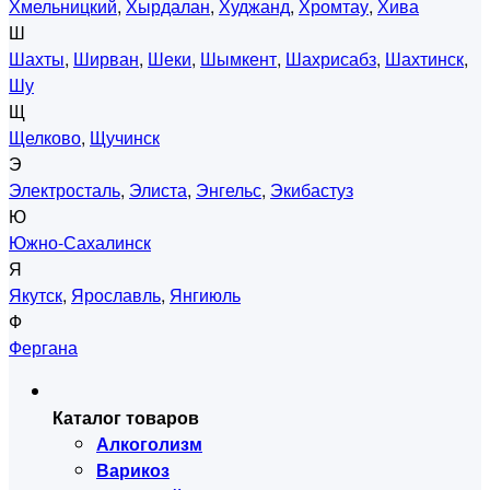
Хмельницкий
,
Хырдалан
,
Худжанд
,
Хромтау
,
Хива
Ш
Шахты
,
Ширван
,
Шеки
,
Шымкент
,
Шахрисабз
,
Шахтинск
,
Шу
Щ
Щелково
,
Щучинск
Э
Электросталь
,
Элиста
,
Энгельс
,
Экибастуз
Ю
Южно-Сахалинск
Я
Якутск
,
Ярославль
,
Янгиюль
Ф
Фергана
Каталог товаров
Алкоголизм
Варикоз