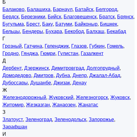
Б
Балаково
,
Балашиха
,
Барнаул
,
Батайск
,
Белгород
,
Бердск
,
Березники
,
Бийск
,
Благовещенск
,
Братск
,
Брянск
,
Бугульма
,
Брест
,
Баку
,
Батуми
,
Байконыр
,
Бишкек
,
Бельцы
,
Бендеры
,
Бухара
,
Бекобод
,
Балхаш
,
Бекабад
Г
Грозный
,
Гатчина
,
Геленджик
,
Глазов
,
Губкин
,
Гомель
,
Гродно
,
Гянджа
,
Гюмри
,
Гулистан
,
Газалкент
Д
Дербент
,
Дзержинск
,
Димитровград
,
Долгопрудный
,
Домодедово
,
Дмитров
,
Дубна
,
Днепр
,
Джалал-Абад
,
Дубоссары
,
Душанбе
,
Джизак
,
Денау
Ж
Железнодорожный
,
Жуковский
,
Железногорск
,
Жуковск
,
Житомир
,
Жезказган
,
Жанаозен
,
Жанатас
З
Златоуст
,
Зеленоград
,
Зеленодольск
,
Запорожье
,
Зарафшан
И