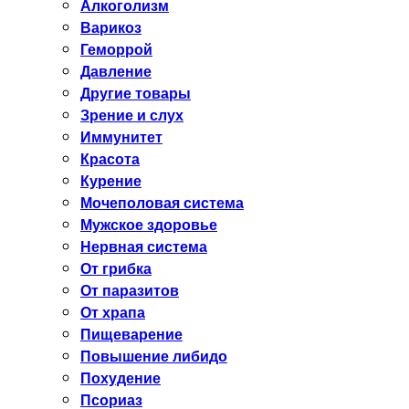
Алкоголизм
Варикоз
Геморрой
Давление
Другие товары
Зрение и слух
Иммунитет
Красота
Курение
Мочеполовая система
Мужское здоровье
Нервная система
От грибка
От паразитов
От храпа
Пищеварение
Повышение либидо
Похудение
Псориаз