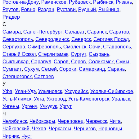
Ростов-на-Дону
,
Раменское
,
Рубцовск
,
Рыбинск
,
Рязань
,
Реутов
,
Ровно
,
Раздан
,
Рустави
,
Рудный
,
Рыбница
,
Риддер
С
Самара
,
Санкт-Петербург
,
Салават
,
Саранск
,
Саратов
,
Севастополь
,
Северодвинск
,
Северск
,
Сергиев Посад
,
Серпухов
,
Симферополь
,
Смоленск
,
Сочи
,
Ставрополь
,
Старый Оскол
,
Стерлитамак
,
Сургут
,
Сызрань
,
Сыктывкар
,
Сарапул
,
Саров
,
Серов
,
Соликамск
,
Сумы
,
Сумгаит
,
Сухум
,
Семей
,
Сороки
,
Самарканд
,
Сарань
,
Степногорск
,
Сатпаев
У
Уфа
,
Улан-Удэ
,
Ульяновск
,
Уссурийск
,
Усолье-Сибирское
,
Усть-Илимск
,
Ухта
,
Ужгород
,
Усть-Каменогорск
,
Уральск
,
Унгены
,
Ургенч
,
Учкудук
,
Ургут
Ч
Челябинск
,
Чебоксары
,
Череповец
,
Черкесск
,
Чита
,
Чайковский
,
Чехов
,
Черкассы
,
Чернигов
,
Черновцы
,
Чирчик
,
Чуст