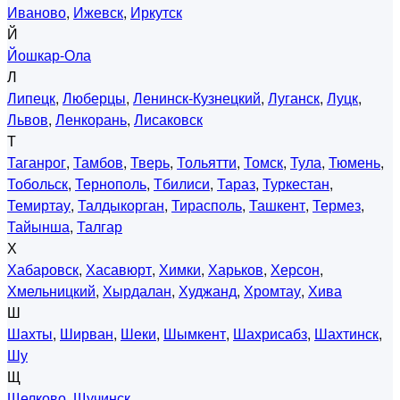
Иваново
,
Ижевск
,
Иркутск
Й
Йошкар-Ола
Л
Липецк
,
Люберцы
,
Ленинск-Кузнецкий
,
Луганск
,
Луцк
,
Львов
,
Ленкорань
,
Лисаковск
Т
Таганрог
,
Тамбов
,
Тверь
,
Тольятти
,
Томск
,
Тула
,
Тюмень
,
Тобольск
,
Тернополь
,
Тбилиси
,
Тараз
,
Туркестан
,
Темиртау
,
Талдыкорган
,
Тирасполь
,
Ташкент
,
Термез
,
Тайынша
,
Талгар
Х
Хабаровск
,
Хасавюрт
,
Химки
,
Харьков
,
Херсон
,
Хмельницкий
,
Хырдалан
,
Худжанд
,
Хромтау
,
Хива
Ш
Шахты
,
Ширван
,
Шеки
,
Шымкент
,
Шахрисабз
,
Шахтинск
,
Шу
Щ
Щелково
,
Щучинск