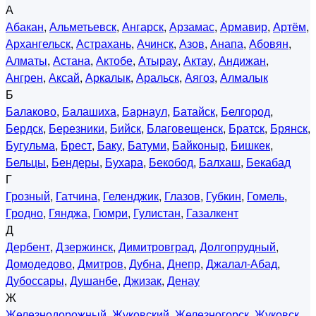
А
Абакан
,
Альметьевск
,
Ангарск
,
Арзамас
,
Армавир
,
Артём
,
Архангельск
,
Астрахань
,
Ачинск
,
Азов
,
Анапа
,
Абовян
,
Алматы
,
Астана
,
Актобе
,
Атырау
,
Актау
,
Андижан
,
Ангрен
,
Аксай
,
Аркалык
,
Аральск
,
Аягоз
,
Алмалык
Б
Балаково
,
Балашиха
,
Барнаул
,
Батайск
,
Белгород
,
Бердск
,
Березники
,
Бийск
,
Благовещенск
,
Братск
,
Брянск
,
Бугульма
,
Брест
,
Баку
,
Батуми
,
Байконыр
,
Бишкек
,
Бельцы
,
Бендеры
,
Бухара
,
Бекобод
,
Балхаш
,
Бекабад
Г
Грозный
,
Гатчина
,
Геленджик
,
Глазов
,
Губкин
,
Гомель
,
Гродно
,
Гянджа
,
Гюмри
,
Гулистан
,
Газалкент
Д
Дербент
,
Дзержинск
,
Димитровград
,
Долгопрудный
,
Домодедово
,
Дмитров
,
Дубна
,
Днепр
,
Джалал-Абад
,
Дубоссары
,
Душанбе
,
Джизак
,
Денау
Ж
Железнодорожный
,
Жуковский
,
Железногорск
,
Жуковск
,