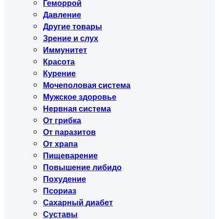
Геморрой
Давление
Другие товары
Зрение и слух
Иммунитет
Красота
Курение
Мочеполовая система
Мужское здоровье
Нервная система
От грибка
От паразитов
От храпа
Пищеварение
Повышение либидо
Похудение
Псориаз
Сахарный диабет
Суставы