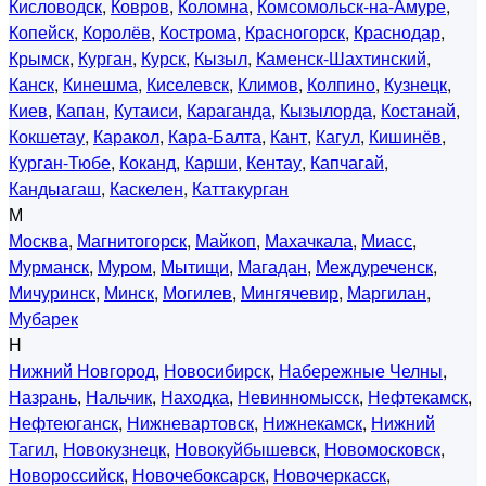
Кисловодск
,
Ковров
,
Коломна
,
Комсомольск-на-Амуре
,
Копейск
,
Королёв
,
Кострома
,
Красногорск
,
Краснодар
,
Крымск
,
Курган
,
Курск
,
Кызыл
,
Каменск-Шахтинский
,
Канск
,
Кинешма
,
Киселевск
,
Климов
,
Колпино
,
Кузнецк
,
Киев
,
Капан
,
Кутаиси
,
Караганда
,
Кызылорда
,
Костанай
,
Кокшетау
,
Каракол
,
Кара-Балта
,
Кант
,
Кагул
,
Кишинёв
,
Курган-Тюбе
,
Коканд
,
Карши
,
Кентау
,
Капчагай
,
Кандыагаш
,
Каскелен
,
Каттакурган
М
Москва
,
Магнитогорск
,
Майкоп
,
Махачкала
,
Миасс
,
Мурманск
,
Муром
,
Мытищи
,
Магадан
,
Междуреченск
,
Мичуринск
,
Минск
,
Могилев
,
Мингячевир
,
Маргилан
,
Мубарек
Н
Нижний Новгород
,
Новосибирск
,
Набережные Челны
,
Назрань
,
Нальчик
,
Находка
,
Невинномысск
,
Нефтекамск
,
Нефтеюганск
,
Нижневартовск
,
Нижнекамск
,
Нижний
Тагил
,
Новокузнецк
,
Новокуйбышевск
,
Новомосковск
,
Новороссийск
,
Новочебоксарск
,
Новочеркасск
,