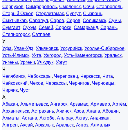
Серпухов
,
Симферополь
,
Смоленск
,
Сочи
,
Ставрополь
,
Старый Оскол
,
Стерлитамак
,
Сургут
,
Сызрань
,
Сыктывкар
,
Сарапул
,
Саров
,
Серов
,
Соликамск
,
Сумы
,
Сумгаит
,
Сухум
,
Семей
,
Сороки
,
Самарканд
,
Сарань
,
Степногорск
,
Сатпаев
У
Уфа
,
Улан-Удэ
,
Ульяновск
,
Уссурийск
,
Усолье-Сибирское
,
Усть-Илимск
,
Ухта
,
Ужгород
,
Усть-Каменогорск
,
Уральск
,
Унгены
,
Ургенч
,
Учкудук
,
Ургут
Ч
Челябинск
,
Чебоксары
,
Череповец
,
Черкесск
,
Чита
,
Чайковский
,
Чехов
,
Черкассы
,
Чернигов
,
Черновцы
,
Чирчик
,
Чуст
А
Абакан
,
Альметьевск
,
Ангарск
,
Арзамас
,
Армавир
,
Артём
,
Архангельск
,
Астрахань
,
Ачинск
,
Азов
,
Анапа
,
Абовян
,
Алматы
,
Астана
,
Актобе
,
Атырау
,
Актау
,
Андижан
,
Ангрен
,
Аксай
,
Аркалык
,
Аральск
,
Аягоз
,
Алмалык