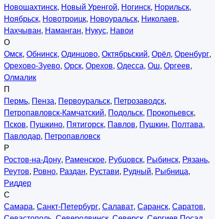
Новошахтинск
,
Новый Уренгой
,
Ногинск
,
Норильск
,
Ноябрьск
,
Новотроицк
,
Новоуральск
,
Николаев
,
Нахчыван
,
Наманган
,
Нукус
,
Навои
О
Омск
,
Обнинск
,
Одинцово
,
Октябрьский
,
Орёл
,
Оренбург
,
Орехово-Зуево
,
Орск
,
Орехов
,
Одесса
,
Ош
,
Оргеев
,
Олмалик
П
Пермь
,
Пенза
,
Первоуральск
,
Петрозаводск
,
Петропавловск-Камчатский
,
Подольск
,
Прокопьевск
,
Псков
,
Пушкино
,
Пятигорск
,
Павлов
,
Пушкин
,
Полтава
,
Павлодар
,
Петропавловск
Р
Ростов-на-Дону
,
Раменское
,
Рубцовск
,
Рыбинск
,
Рязань
,
Реутов
,
Ровно
,
Раздан
,
Рустави
,
Рудный
,
Рыбница
,
Риддер
С
Самара
,
Санкт-Петербург
,
Салават
,
Саранск
,
Саратов
,
Севастополь
,
Северодвинск
,
Северск
,
Сергиев Посад
,