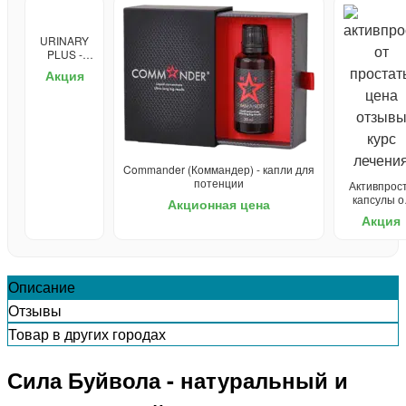
URINARY
PLUS -
средство
Акция
от
простатита
Commander (Коммандер) - капли для
потенции
Активпрост
капсулы о
Акционная цена
простатит
Акция
Описание
Отзывы
Товар в других городах
Сила Буйвола - натуральный и