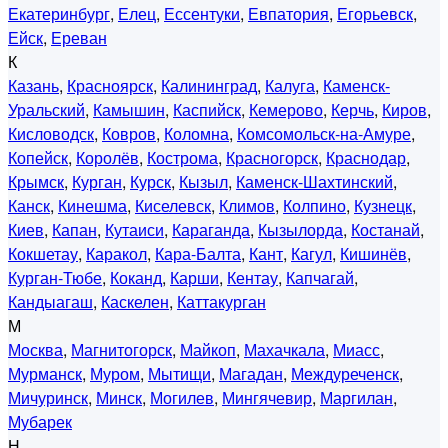
Екатеринбург
,
Елец
,
Ессентуки
,
Евпатория
,
Егорьевск
,
Ейск
,
Ереван
К
Казань
,
Красноярск
,
Калининград
,
Калуга
,
Каменск-
Уральский
,
Камышин
,
Каспийск
,
Кемерово
,
Керчь
,
Киров
,
Кисловодск
,
Ковров
,
Коломна
,
Комсомольск-на-Амуре
,
Копейск
,
Королёв
,
Кострома
,
Красногорск
,
Краснодар
,
Крымск
,
Курган
,
Курск
,
Кызыл
,
Каменск-Шахтинский
,
Канск
,
Кинешма
,
Киселевск
,
Климов
,
Колпино
,
Кузнецк
,
Киев
,
Капан
,
Кутаиси
,
Караганда
,
Кызылорда
,
Костанай
,
Кокшетау
,
Каракол
,
Кара-Балта
,
Кант
,
Кагул
,
Кишинёв
,
Курган-Тюбе
,
Коканд
,
Карши
,
Кентау
,
Капчагай
,
Кандыагаш
,
Каскелен
,
Каттакурган
М
Москва
,
Магнитогорск
,
Майкоп
,
Махачкала
,
Миасс
,
Мурманск
,
Муром
,
Мытищи
,
Магадан
,
Междуреченск
,
Мичуринск
,
Минск
,
Могилев
,
Мингячевир
,
Маргилан
,
Мубарек
Н