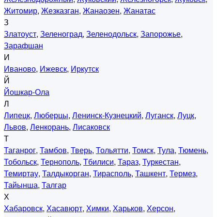
Житомир
,
Жезказган
,
Жанаозен
,
Жанатас
З
Златоуст
,
Зеленоград
,
Зеленодольск
,
Запорожье
,
Зарафшан
И
Иваново
,
Ижевск
,
Иркутск
Й
Йошкар-Ола
Л
Липецк
,
Люберцы
,
Ленинск-Кузнецкий
,
Луганск
,
Луцк
,
Львов
,
Ленкорань
,
Лисаковск
Т
Таганрог
,
Тамбов
,
Тверь
,
Тольятти
,
Томск
,
Тула
,
Тюмень
,
Тобольск
,
Тернополь
,
Тбилиси
,
Тараз
,
Туркестан
,
Темиртау
,
Талдыкорган
,
Тирасполь
,
Ташкент
,
Термез
,
Тайынша
,
Талгар
Х
Хабаровск
,
Хасавюрт
,
Химки
,
Харьков
,
Херсон
,