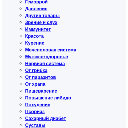
Геморрой
Давление
Другие товары
Зрение и слух
Иммунитет
Красота
Курение
Мочеполовая система
Мужское здоровье
Нервная система
От грибка
От паразитов
От храпа
Пищеварение
Повышение либидо
Похудение
Псориаз
Сахарный диабет
Суставы