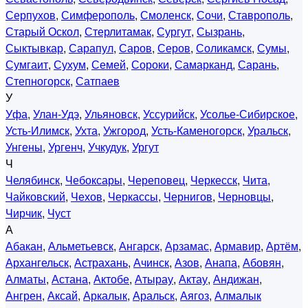
Серпухов
,
Симферополь
,
Смоленск
,
Сочи
,
Ставрополь
,
Старый Оскол
,
Стерлитамак
,
Сургут
,
Сызрань
,
Сыктывкар
,
Сарапул
,
Саров
,
Серов
,
Соликамск
,
Сумы
,
Сумгаит
,
Сухум
,
Семей
,
Сороки
,
Самарканд
,
Сарань
,
Степногорск
,
Сатпаев
У
Уфа
,
Улан-Удэ
,
Ульяновск
,
Уссурийск
,
Усолье-Сибирское
,
Усть-Илимск
,
Ухта
,
Ужгород
,
Усть-Каменогорск
,
Уральск
,
Унгены
,
Ургенч
,
Учкудук
,
Ургут
Ч
Челябинск
,
Чебоксары
,
Череповец
,
Черкесск
,
Чита
,
Чайковский
,
Чехов
,
Черкассы
,
Чернигов
,
Черновцы
,
Чирчик
,
Чуст
А
Абакан
,
Альметьевск
,
Ангарск
,
Арзамас
,
Армавир
,
Артём
,
Архангельск
,
Астрахань
,
Ачинск
,
Азов
,
Анапа
,
Абовян
,
Алматы
,
Астана
,
Актобе
,
Атырау
,
Актау
,
Андижан
,
Ангрен
,
Аксай
,
Аркалык
,
Аральск
,
Аягоз
,
Алмалык