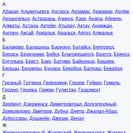
А
Абакан
,
Альметьевск
,
Ангарск
,
Арзамас
,
Армавир
,
Артём
,
Архангельск
,
Астрахань
,
Ачинск
,
Азов
,
Анапа
,
Абовян
,
Алматы
,
Астана
,
Актобе
,
Атырау
,
Актау
,
Андижан
,
Ангрен
,
Аксай
,
Аркалык
,
Аральск
,
Аягоз
,
Алмалык
Б
Балаково
,
Балашиха
,
Барнаул
,
Батайск
,
Белгород
,
Бердск
,
Березники
,
Бийск
,
Благовещенск
,
Братск
,
Брянск
,
Бугульма
,
Брест
,
Баку
,
Батуми
,
Байконыр
,
Бишкек
,
Бельцы
,
Бендеры
,
Бухара
,
Бекобод
,
Балхаш
,
Бекабад
Г
Грозный
,
Гатчина
,
Геленджик
,
Глазов
,
Губкин
,
Гомель
,
Гродно
,
Гянджа
,
Гюмри
,
Гулистан
,
Газалкент
Д
Дербент
,
Дзержинск
,
Димитровград
,
Долгопрудный
,
Домодедово
,
Дмитров
,
Дубна
,
Днепр
,
Джалал-Абад
,
Дубоссары
,
Душанбе
,
Джизак
,
Денау
Ж
Железнодорожный
,
Жуковский
,
Железногорск
,
Жуковск
,