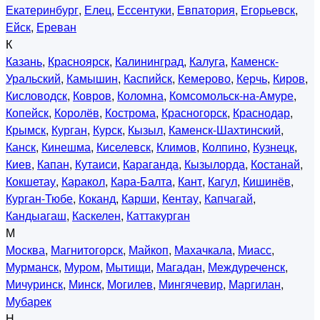
Екатеринбург
,
Елец
,
Ессентуки
,
Евпатория
,
Егорьевск
,
Ейск
,
Ереван
К
Казань
,
Красноярск
,
Калининград
,
Калуга
,
Каменск-
Уральский
,
Камышин
,
Каспийск
,
Кемерово
,
Керчь
,
Киров
,
Кисловодск
,
Ковров
,
Коломна
,
Комсомольск-на-Амуре
,
Копейск
,
Королёв
,
Кострома
,
Красногорск
,
Краснодар
,
Крымск
,
Курган
,
Курск
,
Кызыл
,
Каменск-Шахтинский
,
Канск
,
Кинешма
,
Киселевск
,
Климов
,
Колпино
,
Кузнецк
,
Киев
,
Капан
,
Кутаиси
,
Караганда
,
Кызылорда
,
Костанай
,
Кокшетау
,
Каракол
,
Кара-Балта
,
Кант
,
Кагул
,
Кишинёв
,
Курган-Тюбе
,
Коканд
,
Карши
,
Кентау
,
Капчагай
,
Кандыагаш
,
Каскелен
,
Каттакурган
М
Москва
,
Магнитогорск
,
Майкоп
,
Махачкала
,
Миасс
,
Мурманск
,
Муром
,
Мытищи
,
Магадан
,
Междуреченск
,
Мичуринск
,
Минск
,
Могилев
,
Мингячевир
,
Маргилан
,
Мубарек
Н