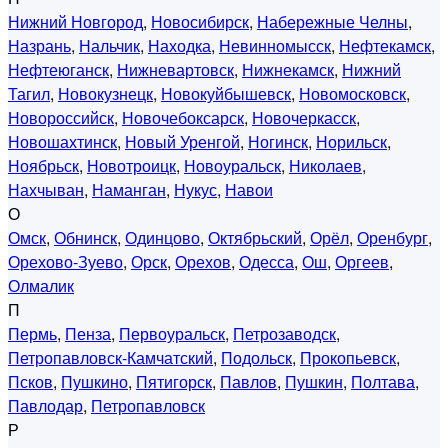
Нижний Новгород
,
Новосибирск
,
Набережные Челны
,
Назрань
,
Нальчик
,
Находка
,
Невинномысск
,
Нефтекамск
,
Нефтеюганск
,
Нижневартовск
,
Нижнекамск
,
Нижний
Тагил
,
Новокузнецк
,
Новокуйбышевск
,
Новомосковск
,
Новороссийск
,
Новочебоксарск
,
Новочеркасск
,
Новошахтинск
,
Новый Уренгой
,
Ногинск
,
Норильск
,
Ноябрьск
,
Новотроицк
,
Новоуральск
,
Николаев
,
Нахчыван
,
Наманган
,
Нукус
,
Навои
О
Омск
,
Обнинск
,
Одинцово
,
Октябрьский
,
Орёл
,
Оренбург
,
Орехово-Зуево
,
Орск
,
Орехов
,
Одесса
,
Ош
,
Оргеев
,
Олмалик
П
Пермь
,
Пенза
,
Первоуральск
,
Петрозаводск
,
Петропавловск-Камчатский
,
Подольск
,
Прокопьевск
,
Псков
,
Пушкино
,
Пятигорск
,
Павлов
,
Пушкин
,
Полтава
,
Павлодар
,
Петропавловск
Р