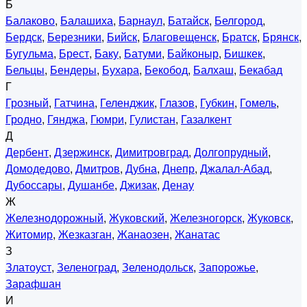
Б
Балаково
,
Балашиха
,
Барнаул
,
Батайск
,
Белгород
,
Бердск
,
Березники
,
Бийск
,
Благовещенск
,
Братск
,
Брянск
,
Бугульма
,
Брест
,
Баку
,
Батуми
,
Байконыр
,
Бишкек
,
Бельцы
,
Бендеры
,
Бухара
,
Бекобод
,
Балхаш
,
Бекабад
Г
Грозный
,
Гатчина
,
Геленджик
,
Глазов
,
Губкин
,
Гомель
,
Гродно
,
Гянджа
,
Гюмри
,
Гулистан
,
Газалкент
Д
Дербент
,
Дзержинск
,
Димитровград
,
Долгопрудный
,
Домодедово
,
Дмитров
,
Дубна
,
Днепр
,
Джалал-Абад
,
Дубоссары
,
Душанбе
,
Джизак
,
Денау
Ж
Железнодорожный
,
Жуковский
,
Железногорск
,
Жуковск
,
Житомир
,
Жезказган
,
Жанаозен
,
Жанатас
З
Златоуст
,
Зеленоград
,
Зеленодольск
,
Запорожье
,
Зарафшан
И