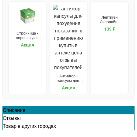
Лептиген
Липолайн -
капсулы для
139 ₽
похудения
Стройница -
порошок для
похудения
Акция
АнтиЖор -
капсулы для
похудения
Акция
Описание
Отзывы
Товар в других городах