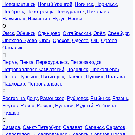
Новошахтинск
,
Новый Уренгой
,
Ногинск
,
Норильск
,
Ноябрьск
,
Новотроицк
,
Новоуральск
,
Николаев
,
Нахчыван
,
Наманган
,
Нукус
,
Навои
О
Омск
,
Обнинск
,
Одинцово
,
Октябрьский
,
Орёл
,
Оренбург
,
Орехово-Зуево
,
Орск
,
Орехов
,
Одесса
,
Ош
,
Оргеев
,
Олмалик
П
Пермь
,
Пенза
,
Первоуральск
,
Петрозаводск
,
Петропавловск-Камчатский
,
Подольск
,
Прокопьевск
,
Псков
,
Пушкино
,
Пятигорск
,
Павлов
,
Пушкин
,
Полтава
,
Павлодар
,
Петропавловск
Р
Ростов-на-Дону
,
Раменское
,
Рубцовск
,
Рыбинск
,
Рязань
,
Реутов
,
Ровно
,
Раздан
,
Рустави
,
Рудный
,
Рыбница
,
Риддер
С
Самара
,
Санкт-Петербург
,
Салават
,
Саранск
,
Саратов
,
Севастополь
,
Северодвинск
,
Северск
,
Сергиев Посад
,