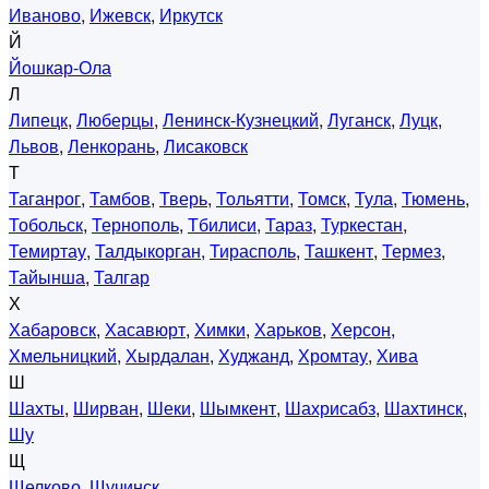
Иваново
,
Ижевск
,
Иркутск
Й
Йошкар-Ола
Л
Липецк
,
Люберцы
,
Ленинск-Кузнецкий
,
Луганск
,
Луцк
,
Львов
,
Ленкорань
,
Лисаковск
Т
Таганрог
,
Тамбов
,
Тверь
,
Тольятти
,
Томск
,
Тула
,
Тюмень
,
Тобольск
,
Тернополь
,
Тбилиси
,
Тараз
,
Туркестан
,
Темиртау
,
Талдыкорган
,
Тирасполь
,
Ташкент
,
Термез
,
Тайынша
,
Талгар
Х
Хабаровск
,
Хасавюрт
,
Химки
,
Харьков
,
Херсон
,
Хмельницкий
,
Хырдалан
,
Худжанд
,
Хромтау
,
Хива
Ш
Шахты
,
Ширван
,
Шеки
,
Шымкент
,
Шахрисабз
,
Шахтинск
,
Шу
Щ
Щелково
,
Щучинск