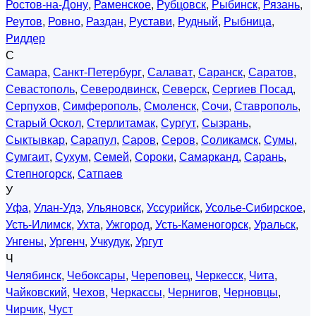
Ростов-на-Дону
,
Раменское
,
Рубцовск
,
Рыбинск
,
Рязань
,
Реутов
,
Ровно
,
Раздан
,
Рустави
,
Рудный
,
Рыбница
,
Риддер
С
Самара
,
Санкт-Петербург
,
Салават
,
Саранск
,
Саратов
,
Севастополь
,
Северодвинск
,
Северск
,
Сергиев Посад
,
Серпухов
,
Симферополь
,
Смоленск
,
Сочи
,
Ставрополь
,
Старый Оскол
,
Стерлитамак
,
Сургут
,
Сызрань
,
Сыктывкар
,
Сарапул
,
Саров
,
Серов
,
Соликамск
,
Сумы
,
Сумгаит
,
Сухум
,
Семей
,
Сороки
,
Самарканд
,
Сарань
,
Степногорск
,
Сатпаев
У
Уфа
,
Улан-Удэ
,
Ульяновск
,
Уссурийск
,
Усолье-Сибирское
,
Усть-Илимск
,
Ухта
,
Ужгород
,
Усть-Каменогорск
,
Уральск
,
Унгены
,
Ургенч
,
Учкудук
,
Ургут
Ч
Челябинск
,
Чебоксары
,
Череповец
,
Черкесск
,
Чита
,
Чайковский
,
Чехов
,
Черкассы
,
Чернигов
,
Черновцы
,
Чирчик
,
Чуст