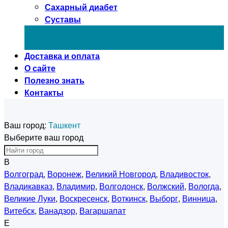
Сахарный диабет
Суставы
Доставка и оплата
О сайте
Полезно знать
Контакты
Ваш город:
Ташкент
Выберите ваш город
В
Волгоград
,
Воронеж
,
Великий Новгород
,
Владивосток
,
Владикавказ
,
Владимир
,
Волгодонск
,
Волжский
,
Вологда
,
Великие Луки
,
Воскресенск
,
Воткинск
,
Выборг
,
Винница
,
Витебск
,
Ванадзор
,
Вагаршапат
Е