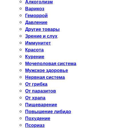
Алкоголизм
Варикоз
Геморрой
Давление
Другие товары
Зрение и слух
Иммунитет
Красота
Курение
Мочеполовая система
Мужское здоровье
Нервная система
От грибка
От паразитов
От храпа
Пищеварение
Повышение либидо
Похудение
Псориаз