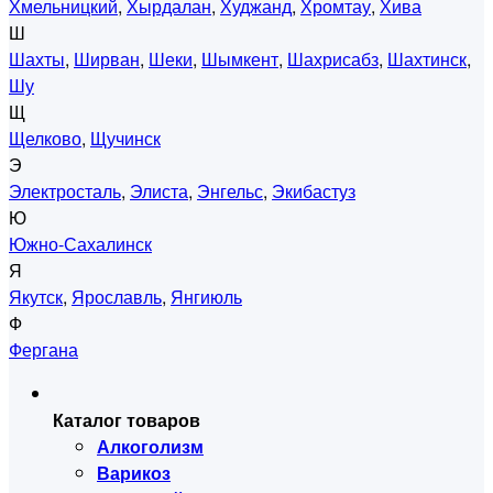
Хмельницкий
,
Хырдалан
,
Худжанд
,
Хромтау
,
Хива
Ш
Шахты
,
Ширван
,
Шеки
,
Шымкент
,
Шахрисабз
,
Шахтинск
,
Шу
Щ
Щелково
,
Щучинск
Э
Электросталь
,
Элиста
,
Энгельс
,
Экибастуз
Ю
Южно-Сахалинск
Я
Якутск
,
Ярославль
,
Янгиюль
Ф
Фергана
Каталог товаров
Алкоголизм
Варикоз