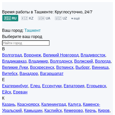
Время работы в Ташкенте:
Круглосуточно, 24/7
🇷🇺 RU
🇰🇿 KZ
🇺🇦 UA
🇺🇿 UZ
▾ ещё
Ваш город:
Ташкент
Выберите ваш город
В
Волгоград
,
Воронеж
,
Великий Новгород
,
Владивосток
,
Владикавказ
,
Владимир
,
Волгодонск
,
Волжский
,
Вологда
,
Великие Луки
,
Воскресенск
,
Воткинск
,
Выборг
,
Винница
,
Витебск
,
Ванадзор
,
Вагаршапат
Е
Екатеринбург
,
Елец
,
Ессентуки
,
Евпатория
,
Егорьевск
,
Ейск
,
Ереван
К
Казань
,
Красноярск
,
Калининград
,
Калуга
,
Каменск-
Уральский
,
Камышин
,
Каспийск
,
Кемерово
,
Керчь
,
Киров
,