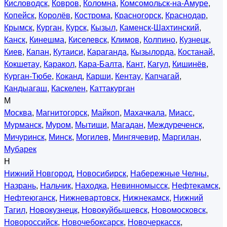
Кисловодск
,
Ковров
,
Коломна
,
Комсомольск-на-Амуре
,
Копейск
,
Королёв
,
Кострома
,
Красногорск
,
Краснодар
,
Крымск
,
Курган
,
Курск
,
Кызыл
,
Каменск-Шахтинский
,
Канск
,
Кинешма
,
Киселевск
,
Климов
,
Колпино
,
Кузнецк
,
Киев
,
Капан
,
Кутаиси
,
Караганда
,
Кызылорда
,
Костанай
,
Кокшетау
,
Каракол
,
Кара-Балта
,
Кант
,
Кагул
,
Кишинёв
,
Курган-Тюбе
,
Коканд
,
Карши
,
Кентау
,
Капчагай
,
Кандыагаш
,
Каскелен
,
Каттакурган
М
Москва
,
Магнитогорск
,
Майкоп
,
Махачкала
,
Миасс
,
Мурманск
,
Муром
,
Мытищи
,
Магадан
,
Междуреченск
,
Мичуринск
,
Минск
,
Могилев
,
Мингячевир
,
Маргилан
,
Мубарек
Н
Нижний Новгород
,
Новосибирск
,
Набережные Челны
,
Назрань
,
Нальчик
,
Находка
,
Невинномысск
,
Нефтекамск
,
Нефтеюганск
,
Нижневартовск
,
Нижнекамск
,
Нижний
Тагил
,
Новокузнецк
,
Новокуйбышевск
,
Новомосковск
,
Новороссийск
,
Новочебоксарск
,
Новочеркасск
,