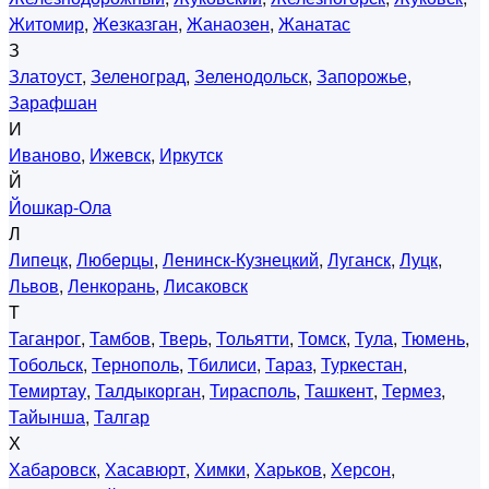
Житомир
,
Жезказган
,
Жанаозен
,
Жанатас
З
Златоуст
,
Зеленоград
,
Зеленодольск
,
Запорожье
,
Зарафшан
И
Иваново
,
Ижевск
,
Иркутск
Й
Йошкар-Ола
Л
Липецк
,
Люберцы
,
Ленинск-Кузнецкий
,
Луганск
,
Луцк
,
Львов
,
Ленкорань
,
Лисаковск
Т
Таганрог
,
Тамбов
,
Тверь
,
Тольятти
,
Томск
,
Тула
,
Тюмень
,
Тобольск
,
Тернополь
,
Тбилиси
,
Тараз
,
Туркестан
,
Темиртау
,
Талдыкорган
,
Тирасполь
,
Ташкент
,
Термез
,
Тайынша
,
Талгар
Х
Хабаровск
,
Хасавюрт
,
Химки
,
Харьков
,
Херсон
,