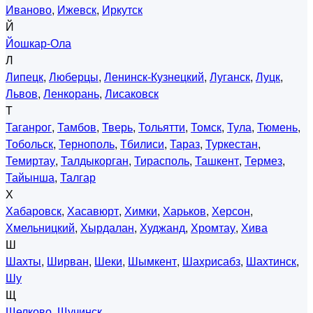
Иваново
,
Ижевск
,
Иркутск
Й
Йошкар-Ола
Л
Липецк
,
Люберцы
,
Ленинск-Кузнецкий
,
Луганск
,
Луцк
,
Львов
,
Ленкорань
,
Лисаковск
Т
Таганрог
,
Тамбов
,
Тверь
,
Тольятти
,
Томск
,
Тула
,
Тюмень
,
Тобольск
,
Тернополь
,
Тбилиси
,
Тараз
,
Туркестан
,
Темиртау
,
Талдыкорган
,
Тирасполь
,
Ташкент
,
Термез
,
Тайынша
,
Талгар
Х
Хабаровск
,
Хасавюрт
,
Химки
,
Харьков
,
Херсон
,
Хмельницкий
,
Хырдалан
,
Худжанд
,
Хромтау
,
Хива
Ш
Шахты
,
Ширван
,
Шеки
,
Шымкент
,
Шахрисабз
,
Шахтинск
,
Шу
Щ
Щелково
,
Щучинск