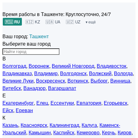
Время работы в Ташкенте:
Круглосуточно, 24/7
🇷🇺 RU
🇰🇿 KZ
🇺🇦 UA
🇺🇿 UZ
▾ ещё
Ваш город:
Ташкент
Выберите ваш город
В
Волгоград
,
Воронеж
,
Великий Новгород
,
Владивосток
,
Владикавказ
,
Владимир
,
Волгодонск
,
Волжский
,
Вологда
,
Великие Луки
,
Воскресенск
,
Воткинск
,
Выборг
,
Винница
,
Витебск
,
Ванадзор
,
Вагаршапат
Е
Екатеринбург
,
Елец
,
Ессентуки
,
Евпатория
,
Егорьевск
,
Ейск
,
Ереван
К
Казань
,
Красноярск
,
Калининград
,
Калуга
,
Каменск-
Уральский
,
Камышин
,
Каспийск
,
Кемерово
,
Керчь
,
Киров
,