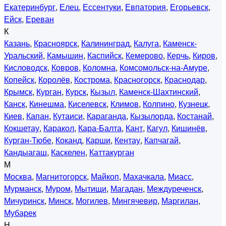
Екатеринбург
,
Елец
,
Ессентуки
,
Евпатория
,
Егорьевск
,
Ейск
,
Ереван
К
Казань
,
Красноярск
,
Калининград
,
Калуга
,
Каменск-
Уральский
,
Камышин
,
Каспийск
,
Кемерово
,
Керчь
,
Киров
,
Кисловодск
,
Ковров
,
Коломна
,
Комсомольск-на-Амуре
,
Копейск
,
Королёв
,
Кострома
,
Красногорск
,
Краснодар
,
Крымск
,
Курган
,
Курск
,
Кызыл
,
Каменск-Шахтинский
,
Канск
,
Кинешма
,
Киселевск
,
Климов
,
Колпино
,
Кузнецк
,
Киев
,
Капан
,
Кутаиси
,
Караганда
,
Кызылорда
,
Костанай
,
Кокшетау
,
Каракол
,
Кара-Балта
,
Кант
,
Кагул
,
Кишинёв
,
Курган-Тюбе
,
Коканд
,
Карши
,
Кентау
,
Капчагай
,
Кандыагаш
,
Каскелен
,
Каттакурган
М
Москва
,
Магнитогорск
,
Майкоп
,
Махачкала
,
Миасс
,
Мурманск
,
Муром
,
Мытищи
,
Магадан
,
Междуреченск
,
Мичуринск
,
Минск
,
Могилев
,
Мингячевир
,
Маргилан
,
Мубарек
Н