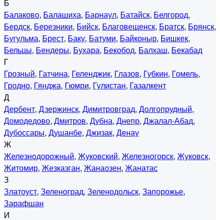
Б
Балаково
,
Балашиха
,
Барнаул
,
Батайск
,
Белгород
,
Бердск
,
Березники
,
Бийск
,
Благовещенск
,
Братск
,
Брянск
,
Бугульма
,
Брест
,
Баку
,
Батуми
,
Байконыр
,
Бишкек
,
Бельцы
,
Бендеры
,
Бухара
,
Бекобод
,
Балхаш
,
Бекабад
Г
Грозный
,
Гатчина
,
Геленджик
,
Глазов
,
Губкин
,
Гомель
,
Гродно
,
Гянджа
,
Гюмри
,
Гулистан
,
Газалкент
Д
Дербент
,
Дзержинск
,
Димитровград
,
Долгопрудный
,
Домодедово
,
Дмитров
,
Дубна
,
Днепр
,
Джалал-Абад
,
Дубоссары
,
Душанбе
,
Джизак
,
Денау
Ж
Железнодорожный
,
Жуковский
,
Железногорск
,
Жуковск
,
Житомир
,
Жезказган
,
Жанаозен
,
Жанатас
З
Златоуст
,
Зеленоград
,
Зеленодольск
,
Запорожье
,
Зарафшан
И