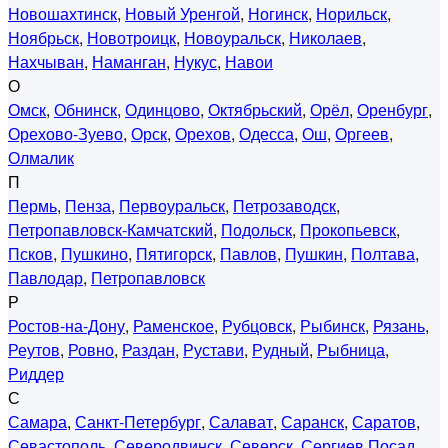
Новошахтинск
,
Новый Уренгой
,
Ногинск
,
Норильск
,
Ноябрьск
,
Новотроицк
,
Новоуральск
,
Николаев
,
Нахчыван
,
Наманган
,
Нукус
,
Навои
О
Омск
,
Обнинск
,
Одинцово
,
Октябрьский
,
Орёл
,
Оренбург
,
Орехово-Зуево
,
Орск
,
Орехов
,
Одесса
,
Ош
,
Оргеев
,
Олмалик
П
Пермь
,
Пенза
,
Первоуральск
,
Петрозаводск
,
Петропавловск-Камчатский
,
Подольск
,
Прокопьевск
,
Псков
,
Пушкино
,
Пятигорск
,
Павлов
,
Пушкин
,
Полтава
,
Павлодар
,
Петропавловск
Р
Ростов-на-Дону
,
Раменское
,
Рубцовск
,
Рыбинск
,
Рязань
,
Реутов
,
Ровно
,
Раздан
,
Рустави
,
Рудный
,
Рыбница
,
Риддер
С
Самара
,
Санкт-Петербург
,
Салават
,
Саранск
,
Саратов
,
Севастополь
,
Северодвинск
,
Северск
,
Сергиев Посад
,