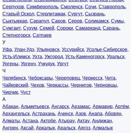
Серпухов
,
Симферополь
,
Смоленск
,
Сочи
,
Ставрополь
,
Старый Оскол
,
Стерлитамак
,
Сургут
,
Сызрань
,
Сыктывкар
,
Сарапул
,
Саров
,
Серов
,
Соликамск
,
Сумы
,
Сумгаит
,
Сухум
,
Семей
,
Сороки
,
Самарканд
,
Сарань
,
Степногорск
,
Сатпаев
У
Уфа
,
Улан-Удэ
,
Ульяновск
,
Уссурийск
,
Усолье-Сибирское
,
Усть-Илимск
,
Ухта
,
Ужгород
,
Усть-Каменогорск
,
Уральск
,
Унгены
,
Ургенч
,
Учкудук
,
Ургут
Ч
Челябинск
,
Чебоксары
,
Череповец
,
Черкесск
,
Чита
,
Чайковский
,
Чехов
,
Черкассы
,
Чернигов
,
Черновцы
,
Чирчик
,
Чуст
А
Абакан
,
Альметьевск
,
Ангарск
,
Арзамас
,
Армавир
,
Артём
,
Архангельск
,
Астрахань
,
Ачинск
,
Азов
,
Анапа
,
Абовян
,
Алматы
,
Астана
,
Актобе
,
Атырау
,
Актау
,
Андижан
,
Ангрен
,
Аксай
,
Аркалык
,
Аральск
,
Аягоз
,
Алмалык