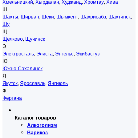
Хмельницкий
,
Хырдалан
,
Худжанд
,
Хромтау
,
Хива
Ш
Шахты
,
Ширван
,
Шеки
,
Шымкент
,
Шахрисабз
,
Шахтинск
,
Шу
Щ
Щелково
,
Щучинск
Э
Электросталь
,
Элиста
,
Энгельс
,
Экибастуз
Ю
Южно-Сахалинск
Я
Якутск
,
Ярославль
,
Янгиюль
Ф
Фергана
Каталог товаров
Алкоголизм
Варикоз