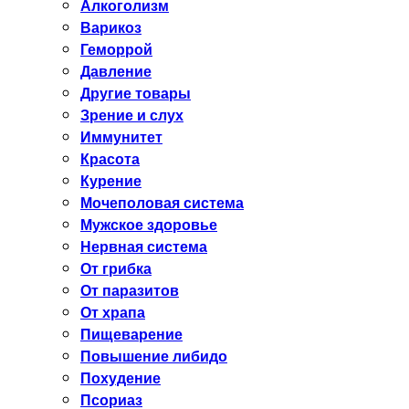
Алкоголизм
Варикоз
Геморрой
Давление
Другие товары
Зрение и слух
Иммунитет
Красота
Курение
Мочеполовая система
Мужское здоровье
Нервная система
От грибка
От паразитов
От храпа
Пищеварение
Повышение либидо
Похудение
Псориаз