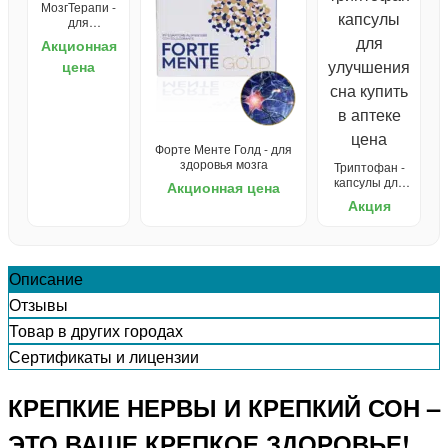
МозгТерапи -
для
интеллекта и
Акционная
мышления
цена
Форте Менте Голд - для
здоровья мозга
Триптофан -
капсулы для
Акционная цена
улучшения
Акция
сна
Описание
Отзывы
Товар в других городах
Сертификаты и лицензии
КРЕПКИЕ НЕРВЫ И КРЕПКИЙ СОН –
ЭТО ВАШЕ КРЕПКОЕ ЗДОРОВЬЕ!