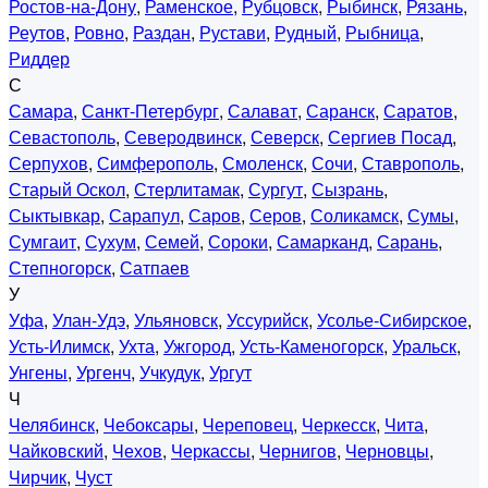
Ростов-на-Дону
,
Раменское
,
Рубцовск
,
Рыбинск
,
Рязань
,
Реутов
,
Ровно
,
Раздан
,
Рустави
,
Рудный
,
Рыбница
,
Риддер
С
Самара
,
Санкт-Петербург
,
Салават
,
Саранск
,
Саратов
,
Севастополь
,
Северодвинск
,
Северск
,
Сергиев Посад
,
Серпухов
,
Симферополь
,
Смоленск
,
Сочи
,
Ставрополь
,
Старый Оскол
,
Стерлитамак
,
Сургут
,
Сызрань
,
Сыктывкар
,
Сарапул
,
Саров
,
Серов
,
Соликамск
,
Сумы
,
Сумгаит
,
Сухум
,
Семей
,
Сороки
,
Самарканд
,
Сарань
,
Степногорск
,
Сатпаев
У
Уфа
,
Улан-Удэ
,
Ульяновск
,
Уссурийск
,
Усолье-Сибирское
,
Усть-Илимск
,
Ухта
,
Ужгород
,
Усть-Каменогорск
,
Уральск
,
Унгены
,
Ургенч
,
Учкудук
,
Ургут
Ч
Челябинск
,
Чебоксары
,
Череповец
,
Черкесск
,
Чита
,
Чайковский
,
Чехов
,
Черкассы
,
Чернигов
,
Черновцы
,
Чирчик
,
Чуст