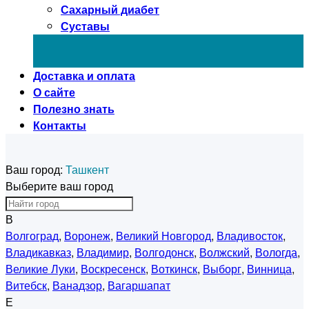
Сахарный диабет
Суставы
Доставка и оплата
О сайте
Полезно знать
Контакты
Ваш город:
Ташкент
Выберите ваш город
В
Волгоград
,
Воронеж
,
Великий Новгород
,
Владивосток
,
Владикавказ
,
Владимир
,
Волгодонск
,
Волжский
,
Вологда
,
Великие Луки
,
Воскресенск
,
Воткинск
,
Выборг
,
Винница
,
Витебск
,
Ванадзор
,
Вагаршапат
Е