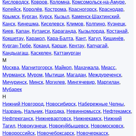
Кисловодск
,
Ковров
,
Коломна
,
Комсомольск-на-Амуре
,
Копейск
,
Королёв
,
Кострома
,
Красногорск
,
Краснодар
,
Крымск
,
Курган
,
Курск
,
Кызыл
,
Каменск-Шахтинский
,
Канск
,
Кинешма
,
Киселевск
,
Климов
,
Колпино
,
Кузнецк
,
Киев
,
Капан
,
Кутаиси
,
Караганда
,
Кызылорда
,
Костанай
,
Кокшетау
,
Каракол
,
Кара-Балта
,
Кант
,
Кагул
,
Кишинёв
,
Курган-Тюбе
,
Коканд
,
Карши
,
Кентау
,
Капчагай
,
Кандыагаш
,
Каскелен
,
Каттакурган
М
Москва
,
Магнитогорск
,
Майкоп
,
Махачкала
,
Миасс
,
Мурманск
,
Муром
,
Мытищи
,
Магадан
,
Междуреченск
,
Мичуринск
,
Минск
,
Могилев
,
Мингячевир
,
Маргилан
,
Мубарек
Н
Нижний Новгород
,
Новосибирск
,
Набережные Челны
,
Назрань
,
Нальчик
,
Находка
,
Невинномысск
,
Нефтекамск
,
Нефтеюганск
,
Нижневартовск
,
Нижнекамск
,
Нижний
Тагил
,
Новокузнецк
,
Новокуйбышевск
,
Новомосковск
,
Новороссийск
,
Новочебоксарск
,
Новочеркасск
,