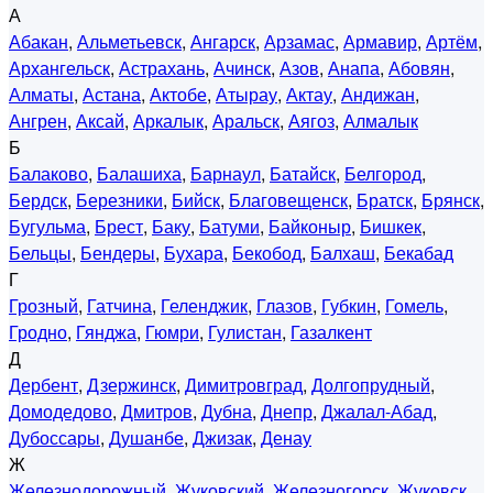
А
Абакан
,
Альметьевск
,
Ангарск
,
Арзамас
,
Армавир
,
Артём
,
Архангельск
,
Астрахань
,
Ачинск
,
Азов
,
Анапа
,
Абовян
,
Алматы
,
Астана
,
Актобе
,
Атырау
,
Актау
,
Андижан
,
Ангрен
,
Аксай
,
Аркалык
,
Аральск
,
Аягоз
,
Алмалык
Б
Балаково
,
Балашиха
,
Барнаул
,
Батайск
,
Белгород
,
Бердск
,
Березники
,
Бийск
,
Благовещенск
,
Братск
,
Брянск
,
Бугульма
,
Брест
,
Баку
,
Батуми
,
Байконыр
,
Бишкек
,
Бельцы
,
Бендеры
,
Бухара
,
Бекобод
,
Балхаш
,
Бекабад
Г
Грозный
,
Гатчина
,
Геленджик
,
Глазов
,
Губкин
,
Гомель
,
Гродно
,
Гянджа
,
Гюмри
,
Гулистан
,
Газалкент
Д
Дербент
,
Дзержинск
,
Димитровград
,
Долгопрудный
,
Домодедово
,
Дмитров
,
Дубна
,
Днепр
,
Джалал-Абад
,
Дубоссары
,
Душанбе
,
Джизак
,
Денау
Ж
Железнодорожный
,
Жуковский
,
Железногорск
,
Жуковск
,