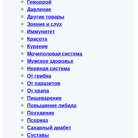
Геморрой
Давление
Другие товары
Зрение и слух
Иммунитет
Красота
Курение
Мочеполовая система
Мужское здоровье
Нервная система
От грибка
От паразитов
От храпа
Пищеварение
Повышение либидо
Похудение
Псориаз
Сахарный диабет
Суставы