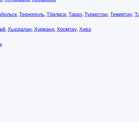
обольск
,
Тернополь
,
Тбилиси
,
Тараз
,
Туркестан
,
Темиртау
,
Т
ий
,
Хырдалан
,
Худжанд
,
Хромтау
,
Хива
у