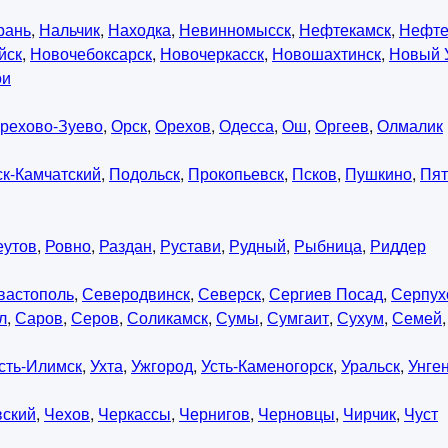
рань
,
Нальчик
,
Находка
,
Невинномысск
,
Нефтекамск
,
Нефте
йск
,
Новочебоксарск
,
Новочеркасск
,
Новошахтинск
,
Новый 
ои
рехово-Зуево
,
Орск
,
Орехов
,
Одесса
,
Ош
,
Оргеев
,
Олмалик
к-Камчатский
,
Подольск
,
Прокопьевск
,
Псков
,
Пушкино
,
Пят
еутов
,
Ровно
,
Раздан
,
Рустави
,
Рудный
,
Рыбница
,
Риддер
вастополь
,
Северодвинск
,
Северск
,
Сергиев Посад
,
Серпух
л
,
Саров
,
Серов
,
Соликамск
,
Сумы
,
Сумгаит
,
Сухум
,
Семей
сть-Илимск
,
Ухта
,
Ужгород
,
Усть-Каменогорск
,
Уральск
,
Унге
вский
,
Чехов
,
Черкассы
,
Чернигов
,
Черновцы
,
Чирчик
,
Чуст