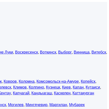
ие Луки
,
Воскресенск
,
Воткинск
,
Выборг
,
Винница
,
Витебск
,
к
,
Ковров
,
Коломна
,
Комсомольск-на-Амуре
,
Копейск
,
елевск
,
Климов
,
Колпино
,
Кузнецк
,
Киев
,
Капан
,
Кутаиси
,
Кентау
,
Капчагай
,
Кандыагаш
,
Каскелен
,
Каттакурган
нск
,
Могилев
,
Мингячевир
,
Маргилан
,
Мубарек