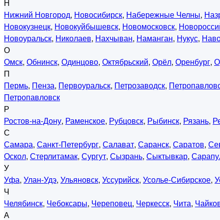
Н
Нижний Новгород
,
Новосибирск
,
Набережные Челны
,
Наз
Новокузнецк
,
Новокуйбышевск
,
Новомосковск
,
Новоросси
Новоуральск
,
Николаев
,
Нахчыван
,
Наманган
,
Нукус
,
Нав
О
Омск
,
Обнинск
,
Одинцово
,
Октябрьский
,
Орёл
,
Оренбург
,
О
П
Пермь
,
Пенза
,
Первоуральск
,
Петрозаводск
,
Петропавловс
Петропавловск
Р
Ростов-на-Дону
,
Раменское
,
Рубцовск
,
Рыбинск
,
Рязань
,
Р
С
Самара
,
Санкт-Петербург
,
Салават
,
Саранск
,
Саратов
,
Се
Оскол
,
Стерлитамак
,
Сургут
,
Сызрань
,
Сыктывкар
,
Сарапу
У
Уфа
,
Улан-Удэ
,
Ульяновск
,
Уссурийск
,
Усолье-Сибирское
,
У
Ч
Челябинск
,
Чебоксары
,
Череповец
,
Черкесск
,
Чита
,
Чайко
А