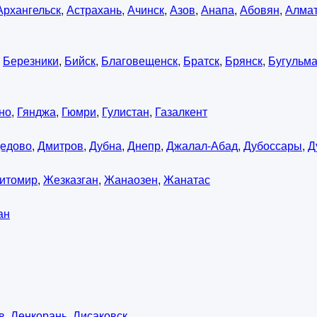
Архангельск
,
Астрахань
,
Ачинск
,
Азов
,
Анапа
,
Абовян
,
Алма
,
Березники
,
Бийск
,
Благовещенск
,
Братск
,
Брянск
,
Бугульм
но
,
Гянджа
,
Гюмри
,
Гулистан
,
Газалкент
едово
,
Дмитров
,
Дубна
,
Днепр
,
Джалал-Абад
,
Дубоссары
,
Д
итомир
,
Жезказган
,
Жанаозен
,
Жанатас
ан
в
,
Ленкорань
,
Лисаковск