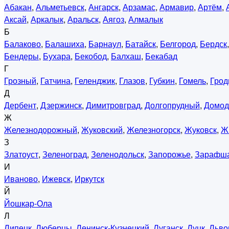
Абакан
,
Альметьевск
,
Ангарск
,
Арзамас
,
Армавир
,
Артём
,
Аксай
,
Аркалык
,
Аральск
,
Аягоз
,
Алмалык
Б
Балаково
,
Балашиха
,
Барнаул
,
Батайск
,
Белгород
,
Бердск
Бендеры
,
Бухара
,
Бекобод
,
Балхаш
,
Бекабад
Г
Грозный
,
Гатчина
,
Геленджик
,
Глазов
,
Губкин
,
Гомель
,
Грод
Д
Дербент
,
Дзержинск
,
Димитровград
,
Долгопрудный
,
Домод
Ж
Железнодорожный
,
Жуковский
,
Железногорск
,
Жуковск
,
Ж
З
Златоуст
,
Зеленоград
,
Зеленодольск
,
Запорожье
,
Зарафш
И
Иваново
,
Ижевск
,
Иркутск
Й
Йошкар-Ола
Л
Липецк
,
Люберцы
,
Ленинск-Кузнецкий
,
Луганск
,
Луцк
,
Льво