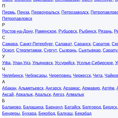
П
Пермь
,
Пенза
,
Первоуральск
,
Петрозаводск
,
Петропавловс
Петропавловск
Р
Ростов-на-Дону
,
Раменское
,
Рубцовск
,
Рыбинск
,
Рязань
,
Р
С
Самара
,
Санкт-Петербург
,
Салават
,
Саранск
,
Саратов
,
Се
Оскол
,
Стерлитамак
,
Сургут
,
Сызрань
,
Сыктывкар
,
Сарапу
У
Уфа
,
Улан-Удэ
,
Ульяновск
,
Уссурийск
,
Усолье-Сибирское
,
У
Ч
Челябинск
,
Чебоксары
,
Череповец
,
Черкесск
,
Чита
,
Чайко
А
Абакан
,
Альметьевск
,
Ангарск
,
Арзамас
,
Армавир
,
Артём
,
Аксай
,
Аркалык
,
Аральск
,
Аягоз
,
Алмалык
Б
Балаково
,
Балашиха
,
Барнаул
,
Батайск
,
Белгород
,
Бердск
Бендеры
,
Бухара
,
Бекобод
,
Балхаш
,
Бекабад