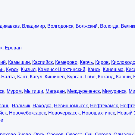
дикавказ
,
Владимир
,
Волгодонск
,
Волжский
,
Вологда
,
Велик
к
,
Ереван
кий
,
Камышин
,
Каспийск
,
Кемерово
,
Керчь
,
Киров
,
Кисловодс
ан
,
Курск
,
Кызыл
,
Каменск-Шахтинский
,
Канск
,
Кинешма
,
Кис
-Балта
,
Кант
,
Кагул
,
Кишинёв
,
Курган-Тюбе
,
Коканд
,
Карши
,
ск
,
Муром
,
Мытищи
,
Магадан
,
Междуреченск
,
Мичуринск
,
Ми
рань
,
Нальчик
,
Находка
,
Невинномысск
,
Нефтекамск
,
Нефте
йск
,
Новочебоксарск
,
Новочеркасск
,
Новошахтинск
,
Новый 
ои
рехово-Зуево
,
Орск
,
Орехов
,
Одесса
,
Ош
,
Оргеев
,
Олмалик