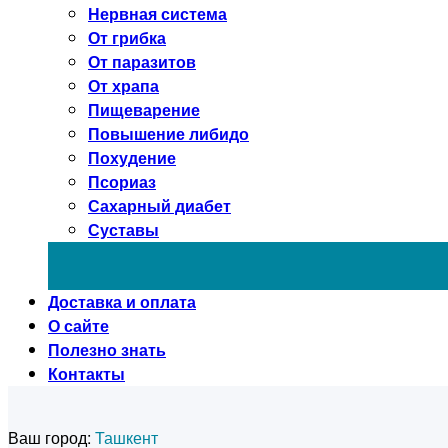
Нервная система
От грибка
От паразитов
От храпа
Пищеварение
Повышение либидо
Похудение
Псориаз
Сахарный диабет
Суставы
Доставка и оплата
О сайте
Полезно знать
Контакты
Ваш город:
Ташкент