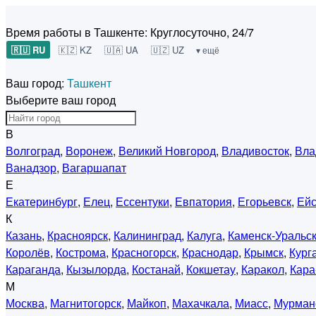
Время работы в Ташкенте:
Круглосуточно, 24/7
🇷🇺 RU
🇰🇿 KZ
🇺🇦 UA
🇺🇿 UZ
▾ ещё
Ваш город:
Ташкент
Выберите ваш город
В
Волгоград
,
Воронеж
,
Великий Новгород
,
Владивосток
,
Вла
Ванадзор
,
Вагаршапат
Е
Екатеринбург
,
Елец
,
Ессентуки
,
Евпатория
,
Егорьевск
,
Ейс
К
Казань
,
Красноярск
,
Калининград
,
Калуга
,
Каменск-Уральс
Королёв
,
Кострома
,
Красногорск
,
Краснодар
,
Крымск
,
Кург
Караганда
,
Кызылорда
,
Костанай
,
Кокшетау
,
Каракол
,
Кара
М
Москва
,
Магнитогорск
,
Майкоп
,
Махачкала
,
Миасс
,
Мурман