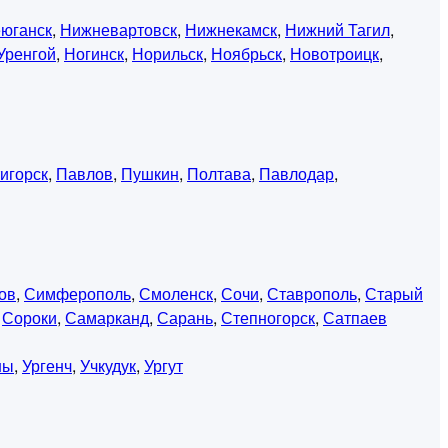
юганск
,
Нижневартовск
,
Нижнекамск
,
Нижний Тагил
,
Уренгой
,
Ногинск
,
Норильск
,
Ноябрьск
,
Новотроицк
,
игорск
,
Павлов
,
Пушкин
,
Полтава
,
Павлодар
,
ов
,
Симферополь
,
Смоленск
,
Сочи
,
Ставрополь
,
Старый
,
Сороки
,
Самарканд
,
Сарань
,
Степногорск
,
Сатпаев
ны
,
Ургенч
,
Учкудук
,
Ургут