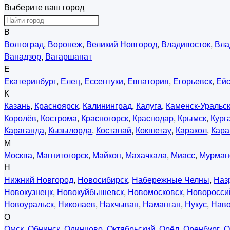
Выберите ваш город
В
Волгоград
,
Воронеж
,
Великий Новгород
,
Владивосток
,
Вла
Ванадзор
,
Вагаршапат
Е
Екатеринбург
,
Елец
,
Ессентуки
,
Евпатория
,
Егорьевск
,
Ейс
К
Казань
,
Красноярск
,
Калининград
,
Калуга
,
Каменск-Уральс
Королёв
,
Кострома
,
Красногорск
,
Краснодар
,
Крымск
,
Кург
Караганда
,
Кызылорда
,
Костанай
,
Кокшетау
,
Каракол
,
Кара
М
Москва
,
Магнитогорск
,
Майкоп
,
Махачкала
,
Миасс
,
Мурман
Н
Нижний Новгород
,
Новосибирск
,
Набережные Челны
,
Наз
Новокузнецк
,
Новокуйбышевск
,
Новомосковск
,
Новоросси
Новоуральск
,
Николаев
,
Нахчыван
,
Наманган
,
Нукус
,
Нав
О
Омск
,
Обнинск
,
Одинцово
,
Октябрьский
,
Орёл
,
Оренбург
,
О