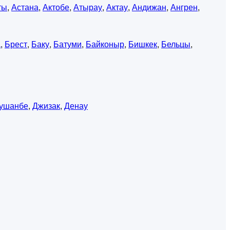
ты
,
Астана
,
Актобе
,
Атырау
,
Актау
,
Андижан
,
Ангрен
,
а
,
Брест
,
Баку
,
Батуми
,
Байконыр
,
Бишкек
,
Бельцы
,
ушанбе
,
Джизак
,
Денау