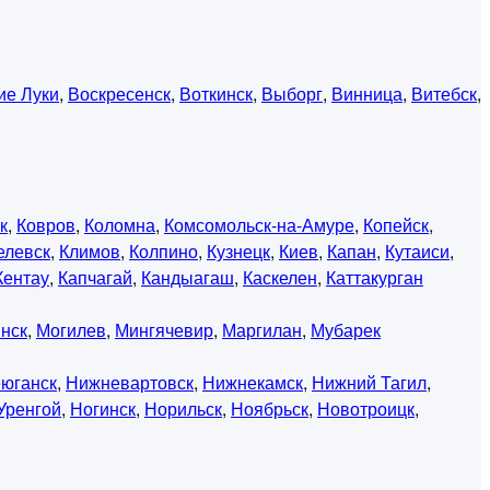
ие Луки
,
Воскресенск
,
Воткинск
,
Выборг
,
Винница
,
Витебск
,
к
,
Ковров
,
Коломна
,
Комсомольск-на-Амуре
,
Копейск
,
елевск
,
Климов
,
Колпино
,
Кузнецк
,
Киев
,
Капан
,
Кутаиси
,
Кентау
,
Капчагай
,
Кандыагаш
,
Каскелен
,
Каттакурган
нск
,
Могилев
,
Мингячевир
,
Маргилан
,
Мубарек
юганск
,
Нижневартовск
,
Нижнекамск
,
Нижний Тагил
,
Уренгой
,
Ногинск
,
Норильск
,
Ноябрьск
,
Новотроицк
,