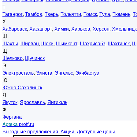
Т
Таганрог
,
Тамбов
,
Тверь
,
Тольятти
,
Томск
,
Тула
,
Тюмень
,
Т
Х
Хабаровск
,
Хасавюрт
,
Химки
,
Харьков
,
Херсон
,
Хмельницк
Ш
Шахты
,
Ширван
,
Шеки
,
Шымкент
,
Шахрисабз
,
Шахтинск
,
Ш
Щ
Щелково
,
Щучинск
Э
Электросталь
,
Элиста
,
Энгельс
,
Экибастуз
Ю
Южно-Сахалинск
Я
Якутск
,
Ярославль
,
Янгиюль
Ф
Фергана
Apteka
proff.ru
Выгодные предложения. Акции. Доступные цены.