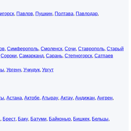
игорск
,
Павлов
,
Пушкин
,
Полтава
,
Павлодар
,
ов
,
Симферополь
,
Смоленск
,
Сочи
,
Ставрополь
,
Старый
,
Сороки
,
Самарканд
,
Сарань
,
Степногорск
,
Сатпаев
ны
,
Ургенч
,
Учкудук
,
Ургут
ты
,
Астана
,
Актобе
,
Атырау
,
Актау
,
Андижан
,
Ангрен
,
а
,
Брест
,
Баку
,
Батуми
,
Байконыр
,
Бишкек
,
Бельцы
,