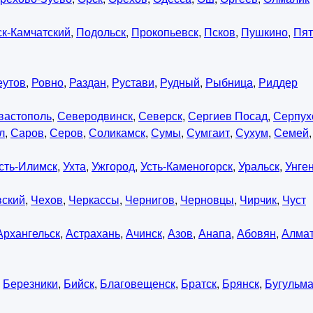
к-Камчатский
,
Подольск
,
Прокопьевск
,
Псков
,
Пушкино
,
Пят
еутов
,
Ровно
,
Раздан
,
Рустави
,
Рудный
,
Рыбница
,
Риддер
вастополь
,
Северодвинск
,
Северск
,
Сергиев Посад
,
Серпух
л
,
Саров
,
Серов
,
Соликамск
,
Сумы
,
Сумгаит
,
Сухум
,
Семей
сть-Илимск
,
Ухта
,
Ужгород
,
Усть-Каменогорск
,
Уральск
,
Унге
вский
,
Чехов
,
Черкассы
,
Чернигов
,
Черновцы
,
Чирчик
,
Чуст
Архангельск
,
Астрахань
,
Ачинск
,
Азов
,
Анапа
,
Абовян
,
Алма
,
Березники
,
Бийск
,
Благовещенск
,
Братск
,
Брянск
,
Бугульм