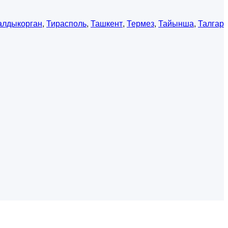
алдыкорган
,
Тирасполь
,
Ташкент
,
Термез
,
Тайынша
,
Талгар