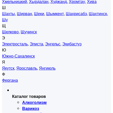
Хмельницкий
,
Хырдалан
,
Худжанд
,
Хромтау
,
Хива
Ш
Шахты
,
Ширван
,
Шеки
,
Шымкент
,
Шахрисабз
,
Шахтинск
,
Шу
Щ
Щелково
,
Щучинск
Э
Электросталь
,
Элиста
,
Энгельс
,
Экибастуз
Ю
Южно-Сахалинск
Я
Якутск
,
Ярославль
,
Янгиюль
Ф
Фергана
Каталог товаров
Алкоголизм
Варикоз