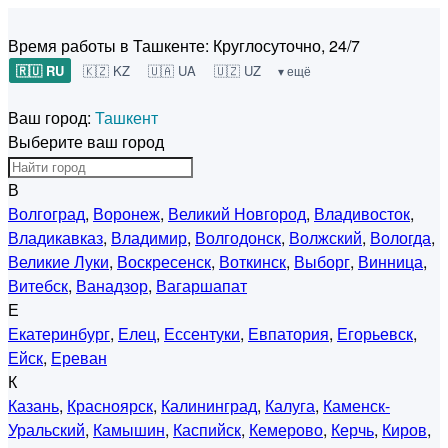
Время работы в Ташкенте:
Круглосуточно, 24/7
🇷🇺 RU
🇰🇿 KZ
🇺🇦 UA
🇺🇿 UZ
▾ ещё
Ваш город:
Ташкент
Выберите ваш город
В
Волгоград
,
Воронеж
,
Великий Новгород
,
Владивосток
,
Владикавказ
,
Владимир
,
Волгодонск
,
Волжский
,
Вологда
,
Великие Луки
,
Воскресенск
,
Воткинск
,
Выборг
,
Винница
,
Витебск
,
Ванадзор
,
Вагаршапат
Е
Екатеринбург
,
Елец
,
Ессентуки
,
Евпатория
,
Егорьевск
,
Ейск
,
Ереван
К
Казань
,
Красноярск
,
Калининград
,
Калуга
,
Каменск-
Уральский
,
Камышин
,
Каспийск
,
Кемерово
,
Керчь
,
Киров
,