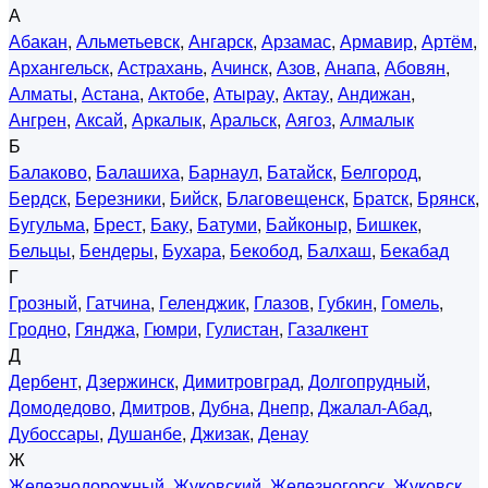
А
Абакан
,
Альметьевск
,
Ангарск
,
Арзамас
,
Армавир
,
Артём
,
Архангельск
,
Астрахань
,
Ачинск
,
Азов
,
Анапа
,
Абовян
,
Алматы
,
Астана
,
Актобе
,
Атырау
,
Актау
,
Андижан
,
Ангрен
,
Аксай
,
Аркалык
,
Аральск
,
Аягоз
,
Алмалык
Б
Балаково
,
Балашиха
,
Барнаул
,
Батайск
,
Белгород
,
Бердск
,
Березники
,
Бийск
,
Благовещенск
,
Братск
,
Брянск
,
Бугульма
,
Брест
,
Баку
,
Батуми
,
Байконыр
,
Бишкек
,
Бельцы
,
Бендеры
,
Бухара
,
Бекобод
,
Балхаш
,
Бекабад
Г
Грозный
,
Гатчина
,
Геленджик
,
Глазов
,
Губкин
,
Гомель
,
Гродно
,
Гянджа
,
Гюмри
,
Гулистан
,
Газалкент
Д
Дербент
,
Дзержинск
,
Димитровград
,
Долгопрудный
,
Домодедово
,
Дмитров
,
Дубна
,
Днепр
,
Джалал-Абад
,
Дубоссары
,
Душанбе
,
Джизак
,
Денау
Ж
Железнодорожный
,
Жуковский
,
Железногорск
,
Жуковск
,