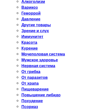
Алкоголизм
Варикоз
Геморрой
Давление
Другие товары
Зрение и слух
Иммунитет
Красота
Курение
Мочеполовая система
Мужское здоровье
Нервная система
От грибка
От паразитов
От храпа
Пищеварение
Повышение либидо
Похудение
Псориаз