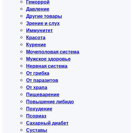
Геморрой
Давление
Другие товары
Зрение и слух
Иммунитет
Красота
Курение
Мочеполовая система
Мужское здоровье
Нервная система
От грибка
От паразитов
От храпа
Пищеварение
Повышение либидо
Похудение
Псориаз
Сахарный диабет
Суставы