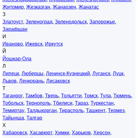
Житомир
,
Жезказган
,
Жанаозен
,
Жанатас
З
Златоуст
,
Зеленоград
,
Зеленодольск
,
Запорожье
,
Зарафшан
И
Иваново
,
Ижевск
,
Иркутск
Й
Йошкар-Ола
Л
Липецк
,
Люберцы
,
Ленинск-Кузнецкий
,
Луганск
,
Луцк
,
Львов
,
Ленкорань
,
Лисаковск
Т
Таганрог
,
Тамбов
,
Тверь
,
Тольятти
,
Томск
,
Тула
,
Тюмень
,
Тобольск
,
Тернополь
,
Тбилиси
,
Тараз
,
Туркестан
,
Темиртау
,
Талдыкорган
,
Тирасполь
,
Ташкент
,
Термез
,
Тайынша
,
Талгар
Х
Хабаровск
,
Хасавюрт
,
Химки
,
Харьков
,
Херсон
,