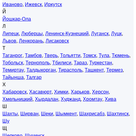
Иваново
,
Ижевск
,
Иркутск
Й
Йошкар-Ола
Л
Липецк
,
Люберцы
,
Ленинск-Кузнецкий
,
Луганск
,
Луцк
,
Львов
,
Ленкорань
,
Лисаковск
Т
Таганрог
,
Тамбов
,
Тверь
,
Тольятти
,
Томск
,
Тула
,
Тюмень
,
Тобольск
,
Тернополь
,
Тбилиси
,
Тараз
,
Туркестан
,
Темиртау
,
Талдыкорган
,
Тирасполь
,
Ташкент
,
Термез
,
Тайынша
,
Талгар
Х
Хабаровск
,
Хасавюрт
,
Химки
,
Харьков
,
Херсон
,
Хмельницкий
,
Хырдалан
,
Худжанд
,
Хромтау
,
Хива
Ш
Шахты
,
Ширван
,
Шеки
,
Шымкент
,
Шахрисабз
,
Шахтинск
,
Шу
Щ
Щелково
,
Щучинск