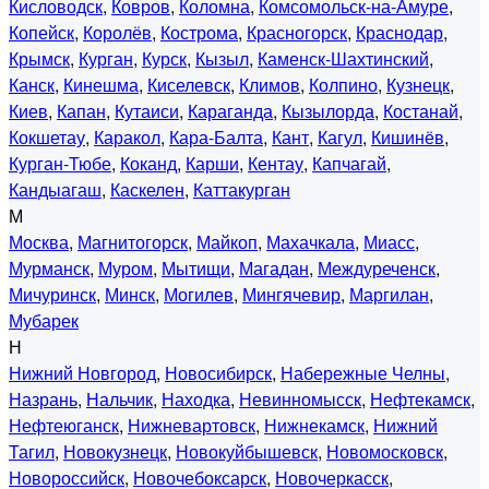
Кисловодск
,
Ковров
,
Коломна
,
Комсомольск-на-Амуре
,
Копейск
,
Королёв
,
Кострома
,
Красногорск
,
Краснодар
,
Крымск
,
Курган
,
Курск
,
Кызыл
,
Каменск-Шахтинский
,
Канск
,
Кинешма
,
Киселевск
,
Климов
,
Колпино
,
Кузнецк
,
Киев
,
Капан
,
Кутаиси
,
Караганда
,
Кызылорда
,
Костанай
,
Кокшетау
,
Каракол
,
Кара-Балта
,
Кант
,
Кагул
,
Кишинёв
,
Курган-Тюбе
,
Коканд
,
Карши
,
Кентау
,
Капчагай
,
Кандыагаш
,
Каскелен
,
Каттакурган
М
Москва
,
Магнитогорск
,
Майкоп
,
Махачкала
,
Миасс
,
Мурманск
,
Муром
,
Мытищи
,
Магадан
,
Междуреченск
,
Мичуринск
,
Минск
,
Могилев
,
Мингячевир
,
Маргилан
,
Мубарек
Н
Нижний Новгород
,
Новосибирск
,
Набережные Челны
,
Назрань
,
Нальчик
,
Находка
,
Невинномысск
,
Нефтекамск
,
Нефтеюганск
,
Нижневартовск
,
Нижнекамск
,
Нижний
Тагил
,
Новокузнецк
,
Новокуйбышевск
,
Новомосковск
,
Новороссийск
,
Новочебоксарск
,
Новочеркасск
,