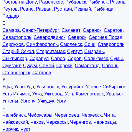
Ростов-на-Дону
,
Раменское
,
Рубцовск
,
Рыбинск
,
Рязань
,
Реутов
,
Ровно
,
Раздан
,
Рустави
,
Рудный
,
Рыбница
,
Риддер
С
Самара
,
Санкт-Петербург
,
Салават
,
Саранск
,
Саратов
,
Севастополь
,
Северодвинск
,
Северск
,
Сергиев Посад
,
Серпухов
,
Симферополь
,
Смоленск
,
Сочи
,
Ставрополь
,
Старый Оскол
,
Стерлитамак
,
Сургут
,
Сызрань
,
Сыктывкар
,
Сарапул
,
Саров
,
Серов
,
Соликамск
,
Сумы
,
Сумгаит
,
Сухум
,
Семей
,
Сороки
,
Самарканд
,
Сарань
,
Степногорск
,
Сатпаев
У
Уфа
,
Улан-Удэ
,
Ульяновск
,
Уссурийск
,
Усолье-Сибирское
,
Усть-Илимск
,
Ухта
,
Ужгород
,
Усть-Каменогорск
,
Уральск
,
Унгены
,
Ургенч
,
Учкудук
,
Ургут
Ч
Челябинск
,
Чебоксары
,
Череповец
,
Черкесск
,
Чита
,
Чайковский
,
Чехов
,
Черкассы
,
Чернигов
,
Черновцы
,
Чирчик
,
Чуст