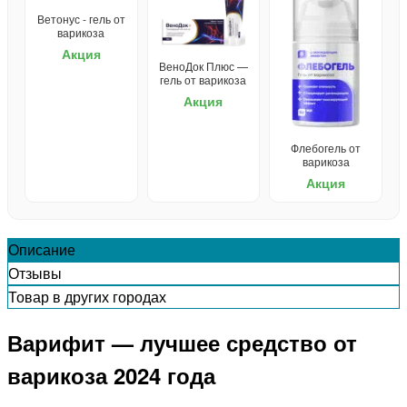
Ветонус - гель от
варикоза
Акция
ВеноДок Плюс —
гель от варикоза
Акция
Флебогель от
варикоза
Акция
Описание
Отзывы
Товар в других городах
Варифит — лучшее средство от
варикоза 2024 года