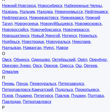
Нижний Новгород
,
Новосибирск
,
Набережные Челны
,
Назрань
,
Нальчик
,
Находка
,
Невинномысск
,
Нефтекамск
,
Нефтеюганск
,
Нижневартовск
,
Нижнекамск
,
Нижний
Тагил
,
Новокузнецк
,
Новокуйбышевск
,
Новомосковск
,
Новороссийск
,
Новочебоксарск
,
Новочеркасск
,
Новошахтинск
,
Новый Уренгой
,
Ногинск
,
Норильск
,
Ноябрьск
,
Новотроицк
,
Новоуральск
,
Николаев
,
Нахчыван
,
Наманган
,
Нукус
,
Навои
О
Омск
,
Обнинск
,
Одинцово
,
Октябрьский
,
Орёл
,
Оренбург
,
Орехово-Зуево
,
Орск
,
Орехов
,
Одесса
,
Ош
,
Оргеев
,
Олмалик
П
Пермь
,
Пенза
,
Первоуральск
,
Петрозаводск
,
Петропавловск-Камчатский
,
Подольск
,
Прокопьевск
,
Псков
,
Пушкино
,
Пятигорск
,
Павлов
,
Пушкин
,
Полтава
,
Павлодар
,
Петропавловск
Р