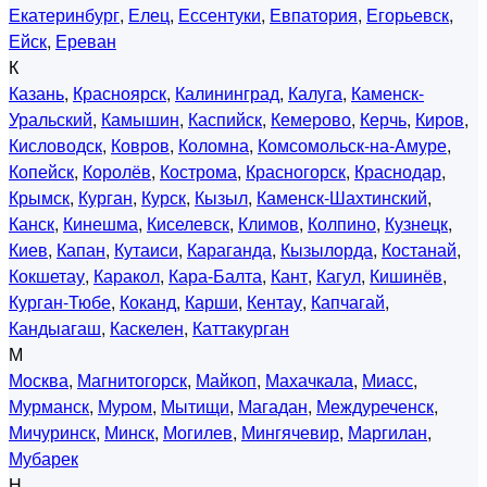
Екатеринбург
,
Елец
,
Ессентуки
,
Евпатория
,
Егорьевск
,
Ейск
,
Ереван
К
Казань
,
Красноярск
,
Калининград
,
Калуга
,
Каменск-
Уральский
,
Камышин
,
Каспийск
,
Кемерово
,
Керчь
,
Киров
,
Кисловодск
,
Ковров
,
Коломна
,
Комсомольск-на-Амуре
,
Копейск
,
Королёв
,
Кострома
,
Красногорск
,
Краснодар
,
Крымск
,
Курган
,
Курск
,
Кызыл
,
Каменск-Шахтинский
,
Канск
,
Кинешма
,
Киселевск
,
Климов
,
Колпино
,
Кузнецк
,
Киев
,
Капан
,
Кутаиси
,
Караганда
,
Кызылорда
,
Костанай
,
Кокшетау
,
Каракол
,
Кара-Балта
,
Кант
,
Кагул
,
Кишинёв
,
Курган-Тюбе
,
Коканд
,
Карши
,
Кентау
,
Капчагай
,
Кандыагаш
,
Каскелен
,
Каттакурган
М
Москва
,
Магнитогорск
,
Майкоп
,
Махачкала
,
Миасс
,
Мурманск
,
Муром
,
Мытищи
,
Магадан
,
Междуреченск
,
Мичуринск
,
Минск
,
Могилев
,
Мингячевир
,
Маргилан
,
Мубарек
Н