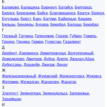
Б
Балаково
,
Балашиха
,
Барнаул
,
Батайск
,
Белгород
,
Бердск
,
Березники
,
Бийск
,
Благовещенск
,
Братск
,
Брянск
,
Бугульма
,
Брест
,
Баку
,
Батуми
,
Байконыр
,
Бишкек
,
Бельцы
,
Бендеры
,
Бухара
,
Бекобод
,
Балхаш
,
Бекабад
Г
Грозный
,
Гатчина
,
Геленджик
,
Глазов
,
Губкин
,
Гомель
,
Гродно
,
Гянджа
,
Гюмри
,
Гулистан
,
Газалкент
Д
Дербент
,
Дзержинск
,
Димитровград
,
Долгопрудный
,
Домодедово
,
Дмитров
,
Дубна
,
Днепр
,
Джалал-Абад
,
Дубоссары
,
Душанбе
,
Джизак
,
Денау
Ж
Железнодорожный
,
Жуковский
,
Железногорск
,
Жуковск
,
Житомир
,
Жезказган
,
Жанаозен
,
Жанатас
З
Златоуст
,
Зеленоград
,
Зеленодольск
,
Запорожье
,
Зарафшан
И