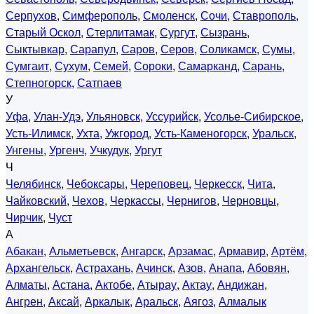
Серпухов
,
Симферополь
,
Смоленск
,
Сочи
,
Ставрополь
,
Старый Оскол
,
Стерлитамак
,
Сургут
,
Сызрань
,
Сыктывкар
,
Сарапул
,
Саров
,
Серов
,
Соликамск
,
Сумы
,
Сумгаит
,
Сухум
,
Семей
,
Сороки
,
Самарканд
,
Сарань
,
Степногорск
,
Сатпаев
У
Уфа
,
Улан-Удэ
,
Ульяновск
,
Уссурийск
,
Усолье-Сибирское
,
Усть-Илимск
,
Ухта
,
Ужгород
,
Усть-Каменогорск
,
Уральск
,
Унгены
,
Ургенч
,
Учкудук
,
Ургут
Ч
Челябинск
,
Чебоксары
,
Череповец
,
Черкесск
,
Чита
,
Чайковский
,
Чехов
,
Черкассы
,
Чернигов
,
Черновцы
,
Чирчик
,
Чуст
А
Абакан
,
Альметьевск
,
Ангарск
,
Арзамас
,
Армавир
,
Артём
,
Архангельск
,
Астрахань
,
Ачинск
,
Азов
,
Анапа
,
Абовян
,
Алматы
,
Астана
,
Актобе
,
Атырау
,
Актау
,
Андижан
,
Ангрен
,
Аксай
,
Аркалык
,
Аральск
,
Аягоз
,
Алмалык