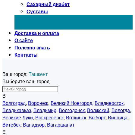
Сахарный диабет
Суставы
Доставка и оплата
О сайте
Полезно знать
Контакты
Ваш город:
Ташкент
Выберите ваш город
В
Волгоград
,
Воронеж
,
Великий Новгород
,
Владивосток
,
Владикавказ
,
Владимир
,
Волгодонск
,
Волжский
,
Вологда
,
Великие Луки
,
Воскресенск
,
Воткинск
,
Выборг
,
Винница
,
Витебск
,
Ванадзор
,
Вагаршапат
Е