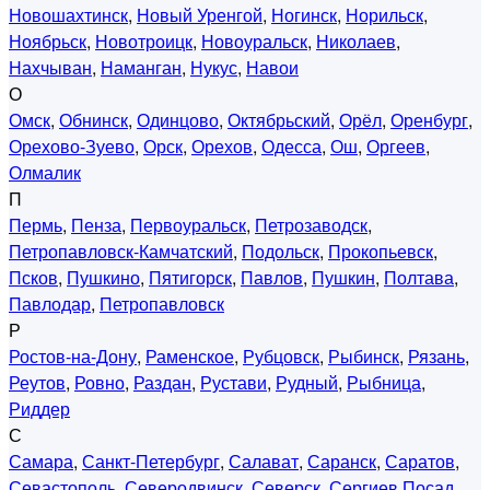
Новошахтинск
,
Новый Уренгой
,
Ногинск
,
Норильск
,
Ноябрьск
,
Новотроицк
,
Новоуральск
,
Николаев
,
Нахчыван
,
Наманган
,
Нукус
,
Навои
О
Омск
,
Обнинск
,
Одинцово
,
Октябрьский
,
Орёл
,
Оренбург
,
Орехово-Зуево
,
Орск
,
Орехов
,
Одесса
,
Ош
,
Оргеев
,
Олмалик
П
Пермь
,
Пенза
,
Первоуральск
,
Петрозаводск
,
Петропавловск-Камчатский
,
Подольск
,
Прокопьевск
,
Псков
,
Пушкино
,
Пятигорск
,
Павлов
,
Пушкин
,
Полтава
,
Павлодар
,
Петропавловск
Р
Ростов-на-Дону
,
Раменское
,
Рубцовск
,
Рыбинск
,
Рязань
,
Реутов
,
Ровно
,
Раздан
,
Рустави
,
Рудный
,
Рыбница
,
Риддер
С
Самара
,
Санкт-Петербург
,
Салават
,
Саранск
,
Саратов
,
Севастополь
,
Северодвинск
,
Северск
,
Сергиев Посад
,